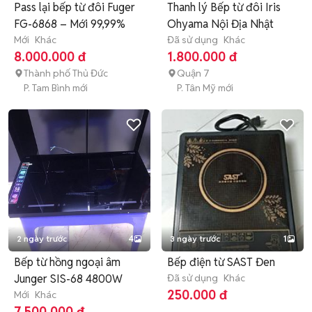
Pass lại bếp từ đôi Fuger
Thanh lý Bếp từ đôi Iris
FG-6868 – Mới 99,99%
Ohyama Nội Địa Nhật
Mới
Khác
Đã sử dụng
Khác
8.000.000 đ
1.800.000 đ
Thành phố Thủ Đức
Quận 7
P. Tam Bình mới
P. Tân Mỹ mới
2 ngày trước
4
3 ngày trước
1
Bếp từ hồng ngoại âm
Bếp điện từ SAST Đen
Junger SIS-68 4800W
Đã sử dụng
Khác
250.000 đ
Mới
Khác
7.500.000 đ