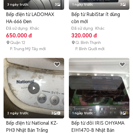
3 ngày trước
3
1 ngày trước
3
Bếp điện từ LADOMAX
Bếp từ RubiStar ít dùng
HA-666 Đen
còn mới
Đã sử dụng
Khác
Đã sử dụng
Khác
650.000 đ
320.000 đ
Quận 12
Q. Bình Thạnh
P. Trung Mỹ Tây mới
P. Bình Quới mới
2 ngày trước
3
1 ngày trước
3
Bếp điện từ National KZ-
Bếp từ đôi IRIS OHYAMA
PH3 Nhật Bản Trắng
EIH1470-B Nhật Bản