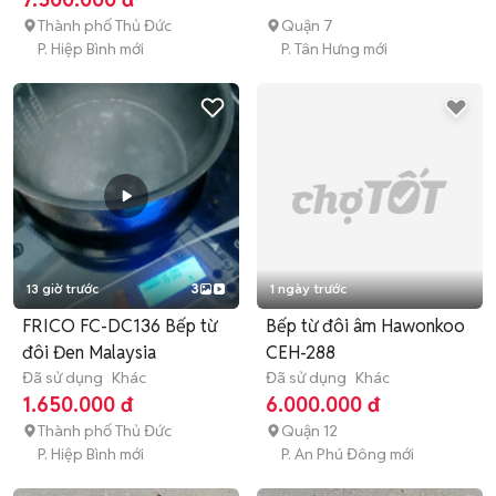
Thành phố Thủ Đức
Quận 7
P. Hiệp Bình mới
P. Tân Hưng mới
13 giờ trước
3
1 ngày trước
FRICO FC-DC136 Bếp từ
Bếp từ đôi âm Hawonkoo
đôi Đen Malaysia
CEH-288
Đã sử dụng
Khác
Đã sử dụng
Khác
1.650.000 đ
6.000.000 đ
Thành phố Thủ Đức
Quận 12
P. Hiệp Bình mới
P. An Phú Đông mới