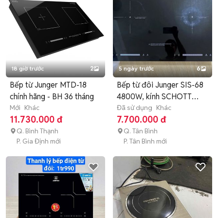
18 giờ trước
2
5 ngày trước
6
Bếp từ Junger MTD-18
Bếp từ đôi Junger SIS-68
chính hãng - BH 36 tháng
4800W, kính SCHOTT
Mới
Khác
CERAN
Đã sử dụng
Khác
11.730.000 đ
7.700.000 đ
Q. Bình Thạnh
Q. Tân Bình
P. Gia Định mới
P. Tân Bình mới