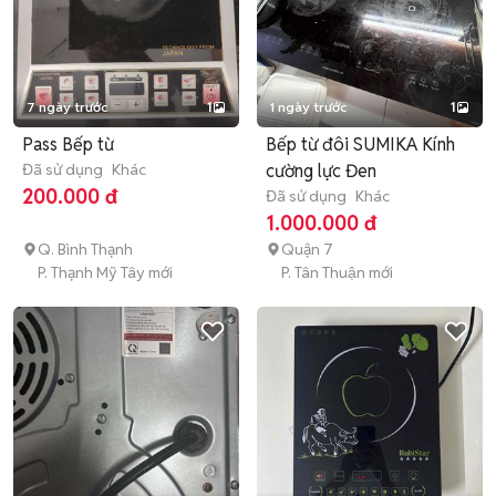
7 ngày trước
1
1 ngày trước
1
Pass Bếp từ
Bếp từ đôi SUMIKA Kính
Đã sử dụng
Khác
cường lực Đen
200.000 đ
Đã sử dụng
Khác
1.000.000 đ
Q. Bình Thạnh
Quận 7
P. Thạnh Mỹ Tây mới
P. Tân Thuận mới