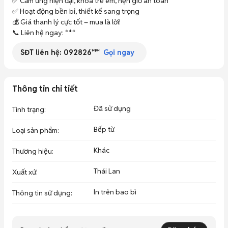
✅ Cảm ứng hiện đại, khóa trẻ em, hẹn giờ an toàn

✅ Hoạt động bền bỉ, thiết kế sang trọng

💰 Giá thanh lý cực tốt – mua là lời!

📞 Liên hệ ngay: ***
SĐT liên hệ:
092826***
Gọi ngay
Thông tin chi tiết
Đã sử dụng
Tình trạng
:
Bếp từ
Loại sản phẩm
:
Khác
Thương hiệu
:
Thái Lan
Xuất xứ
:
In trên bao bì
Thông tin sử dụng
: