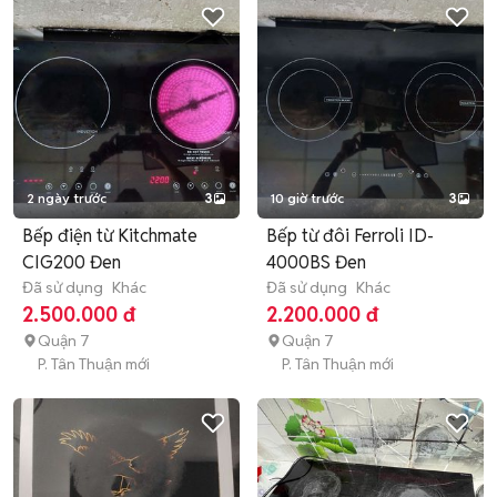
2 ngày trước
3
10 giờ trước
3
Bếp điện từ Kitchmate
Bếp từ đôi Ferroli ID-
CIG200 Đen
4000BS Đen
Đã sử dụng
Khác
Đã sử dụng
Khác
2.500.000 đ
2.200.000 đ
Quận 7
Quận 7
P. Tân Thuận mới
P. Tân Thuận mới