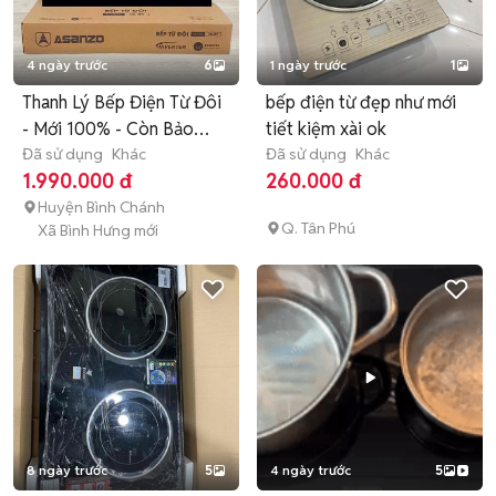
4 ngày trước
6
1 ngày trước
1
Thanh Lý Bếp Điện Từ Đôi
bếp điện từ đẹp như mới
- Mới 100% - Còn Bảo
tiết kiệm xài ok
Hành
Đã sử dụng
Khác
Đã sử dụng
Khác
1.990.000 đ
260.000 đ
Huyện Bình Chánh
Q. Tân Phú
Xã Bình Hưng mới
8 ngày trước
5
4 ngày trước
5