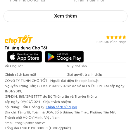
P. An Phú Đông mới
P. Tân Thuận mới
Xem thêm
109.000 Bình chọn
Tải ứng dụng Chợ Tốt
Về Chợ Tốt
Quy chế sàn
Chính sách bảo mật
Giải quyết tranh chấp
CÔNG TY TNHH CHỢ TỐT - Người đại diện theo pháp luật:
Nguyễn Trọng Tấn; GPDKKD: 0312120782 do Sở KH & ĐT TP.HCM cấp ngày
11/01/2013;
GPMXH: 185/GP-BTTTT do Bộ Thông tin và Truyền thông
cấp ngày 09/07/2024 - Chịu trách nhiệm
nội dung: Trần Hoàng Ly.
Chính sách sử dụng
Địa chỉ: Tầng 18, Toà nhà UOA, Số 6 đường Tân Trào, Phường Tân Mỹ,
Thành phố Hồ Chí Minh, Việt Nam;
Email: trogiup@chotot.vn -
Tổng đài CSKH: 19003003 (1.000đ/phút)