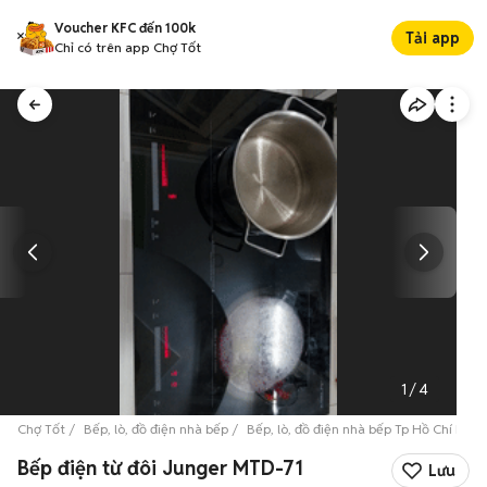
Voucher KFC đến 100k
Tải app
Chỉ có trên app Chợ Tốt
1
/
4
Chợ Tốt
Bếp, lò, đồ điện nhà bếp
Bếp, lò, đồ điện nhà bếp Tp Hồ Chí Minh
Bếp điện từ đôi Junger MTD-71
Lưu