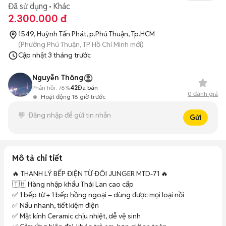
Đã sử dụng
Khác
2.300.000 đ
1549, Huỳnh Tấn Phát, p.Phú Thuận, Tp.HCM
(Phường Phú Thuận, TP Hồ Chí Minh mới)
Cập nhật
3 tháng trước
Nguyễn Thông
Phản hồi:
76%
42
Đã bán
0
đánh giá
Hoạt động 18 giờ trước
Gửi
Mô tả chi tiết
🔥 THANH LÝ BẾP ĐIỆN TỪ ĐÔI JUNGER MTD-71 🔥

🇹🇭 Hàng nhập khẩu Thái Lan cao cấp

✅ 1 bếp từ + 1 bếp hồng ngoại – dùng được mọi loại nồi

✅ Nấu nhanh, tiết kiệm điện

✅ Mặt kính Ceramic chịu nhiệt, dễ vệ sinh
