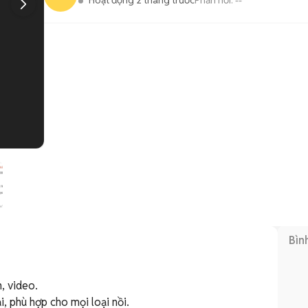
Hoạt động 2 tháng trước
Phản hồi:
--
1
/
4
Bìn
 video.

 phù hợp cho mọi loại nồi.
