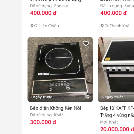
Đã sử dụng
Sanaky
Đã sử dụng
Sana
400.000 đ
400.000 đ
Q. Liên Chiểu
Q. Thanh Khê
1 ngày trước
1
8 ngày trước
Bếp điện Không Kén Nồi
Bếp từ KAFF KF
Đã sử dụng
Khác
Trắng 4 vùng nấ
300.000 đ
Mới
Khác
20.000.000 