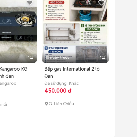
1
10 ngày trước
1
 Kangaroo KG
Bếp gas International 2 lò
nh đen
Đen
angaroo
Đã sử dụng
Khác
450.000 đ
Q. Liên Chiểu
 mới