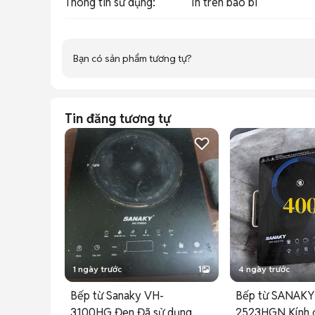
Thông tin sử dụng
:
In trên bao bì
Bạn có sản phẩm tương tự?
Tin đăng tương tự
1 ngày trước
1
4 ngày trước
Bếp từ Sanaky VH-
Bếp từ SANAKY
3100HG Đen Đã sử dụng
2523HGN Kính c