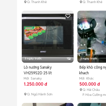
Q. Thanh Khê
Q. Thanh Khê
3 ngày trước
1
3 ngày trước
Lò nướng Sanaky
Bếp khò công n
VH259S2D 25 lít
khach
Mới
Sanaky
Mới
Khác
1.250.000 đ
500.000 đ
Q. Hải Châu
Q. Ngũ Hành Sơn
P. Hòa Cường m