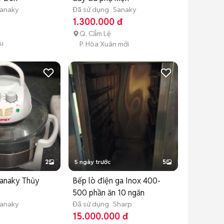
anaky
Đã sử dụng
Sanaky
1.300.000 đ
Q. Cẩm Lệ
ểu
P. Hòa Xuân mới
2
5 ngày trước
5
anaky Thủy
Bếp lò điện ga Inox 400-
500 phần ăn 10 ngăn
anaky
Đã sử dụng
Sharp
15.000.000 đ