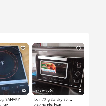
1
6 ngày trước
1
goại SANAKY
Lò nướng Sanaky 35lit,
 Đen
đầy đủ phụ kiện