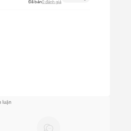
Đã bán
0
đánh giá
h luận