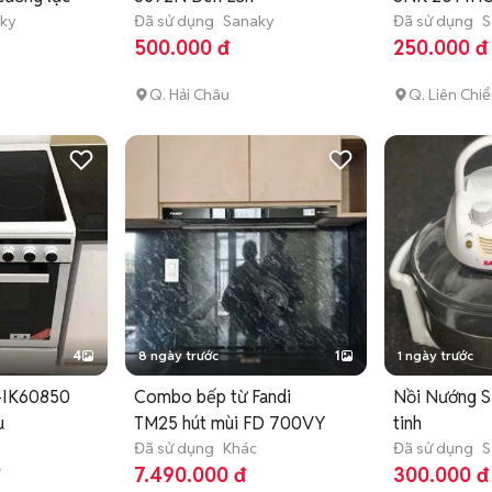
ky
Đã sử dụng
Sanaky
Đã sử dụng
S
500.000 đ
250.000 đ
Q. Hải Châu
Q. Liên Chi
4
8 ngày trước
1
1 ngày trước
-IK60850
Combo bếp từ Fandi
Nồi Nướng S
u
TM25 hút mùi FD 700VY
tinh
Đã sử dụng
Khác
Đã sử dụng
S
đ
7.490.000 đ
300.000 đ