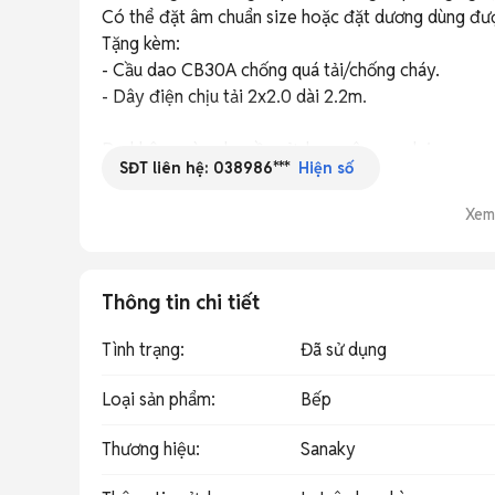
Có thể đặt âm chuẩn size hoặc đặt dương dùng đượ
Tặng kèm:

- Cầu dao CB30A chống quá tải/chống cháy.

- Dây điện chịu tải 2x2.0 dài 2.2m.

Do không còn nhu cầu sử dụng nên pass lại.

SĐT liên hệ:
038986***
Hiện số
Giá pass: 2tr

Xem
Mọi người có nhu cầu lh/zalo: ***
Thông tin chi tiết
Tình trạng
:
Đã sử dụng
Loại sản phẩm
:
Bếp
Thương hiệu
:
Sanaky