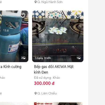
hê
Q. Ngũ Hành Sơn
2
1 ngày trước
1
ra Kính cường
Bếp gas đôi AKIWA Mặt
kính Đen
hác
Đã sử dụng
Khác
300.000 đ
hê
Q. Liên Chiểu