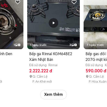
1
1 ngày trước
3
7 ngày trước
ính Đen
Bếp ga Rinnai KGM64BE2
Bếp gas đôi
Xám Nhật Bản
207G mặt kí
Đã sử dụng
Rinnai
Đã sử dụng
K
2.222.222 đ
590.000 đ
Q. Cẩm Lệ
Q. Cẩm Lệ
ới
P. An Khê mới
P. Hòa Xuân
Xem thêm