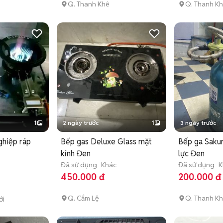
Q. Thanh Khê
Q. Thanh K
1
2 ngày trước
1
3 ngày trước
ghiệp ráp
Bếp gas Deluxe Glass mặt
Bếp ga Saku
kính Đen
lực Đen
Đã sử dụng
Khác
Đã sử dụng
K
450.000 đ
200.000 đ
Q. Cẩm Lệ
Q. Thanh K
ới