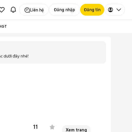
Đăng nhập
Đăng tin
Liên hệ
0HGT
ác dưới đây nhé!
11
Xem trang