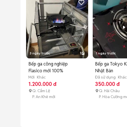
3 ngày trước
1
1 ngày trước
Bếp ga công nghiệp
Bếp ga Tokyo K
Flasico mới 100%
Nhật Bản
Mới
Khác
Đã sử dụng
Khác
1.200.000 đ
350.000 đ
Q. Cẩm Lệ
Q. Hải Châu
P. An Khê mới
P. Hòa Cường m