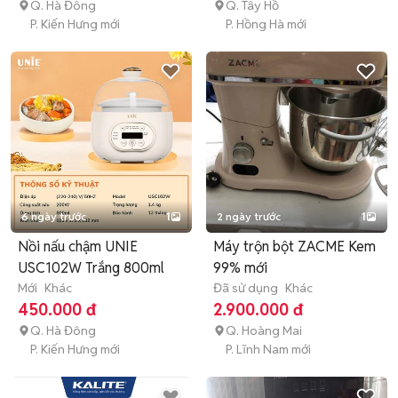
Q. Hà Đông
Q. Tây Hồ
P. Kiến Hưng mới
P. Hồng Hà mới
6 ngày trước
1
2 ngày trước
1
Nồi nấu chậm UNIE
Máy trộn bột ZACME Kem
USC102W Trắng 800ml
99% mới
Mới
Khác
Đã sử dụng
Khác
450.000 đ
2.900.000 đ
Q. Hà Đông
Q. Hoàng Mai
P. Kiến Hưng mới
P. Lĩnh Nam mới