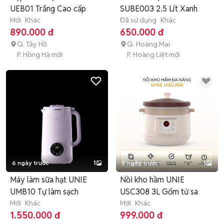
UEB01 Trắng Cao cấp
SUBE003 2.5 Lít Xanh
Mới
Khác
Đã sử dụng
Khác
890.000 đ
650.000 đ
Q. Tây Hồ
Q. Hoàng Mai
P. Hồng Hà mới
P. Hoàng Liệt mới
6 ngày trước
1
5 ngày trước
1
Máy làm sữa hạt UNIE
Nồi kho hầm UNIE
UMB10 Tự làm sạch
USC308 3L Gốm tử sa
Mới
Khác
Mới
Khác
1.550.000 đ
999.000 đ