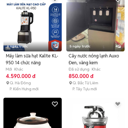
6 ngày trước
1
5 ngày trước
4
Máy làm sữa hạt Kalite KL-
Cây nước nóng lạnh Auxo
950 14 chức năng
Đen, vàng kem
Mới
Khác
Đã sử dụng
Khác
4.590.000 đ
850.000 đ
Q. Hà Đông
Q. Bắc Từ Liêm
P. Kiến Hưng mới
P. Tây Tựu mới