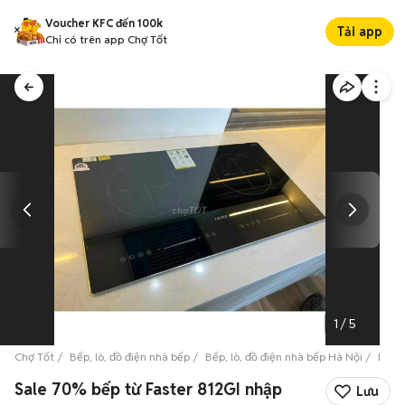
Voucher KFC đến 100k
Tải app
Chỉ có trên app Chợ Tốt
1
/
5
Chợ Tốt
Bếp, lò, đồ điện nhà bếp
Bếp, lò, đồ điện nhà bếp Hà Nội
Bếp, 
Sale 70% bếp từ Faster 812GI nhập
Lưu