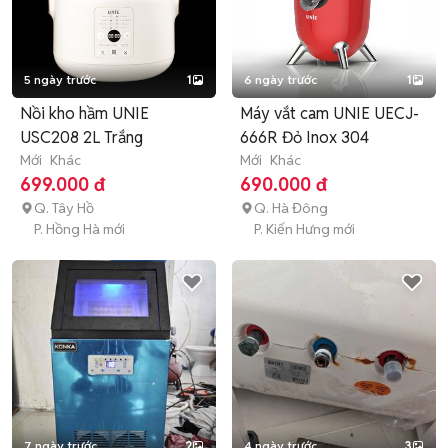
5 ngày trước
1
6 ngày trước
1
Nồi kho hầm UNIE
Máy vắt cam UNIE UECJ-
USC208 2L Trắng
666R Đỏ Inox 304
Mới
Khác
Mới
Khác
699.000 đ
690.000 đ
Q. Tây Hồ
Q. Hà Đông
P. Hồng Hà mới
P. Kiến Hưng mới
7 ngày trước
2
4 ngày trước
3