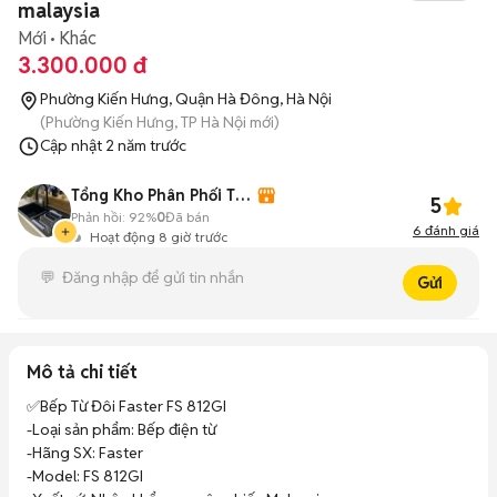
malaysia
Mới
Khác
3.300.000 đ
Phường Kiến Hưng, Quận Hà Đông, Hà Nội
(Phường Kiến Hưng, TP Hà Nội mới)
Cập nhật
2 năm trước
Tổng Kho Phân Phối Thiết bị Bếp - Phòng tắm
5
Phản hồi:
92%
0
Đã bán
6
đánh giá
Hoạt động 8 giờ trước
Gửi
Mô tả chi tiết
✅Bếp Từ Đôi Faster FS 812GI

-Loại sản phẩm: Bếp điện từ

-Hãng SX: Faster

-Model: FS 812GI
