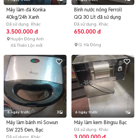
Máy làm đá Konka
Bình nước nóng Ferroli
40kg/24h Xanh
QQ 30 Lít đã sử dụng
Đã sử dụng
Khác
Đã sử dụng
Khác
3.500.000 đ
650.000 đ
Huyện Đông Anh
Q. Hà Đông
Xã Thiên Lộc mới
6 ngày trước
3
6 ngày trước
1
Máy làm bánh mì Sowun
Máy làm kem Bingsu Bạc
SW 225 Đen, Bạc
Đã sử dụng
Khác
3.000.000 đ
Đã sử dụng
Khác