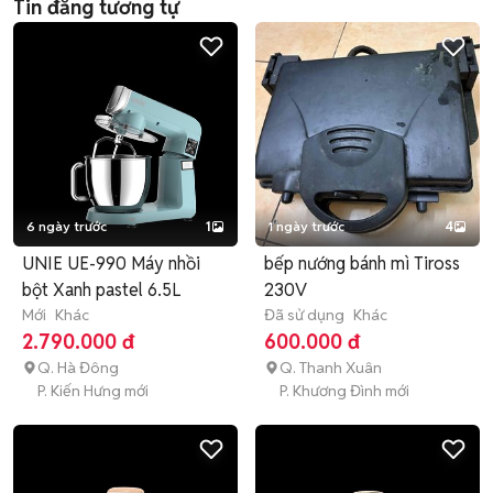
Tin đăng tương tự
6 ngày trước
1
1 ngày trước
4
UNIE UE-990 Máy nhồi
bếp nướng bánh mì Tiross
bột Xanh pastel 6.5L
230V
Mới
Khác
Đã sử dụng
Khác
2.790.000 đ
600.000 đ
Q. Hà Đông
Q. Thanh Xuân
P. Kiến Hưng mới
P. Khương Đình mới