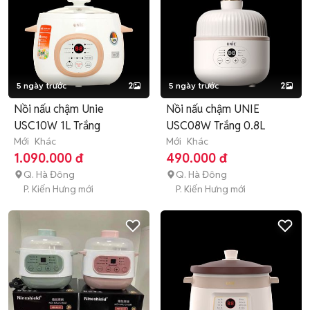
5 ngày trước
2
5 ngày trước
2
Nồi nấu chậm Unie
Nồi nấu chậm UNIE
USC10W 1L Trắng
USC08W Trắng 0.8L
Mới
Khác
Mới
Khác
1.090.000 đ
490.000 đ
Q. Hà Đông
Q. Hà Đông
P. Kiến Hưng mới
P. Kiến Hưng mới