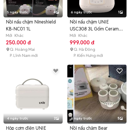
5 ngày trước
4
6 ngày trước
1
Nồi nấu chậm Nineshield
Nồi nấu chậm UNIE
KB-NC01 1L
USC308 3L Gốm Ceramic
Mới
Khác
Hẹn giờ
Mới
Khác
250.000 đ
999.000 đ
Q. Hoàng Mai
Q. Hà Đông
P. Lĩnh Nam mới
P. Kiến Hưng mới
4 ngày trước
2
6 ngày trước
5
Hộp cơm điện UNIE
Nồi nấu chậm Bear