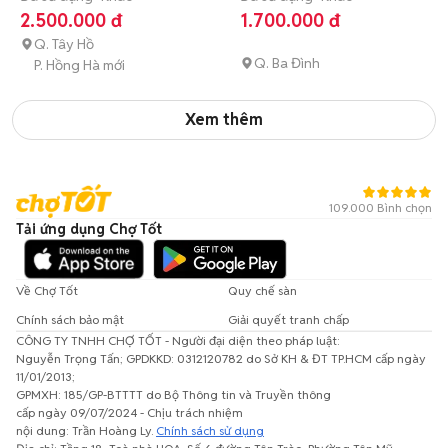
2.500.000 đ
1.700.000 đ
Q. Tây Hồ
Q. Ba Đình
P. Hồng Hà mới
Xem thêm
109.000 Bình chọn
Tải ứng dụng Chợ Tốt
Về Chợ Tốt
Quy chế sàn
Chính sách bảo mật
Giải quyết tranh chấp
CÔNG TY TNHH CHỢ TỐT - Người đại diện theo pháp luật:
Nguyễn Trọng Tấn; GPDKKD: 0312120782 do Sở KH & ĐT TP.HCM cấp ngày
11/01/2013;
GPMXH: 185/GP-BTTTT do Bộ Thông tin và Truyền thông
cấp ngày 09/07/2024 - Chịu trách nhiệm
nội dung: Trần Hoàng Ly.
Chính sách sử dụng