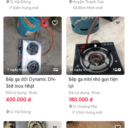
Q. Hà Đông
Huyện Thanh Oai
P. Kiến Hưng mới
Xã Bình Minh mới
7 ngày trước
2
10 ngày trước
1
Bếp ga đôi Dynamic DN-
Bếp ga mini nhỏ gọn tiện
368 Inox Nhật
lợi
Đã sử dụng
Khác
Đã sử dụng
Khác
400.000 đ
180.000 đ
Q. Hoàng Mai
Q. Hà Đông
P. Vĩnh Hưng mới