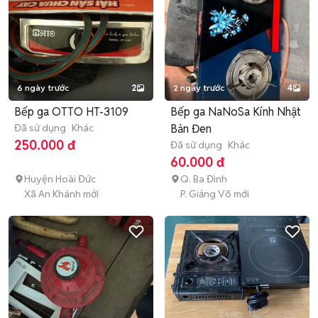
6 ngày trước
2
2 ngày trước
4
Bếp ga OTTO HT-3109
Bếp ga NaNoSa Kính Nhật
Đã sử dụng
Khác
Bản Đen
250.000 đ
Đã sử dụng
Khác
60.000 đ
Huyện Hoài Đức
Q. Ba Đình
Xã An Khánh mới
P. Giảng Võ mới