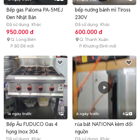
Bếp gas Paloma PA-5MEJ
bếp nướng bánh mì Tiross
Đen Nhật Bản
230V
Đã sử dụng
Khác
Đã sử dụng
Khác
950.000 đ
600.000 đ
Q. Long Biên
Q. Thanh Xuân
P. Bồ Đề mới
P. Khương Đình mới
16 ngày trước
1
6 ngày trước
6
Bếp Âu FUDUCO Gas 4
rủa bát NATIONA kèm đổi
họng Inox 304
nguồn
Đã sử dụng
Khác
Đã sử dụng
Khác