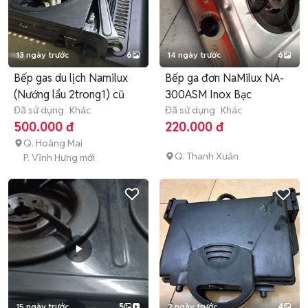
13 ngày trước
6
14 ngày trước
6
Bếp gas du lịch Namilux
Bếp ga đơn NaMilux NA-
(Nướng lẩu 2trong1) cũ
300ASM Inox Bạc
Đã sử dụng
Khác
Đã sử dụng
Khác
500.000 đ
220.000 đ
Q. Hoàng Mai
Q. Thanh Xuân
P. Vĩnh Hưng mới
15 ngày trước
5
2 ngày trước
4