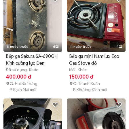
11 ngày trước
6
11 ngày trước
4
Bếp ga Sakura SA-690GH
Bếp ga mini Namilux Eco
Kính cường lực Đen
Gas Stove đỏ
Đã sử dụng
Khác
Mới
Khác
400.000 đ
150.000 đ
Q. Hai Bà Trưng
Q. Thanh Xuân
P. Bạch Mai mới
P. Khương Đình mới