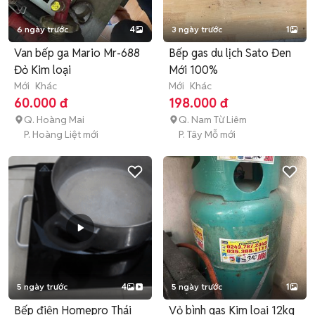
6 ngày trước
4
3 ngày trước
1
Van bếp ga Mario Mr-688
Bếp gas du lịch Sato Đen
Đỏ Kim loại
Mới 100%
Mới
Khác
Mới
Khác
60.000 đ
198.000 đ
Q. Hoàng Mai
Q. Nam Từ Liêm
P. Hoàng Liệt mới
P. Tây Mỗ mới
5 ngày trước
4
5 ngày trước
1
Bếp điện Homepro Thái
Vỏ bình gas Kim loại 12kg