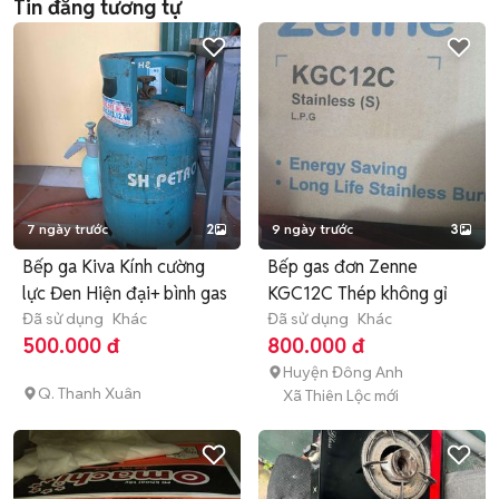
Tin đăng tương tự
7 ngày trước
2
9 ngày trước
3
Bếp ga Kiva Kính cường
Bếp gas đơn Zenne
lực Đen Hiện đại+ bình gas
KGC12C Thép không gỉ
Đã sử dụng
Khác
Đã sử dụng
Khác
500.000 đ
800.000 đ
Huyện Đông Anh
Q. Thanh Xuân
Xã Thiên Lộc mới