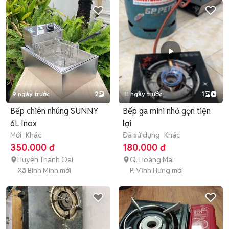
9 ngày trước
2
11 ngày trước
1
Bếp chiên nhúng SUNNY
Bếp ga mini nhỏ gọn tiện
6L Inox
lợi
Mới
Khác
Đã sử dụng
Khác
350.000 đ
180.000 đ
Huyện Thanh Oai
Q. Hoàng Mai
Xã Bình Minh mới
P. Vĩnh Hưng mới