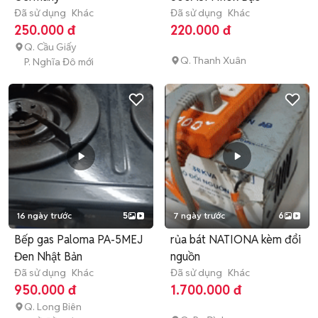
Đã sử dụng
Khác
Đã sử dụng
Khác
250.000 đ
220.000 đ
Q. Cầu Giấy
Q. Thanh Xuân
P. Nghĩa Đô mới
16 ngày trước
5
7 ngày trước
6
Bếp gas Paloma PA-5MEJ
rủa bát NATIONA kèm đổi
Đen Nhật Bản
nguồn
Đã sử dụng
Khác
Đã sử dụng
Khác
950.000 đ
1.700.000 đ
Q. Long Biên