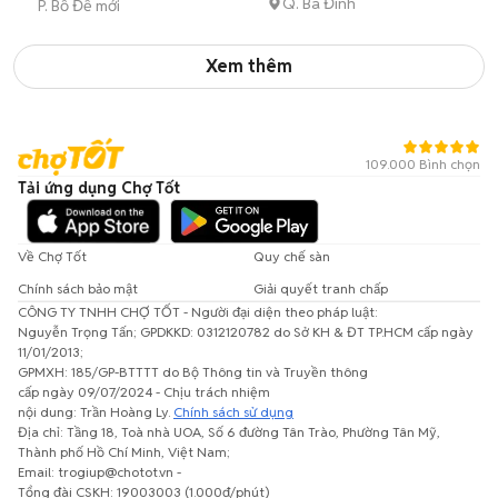
Q. Ba Đình
P. Bồ Đề mới
Xem thêm
109.000 Bình chọn
Tải ứng dụng Chợ Tốt
Về Chợ Tốt
Quy chế sàn
Chính sách bảo mật
Giải quyết tranh chấp
CÔNG TY TNHH CHỢ TỐT - Người đại diện theo pháp luật:
Nguyễn Trọng Tấn; GPDKKD: 0312120782 do Sở KH & ĐT TP.HCM cấp ngày
11/01/2013;
GPMXH: 185/GP-BTTTT do Bộ Thông tin và Truyền thông
cấp ngày 09/07/2024 - Chịu trách nhiệm
nội dung: Trần Hoàng Ly.
Chính sách sử dụng
Địa chỉ: Tầng 18, Toà nhà UOA, Số 6 đường Tân Trào, Phường Tân Mỹ,
Thành phố Hồ Chí Minh, Việt Nam;
Email: trogiup@chotot.vn -
Tổng đài CSKH: 19003003 (1.000đ/phút)