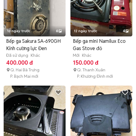
13 ngày trước
6
12 ngày trước
4
Bếp ga Sakura SA-690GH
Bếp ga mini Namilux Eco
Kính cường lực Đen
Gas Stove đỏ
Đã sử dụng
Khác
Mới
Khác
400.000 đ
150.000 đ
Q. Hai Bà Trưng
Q. Thanh Xuân
P. Bạch Mai mới
P. Khương Đình mới