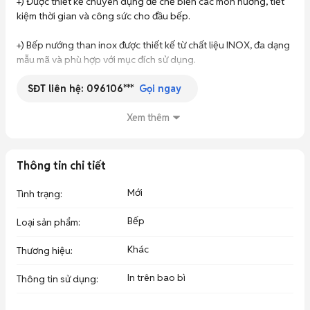
+) Được thiết kế chuyên dụng để chế biến các món nướng, tiết 
kiệm thời gian và công sức cho đầu bếp.

+) Bếp nướng than inox được thiết kế từ chất liệu INOX, đa dạng 
mẫu mã và phù hợp với mục đích sử dụng.

SĐT liên hệ:
096106***
ĐẶC ĐIỂM NỔI BẬT:

Gọi ngay
- Thiết kế theo kiểu dáng năng động, thông minh dễ dàng di 
Xem thêm
chuyển mang đi, cất giữ dễ dàng.

- Sử dụng được than hoa và than không khói rất an toàn và hợp 
Thông tin chi tiết
kinh tế gia đình.

Mới
Tình trạng
:
-Vỉ nướng, khay phản nhiệt được làm bằng chất liệu inox có khả 
năng bền bỉ cao, đảm bảo vệ sinh thực phẩm khi chế biến.

Bếp
Loại sản phẩm
:
- Tay cầm và cách gài lại khi cất giữ vừa an toàn lại dễ xách di 
Khác
Thương hiệu
:
chuyển, rất tiện lợi.

In trên bao bì
Thông tin sử dụng
:
- Khả năng không gây ra khói ám vào thức ăn giúp thực phẩm 
ngon và không bị nghe mùi khói, lại có khay chứa mỡ rất tiện lợi.
