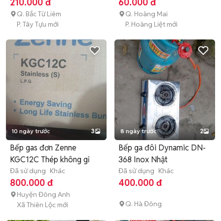
210.000 đ
60.000 đ
Q. Bắc Từ Liêm
Q. Hoàng Mai
P. Tây Tựu mới
P. Hoàng Liệt mới
10 ngày trước
3
8 ngày trước
2
Bếp gas đơn Zenne
Bếp ga đôi Dynamic DN-
KGC12C Thép không gỉ
368 Inox Nhật
Đã sử dụng
Khác
Đã sử dụng
Khác
800.000 đ
400.000 đ
Huyện Đông Anh
Q. Hà Đông
Xã Thiên Lộc mới