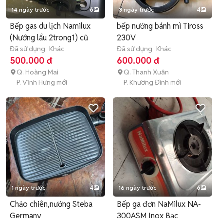
14 ngày trước
6
3 ngày trước
4
Bếp gas du lịch Namilux
bếp nướng bánh mì Tiross
(Nướng lẩu 2trong1) cũ
230V
Đã sử dụng
Khác
Đã sử dụng
Khác
500.000 đ
600.000 đ
Q. Hoàng Mai
Q. Thanh Xuân
P. Vĩnh Hưng mới
P. Khương Đình mới
1 ngày trước
4
16 ngày trước
6
Chảo chiên,nướng Steba
Bếp ga đơn NaMilux NA-
Germany
300ASM Inox Bạc