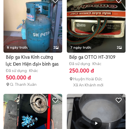
8 ngày trước
2
7 ngày trước
2
Bếp ga Kiva Kính cường
Bếp ga OTTO HT-3109
lực Đen Hiện đại+ bình gas
Đã sử dụng
Khác
250.000 đ
Đã sử dụng
Khác
500.000 đ
Huyện Hoài Đức
Q. Thanh Xuân
Xã An Khánh mới