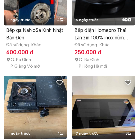
3 ngày trước
4
6 ngày trước
4
Bếp ga NaNoSa Kính Nhật
Bếp điện Homepro Thái
Bản Đen
Lan zin 100% inox núm
Đã sử dụng
Khác
xoay
Đã sử dụng
Khác
600.000 đ
250.000 đ
Q. Ba Đình
Q. Ba Đình
P. Giảng Võ mới
P. Hồng Hà mới
4 ngày trước
1
7 ngày trước
3