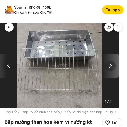
Voucher KFC đến 100k
Tải app
Chỉ có trên app Chợ Tốt
1
/
3
Chợ Tốt
Bếp, lò, đồ điện nhà bếp
Bếp, lò, đồ điện nhà bếp Hà Nội
Bếp, 
Bếp nướng than hoa kèm vỉ nướng kt
Lưu