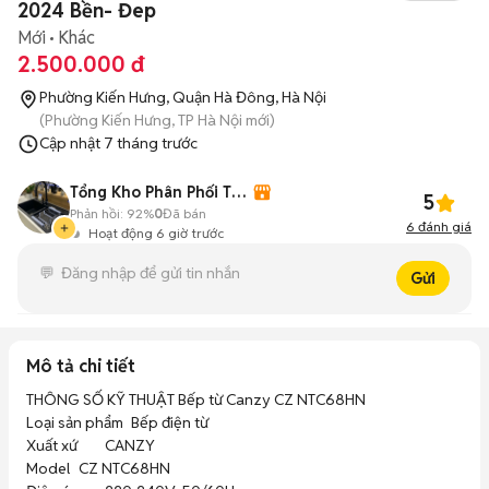
2024 Bền- Đep
Mới
Khác
2.500.000 đ
Phường Kiến Hưng, Quận Hà Đông, Hà Nội
(Phường Kiến Hưng, TP Hà Nội mới)
Cập nhật
7 tháng trước
Tổng Kho Phân Phối Thiết bị Bếp - Phòng tắm
5
Phản hồi:
92%
0
Đã bán
6
đánh giá
Hoạt động 6 giờ trước
Gửi
Mô tả chi tiết
THÔNG SỐ KỸ THUẬT Bếp từ Canzy CZ NTC68HN

Loại sản phẩm	Bếp điện từ

Xuất xứ	CANZY

Model	CZ NTC68HN
