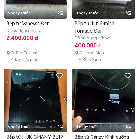
6 ngày trước
2
3 ngày trước
3
Bếp từ Vanessa Đen
Bếp từ đơn Elmich
Đã sử dụng
Khác
Tornado Đen
2.400.000 đ
Đã sử dụng
Khác
400.000 đ
Q. Bắc Từ Liêm
Q. Long Biên
P. Tây Tựu mới
P. Bồ Đề mới
6 ngày trước
1
4 ngày trước
3
Bếp từ HUK GMANY-BL19
Bếp từ Canzy Kính cường