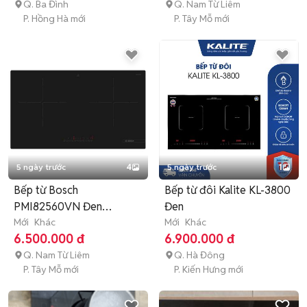
Q. Ba Đình
Q. Nam Từ Liêm
P. Hồng Hà mới
P. Tây Mỗ mới
5 ngày trước
4
5 ngày trước
1
Bếp từ Bosch
Bếp từ đôi Kalite KL-3800
PMI82560VN Đen
Đen
Ceramic
Mới
Khác
Mới
Khác
6.500.000 đ
6.900.000 đ
Q. Nam Từ Liêm
Q. Hà Đông
P. Tây Mỗ mới
P. Kiến Hưng mới