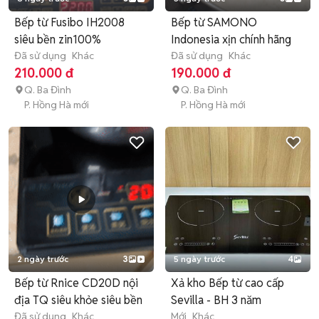
Bếp từ Fusibo IH2008
Bếp từ SAMONO
siêu bền zin100%
Indonesia xịn chính hãng
Đã sử dụng
Khác
Đã sử dụng
Khác
210.000 đ
190.000 đ
Q. Ba Đình
Q. Ba Đình
P. Hồng Hà mới
P. Hồng Hà mới
2 ngày trước
3
5 ngày trước
4
Bếp từ Rnice CD20D nội
Xả kho Bếp từ cao cấp
địa TQ siêu khỏe siêu bền
Sevilla - BH 3 năm
Đã sử dụng
Khác
Mới
Khác