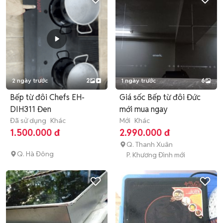
2 ngày trước
2
1 ngày trước
6
Bếp từ đôi Chefs EH-
Giá sốc Bếp từ đôi Đức
DIH311 Đen
mới mua ngay
Đã sử dụng
Khác
Mới
Khác
1.500.000 đ
2.990.000 đ
Q. Thanh Xuân
Q. Hà Đông
P. Khương Đình mới