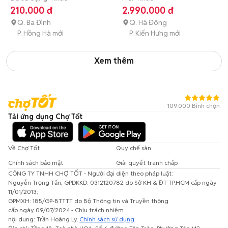
210.000 đ
2.990.000 đ
Q. Ba Đình
Q. Hà Đông
P. Hồng Hà mới
P. Kiến Hưng mới
Xem thêm
109.000 Bình chọn
Tải ứng dụng Chợ Tốt
Về Chợ Tốt
Quy chế sàn
Chính sách bảo mật
Giải quyết tranh chấp
CÔNG TY TNHH CHỢ TỐT - Người đại diện theo pháp luật:
Nguyễn Trọng Tấn; GPDKKD: 0312120782 do Sở KH & ĐT TP.HCM cấp ngày
11/01/2013;
GPMXH: 185/GP-BTTTT do Bộ Thông tin và Truyền thông
cấp ngày 09/07/2024 - Chịu trách nhiệm
nội dung: Trần Hoàng Ly.
Chính sách sử dụng