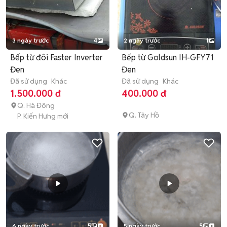
3 ngày trước
4
2 ngày trước
1
Bếp từ đôi Faster Inverter
Bếp từ Goldsun IH-GFY71
Đen
Đen
Đã sử dụng
Khác
Đã sử dụng
Khác
1.500.000 đ
400.000 đ
Q. Hà Đông
Q. Tây Hồ
P. Kiến Hưng mới
6 ngày trước
5
5 ngày trước
5