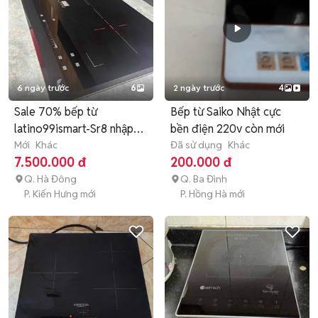
6 ngày trước
6
2 ngày trước
4
Sale 70% bếp từ
Bếp từ Saiko Nhật cực
latino99ismart-Sr8 nhập
bền điện 220v còn mới
khẩu Thái
Mới
Khác
Đã sử dụng
Khác
7.500.000 đ
200.000 đ
Q. Hà Đông
Q. Ba Đình
P. Kiến Hưng mới
P. Hồng Hà mới