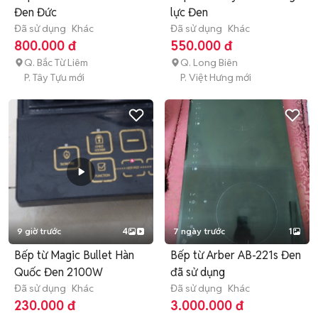
Đen Đức
lực Đen
Đã sử dụng
Khác
Đã sử dụng
Khác
800.000 đ
550.000 đ
Q. Bắc Từ Liêm
Q. Long Biên
P. Tây Tựu mới
P. Việt Hưng mới
9 giờ trước
4
7 ngày trước
1
Bếp từ Magic Bullet Hàn
Bếp từ Arber AB-221s Đen
Quốc Đen 2100W
đã sử dụng
Đã sử dụng
Khác
Đã sử dụng
Khác
230.000 đ
3.000.000 đ