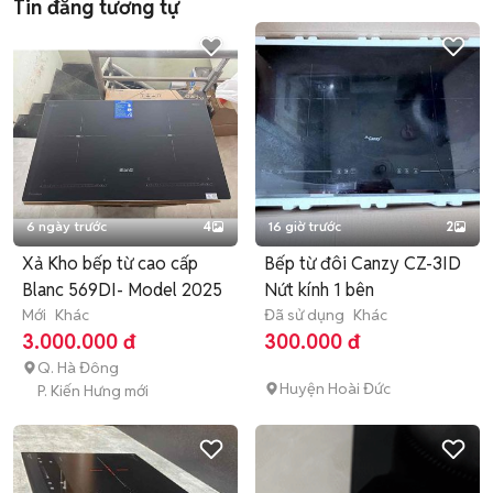
Tin đăng tương tự
6 ngày trước
4
16 giờ trước
2
Xả Kho bếp từ cao cấp
Bếp từ đôi Canzy CZ-3ID
Blanc 569DI- Model 2025
Nứt kính 1 bên
Mới
Khác
Đã sử dụng
Khác
3.000.000 đ
300.000 đ
Q. Hà Đông
Huyện Hoài Đức
P. Kiến Hưng mới