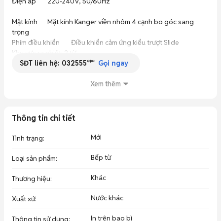
Điện áp	220-240V, 50/60Hz

Mặt kính	Mặt kính Kanger viền nhôm 4 cạnh bo góc sang 
trọng

Phím điều khiển	Điều khiển cảm ứng kiểu trượt Slide

Khu vực ra nhiệt: 2 từ

SĐT liên hệ:
032555***
Công suất

Gọi ngay
Công suất bếp từ trái Booster: 2200W

Công suất bếp từ phải Booster: 2200W

Xem thêm
Công nghệ	Inverter tiết kiệm 35% điện năng

Tính năng	

Thông tin chi tiết
+ Chức năng Booster( Chức năng nấu nhanh ) bên từ

+ Tính năng hâm nóng nhiệt độ thấp Warm

Mới
Tình trạng
:
+ Tính năng tạm dừng khi nấu Pause

+ Nước tràn lên bàn phím tự động ngắt

Bếp từ
Loại sản phẩm
:
+ Hẹn giờ tắt bếp

+ Khóa trẻ em – Child lock

Khác
Thương hiệu
:
+ Tự động tắt bếp khi không có nồi ( trên bếp từ) – Pot 
detection

Nước khác
Xuất xứ
:
+ Cảnh báo dư nhiệt vùng nấu – Residual heat

In trên bao bì
+ Hệ thống bảo vệ an toàn quá nhiệt, quá áp

Thông tin sử dụng
: