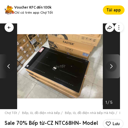
Voucher KFC đến 100k
Tải app
Chỉ có trên app Chợ Tốt
1
/
5
Chợ Tốt
Bếp, lò, đồ điện nhà bếp
Bếp, lò, đồ điện nhà bếp Hà Nội
Bếp, 
Sale 70% Bếp từ-CZ NTC68HN- Model
Lưu