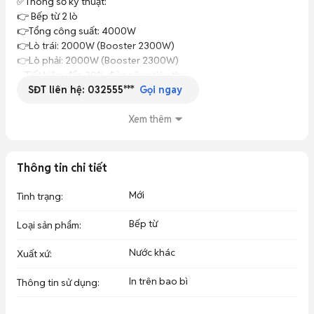
✅Thông số kỹ thuật:

👉 Bếp từ 2 lò

👉Tổng công suất: 4000W

👉Lò trái: 2000W (Booster 2300W)

👉Lò phải: 2000W (Booster 2300W)

✅Tiết kiệm đến 30% điện năng tiêu thụ

SĐT liên hệ:
032555***
✅Chức năng nổi bật:

Gọi ngay
✅Khóa trẻ em an toàn

✅Hẹn giờ tiện lợi

Xem thêm
✅Tạm dừng khi nấu

✅Hỗ trợ các chế độ: hấp, hầm, chiên, xào

✅Thông tin khác:

Thông tin chi tiết
✅Điện áp sử dụng: 220V–240V / 50–60Hz

✅Kích thước mặt kính: 730 x 430 mm

Mới
Tình trạng
:
✅Kích thước khoét đá: 680 x 390 mm

✅Xuất xứ: Malaysia

Bếp từ
Loại sản phẩm
:
Bh 3 năm
Nước khác
Xuất xứ
:
In trên bao bì
Thông tin sử dụng
: