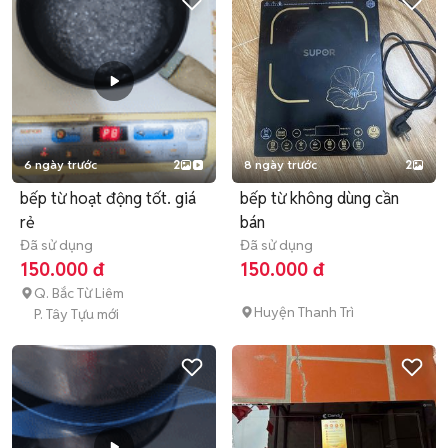
6 ngày trước
2
8 ngày trước
2
bếp từ hoạt động tốt. giá
bếp từ không dùng cần
rẻ
bán
Đã sử dụng
Đã sử dụng
150.000 đ
150.000 đ
Q. Bắc Từ Liêm
Huyện Thanh Trì
P. Tây Tựu mới