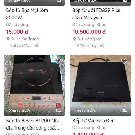
13 ngày trước
1
10 ngày trước
1
Bếp từ Bạc Mặt lõm
Bếp từ đôi FD829 Plus
3500W
nhập Malaysia
Đã sử dụng
Đã sử dụng
Khác
15.000 đ
10.500.000 đ
Q. Hai Bà Trưng
Q. Hoàng Mai
P. Bạch Mai mới
P. Vĩnh Tuy mới
10 ngày trước
3
4 ngày trước
2
Bếp từ Beves BT200 Nội
Bếp từ Vanessa Đen
địa Trung bền công suất
Đã sử dụng
Khác
2.400.000 đ
Đã sử dụng
Khác