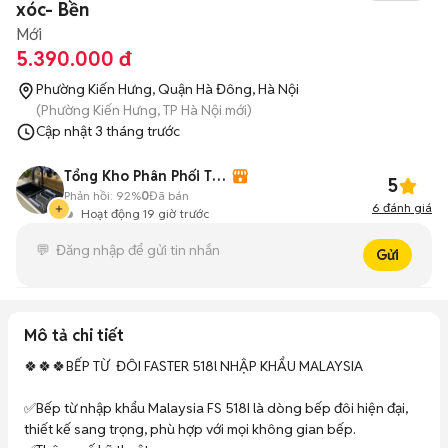
xóc- Bền
Mới
5.390.000 đ
Phường Kiến Hưng, Quận Hà Đông, Hà Nội
(Phường Kiến Hưng, TP Hà Nội mới)
Cập nhật
3 tháng trước
Tổng Kho Phân Phối Thiết bị Bếp - Phòng tắm
5
Phản hồi:
92%
0
Đã bán
6
đánh giá
Hoạt động 19 giờ trước
Gửi
Mô tả chi tiết
🍀🍀🍀BẾP TỪ  ĐÔI FASTER 518l NHẬP KHẨU MALAYSIA 

✅Bếp từ nhập khẩu Malaysia FS 518I là dòng bếp đôi hiện đại, 
thiết kế sang trọng, phù hợp với mọi không gian bếp.
