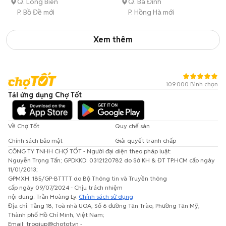
Q. Long Biên
Q. Ba Đình
P. Bồ Đề mới
P. Hồng Hà mới
Xem thêm
109.000 Bình chọn
Tải ứng dụng Chợ Tốt
Về Chợ Tốt
Quy chế sàn
Chính sách bảo mật
Giải quyết tranh chấp
CÔNG TY TNHH CHỢ TỐT - Người đại diện theo pháp luật:
Nguyễn Trọng Tấn; GPDKKD: 0312120782 do Sở KH & ĐT TP.HCM cấp ngày
11/01/2013;
GPMXH: 185/GP-BTTTT do Bộ Thông tin và Truyền thông
cấp ngày 09/07/2024 - Chịu trách nhiệm
nội dung: Trần Hoàng Ly.
Chính sách sử dụng
Địa chỉ: Tầng 18, Toà nhà UOA, Số 6 đường Tân Trào, Phường Tân Mỹ,
Thành phố Hồ Chí Minh, Việt Nam;
Email: trogiup@chotot.vn -