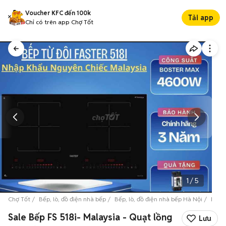
Voucher KFC đến 100k
Tải app
Chỉ có trên app Chợ Tốt
1
/
5
Chợ Tốt
Bếp, lò, đồ điện nhà bếp
Bếp, lò, đồ điện nhà bếp Hà Nội
Bếp, 
Sale Bếp FS 518i- Malaysia - Quạt lồng
Lưu