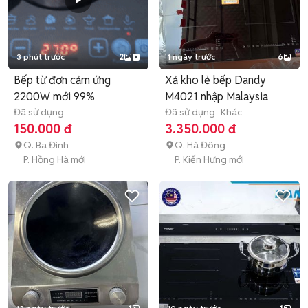
3 phút trước
2
1 ngày trước
6
Bếp từ đơn cảm ứng
Xả kho lẻ bếp Dandy
2200W mới 99%
M4021 nhập Malaysia
Đã sử dụng
Đã sử dụng
Khác
150.000 đ
3.350.000 đ
Q. Ba Đình
Q. Hà Đông
P. Hồng Hà mới
P. Kiến Hưng mới