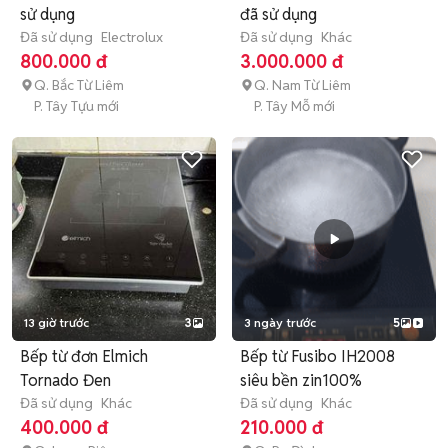
sử dụng
đã sử dụng
Đã sử dụng
Electrolux
Đã sử dụng
Khác
800.000 đ
3.000.000 đ
Q. Bắc Từ Liêm
Q. Nam Từ Liêm
P. Tây Tựu mới
P. Tây Mỗ mới
13 giờ trước
3
3 ngày trước
5
Bếp từ đơn Elmich
Bếp từ Fusibo IH2008
Tornado Đen
siêu bền zin100%
Đã sử dụng
Khác
Đã sử dụng
Khác
400.000 đ
210.000 đ