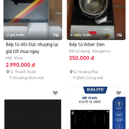
2 giờ trước
5
4 ngày trước
2
Bếp từ đôi Đức nhượng lại
Bếp từ Arber Đen
giá tốt mua ngay
Đã sử dụng
Kangaroo
250.000 đ
Mới
Khác
2.990.000 đ
Q. Thanh Xuân
Q. Hoàng Mai
P. Khương Đình mới
P. Định Công mới