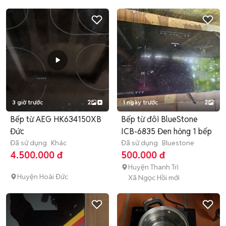
3 giờ trước
2
1 ngày trước
2
Bếp từ AEG HK634150XB
Bếp từ đôi BlueStone
Đức
ICB-6835 Đen hỏng 1 bếp
Đã sử dụng
Khác
Đã sử dụng
Bluestone
4.500.000 đ
500.000 đ
Huyện Thanh Trì
Huyện Hoài Đức
Xã Ngọc Hồi mới