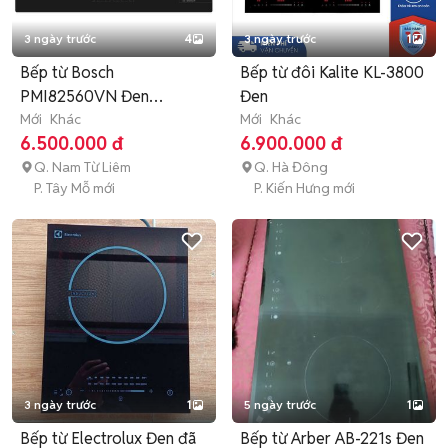
3 ngày trước
4
3 ngày trước
1
Bếp từ Bosch
Bếp từ đôi Kalite KL-3800
PMI82560VN Đen
Đen
Ceramic
Mới
Khác
Mới
Khác
6.500.000 đ
6.900.000 đ
Q. Nam Từ Liêm
Q. Hà Đông
P. Tây Mỗ mới
P. Kiến Hưng mới
3 ngày trước
1
5 ngày trước
1
Bếp từ Electrolux Đen đã
Bếp từ Arber AB-221s Đen