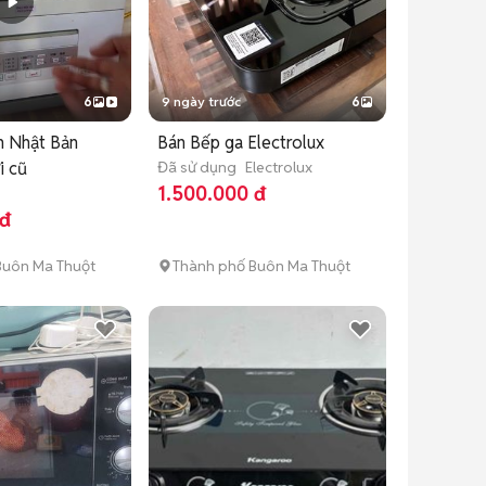
6
9 ngày trước
6
n Nhật Bản
Bán Bếp ga Electrolux
i cũ
Đã sử dụng
Electrolux
1.500.000 đ
 đ
Buôn Ma Thuột
Thành phố Buôn Ma Thuột