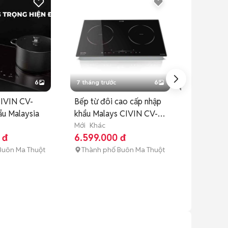
6
7 tháng trước
6
7 tháng trước
CIVIN CV-
Bếp từ đôi cao cấp nhập
Bếp từ đôi 
ẩu Malaysia
khẩu Malays CIVIN CV-
9989 Đen x
616
Mới
Khác
Mới
Khác
 đ
6.599.000 đ
10.399.00
Buôn Ma Thuột
Thành phố Buôn Ma Thuột
Thành phố 