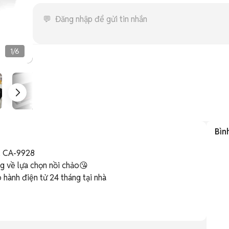
1
/
6
Bìn
 CA-9928 

g về lựa chọn nồi chảo😘

hành điện tử 24 tháng tại nhà
