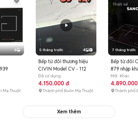
6
5 tháng trước
4
7 tháng trước
Bếp từ đôi thương hiệu
Bếp từ đôi 
939
CIVIN Model CV - 112
879 nhập kh
Đã sử dụng
Mới
Khác
4.150.000 đ
4.890.000
n Ma Thuột
Thành phố Buôn Ma Thuột
Thành phố 
Xem thêm