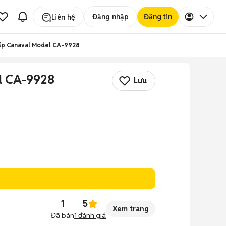
Đăng nhập
Đăng tin
Liên hệ
cấp Canaval Model CA-9928
l CA-9928
Lưu
1
5
Xem trang
Đã bán
1
đánh giá