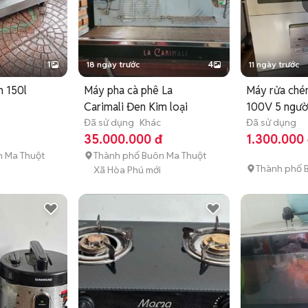
1
18 ngày trước
4
11 ngày trước
n 150l
Máy pha cà phê La
Máy rửa ché
Carimali Đen Kim loại
100V 5 ngườ
Đã sử dụng
Khác
Đã sử dụng
35.000.000 đ
1.300.000
n Ma Thuột
Thành phố Buôn Ma Thuột
Thành phố 
Xã Hòa Phú mới