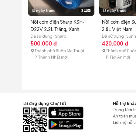
10 ngày trước
3
12 ngày trước
Nồi cơm điện Sharp KSH-
Nồi cơm điện S
D22V 2.2L Trắng, Xanh
2.8L Việt Nam
Đã sử dụng
Sharp
Đã sử dụng
Sun
500.000 đ
420.000 đ
Thành phố Buôn Ma Thuột
Thành phố Buô
P. Thành Nhất mới
P. Tân An mới
Tải ứng dụng Chợ Tốt
Hỗ trợ khá
Trung tâm t
An toàn mu
Liên hệ hỗ t