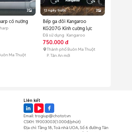
2
12 ngày trước
2
harp có nướng
Bếp ga đôi Kangaroo
harp
KG207G Kính cường lực
Đã sử dụng
Kangaroo
750.000 đ
Thành phố Buôn Ma Thuột
Buôn Ma Thuột
P. Tân An mới
Liên kết
Email:
trogiup@chotot.vn
CSKH:
19003003
(1.000đ/phút)
Địa chỉ: Tầng 18, Toà nhà UOA, Số 6 đường Tân