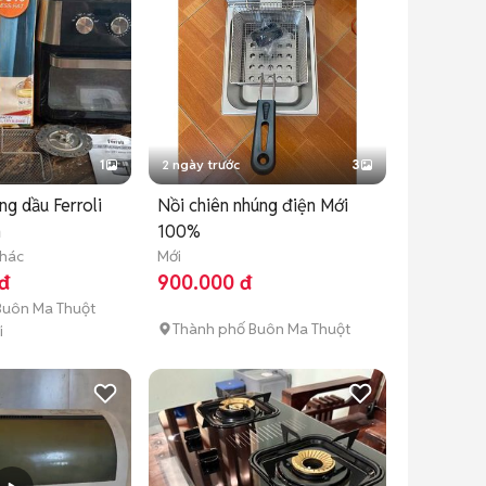
1
2 ngày trước
3
ng dầu Ferroli
Nồi chiên nhúng điện Mới
n
100%
hác
Mới
đ
900.000 đ
Buôn Ma Thuột
Thành phố Buôn Ma Thuột
i