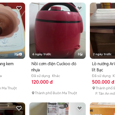
2
6 ngày trước
3
2 ngày trước
àng kem
Nồi cơm điện Cuckoo đỏ
Lò nướng Ar
nhựa
lít Bạc
a
Đã sử dụng
Khác
Đã sử dụng
K
120.000 đ
500.000 đ
n Ma Thuột
Thành phố 
Thành phố Buôn Ma Thuột
P. Tân An mớ