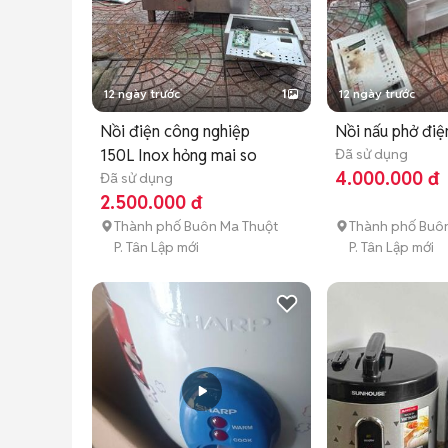
12 ngày trước
1
12 ngày trước
Nồi điện công nghiệp
Nồi nấu phở điệ
150L Inox hỏng mai so
Đã sử dụng
4.000.000 đ
Đã sử dụng
2.500.000 đ
Thành phố Buôn Ma Thuột
Thành phố Buô
P. Tân Lập mới
P. Tân Lập mới