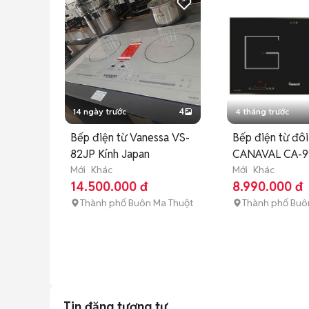
14 ngày trước
4
4 tháng trước
Bếp điện từ Vanessa VS-
Bếp điện từ đôi
82JP Kính Japan
CANAVAL CA-9
Mới
Khác
Mới
Khác
14.500.000 đ
8.990.000 đ
Thành phố Buôn Ma Thuột
Thành phố Buô
Tin đăng tương tự