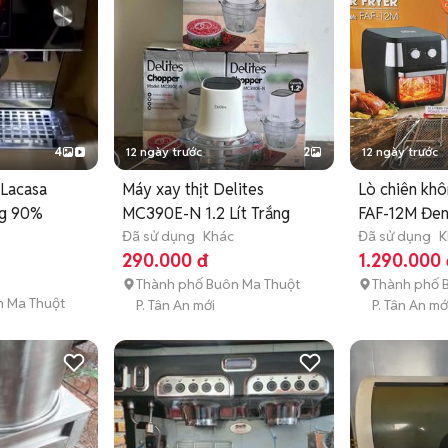
4
12 ngày trước
2
12 ngày trước
 Lacasa
Máy xay thịt Delites
Lò chiên khô
ng 90%
MC390E-N 1.2 Lít Trắng
FAF-12M Đe
Đã sử dụng
Khác
Đã sử dụng
K
290.000 đ
1.290.000 
Thành phố Buôn Ma Thuột
Thành phố 
n Ma Thuột
P. Tân An mới
P. Tân An mớ