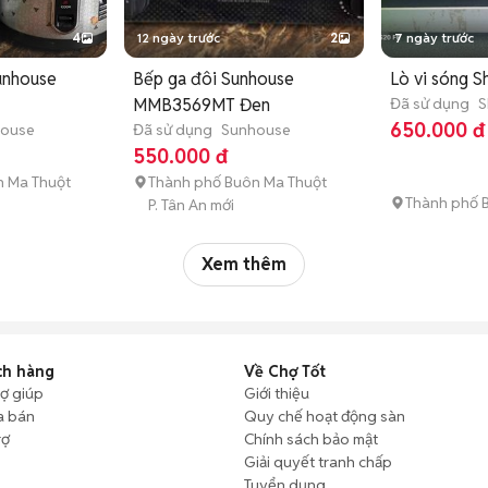
4
12 ngày trước
2
7 ngày trước
unhouse
Bếp ga đôi Sunhouse
Lò vi sóng S
MMB3569MT Đen
Đã sử dụng
S
650.000 đ
house
Đã sử dụng
Sunhouse
550.000 đ
n Ma Thuột
Thành phố Buôn Ma Thuột
Thành phố 
P. Tân An mới
Xem thêm
ch hàng
Về Chợ Tốt
rợ giúp
Giới thiệu
a bán
Quy chế hoạt động sàn
rợ
Chính sách bảo mật
Giải quyết tranh chấp
Tuyển dụng