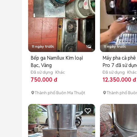
11 ngày trước
1
11 ngày trước
Bếp ga Namilux Kim loại
Máy pha cà phê
Bạc, Vàng
Pro 7 đã sử dụ
Đã sử dụng
Khác
Đã sử dụng
Khác
750.000 đ
12.350.000 đ
Thành phố Buôn Ma Thuột
Thành phố Buô