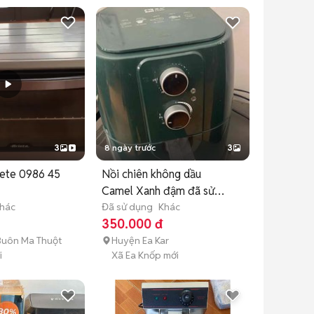
3
8 ngày trước
3
iete 0986 45
Nồi chiên không dầu
Camel Xanh đậm đã sử
hác
dụng
Đã sử dụng
Khác
350.000 đ
Buôn Ma Thuột
Huyện Ea Kar
i
Xã Ea Knốp mới