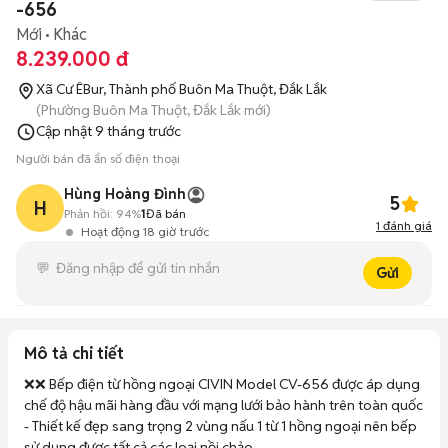
-656
Mới
Khác
8.239.000 đ
Xã Cư ÊBur, Thành phố Buôn Ma Thuột, Đắk Lắk
(Phường Buôn Ma Thuột, Đắk Lắk mới)
Cập nhật
9 tháng trước
Người bán đã ẩn số điện thoại
Hùng Hoàng Đình
5
H
Phản hồi:
94%
1
Đã bán
1
đánh giá
Hoạt động 18 giờ trước
Gửi
Mô tả chi tiết
❌❌ Bếp điện từ hồng ngoại CIVIN Model CV-656 được áp dụng 
chế độ hậu mãi hàng đầu với mạng lưới bảo hành trên toàn quốc

- Thiết kế đẹp sang trọng 2 vùng nấu 1 từ 1 hồng ngoại nên bếp 
sử dụng được tất cả các loại nồi chảo
