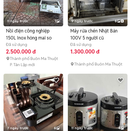
11 ngày trước
1
9 ngày trước
6
Nồi điện công nghiệp
Máy rửa chén Nhật Bản
150L Inox hỏng mai so
100V 5 người cũ
Đã sử dụng
Đã sử dụng
2.500.000 đ
1.300.000 đ
Thành phố Buôn Ma Thuột
Thành phố Buôn Ma Thuột
P. Tân Lập mới
7 ngày trước
6
11 ngày trước
4