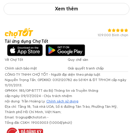
Xem thêm
109.000 Bình chọn
Tải ứng dụng Chợ Tốt
Về Chợ Tốt
Quy chế sàn
Chính sách bảo mật
Giải quyết tranh chấp
CÔNG TY TNHH CHỢ TỐT - Người đại diện theo pháp luật:
Nguyễn Trọng Tấn; GPDKKD: 0312120782 do Sở KH & ĐT TP.HCM cấp ngày
11/01/2013;
GPMXH: 185/GP-BTTTT do Bộ Thông tin và Truyền thông
cấp ngày 09/07/2024 - Chịu trách nhiệm
nội dung: Trần Hoàng Ly.
Chính sách sử dụng
Địa chỉ: Tầng 18, Toà nhà UOA, Số 6 đường Tân Trào, Phường Tân Mỹ,
Thành phố Hồ Chí Minh, Việt Nam;
Email: trogiup@chotot.vn -
Tổng đài CSKH: 19003003 (1.000đ/phút)