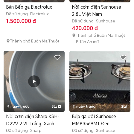
Bán Bếp ga Electrolux
Nồi cơm điện Sunhouse
Đã sử dụng
Electrolux
2.8L Việt Nam
1.500.000 đ
Đã sử dụng
Sunhouse
420.000 đ
Thành phố Buôn Ma Thuột
Thành phố Buôn Ma Thuột
P. Tân An mới
9 ngày trước
3
11 ngày trước
2
Nồi cơm điện Sharp KSH-
Bếp ga đôi Sunhouse
D22V 2.2L Trắng, Xanh
MMB3569MT Đen
Đã sử dụng
Sharp
Đã sử dụng
Sunhouse