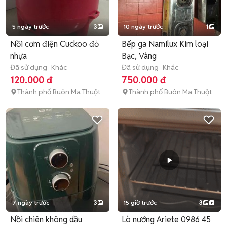
5 ngày trước
3
10 ngày trước
1
Nồi cơm điện Cuckoo đỏ
Bếp ga Namilux Kim loại
nhựa
Bạc, Vàng
Đã sử dụng
Khác
Đã sử dụng
Khác
120.000 đ
750.000 đ
Thành phố Buôn Ma Thuột
Thành phố Buôn Ma Thuột
7 ngày trước
3
15 giờ trước
3
Nồi chiên không dầu
Lò nướng Ariete 0986 45