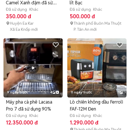
Camel Xanh đậm đã sử
lít Bạc
dụng
Đã sử dụng
Khác
Đã sử dụng
Khác
350.000 đ
500.000 đ
Huyện Ea Kar
Thành phố Buôn Ma Thuột
Xã Ea Knốp mới
P. Tân An mới
9 ngày trước
4
11 ngày trước
1
Máy pha cà phê Lacasa
Lò chiên không dầu Ferroli
Pro 7 đã sử dụng 90%
FAF-12M Đen
Đã sử dụng
Khác
Đã sử dụng
Khác
12.350.000 đ
1.290.000 đ
Thành phố Buôn Ma Thuột