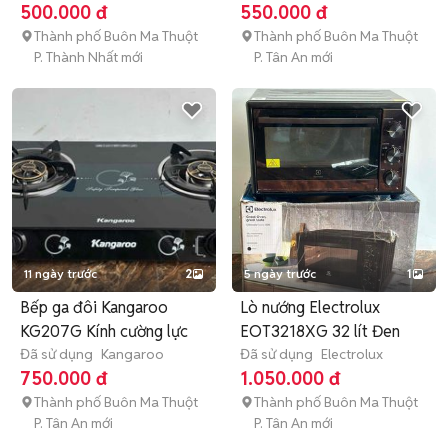
500.000 đ
550.000 đ
Thành phố Buôn Ma Thuột
Thành phố Buôn Ma Thuột
P. Thành Nhất mới
P. Tân An mới
11 ngày trước
2
5 ngày trước
1
Bếp ga đôi Kangaroo
Lò nướng Electrolux
KG207G Kính cường lực
EOT3218XG 32 lít Đen
Đã sử dụng
Kangaroo
Đã sử dụng
Electrolux
750.000 đ
1.050.000 đ
Thành phố Buôn Ma Thuột
Thành phố Buôn Ma Thuột
P. Tân An mới
P. Tân An mới