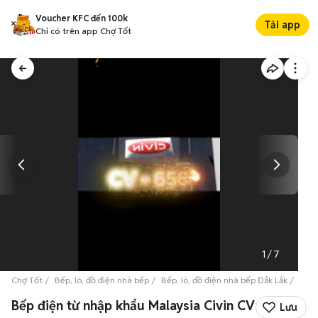
Voucher KFC đến 100k
Tải app
Chỉ có trên app Chợ Tốt
1
/
7
Chợ Tốt
Bếp, lò, đồ điện nhà bếp
Bếp, lò, đồ điện nhà bếp Đắk Lắk
Bếp,
Bếp điện từ nhập khẩu Malaysia Civin CV
Lưu