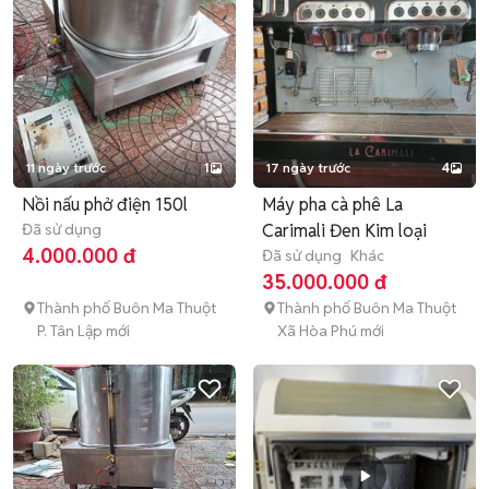
11 ngày trước
1
17 ngày trước
4
Nồi nấu phở điện 150l
Máy pha cà phê La
Đã sử dụng
Carimali Đen Kim loại
4.000.000 đ
Đã sử dụng
Khác
35.000.000 đ
Thành phố Buôn Ma Thuột
Thành phố Buôn Ma Thuột
P. Tân Lập mới
Xã Hòa Phú mới