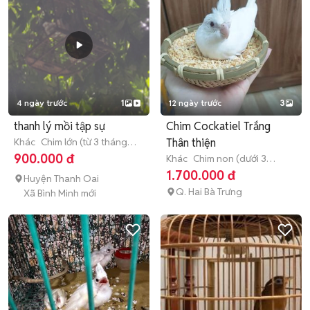
4 ngày trước
1
12 ngày trước
3
thanh lý mồi tập sự
Chim Cockatiel Trắng
Khác
Chim lớn (từ 3 tháng
Thân thiện
tuổi)
900.000 đ
Khác
Chim non (dưới 3
tháng tuổi)
1.700.000 đ
Huyện Thanh Oai
Q. Hai Bà Trưng
Xã Bình Minh mới