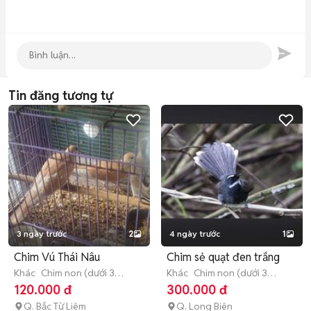
Tin đăng tương tự
3 ngày trước
2
4 ngày trước
1
Chim Vú Thái Nâu
Chim sẻ quạt đen trắng
Khác
Chim non (dưới 3
Khác
Chim non (dưới 3
tháng tuổi)
tháng tuổi)
120.000 đ
300.000 đ
Q. Bắc Từ Liêm
Q. Long Biên