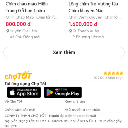
Chim chào mào Miền
Lồng chim Tre Vuông tàu
Trung Gỗ hơn 1 năm
Chim khuyên Nâu
Chim Chào Mào
Chim lớn (từ
Chim Vành Khuyên
Chim lớn
3 tháng tuổi)
(từ 3 tháng tuổi)
800.000 đ
1.600.000 đ
Huyện Gia Lâm
Q. Thanh Xuân
Xã Phù Đổng mới
P. Phương Liệt mới
Xem thêm
109.000 Bình chọn
Tải ứng dụng Chợ Tốt
Về Chợ Tốt
Quy chế sàn
Chính sách bảo mật
Giải quyết tranh chấp
CÔNG TY TNHH CHỢ TỐT - Người đại diện theo pháp luật:
Nguyễn Trọng Tấn; GPDKKD: 0312120782 do Sở KH & ĐT TP.HCM cấp ngày
11/01/2013;