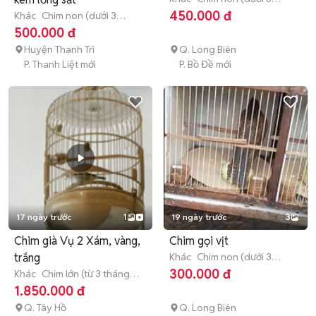
tháng tuổi)
450.000 đ
Khác
Chim non (dưới 3
tháng tuổi)
500.000 đ
Huyện Thanh Trì
Q. Long Biên
P. Thanh Liệt mới
P. Bồ Đề mới
17 ngày trước
1
19 ngày trước
3
Chim già Vụ 2 Xám, vàng,
Chim gọi vịt
trắng
Khác
Chim non (dưới 3
tháng tuổi)
300.000 đ
Khác
Chim lớn (từ 3 tháng
tuổi)
1.850.000 đ
Q. Tây Hồ
Q. Long Biên