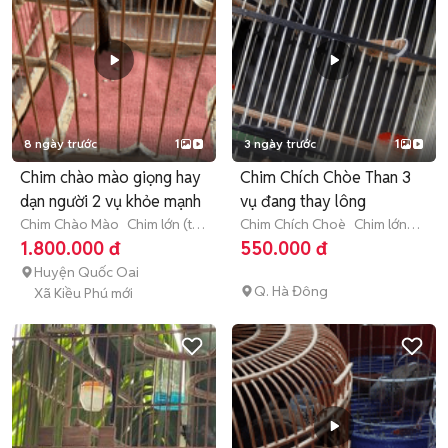
8 ngày trước
1
3 ngày trước
1
Chim chào mào giọng hay
Chim Chích Chòe Than 3
dạn người 2 vụ khỏe mạnh
vụ đang thay lông
Chim Chào Mào
Chim lớn (từ
Chim Chích Choè
Chim lớn
3 tháng tuổi)
(từ 3 tháng tuổi)
1.800.000 đ
550.000 đ
Huyện Quốc Oai
Q. Hà Đông
Xã Kiều Phú mới