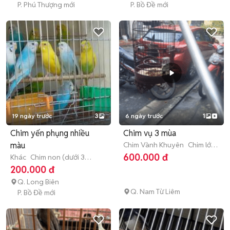
P. Phú Thượng mới
P. Bồ Đề mới
19 ngày trước
3
6 ngày trước
1
Chim yến phụng nhiều
Chim vụ 3 mùa
màu
Chim Vành Khuyên
Chim lớn
(từ 3 tháng tuổi)
600.000 đ
Khác
Chim non (dưới 3
tháng tuổi)
200.000 đ
Q. Long Biên
Q. Nam Từ Liêm
P. Bồ Đề mới