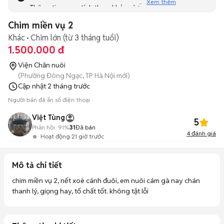
Xem thêm
Thông tin mang tính tham khảo và bạn không thể liên hệ
với người bán. Bạn hãy tham khảo thêm các tin đăng
Chim miền vụ 2
tương tự khác dưới đây nhé!
Khác
Chim lớn (từ 3 tháng tuổi)
1.500.000 đ
Viện Chăn nuôi
(Phường Đông Ngạc, TP Hà Nội mới)
Cập nhật
2 tháng trước
Người bán đã ẩn số điện thoại
Việt Tùng
5
Phản hồi:
91%
31
Đã bán
4
đánh giá
Hoạt động 21 giờ trước
Mô tả chi tiết
chim miền vụ 2, nết xoè cánh đuôi, em nuôi cám gà nay chán 
thanh lý, giọng hay, tố chất tốt. không tật lỗi 