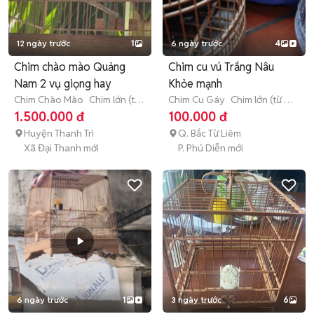
12 ngày trước
1
6 ngày trước
4
Chim chào mào Quảng
Chim cu vú Trắng Nâu
Nam 2 vụ giọng hay
Khỏe mạnh
Chim Chào Mào
Chim lớn (từ
Chim Cu Gáy
Chim lớn (từ 3
3 tháng tuổi)
tháng tuổi)
1.500.000 đ
100.000 đ
Huyện Thanh Trì
Q. Bắc Từ Liêm
Xã Đại Thanh mới
P. Phú Diễn mới
6 ngày trước
1
3 ngày trước
6