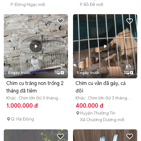
P. Đông Ngạc mới
P. Bồ Đề mới
3 ngày trước
1
5 ngày trước
2
Chim cu trăng non trống 2
Chim cu vằn đã gáy, cả
tháng đã tiêm
đôi
Khác
Chim lớn (từ 3 tháng
Khác
Chim lớn (từ 3 tháng
tuổi)
tuổi)
1.000.000 đ
400.000 đ
Huyện Thường Tín
Q. Hà Đông
Xã Chương Dương mới