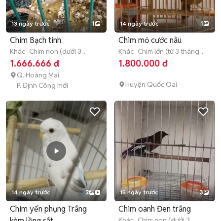
13 ngày trước
1
14 ngày trước
1
Chim Bạch tinh
Chim mỏ cước nâu
Khác
Chim non (dưới 3
Khác
Chim lớn (từ 3 tháng
tháng tuổi)
tuổi)
1.666.666 đ
1.800.000 đ
Q. Hoàng Mai
Huyện Quốc Oai
P. Định Công mới
14 ngày trước
2
15 ngày trước
3
Chim yến phụng Trắng
Chim oanh Đen trắng
kèm lồng sắt
Khác
Chim non (dưới 3