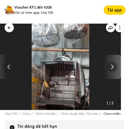
Voucher KFC đến 100k
Tải app
Chỉ có trên app Chợ Tốt
1
/
3
Chợ Tốt
Chim
Chim Hà Nội
Chim Quận Bắc Từ Liêm
Chim miền vụ 2
Tin đăng đã hết hạn