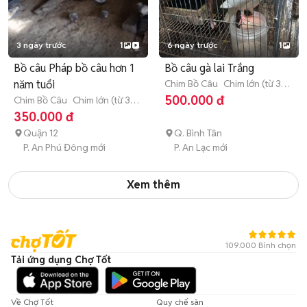
3 ngày trước
1
6 ngày trước
1
Bồ câu Pháp bồ câu hơn 1
Bồ câu gà lai Trắng
năm tuổi
Chim Bồ Câu
Chim lớn (từ 3
tháng tuổi)
500.000 đ
Chim Bồ Câu
Chim lớn (từ 3
tháng tuổi)
350.000 đ
Quận 12
Q. Bình Tân
P. An Phú Đông mới
P. An Lạc mới
Xem thêm
109.000 Bình chọn
Tải ứng dụng Chợ Tốt
Về Chợ Tốt
Quy chế sàn