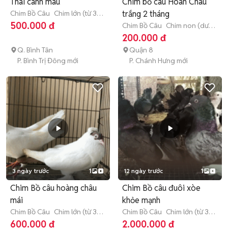
Thái cánh màu
Chim bồ câu Hoàn Châu
Chim Bồ Câu
Chim lớn (từ 3
trắng 2 tháng
tháng tuổi)
500.000 đ
Chim Bồ Câu
Chim non (dưới
3 tháng tuổi)
200.000 đ
Q. Bình Tân
Quận 8
P. Bình Trị Đông mới
P. Chánh Hưng mới
3 ngày trước
1
12 ngày trước
1
Chim Bồ câu hoàng châu
Chim Bồ câu đuôi xòe
mái
khỏe mạnh
Chim Bồ Câu
Chim lớn (từ 3
Chim Bồ Câu
Chim lớn (từ 3
tháng tuổi)
tháng tuổi)
600.000 đ
2.000.000 đ