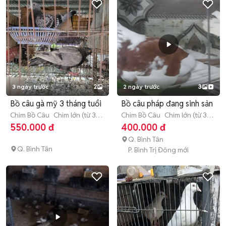
3 ngày trước
2
2 ngày trước
3
Bồ câu gà mỹ 3 tháng tuổi
Bồ câu pháp đang sinh sản
Chim Bồ Câu
Chim lớn (từ 3
Chim Bồ Câu
Chim lớn (từ 3
tháng tuổi)
tháng tuổi)
550.000 đ
400.000 đ
Q. Bình Tân
Q. Bình Tân
P. Bình Trị Đông mới