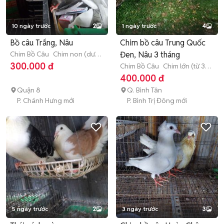
10 ngày trước
2
1 ngày trước
4
Bồ câu Trắng, Nâu
Chim bồ câu Trung Quốc
Chim Bồ Câu
Chim non (dưới
Đen, Nâu 3 tháng
3 tháng tuổi)
300.000 đ
Chim Bồ Câu
Chim lớn (từ 3
tháng tuổi)
400.000 đ
Quận 8
Q. Bình Tân
P. Chánh Hưng mới
P. Bình Trị Đông mới
5 ngày trước
2
3 ngày trước
3