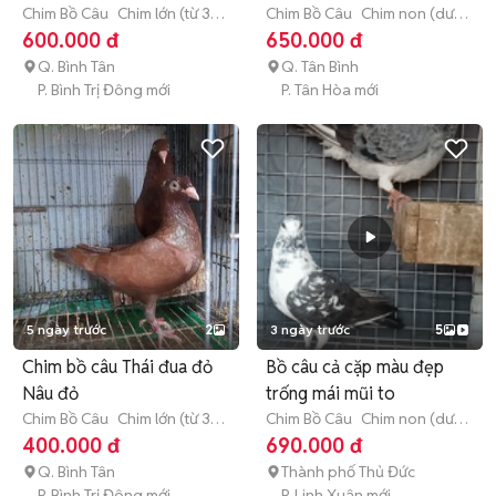
Chim Bồ Câu
Chim lớn (từ 3
Chim Bồ Câu
Chim non (dưới
tháng tuổi)
3 tháng tuổi)
600.000 đ
650.000 đ
Q. Bình Tân
Q. Tân Bình
P. Bình Trị Đông mới
P. Tân Hòa mới
5 ngày trước
2
3 ngày trước
5
Chim bồ câu Thái đua đỏ
Bồ câu cả cặp màu đẹp
Nâu đỏ
trống mái mũi to
Chim Bồ Câu
Chim lớn (từ 3
Chim Bồ Câu
Chim non (dưới
tháng tuổi)
3 tháng tuổi)
400.000 đ
690.000 đ
Q. Bình Tân
Thành phố Thủ Đức
P. Bình Trị Đông mới
P. Linh Xuân mới