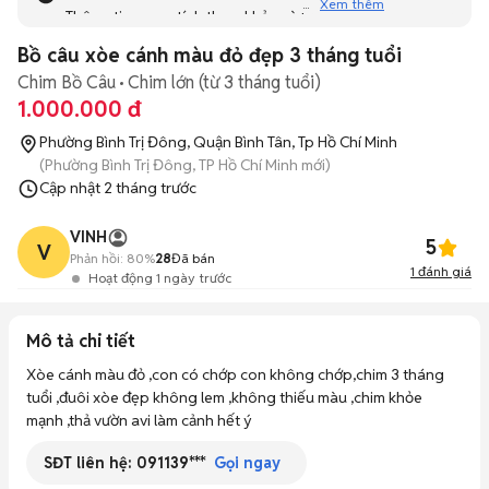
Xem thêm
Thông tin mang tính tham khảo và bạn không thể liên hệ
với người bán. Bạn hãy tham khảo thêm các tin đăng
Bồ câu xòe cánh màu đỏ đẹp 3 tháng tuổi
tương tự khác dưới đây nhé!
Chim Bồ Câu
Chim lớn (từ 3 tháng tuổi)
1.000.000 đ
Phường Bình Trị Đông, Quận Bình Tân, Tp Hồ Chí Minh
(Phường Bình Trị Đông, TP Hồ Chí Minh mới)
Cập nhật
2 tháng trước
VINH
5
V
Phản hồi:
80%
28
Đã bán
1
đánh giá
Hoạt động 1 ngày trước
Mô tả chi tiết
Xòe cánh màu đỏ ,con có chớp con không chớp,chim 3 tháng 
tuổi ,đuôi xòe đẹp không lem ,không thiếu màu ,chim khỏe 
mạnh ,thả vườn avi làm cảnh hết ý
SĐT liên hệ:
091139***
Gọi ngay