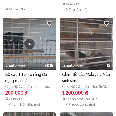
Quận 12
Q. Tân Phú
P. Thới An mới
6 ngày trước
6
10 ngày trước
1
Bồ câu Titan ra ràng đa
Chim Bồ câu Malaysia Nâu
dạng màu sắc
sinh sản
Chim Bồ Câu
Chim non (dưới
Chim Bồ Câu
Chim lớn (từ 3
3 tháng tuổi)
tháng tuổi)
200.000 đ
1.200.000 đ
Quận 12
Thành phố Thủ Đức
P. Tân Thới Hiệp mới
P. Phước Long mới