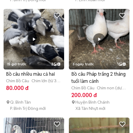
15 giờ trước
3
3 ngày trước
1
Bồ câu nhiều màu cả hai
Bồ câu Pháp trắng 2 tháng
Chim Bồ Câu
Chim lớn (từ 3
tuổi làm cảnh
tháng tuổi)
80.000 đ
Chim Bồ Câu
Chim non (dưới
3 tháng tuổi)
200.000 đ
Q. Bình Tân
Huyện Bình Chánh
P. Bình Trị Đông mới
Xã Tân Nhựt mới