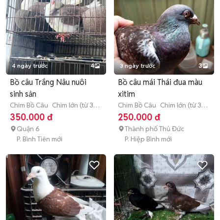
4 ngày trước
4
3 ngày trước
3
Bồ câu Trắng Nâu nuôi
Bồ câu mái Thái đua màu
sinh sản
xitim
Chim Bồ Câu
Chim lớn (từ 3
Chim Bồ Câu
Chim lớn (từ 3
tháng tuổi)
tháng tuổi)
350.000 đ
250.000 đ
Quận 6
Thành phố Thủ Đức
P. Bình Tiên mới
P. Hiệp Bình mới