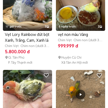
17 giờ trước
2
5 ngày trước
2
Vẹt Lory Rainbow đút bột
vẹt non màu Vàng
Xanh, Trắng, Cam, Xanh lá
Chim Vẹt
Chim non (dưới 3
tháng tuổi)
999.999 đ
Chim Vẹt
Chim non (dưới 3
tháng tuổi)
5.800.000 đ
Q. Tân Phú
Huyện Củ Chi
P. Tây Thạnh mới
Xã Tân An Hội mới