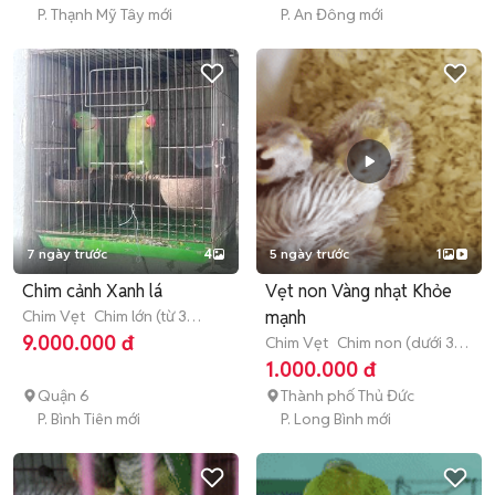
P. Thạnh Mỹ Tây mới
P. An Đông mới
7 ngày trước
4
5 ngày trước
1
Chim cảnh Xanh lá
Vẹt non Vàng nhạt Khỏe
Chim Vẹt
Chim lớn (từ 3
mạnh
tháng tuổi)
9.000.000 đ
Chim Vẹt
Chim non (dưới 3
tháng tuổi)
1.000.000 đ
Quận 6
Thành phố Thủ Đức
P. Bình Tiên mới
P. Long Bình mới