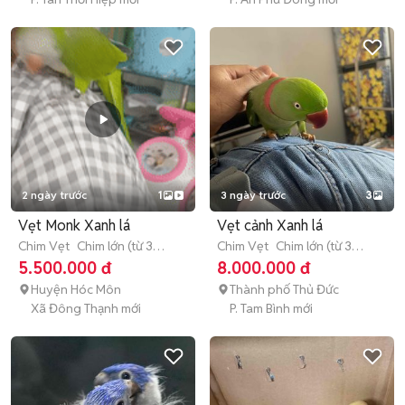
2 ngày trước
1
3 ngày trước
3
Vẹt Monk Xanh lá
Vẹt cảnh Xanh lá
Chim Vẹt
Chim lớn (từ 3
Chim Vẹt
Chim lớn (từ 3
tháng tuổi)
tháng tuổi)
5.500.000 đ
8.000.000 đ
Huyện Hóc Môn
Thành phố Thủ Đức
Xã Đông Thạnh mới
P. Tam Bình mới