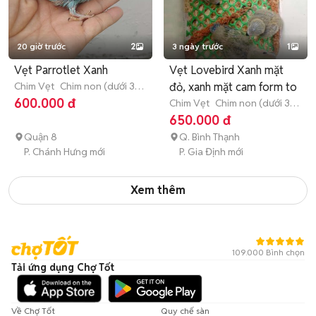
20 giờ trước
2
3 ngày trước
1
Vẹt Parrotlet Xanh
Vẹt Lovebird Xanh mặt
Chim Vẹt
Chim non (dưới 3
đỏ, xanh mặt cam form to
tháng tuổi)
600.000 đ
Chim Vẹt
Chim non (dưới 3
tháng tuổi)
650.000 đ
Quận 8
Q. Bình Thạnh
P. Chánh Hưng mới
P. Gia Định mới
Xem thêm
109.000 Bình chọn
Tải ứng dụng Chợ Tốt
Về Chợ Tốt
Quy chế sàn