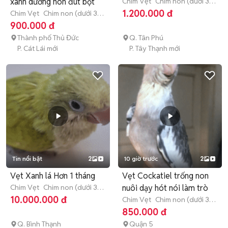
xanh dương non đút bột
Chim Vẹt
Chim non (dưới 3
tháng tuổi)
1.200.000 đ
Chim Vẹt
Chim non (dưới 3
tháng tuổi)
900.000 đ
Thành phố Thủ Đức
Q. Tân Phú
P. Cát Lái mới
P. Tây Thạnh mới
Tin nổi bật
2
10 giờ trước
2
Vẹt Xanh lá Hơn 1 tháng
Vẹt Cockatiel trống non
Chim Vẹt
Chim non (dưới 3
nuôi dạy hót nói làm trò
tháng tuổi)
10.000.000 đ
Chim Vẹt
Chim non (dưới 3
tháng tuổi)
850.000 đ
Q. Bình Thạnh
Quận 5