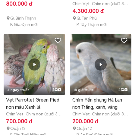
tháng tuổi)
800.000 đ
Chim Vẹt
Chim non (dưới 3
tháng tuổi)
4.300.000 đ
Q. Bình Thạnh
Q. Tân Phú
P. Gia Định mới
P. Tây Thạnh mới
4 ngày trước
2
18 giờ trước
4
Vẹt Parrotlet Green Pied
Chim Yến phụng Hà Lan
non màu Xanh lá
non Trắng, xanh, vàng
Chim Vẹt
Chim non (dưới 3
Chim Vẹt
Chim non (dưới 3
tháng tuổi)
tháng tuổi)
700.000 đ
200.000 đ
Quận 12
Quận 12
P. Tân Thới Hiệp mới
P. An Phú Đông mới