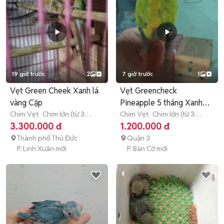
19 giờ trước
2
7 giờ trước
1
Vẹt Green Cheek Xanh lá
Vẹt Greencheck
vàng Cặp
Pineapple 5 tháng Xanh
Chim Vẹt
Chim lớn (từ 3
vàng cam
Chim Vẹt
Chim lớn (từ 3
tháng tuổi)
tháng tuổi)
3.300.000 đ
1.200.000 đ
Thành phố Thủ Đức
Quận 3
P. Linh Xuân mới
P. Bàn Cờ mới