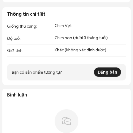
Thông tin chi tiết
Chim Vẹt
Giống thú cưng
:
Chim non (dưới 3 tháng tuổi)
Độ tuổi
:
Khác (không xác định được)
Giới tính
:
Bạn có sản phẩm tương tự?
Đăng bán
Bình luận