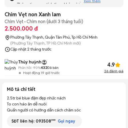
Xem thêm
Thông tin mang tính tham khảo và bạn không thể liên hệ
với người bán. Bạn hãy tham khảo thêm các tin đăng
Chim Vẹt non Xanh lam
tương tự khác dưới đây nhé!
Chim Vẹt
Chim non (dưới 3 tháng tuổi)
2.500.000 đ
Phường Tây Thạnh, Quận Tân Phú, Tp Hồ Chí Minh
(Phường Tây Thạnh, TP Hồ Chí Minh mới)
Cập nhật
2 tháng trước
Thủy huỳnh
4.9
Phản hồi:
90%
432
Đã bán
26
đánh giá
Hoạt động 19 giờ trước
Mô tả chi tiết
2.5tr bé blue đậm đẹp nhức nách 

To con háo ăn dễ nuôi

Quấn người có hướng dẫn cách chăm sóc
SĐT liên hệ:
093508***
Gọi ngay