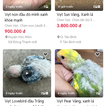
2 ngày trước
3
21 giờ trước
2
Vẹt non đầu đỏ mình xanh
Vẹt Sun Vàng, Xanh lá
khỏe mạnh
Chim Vẹt
Chim lớn (từ 3
tháng tuổi)
3.800.000 đ
Chim Vẹt
Chim non (dưới 3
tháng tuổi)
900.000 đ
Huyện Hóc Môn
Q. Tân Bình
Xã Đông Thạnh mới
P. Tân Bình mới
3 ngày trước
2
6 ngày trước
2
Vẹt Lovebird đầu Trắng
Vẹt Pear Vàng, xanh lá