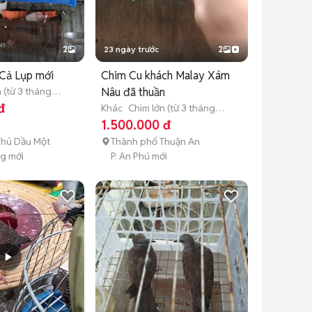
2
23 ngày trước
2
 Cả Lụp mới
Chim Cu khách Malay Xám
 (từ 3 tháng
Nâu đã thuần
đ
Khác
Chim lớn (từ 3 tháng
tuổi)
1.500.000 đ
Thủ Dầu Một
Thành phố Thuận An
ng mới
P. An Phú mới