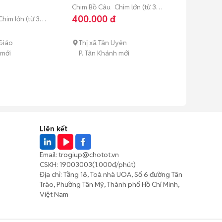
Chim Bồ Câu
Chim lớn (từ 3
tháng tuổi)
400.000 đ
Chim lớn (từ 3
Giáo
Thị xã Tân Uyên
 mới
P. Tân Khánh mới
Liên kết
Email:
trogiup@chotot.vn
CSKH:
19003003
(1.000đ/phút)
Địa chỉ: Tầng 18, Toà nhà UOA, Số 6 đường Tân
Trào, Phường Tân Mỹ, Thành phố Hồ Chí Minh,
Việt Nam