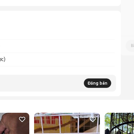
)
ợc)
Đăng bán