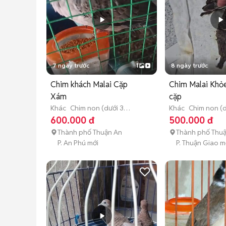
7 ngày trước
1
8 ngày trước
Chim khách Malai Cặp
Chim Malai Khỏ
Xám
cặp
Khác
Chim non (dưới 3
Khác
Chim non (d
tháng tuổi)
tháng tuổi)
600.000 đ
500.000 đ
Thành phố Thuận An
Thành phố Thu
P. An Phú mới
P. Thuận Giao m