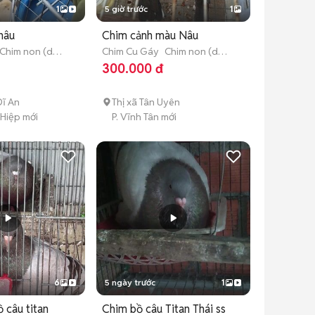
1
5 giờ trước
1
nâu
Chim cảnh màu Nâu
Chim non (dưới
Chim Cu Gáy
Chim non (dưới
3 tháng tuổi)
300.000 đ
ĩ An
Thị xã Tân Uyên
 Hiệp mới
P. Vĩnh Tân mới
6
5 ngày trước
1
 câu titan
Chim bồ câu Titan Thái ss