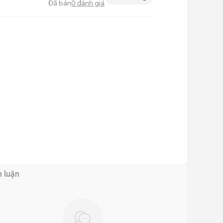
Đã bán
0
đánh giá
h luận