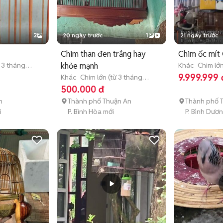
2
20 ngày trước
1
21 ngày trước
Chim than đen trắng hay
Chim ốc mít
ừ 3 tháng
khỏe mạnh
Khác
Chim lớn
tuổi)
9.999.999 
Khác
Chim lớn (từ 3 tháng
tuổi)
500.000 đ
n
Thành phố Thuận An
Thành phố 
i
P. Bình Hòa mới
P. Bình Dươ