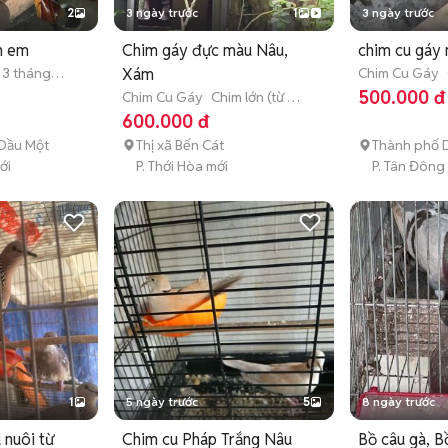
2
3 ngày trước
1
3 ngày trước
lh em
Chim gáy đực màu Nâu,
chim cu gáy 
ừ 3 tháng
Xám
Chim Cu Gáy
3 tháng tuổi)
500.000 đ
Chim Cu Gáy
Chim lớn (từ 3
tháng tuổi)
600.000 đ
Dầu Một
Thị xã Bến Cát
Thành phố D
ới
P. Thới Hòa mới
P. Tân Đông
1
5 ngày trước
5
8 ngày trước
 nuôi từ
Chim cu Pháp Trắng Nâu
Bồ câu gà, Bồ