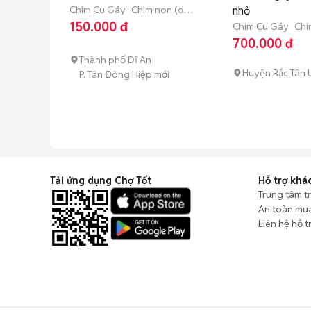
Chim Cu Gáy
Chim non (dưới
nhỏ
3 tháng tuổi)
150.000 đ
Chim Cu Gáy
Chi
3 tháng tuổi)
700.000 đ
Thành phố Dĩ An
Huyện Bắc Tân 
P. Tân Đông Hiệp mới
Tải ứng dụng Chợ Tốt
Hỗ trợ khá
Trung tâm t
An toàn mu
Liên hệ hỗ t