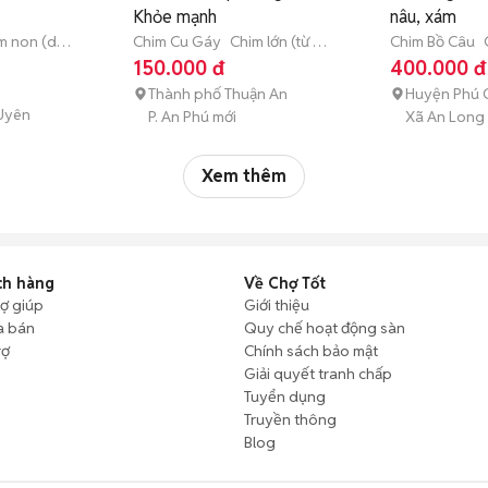
Khỏe mạnh
nâu, xám
m non (dưới
Chim Cu Gáy
Chim lớn (từ 3
Chim Bồ Câu
tháng tuổi)
tháng tuổi)
150.000 đ
400.000 đ
Thành phố Thuận An
Huyện Phú 
Uyên
P. An Phú mới
Xã An Long
Xem thêm
ch hàng
Về Chợ Tốt
rợ giúp
Giới thiệu
a bán
Quy chế hoạt động sàn
rợ
Chính sách bảo mật
Giải quyết tranh chấp
Tuyển dụng
Truyền thông
Blog