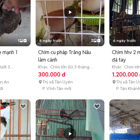
1
8 ngày trước
2
6 ngày trước
e mạnh 1
Chim cu pháp Trắng Nâu
Chim hhv 2 
làm cảnh
đá tay
ưới 3
Khác
Chim lớn (từ 3 tháng
Khác
Chim lớn
tuổi)
tuổi)
300.000 đ
1.200.000 
ận An
Thị xã Tân Uyên
Thị xã Tân 
ới
P. Vĩnh Tân mới
P. Tân Khán