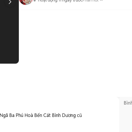
Hoạt động 11 ngày trước
Phản hồi:
--
1
/
2
Bìn
ở Ngã Ba Phú Hoà Bến Cát Bình Dương cũ 