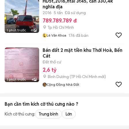
HD5t,2016,htải 3t45, cần 330,4k
nghĩa địa
2016
5 tấn
Đã sử dụng
789.789.789 đ
Tp Hồ Chí Minh
1 phút trước
11
L
176
đã bán
Lê Văn Khoa
Bán đất 2 mặt tiền khu Thới Hoà, Bến
Cát
Đất thổ cư
2,6 tỷ
Bình Dương
(
TP Hồ Chí Minh
mới)
1 phút trước
4
Cộng Đồng Nhà Đất
Bạn cần tìm
kích cỡ thú cưng
nào ?
Kích cỡ thú cưng:
Trung bình
Lớn