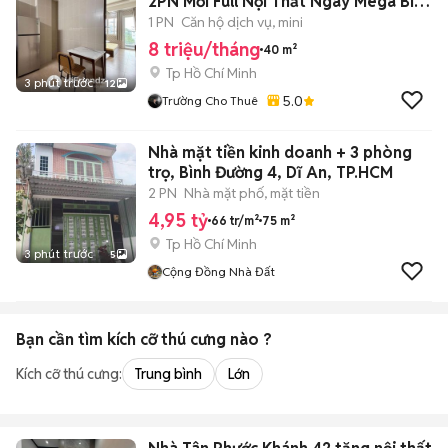
2PN Mới Full Nội Thất Ngay Mega Bình
Phú- Q6🍀
1 PN
Căn hộ dịch vụ, mini
8 triệu/tháng
40 m²
Tp Hồ Chí Minh
3 phút trước
12
5.0
Trường Cho Thuê
Nhà mặt tiền kinh doanh + 3 phòng
trọ, Bình Đường 4, Dĩ An, TP.HCM
2 PN
Nhà mặt phố, mặt tiền
4,95 tỷ
66 tr/m²
75 m²
Tp Hồ Chí Minh
3 phút trước
5
Cộng Đồng Nhà Đất
Bạn cần tìm
kích cỡ thú cưng
nào ?
Kích cỡ thú cưng:
Trung bình
Lớn