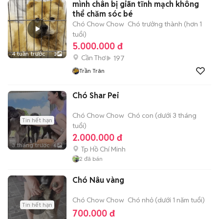
mình chân bị giãn tĩnh mạch không
thể chăm sóc bé
Chó Chow Chow
Chó trưởng thành (hơn 1
tuổi)
5.000.000 đ
4 tuần trước
3
Cần Thơ
197
Trần Trân
Chó Shar Pei
Chó Chow Chow
Chó con (dưới 3 tháng
Tin hết hạn
tuổi)
2.000.000 đ
3 tháng trước
6
Tp Hồ Chí Minh
2
đã bán
Chó Nâu vàng
Chó Chow Chow
Chó nhỏ (dưới 1 năm tuổi)
Tin hết hạn
700.000 đ