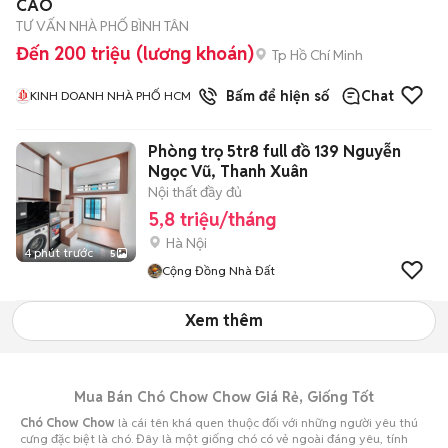
CAO
TƯ VẤN NHÀ PHỐ BÌNH TÂN
Đến 200 triệu (lương khoán)
Tp Hồ Chí Minh
1
đã bán
Bấm để hiện số
Chat
KINH DOANH NHÀ PHỐ HCM
Phòng trọ 5tr8 full đồ 139 Nguyễn
Ngọc Vũ, Thanh Xuân
Nội thất đầy đủ
5,8 triệu/tháng
Hà Nội
4 phút trước
5
Cộng Đồng Nhà Đất
Xem thêm
Mua Bán Chó Chow Chow Giá Rẻ, Giống Tốt
Chó Chow Chow
là cái tên khá quen thuộc đối với những người yêu thú
cưng đặc biệt là chó. Đây là một giống chó có vẻ ngoài đáng yêu, tính