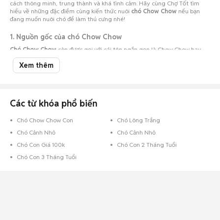
cách thông minh, trung thành và khá tình cảm. Hãy cùng Chợ Tốt tìm
hiểu về những đặc điểm cùng kiến thức nuôi
chó Chow Chow
nếu bạn
đang muốn nuôi chó để làm thú cưng nhé!
1. Nguồn gốc của chó Chow Chow
Chó Chow Chow
còn được gọi với cái tên ngắn gọn là Chow Chow hay
Chow có ý nghĩa là giống chó quý vùng Viễn Đông.
Xem thêm
Giống chó cảnh này có nguồn gốc từ cao nguyên Tây Tạng thời nhà
Đường ở Trung Quốc. Thời xưa người ta tin rằng Chow Chow là con vật
biểu tượng của sự may mắn và ôn hòa. Chính vì vậy nên thời này cũng có
rất nhiều bức tượng Chow được tạo nên và đặt trước cửa cung đình hay
cửa chùa.
Các từ khóa phổ biến
Chó Chow Chow Con
Chó Lông Trắng
Chó Cảnh Nhỏ
Chó Cảnh Nhỏ
Chó Con Giá 100k
Chó Con 2 Tháng Tuổi
Chó Con 3 Tháng Tuổi