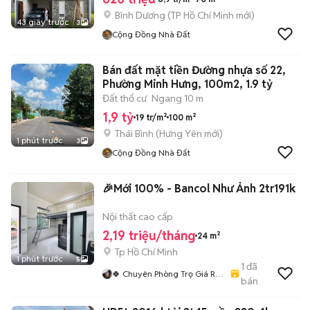
Bình Dương
(
TP Hồ Chí Minh
mới)
43 giây trước
3
Cộng Đồng Nhà Đất
Bán đất mặt tiền Đường nhựa số 22,
Phường Minh Hưng, 100m2, 1.9 tỷ
Đất thổ cư
Ngang 10 m
1,9 tỷ
19 tr/m²
100 m²
Thái Bình
(
Hưng Yên
mới)
1 phút trước
3
Cộng Đồng Nhà Đất
🎉Mới 100% - Bancol Như Ảnh 2tr191k
Nội thất cao cấp
2,19 triệu/tháng
24 m²
Tp Hồ Chí Minh
1 phút trước
5
1
đã
🍀 Chuyên Phòng Trọ Giá Rẻ
bán
- Siêu Xinh HCM🍀