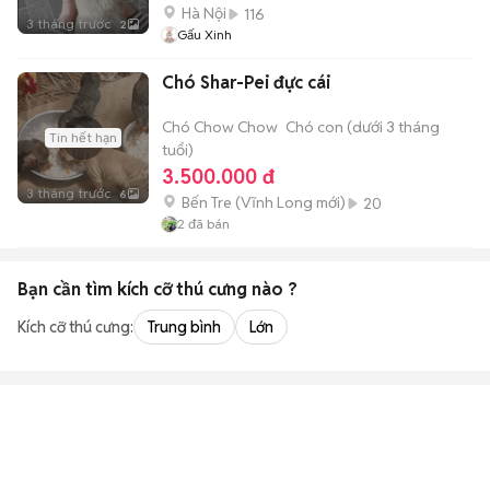
Hà Nội
116
3 tháng trước
2
Gấu Xinh
Chó Shar-Pei đực cái
Chó Chow Chow
Chó con (dưới 3 tháng
Tin hết hạn
tuổi)
3.500.000 đ
3 tháng trước
6
Bến Tre
(
Vĩnh Long
mới)
20
2
đã bán
Bạn cần tìm
kích cỡ thú cưng
nào ?
Kích cỡ thú cưng:
Trung bình
Lớn