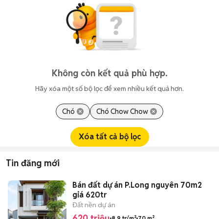
Không còn kết quả phù hợp.
Hãy xóa một số bộ lọc để xem nhiều kết quả hơn.
Chó
Chó Chow Chow
Xóa tất cả bộ lọc
Tin đăng mới
Bán đất dự án P.Long nguyên 70m2
giá 620tr
Đất nền dự án
620 triệu
8,9 tr/m²
70 m²