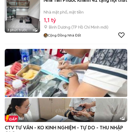
Nhà Tân Phước Khánh 42 tặng nội thất
Nhà mặt phố, mặt tiền
1,1 tỷ
Bình Dương
(
TP Hồ Chí Minh
mới)
3 phút trước
3
Cộng Đồng Nhà Đất
Tin nổi bật
4
CTV TƯ VẤN - KO KINH NGHIỆM - TỰ DO - THU NHẬP