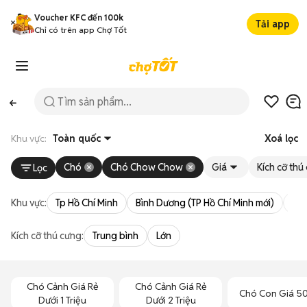
Voucher KFC đến 100k
Tải app
Chỉ có trên app Chợ Tốt
Khu vực:
Toàn quốc
Xoá lọc
Chó
Chó Chow Chow
Giá
Kích cỡ thú
Lọc
Khu vực:
Tp Hồ Chí Minh
Bình Dương (TP Hồ Chí Minh mới)
Bà 
Kích cỡ thú cưng:
Trung bình
Lớn
Chó Cảnh Giá Rẻ
Chó Cảnh Giá Rẻ
Chó Con Giá 5
Dưới 1 Triệu
Dưới 2 Triệu