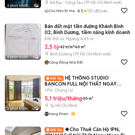
Bà Rịa - Vũng Tàu
(
TP Hồ Chí Minh
mới)
2 phút trước
1
4.5
135
đã bán
Chú Mèo Đi Hia
Bán đất mặt tiền đường Khánh Bình
02, Bình Dương, tiềm năng kinh doanh
Đất thổ cư
Ngang 4,65 m
2,5 tỷ
42 tr/m²
60 m²
Bình Dương
(
TP Hồ Chí Minh
mới)
2 phút trước
5
Cộng Đồng Nhà Đất
HỆ THỐNG STUDIO
BANCON FULL NỘI THẤT NGAY
TRUNG TÂM QUẬN 7, GẦN LOTTE
1 PN
Chung cư
5,1 triệu/tháng
30 m²
Tp Hồ Chí Minh
2 phút trước
12
Hang Pham
🍀Cho Thuê Căn Hộ 1PN,