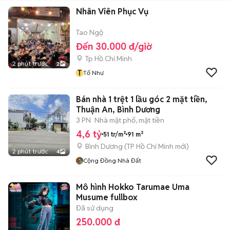
Nhân Viên Phục Vụ
Tao Ngộ
Đến 30.000 đ/giờ
Tp Hồ Chí Minh
2 phút trước
2
T
Tố Như
Bán nhà 1 trệt 1 lầu góc 2 mặt tiền,
Thuận An, Bình Dương
3 PN
Nhà mặt phố, mặt tiền
4,6 tỷ
51 tr/m²
91 m²
Bình Dương
(
TP Hồ Chí Minh
mới)
2 phút trước
4
Cộng Đồng Nhà Đất
Mô hình Hokko Tarumae Uma
Musume fullbox
Đã sử dụng
250.000 đ