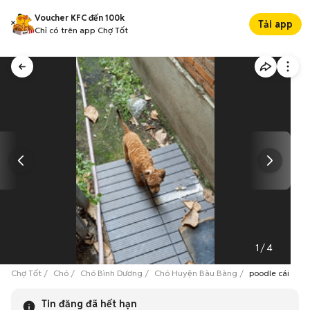
Voucher KFC đến 100k
Tải app
Chỉ có trên app Chợ Tốt
1
/
4
Chợ Tốt
Chó
Chó Bình Dương
Chó Huyện Bàu Bàng
poodle cái còn 
Tin đăng đã hết hạn