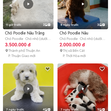
11 giờ trước
2
8 ngày trước
3
Chó Poodle Nâu Trắng
Chó Poodle Nâu
Chó Poodle
Chó nhỏ (dưới 1
Chó Poodle
Chó nhỏ (dưới 1
năm tuổi)
năm tuổi)
3.500.000 đ
2.000.000 đ
Thành phố Thuận An
Thị xã Bến Cát
P. Thuận Giao mới
P. Thới Hòa mới
7 ngày trước
4
7 ngày trước
5