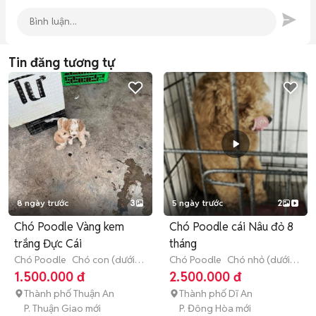
Tin đăng tương tự
8 ngày trước
3
5 ngày trước
2
Chó Poodle Vàng kem
Chó Poodle cái Nâu đỏ 8
trắng Đực Cái
tháng
Chó Poodle
Chó con (dưới 3
Chó Poodle
Chó nhỏ (dưới 1
tháng tuổi)
năm tuổi)
1.500.000 đ
2.500.000 đ
Thành phố Thuận An
Thành phố Dĩ An
P. Thuận Giao mới
P. Đông Hòa mới