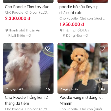
Chó Poodle Tiny toy đực
poodle bò sữa tinycup
Chó Poodle
Chó con (dưới 3
nhà nuôi cute
tháng tuổi)
2.300.000 đ
Chó Poodle
Chó con (dưới 3
tháng tuổi)
1.950.000 đ
Thành phố Thuận An
Thành phố Dĩ An
P. Lái Thiêu mới
P. Đông Hòa mới
7 ngày trước
6
6 ngày trước
1
Chó Poodle Trắng kem 2
Poodle vàng mơ đáng iu .
tháng đã tiêm
Mmmm
Chó Poodle
Chó con (dưới 3
Chó Poodle
Chó con (dưới 3