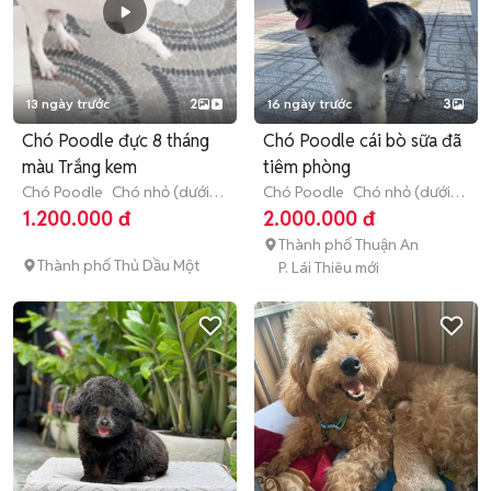
13 ngày trước
2
16 ngày trước
3
Chó Poodle đực 8 tháng
Chó Poodle cái bò sữa đã
màu Trắng kem
tiêm phòng
Chó Poodle
Chó nhỏ (dưới 1
Chó Poodle
Chó nhỏ (dưới 1
năm tuổi)
năm tuổi)
1.200.000 đ
2.000.000 đ
Thành phố Thuận An
Thành phố Thủ Dầu Một
P. Lái Thiêu mới