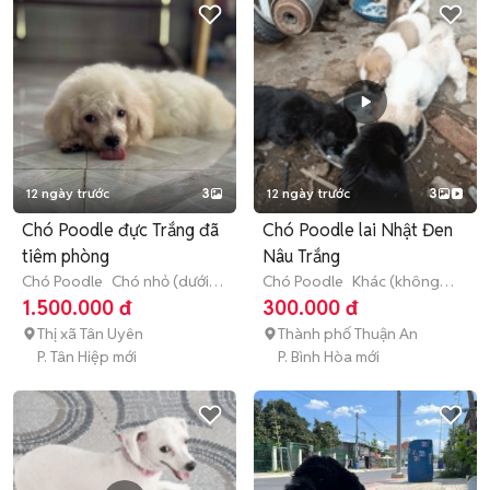
12 ngày trước
3
12 ngày trước
3
Chó Poodle đực Trắng đã
Chó Poodle lai Nhật Đen
tiêm phòng
Nâu Trắng
Chó Poodle
Chó nhỏ (dưới 1
Chó Poodle
Khác (không
năm tuổi)
xác định được)
1.500.000 đ
300.000 đ
Thị xã Tân Uyên
Thành phố Thuận An
P. Tân Hiệp mới
P. Bình Hòa mới