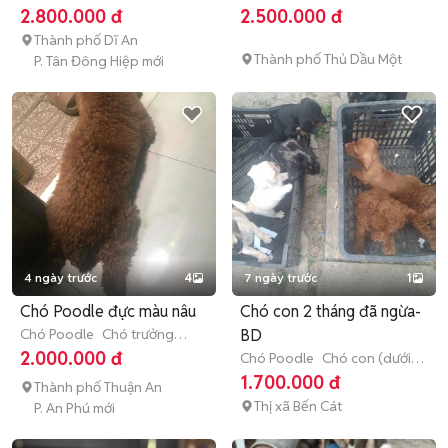
tháng tuổi)
tháng tuổi)
2.800.000 đ
2.500.000 đ
Thành phố Dĩ An
Thành phố Thủ Dầu Một
P. Tân Đông Hiệp mới
4 ngày trước
4
7 ngày trước
1
Chó Poodle đực màu nâu
Chó con 2 tháng đã ngừa-
Chó Poodle
Chó trưởng
BD
thành (hơn 1 tuổi)
2.000.000 đ
Chó Poodle
Chó con (dưới 3
tháng tuổi)
1.700.000 đ
Thành phố Thuận An
Thị xã Bến Cát
P. An Phú mới