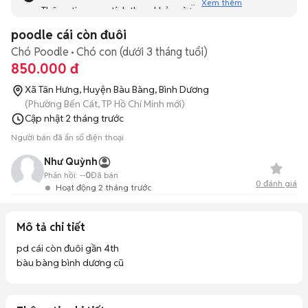
Xem thêm
Thông tin mang tính tham khảo và bạn không thể liên hệ
với người bán. Bạn hãy tham khảo thêm các tin đăng
poodle cái còn đuôi
tương tự khác dưới đây nhé!
Chó Poodle
Chó con (dưới 3 tháng tuổi)
850.000 đ
Xã Tân Hưng, Huyện Bàu Bàng, Bình Dương
(Phường Bến Cát, TP Hồ Chí Minh mới)
Cập nhật
2 tháng trước
Người bán đã ẩn số điện thoại
Như Quỳnh
Phản hồi:
--
0
Đã bán
0
đánh giá
Hoạt động 2 tháng trước
Mô tả chi tiết
pd cái còn đuôi gần 4th 

bàu bàng bình dương cũ 