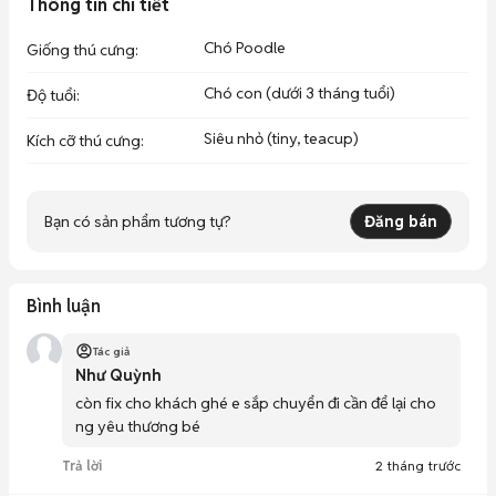
Thông tin chi tiết
Chó Poodle
Giống thú cưng
:
Chó con (dưới 3 tháng tuổi)
Độ tuổi
:
Siêu nhỏ (tiny, teacup)
Kích cỡ thú cưng
:
Bạn có sản phẩm tương tự?
Đăng bán
Bình luận
Tác giả
Như Quỳnh
còn fix cho khách ghé e sắp chuyển đi cần để lại cho 
ng yêu thương bé
Trả lời
2 tháng trước