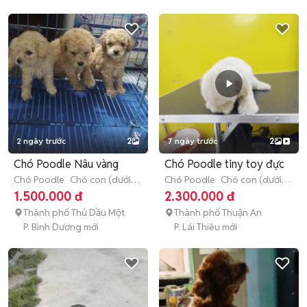
2 ngày trước
2
7 ngày trước
2
Chó Poodle Nâu vàng
Chó Poodle tiny toy đực
Chó Poodle
Chó con (dưới 3
Chó Poodle
Chó con (dưới 3
tháng tuổi)
tháng tuổi)
1.500.000 đ
2.300.000 đ
Thành phố Thủ Dầu Một
Thành phố Thuận An
P. Bình Dương mới
P. Lái Thiêu mới