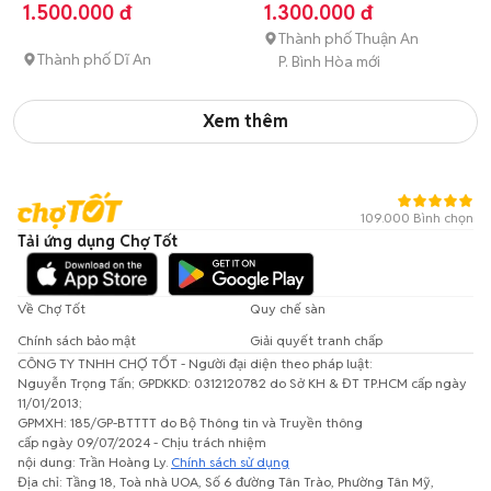
tháng tuổi)
thành (hơn 1 tuổi)
1.500.000 đ
1.300.000 đ
Thành phố Thuận An
Thành phố Dĩ An
P. Bình Hòa mới
Xem thêm
109.000 Bình chọn
Tải ứng dụng Chợ Tốt
Về Chợ Tốt
Quy chế sàn
Chính sách bảo mật
Giải quyết tranh chấp
CÔNG TY TNHH CHỢ TỐT - Người đại diện theo pháp luật:
Nguyễn Trọng Tấn; GPDKKD: 0312120782 do Sở KH & ĐT TP.HCM cấp ngày
11/01/2013;
GPMXH: 185/GP-BTTTT do Bộ Thông tin và Truyền thông
cấp ngày 09/07/2024 - Chịu trách nhiệm
nội dung: Trần Hoàng Ly.
Chính sách sử dụng
Địa chỉ: Tầng 18, Toà nhà UOA, Số 6 đường Tân Trào, Phường Tân Mỹ,