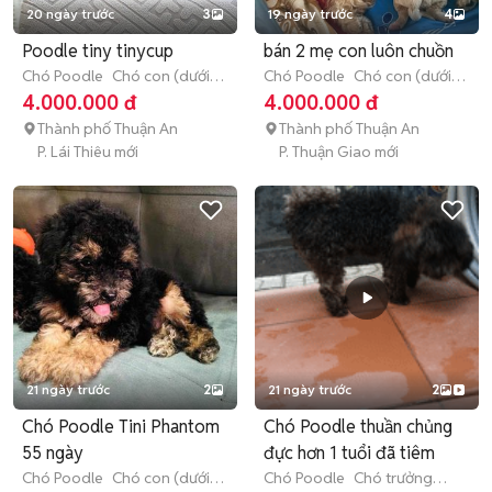
20 ngày trước
3
19 ngày trước
4
Poodle tiny tinycup
bán 2 mẹ con luôn chuồn
Chó Poodle
Chó con (dưới 3
Chó Poodle
Chó con (dưới 3
tháng tuổi)
tháng tuổi)
4.000.000 đ
4.000.000 đ
Thành phố Thuận An
Thành phố Thuận An
P. Lái Thiêu mới
P. Thuận Giao mới
21 ngày trước
2
21 ngày trước
2
Chó Poodle Tini Phantom
Chó Poodle thuần chủng
55 ngày
đực hơn 1 tuổi đã tiêm
Chó Poodle
Chó con (dưới 3
Chó Poodle
Chó trưởng