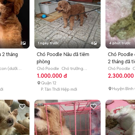
2
1 ngày trước
6
4 phút trước
 2 tháng
Chó Poodle Nâu đã tiêm
Chó Poodle 
phòng
2 tháng đã t
con (dưới 3
Chó Poodle
Chó trưởng
Chó Poodle
C
thành (hơn 1 tuổi)
tháng tuổi)
1.000.000 đ
2.300.000
Quận 12
Huyện Bình
ới
P. Tân Thới Hiệp mới