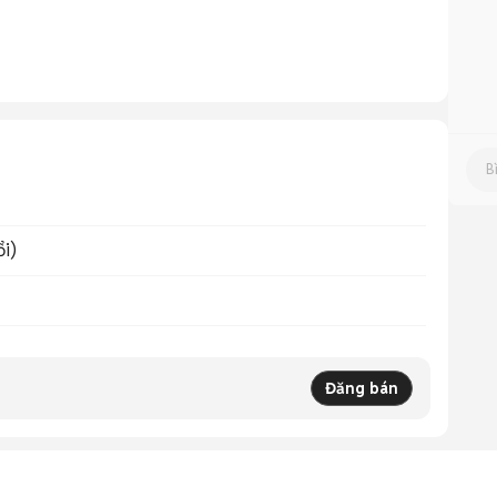
ổi)
Đăng bán