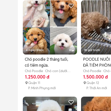
4 ngày trước
6
18 giờ trước
Chó poodle 2 tháng tuổi,
POODLE NUÔI 
có tiêm ngừa.
ĐÃ TIÊM PHÒN
Chó Poodle
Chó con (dưới 3
Chó Poodle
Chó 
tháng tuổi)
tháng tuổi)
1.250.000 đ
1.500.000 đ
Quận 11
Quận 12
P. Minh Phụng mới
P. Thới An mới