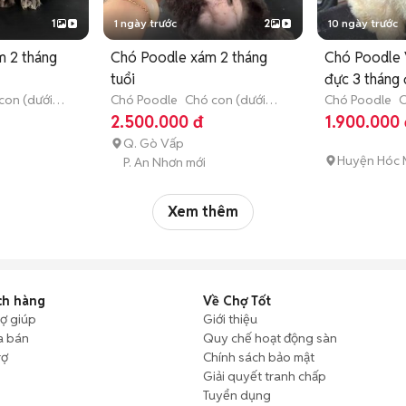
1
1 ngày trước
2
10 ngày trước
 2 tháng
Chó Poodle xám 2 tháng
Chó Poodle 
tuổi
đực 3 tháng 
con (dưới 3
Chó Poodle
Chó con (dưới 3
Chó Poodle
C
tháng tuổi)
tháng tuổi)
2.500.000 đ
1.900.000 
Q. Gò Vấp
Huyện Hóc
P. An Nhơn mới
Xem thêm
ch hàng
Về Chợ Tốt
rợ giúp
Giới thiệu
a bán
Quy chế hoạt động sàn
rợ
Chính sách bảo mật
Giải quyết tranh chấp
Tuyển dụng