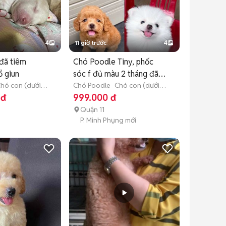
4
11 giờ trước
4
đã tiêm
Chó Poodle Tiny, phốc
ổ giun
sóc f đủ màu 2 tháng đã
hó con (dưới 3
tiêm
Chó Poodle
Chó con (dưới 3
tháng tuổi)
 đ
999.000 đ
Quận 11
P. Minh Phụng mới