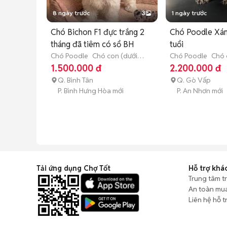
8 ngày trước
3
1 ngày trước
Chó Bichon F1 đực trắng 2
Chó Poodle Xám
tháng đã tiêm có sổ BH
tuổi
Chó Poodle
Chó con (dưới 3
Chó Poodle
Chó 
tháng tuổi)
tháng tuổi)
1.500.000 đ
2.200.000 đ
Q. Bình Tân
Q. Gò Vấp
P. Bình Hưng Hòa mới
P. An Nhơn mới
Tải ứng dụng Chợ Tốt
Hỗ trợ khá
Trung tâm t
An toàn mu
Liên hệ hỗ t