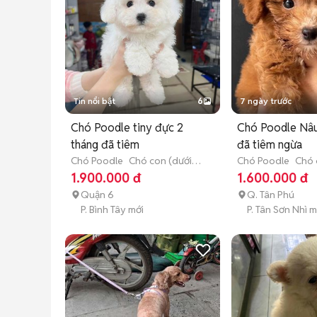
Tin nổi bật
6
7 ngày trước
Chó Poodle tiny đực 2
Chó Poodle Nâu
tháng đã tiêm
đã tiêm ngừa
Chó Poodle
Chó con (dưới 3
Chó Poodle
Chó 
tháng tuổi)
tháng tuổi)
1.900.000 đ
1.600.000 đ
Quận 6
Q. Tân Phú
P. Bình Tây mới
P. Tân Sơn Nhì m