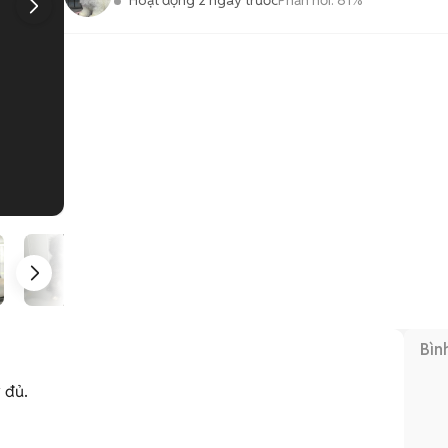
Hoạt động 2 ngày trước
Phản hồi:
81%
1
/
5
Bìn
đủ. 
