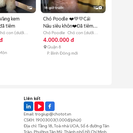
1
18 giờ trước
1
Vàng kem
Chó Poodle ❤️💚💛Cái
đã tiêm
Nâu siêu khôn❤️Đã tiêm
hó con (dưới 3
phòng
Chó Poodle
Chó con (dưới 3
tháng tuổi)
đ
4.000.000 đ
Quận 8
 Môn
P. Bình Đông mới
Liên kết
Email:
trogiup@chotot.vn
CSKH:
19003003
(1.000đ/phút)
Địa chỉ: Tầng 18, Toà nhà UOA, Số 6 đường Tân
Trào, Phường Tân Mỹ, Thành phố Hồ Chí Minh,