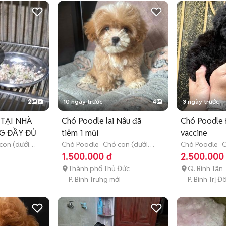
2
10 ngày trước
4
3 ngày trước
TẠI NHÀ
Chó Poodle lai Nâu đã
Chó Poodle 
G ĐẦY ĐỦ
tiêm 1 mũi
vaccine
con (dưới 3
Chó Poodle
Chó con (dưới 3
Chó Poodle
C
tháng tuổi)
tháng tuổi)
1.500.000 đ
2.500.000
Thành phố Thủ Đức
Q. Bình Tân
P. Bình Trưng mới
P. Bình Trị 