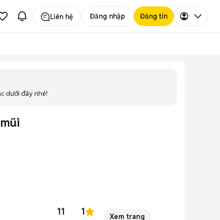
Đăng nhập
Đăng tin
Liên hệ
ác dưới đây nhé!
 mũi
11
1
Xem trang