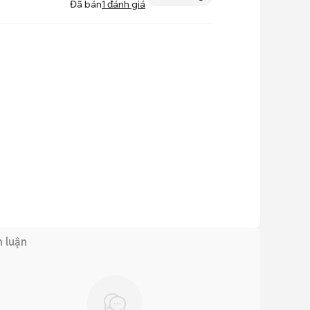
Đã bán
1
đánh giá
h luận