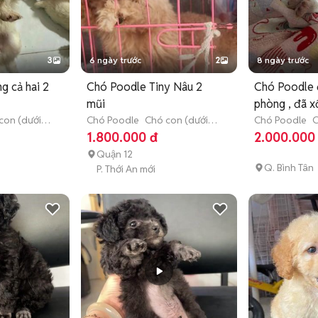
3
6 ngày trước
2
8 ngày trước
g cả hai 2
Chó Poodle Tiny Nâu 2
Chó Poodle 
mũi
phòng , đã x
con (dưới 3
Chó Poodle
Chó con (dưới 3
Chó Poodle
C
tháng tuổi)
tháng tuổi)
1.800.000 đ
2.000.000
n
Quận 12
Q. Bình Tân
P. Thới An mới