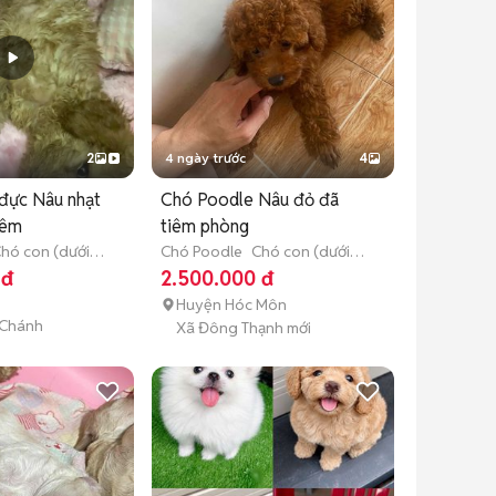
2
4 ngày trước
4
đực Nâu nhạt
Chó Poodle Nâu đỏ đã
iêm
tiêm phòng
hó con (dưới 3
Chó Poodle
Chó con (dưới 3
tháng tuổi)
 đ
2.500.000 đ
Huyện Hóc Môn
 Chánh
Xã Đông Thạnh mới