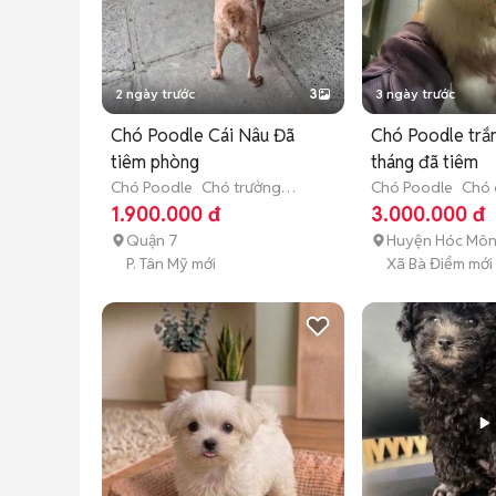
2 ngày trước
3
3 ngày trước
Chó Poodle Cái Nâu Đã
Chó Poodle trắn
tiêm phòng
tháng đã tiêm
Chó Poodle
Chó trưởng
Chó Poodle
Chó 
thành (hơn 1 tuổi)
tháng tuổi)
1.900.000 đ
3.000.000 đ
Quận 7
Huyện Hóc Mô
P. Tân Mỹ mới
Xã Bà Điểm mới