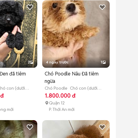
2
4 ngày trước
1
Đen đã tiêm
Chó Poodle Nâu Đã tiêm
ngừa
hó con (dưới 3
Chó Poodle
Chó con (dưới 3
tháng tuổi)
 đ
1.800.000 đ
Quận 12
Đông mới
P. Thới An mới