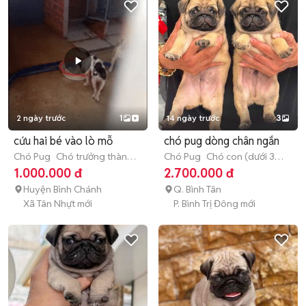
2 ngày trước
1
14 ngày trước
3
cứu hai bé vào lò mỗ
chó pug dòng chân ngắn
Chó Pug
Chó trưởng thành
Chó Pug
Chó con (dưới 3
(hơn 1 tuổi)
tháng tuổi)
1.000.000 đ
2.700.000 đ
Huyện Bình Chánh
Q. Bình Tân
Xã Tân Nhựt mới
P. Bình Trị Đông mới