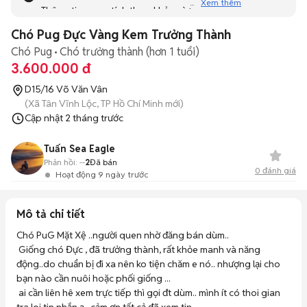
Xem thêm
Thông tin mang tính tham khảo và bạn không thể liên hệ
với người bán. Bạn hãy tham khảo thêm các tin đăng
Chó Pug Đực Vàng Kem Trưởng Thành
tương tự khác dưới đây nhé!
Chó Pug
Chó trưởng thành (hơn 1 tuổi)
3.600.000 đ
D15/16 Võ Văn Vân
(Xã Tân Vĩnh Lộc, TP Hồ Chí Minh mới)
Cập nhật
2 tháng trước
Tuấn Sea Eagle
Phản hồi:
--
2
Đã bán
0
đánh giá
Hoạt động 9 ngày trước
Mô tả chi tiết
Chó PuG Mặt Xệ ..người quen nhờ đăng bán dùm.. 

 Giống chó Đực , đã trưởng thành, rất khỏe manh và năng 
động..do chuẩn bị đi xa nên ko tiện chăm e nó.. nhượng lại cho 
bạn nào cần nuôi hoặc phối giống ...

 ai cần liên hê xem trực tiếp thì gọi đt dùm.. mình ít có thoi gian 