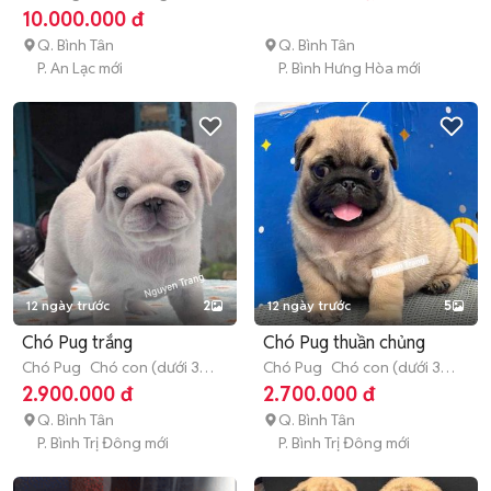
(hơn 1 tuổi)
10.000.000 đ
Q. Bình Tân
Q. Bình Tân
P. An Lạc mới
P. Bình Hưng Hòa mới
12 ngày trước
2
12 ngày trước
5
Chó Pug trắng
Chó Pug thuần chủng
Chó Pug
Chó con (dưới 3
Chó Pug
Chó con (dưới 3
tháng tuổi)
tháng tuổi)
2.900.000 đ
2.700.000 đ
Q. Bình Tân
Q. Bình Tân
P. Bình Trị Đông mới
P. Bình Trị Đông mới