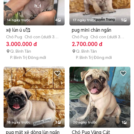
14 ngày trước
4
17 ngày trước
5
xệ lùn ú u🥰
pug mini chân ngắn
Chó Pug
Chó con (dưới 3
Chó Pug
Chó con (dưới 3
tháng tuổi)
tháng tuổi)
3.000.000 đ
2.700.000 đ
Q. Bình Tân
Q. Bình Tân
P. Bình Trị Đông mới
P. Bình Trị Đông mới
18 ngày trước
3
20 ngày trước
1
pug mặt xệ dòng lùn ngắn
Chó Pug Vàng Cát