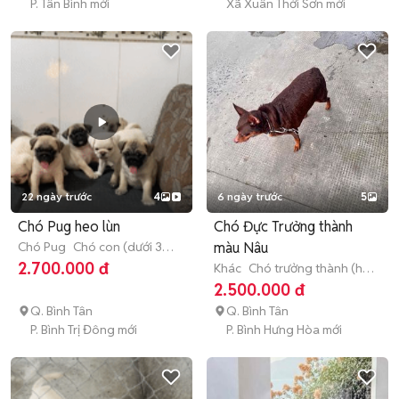
P. Tân Bình mới
Xã Xuân Thới Sơn mới
22 ngày trước
4
6 ngày trước
5
Chó Pug heo lùn
Chó Đực Trưởng thành
Chó Pug
Chó con (dưới 3
màu Nâu
tháng tuổi)
2.700.000 đ
Khác
Chó trưởng thành (hơn
1 tuổi)
2.500.000 đ
Q. Bình Tân
Q. Bình Tân
P. Bình Trị Đông mới
P. Bình Hưng Hòa mới