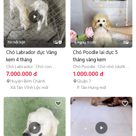
Tin nổi bật
1
6 ngày trước
2
Chó Labrador đực Vàng
Chó Poodle lai đực 5
kem 4 tháng
tháng vàng kem
Chó Labrador
Chó con
Chó Poodle
Chó nhỏ (dưới 1
(dưới 3 tháng tuổi)
năm tuổi)
7.000.000 đ
1.000.000 đ
Huyện Bình Chánh
Quận 7
Xã Tân Vĩnh Lộc mới
P. Tân Hưng mới