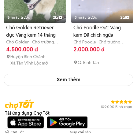
8 ngày trước
2
3 ngày trước
2
Chó Golden Retriever
Chó Poodle Đực Vàng
đực Vàng kem 14 tháng
kem Đã chích ngừa
Chó Golden
Chó trưởng
Chó Poodle
Chó trưởng
thành (hơn 1 tuổi)
thành (hơn 1 tuổi)
4.500.000 đ
2.000.000 đ
Huyện Bình Chánh
Q. Bình Tân
Xã Tân Vĩnh Lộc mới
Xem thêm
109.000 Bình chọn
Tải ứng dụng Chợ Tốt
Về Chợ Tốt
Quy chế sàn