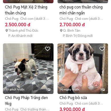
Chó Pug Mặt Xệ 2 tháng
chó pug con thuần chủng
thuần chủng
mini chân ngắn
Chó Pug
Chó con (dưới 3
Chó Pug
Chó con (dưới 3
tháng tuổi)
tháng tuổi)
2.500.000 đ
2.700.000 đ
Thành phố Thủ Đức
Q. Bình Tân
P. An Khánh mới
P. Bình Trị Đông mới
10 phút trước
1
10 ngày trước
3
Chó Pug Pháp Trắng đen
Chó Pug bò sữa
9kg
Chó Pug
Chó con (dưới 3
tháng tuổi)
3.900.000 đ
Chó Pug
Chó trưởng thành