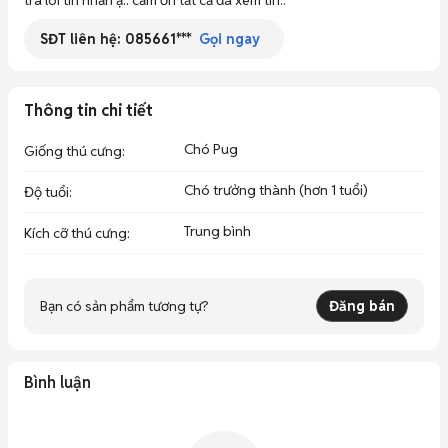
tra loi tin nhắn ạ.. cảm ơn tất cả đã xem tin.. 
SĐT liên hệ:
085661***
Gọi ngay
Thông tin chi tiết
Chó Pug
Giống thú cưng
:
Chó trưởng thành (hơn 1 tuổi)
Độ tuổi
:
Trung bình
Kích cỡ thú cưng
:
Bạn có sản phẩm tương tự?
Đăng bán
Bình luận