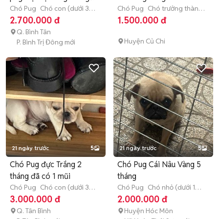
Chó Pug
Chó con (dưới 3
Chó Pug
Chó trưởng thành
tháng tuổi)
(hơn 1 tuổi)
2.700.000 đ
1.500.000 đ
Q. Bình Tân
Huyện Củ Chi
P. Bình Trị Đông mới
21 ngày trước
5
21 ngày trước
5
Chó Pug đực Trắng 2
Chó Pug Cái Nâu Vàng 5
tháng đã có 1 mũi
tháng
Chó Pug
Chó con (dưới 3
Chó Pug
Chó nhỏ (dưới 1
tháng tuổi)
năm tuổi)
3.000.000 đ
2.000.000 đ
Q. Tân Bình
Huyện Hóc Môn