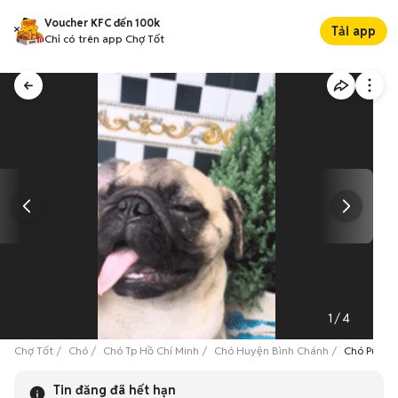
Voucher KFC đến 100k
Tải app
Chỉ có trên app Chợ Tốt
1
/
4
Chợ Tốt
Chó
Chó Tp Hồ Chí Minh
Chó Huyện Bình Chánh
Chó Pug Đ
Tin đăng đã hết hạn