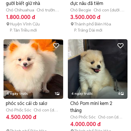
gưỡi biết giữ nhà
đực nâu đã tiêm
Chó Chihuahua
Chó trưởng
Chó Becgie
Chó con (dưới 3
thành (hơn 1 tuổi)
tháng tuổi)
1.800.000 đ
3.500.000 đ
Huyện Vĩnh Cửu
Thành phố Biên Hòa
P. Tân Triều mới
P. Trảng Dài mới
5 ngày trước
1
4 ngày trước
6
phóc sóc cái cb salơ
Chó Pom mini kem 2
Chó Phốc Sóc
Chó con (dưới
tháng
3 tháng tuổi)
4.500.000 đ
Chó Phốc Sóc
Chó con (dưới
3 tháng tuổi)
4.000.000 đ