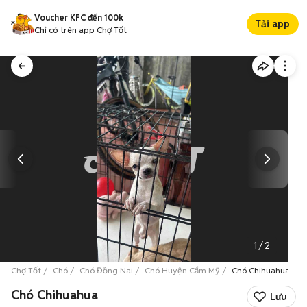
Voucher KFC đến 100k
Tải app
Chỉ có trên app Chợ Tốt
1
/
2
Chợ Tốt
Chó
Chó Đồng Nai
Chó Huyện Cẩm Mỹ
Chó Chihuahua
Chó Chihuahua
Lưu