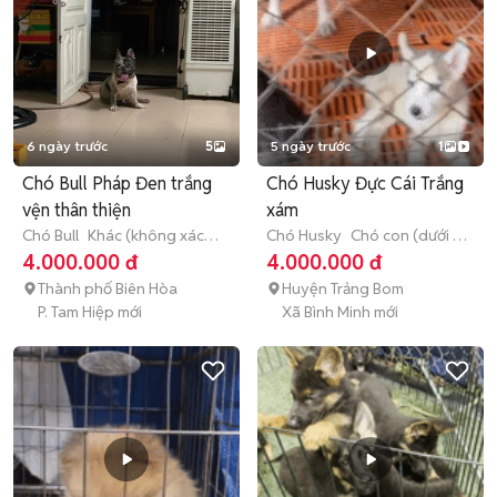
6 ngày trước
5
5 ngày trước
1
Chó Bull Pháp Đen trắng
Chó Husky Đực Cái Trắng
vện thân thiện
xám
Chó Bull
Khác (không xác
Chó Husky
Chó con (dưới 3
định được)
tháng tuổi)
4.000.000 đ
4.000.000 đ
Thành phố Biên Hòa
Huyện Trảng Bom
P. Tam Hiệp mới
Xã Bình Minh mới