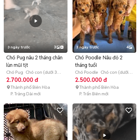
3 ngày trước
3
3 ngày trước
4
Chó Pug nâu 2 tháng chân
Chó Poodle Nâu đỏ 2
lùn mũi tịt
tháng tuổi
Chó Pug
Chó con (dưới 3
Chó Poodle
Chó con (dưới 3
tháng tuổi)
tháng tuổi)
2.700.000 đ
2.500.000 đ
Thành phố Biên Hòa
Thành phố Biên Hòa
P. Trảng Dài mới
P. Trấn Biên mới