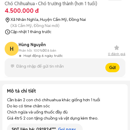
Chó Chihuahua
Chó trưởng thành (hơn 1 tuổi)
4.500.000 đ
Xã Nhân Nghĩa, Huyện Cẩm Mỹ, Đồng Nai
(Xã Cẩm Mỹ, Đồng Nai mới)
Cập nhật
1 tháng trước
Hùng Nguyễn
H
Phản hồi:
100%
0
Đã bán
0
đánh giá
Hoạt động 6 ngày trước
Gửi
Mô tả chi tiết
Cần bán 2 con chó chihuahua khác giống hơn 1 tuổi 

Do ko có time chăm sóc 

Chích ngừa và uống thuốc đầy đủ

Giá 4tr5 2 con tặng chuồng và vật dụng kèm theo.
SĐT liên hệ:
091924***
Gọi ngay