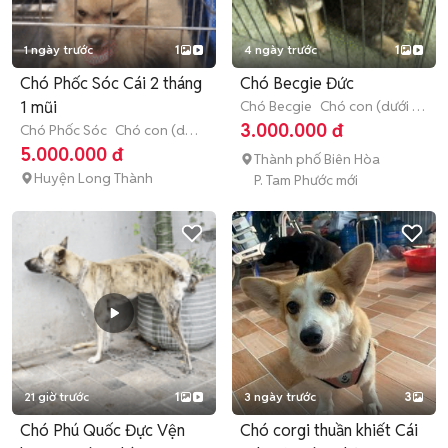
1 ngày trước
1
4 ngày trước
1
Chó Phốc Sóc Cái 2 tháng
Chó Becgie Đức
1 mũi
Chó Becgie
Chó con (dưới 3
tháng tuổi)
3.000.000 đ
Chó Phốc Sóc
Chó con (dưới
3 tháng tuổi)
5.000.000 đ
Thành phố Biên Hòa
Huyện Long Thành
P. Tam Phước mới
21 giờ trước
1
3 ngày trước
3
Chó Phú Quốc Đực Vện
Chó corgi thuần khiết Cái