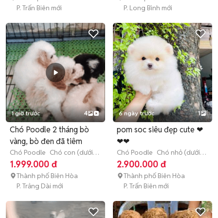
P. Trấn Biên mới
P. Long Bình mới
1 giờ trước
4
6 ngày trước
1
Chó Poodle 2 tháng bò
pom soc siêu đẹp cute ❤
vàng, bò đen đã tiêm
❤❤
Chó Poodle
Chó con (dưới 3
Chó Poodle
Chó nhỏ (dưới 1
tháng tuổi)
năm tuổi)
1.999.000 đ
2.900.000 đ
Thành phố Biên Hòa
Thành phố Biên Hòa
P. Trảng Dài mới
P. Trấn Biên mới