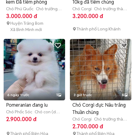
kem Đã tiêm phòng
10kg đã tiêm chủng
Chó Phú Quốc
Chó trưởng
Chó Corgi
Chó trưởng thành
thành (hơn 1 tuổi)
(hơn 1 tuổi)
3.000.000 đ
3.200.000 đ
Huyện Trảng Bom
Thành phố Long Khánh
Xã Bình Minh mới
6 ngày trước
1
3 giờ trước
6
Pomeranian đang iu
Chó Corgi đực Nâu trắng
Chó Phốc Sóc
Chó con (dưới
Thuần chủng
3 tháng tuổi)
2.900.000 đ
Chó Corgi
Chó trưởng thành
(hơn 1 tuổi)
2.700.000 đ
Thành phố Biên Hòa
Thành phố Biên Hòa