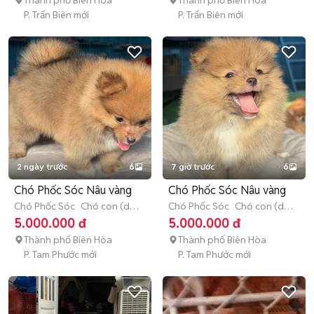
Thành phố Biên Hòa
Thành phố Biên Hòa
P. Trấn Biên mới
P. Trấn Biên mới
2 ngày trước
6
7 giờ trước
6
Chó Phốc Sóc Nâu vàng
Chó Phốc Sóc Nâu vàng
Chó Phốc Sóc
Chó con (dưới
Chó Phốc Sóc
Chó con (dưới
3 tháng tuổi)
3 tháng tuổi)
5.000.000 đ
5.000.000 đ
Thành phố Biên Hòa
Thành phố Biên Hòa
P. Tam Phước mới
P. Tam Phước mới