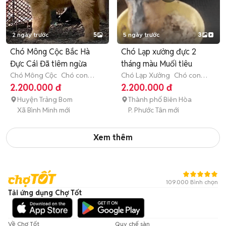
2 ngày trước
5
5 ngày trước
3
Chó Mông Cộc Bắc Hà
Chó Lạp xưởng đực 2
Đực Cái Đã tiêm ngừa
tháng màu Muối tiêu
Chó Mông Cộc
Chó con
Chó Lạp Xưởng
Chó con
(dưới 3 tháng tuổi)
(dưới 3 tháng tuổi)
2.200.000 đ
2.200.000 đ
Huyện Trảng Bom
Thành phố Biên Hòa
Xã Bình Minh mới
P. Phước Tân mới
Xem thêm
109.000 Bình chọn
Tải ứng dụng Chợ Tốt
Về Chợ Tốt
Quy chế sàn