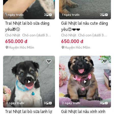
1 ngày trước
2
1 ngày trước
2
Trai Nhật lai bò sữa đáng
Gái Nhật lai nâu cute đáng
yêu🎁😚
yêu😍❤️❤️
Chó Nhật
Chó con (dưới 3
Chó Nhật
Chó con (dưới 3
tháng tuổi)
tháng tuổi)
650.000 đ
650.000 đ
Huyện Hóc Môn
Huyện Hóc Môn
3 ngày trước
3
2 ngày trước
4
Trai Nhật lai bò sữa lanh lợ
Gái Nhật lai nâu xinh xinh