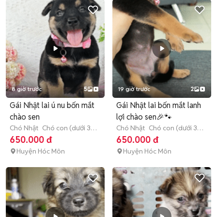
8 giờ trước
5
19 giờ trước
2
Gái Nhật lai ú nu bốn mắt
Gái Nhật lai bốn mắt lanh
chào sen
lợi chào sen🎉🐾
Chó Nhật
Chó con (dưới 3
Chó Nhật
Chó con (dưới 3
tháng tuổi)
tháng tuổi)
650.000 đ
650.000 đ
Huyện Hóc Môn
Huyện Hóc Môn