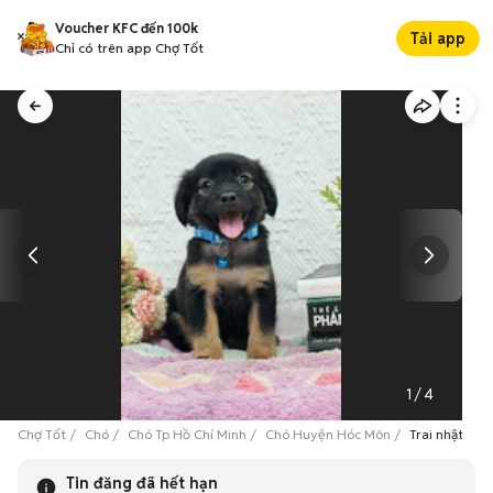
Voucher KFC đến 100k
Tải app
Chỉ có trên app Chợ Tốt
1
/
4
Chợ Tốt
Chó
Chó Tp Hồ Chí Minh
Chó Huyện Hóc Môn
Trai nhật lai
Tin đăng đã hết hạn