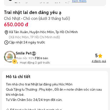
Xem thêm
Thông tin mang tính tham khảo và bạn không thể liên hệ
với người bán. Bạn hãy tham khảo thêm các tin đăng
Trai nhật lai đen đáng yêu ạ
tương tự khác dưới đây nhé!
Chó Nhật
Chó con (dưới 3 tháng tuổi)
650.000 đ
Xã Tân Xuân, Huyện Hóc Môn, Tp Hồ Chí Minh
(Xã Hóc Môn, TP Hồ Chí Minh mới)
Cập nhật
24 ngày trước
Smile Pet
5
Phản hồi:
92%
72
Đã bán
4
đánh giá
Hoạt động 2 giờ trước
Mô tả chi tiết
Tìm nhà cho trai Nhật lai đáng yêu Hóc Môn

Quà Tặng Iu Thương : Phụ kiện , Đồ ăn + note chăm sóc cún sau 
khi nhận bé. 

Tư Vấn Chăm Sóc 24/24 trọn đời cún.
