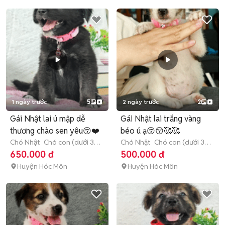
1 ngày trước
5
2 ngày trước
2
Gái Nhật lai ú mập dễ
Gái Nhật lai trắng vàng
thương chào sen yêu😚❤️
béo ú ạ😚😚🥰🥰
Chó Nhật
Chó con (dưới 3
Chó Nhật
Chó con (dưới 3
tháng tuổi)
tháng tuổi)
650.000 đ
500.000 đ
Huyện Hóc Môn
Huyện Hóc Môn