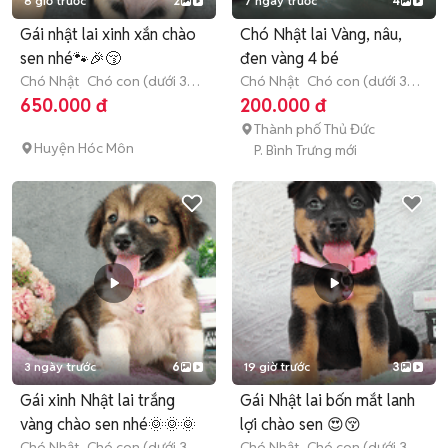
8 giờ trước
2
7 ngày trước
4
Gái nhật lai xinh xắn chào
Chó Nhật lai Vàng, nâu,
sen nhé🐾🎉😚
đen vàng 4 bé
Chó Nhật
Chó con (dưới 3
Chó Nhật
Chó con (dưới 3
tháng tuổi)
tháng tuổi)
650.000 đ
200.000 đ
Thành phố Thủ Đức
Huyện Hóc Môn
P. Bình Trưng mới
3 ngày trước
6
19 giờ trước
3
Gái xinh Nhật lai trắng
Gái Nhật lai bốn mắt lanh
vàng chào sen nhé🌞🌞🌞
lợi chào sen 😍😚
Chó Nhật
Chó con (dưới 3
Chó Nhật
Chó con (dưới 3