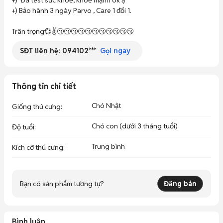
+)  Đã test sức khoẻ, khoẻ mạnh ok ạ

+) Bảo hành 3 ngày Parvo , Care 1 đổi 1.

Trân trọng💞✌️😗😗😗😗😗😗😗😗😗😗😗
SĐT liên hệ:
094102***
Gọi ngay
Thông tin chi tiết
Chó Nhật
Giống thú cưng
:
Chó con (dưới 3 tháng tuổi)
Độ tuổi
:
Trung bình
Kích cỡ thú cưng
:
Bạn có sản phẩm tương tự?
Đăng bán
Bình luận