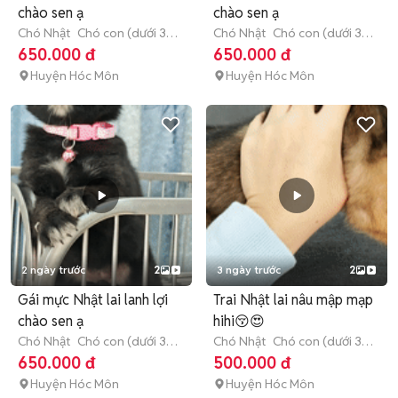
chào sen ạ
chào sen ạ
Chó Nhật
Chó con (dưới 3
Chó Nhật
Chó con (dưới 3
tháng tuổi)
tháng tuổi)
650.000 đ
650.000 đ
Huyện Hóc Môn
Huyện Hóc Môn
2 ngày trước
2
3 ngày trước
2
Gái mực Nhật lai lanh lợi
Trai Nhật lai nâu mập mạp
chào sen ạ
hihi😚😍
Chó Nhật
Chó con (dưới 3
Chó Nhật
Chó con (dưới 3
tháng tuổi)
tháng tuổi)
650.000 đ
500.000 đ
Huyện Hóc Môn
Huyện Hóc Môn