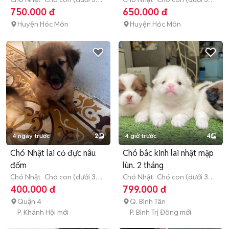
tháng tuổi)
tháng tuổi)
750.000 đ
650.000 đ
Huyện Hóc Môn
Huyện Hóc Môn
4 ngày trước
2
4 giờ trước
4
Chó Nhật lai cỏ đực nâu
Chó bắc kinh lai nhật mập
đốm
lùn. 2 tháng
Chó Nhật
Chó con (dưới 3
Chó Nhật
Chó con (dưới 3
tháng tuổi)
tháng tuổi)
400.000 đ
799.000 đ
Quận 4
Q. Bình Tân
P. Khánh Hội mới
P. Bình Trị Đông mới