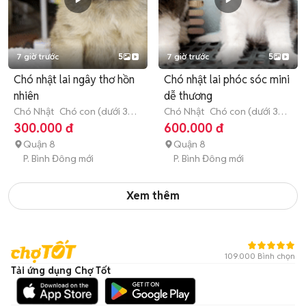
7 giờ trước
5
7 giờ trước
5
Chó nhật lai ngây thơ hồn
Chó nhật lai phóc sóc mini
nhiên
dễ thương
Chó Nhật
Chó con (dưới 3
Chó Nhật
Chó con (dưới 3
tháng tuổi)
tháng tuổi)
300.000 đ
600.000 đ
Quận 8
Quận 8
P. Bình Đông mới
P. Bình Đông mới
Xem thêm
109.000 Bình chọn
Tải ứng dụng Chợ Tốt