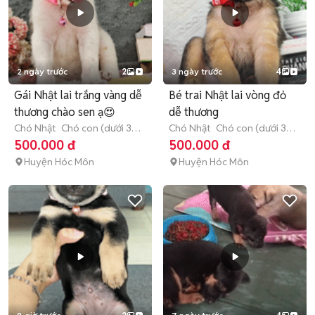
2 ngày trước
2
3 ngày trước
4
Gái Nhật lai trắng vàng dễ
Bé trai Nhật lai vòng đỏ
thương chào sen ạ😍
dễ thương
Chó Nhật
Chó con (dưới 3
Chó Nhật
Chó con (dưới 3
tháng tuổi)
tháng tuổi)
500.000 đ
500.000 đ
Huyện Hóc Môn
Huyện Hóc Môn