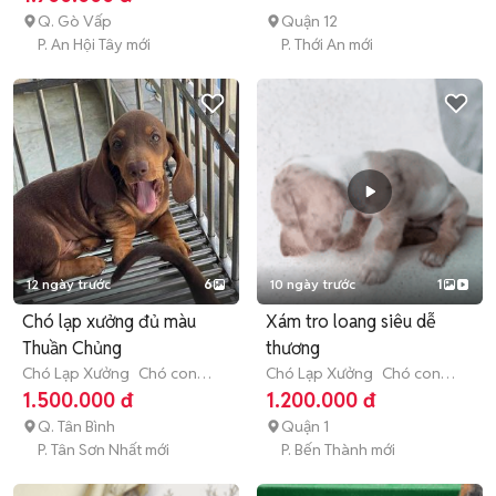
Q. Gò Vấp
Quận 12
P. An Hội Tây mới
P. Thới An mới
12 ngày trước
6
10 ngày trước
1
Chó lạp xưởng đủ màu
Xám tro loang siêu dễ
Thuần Chủng
thương
Chó Lạp Xưởng
Chó con
Chó Lạp Xưởng
Chó con
(dưới 3 tháng tuổi)
(dưới 3 tháng tuổi)
1.500.000 đ
1.200.000 đ
Q. Tân Bình
Quận 1
P. Tân Sơn Nhất mới
P. Bến Thành mới