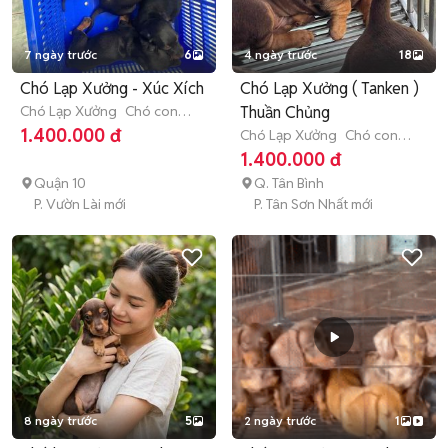
7 ngày trước
6
4 ngày trước
18
Chó Lạp Xưởng - Xúc Xích
Chó Lạp Xưởng ( Tanken )
Chó Lạp Xưởng
Chó con
Thuần Chủng
(dưới 3 tháng tuổi)
1.400.000 đ
Chó Lạp Xưởng
Chó con
(dưới 3 tháng tuổi)
1.400.000 đ
Quận 10
Q. Tân Bình
P. Vườn Lài mới
P. Tân Sơn Nhất mới
8 ngày trước
5
2 ngày trước
1