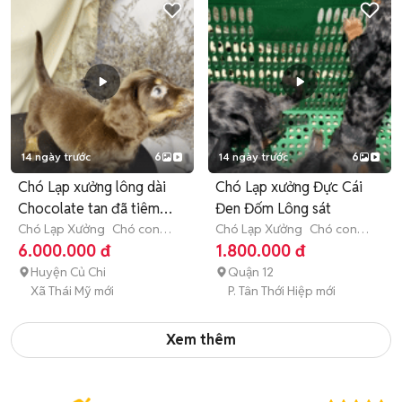
14 ngày trước
6
14 ngày trước
6
Chó Lạp xưởng lông dài
Chó Lạp xưởng Đực Cái
Chocolate tan đã tiêm
Đen Đốm Lông sát
ngừa
Chó Lạp Xưởng
Chó con
Chó Lạp Xưởng
Chó con
(dưới 3 tháng tuổi)
(dưới 3 tháng tuổi)
6.000.000 đ
1.800.000 đ
Huyện Củ Chi
Quận 12
Xã Thái Mỹ mới
P. Tân Thới Hiệp mới
Xem thêm