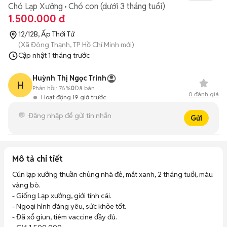
Chó Lạp Xưởng
Chó con (dưới 3 tháng tuổi)
1.500.000 đ
12/12B, Ấp Thới Tứ
(Xã Đông Thạnh, TP Hồ Chí Minh mới)
Cập nhật
1 tháng trước
Huỳnh Thị Ngọc Trinh
H
Phản hồi:
76%
0
Đã bán
0
đánh giá
Hoạt động 19 giờ trước
Gửi
Mô tả chi tiết
Cún lạp xưởng thuần chủng nhà đẻ, mắt xanh, 2 tháng tuổi, màu 
vàng bò.

- Giống Lạp xưởng, giới tính cái.

- Ngoại hình đáng yêu, sức khỏe tốt.

- Đã xổ giun, tiêm vaccine đầy đủ.
