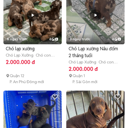
8 ngày trước
6
3 ngày trước
6
Chó lạp xưởng
Chó Lạp xưởng Nâu đốm
Chó Lạp Xưởng
Chó con
2 tháng tuổi
(dưới 3 tháng tuổi)
2.000.000 đ
Chó Lạp Xưởng
Chó con
(dưới 3 tháng tuổi)
2.000.000 đ
Quận 12
Quận 1
P. An Phú Đông mới
P. Sài Gòn mới