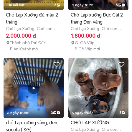
Tin nổi bật
6
9 ngày trước
5
Chó Lạp Xưởng đủ màu 2
Chó Lạp xưởng Đực Cái 2
tháng
tháng Đen vàng
Chó Lạp Xưởng
Chó con
Chó Lạp Xưởng
Chó con
(dưới 3 tháng tuổi)
(dưới 3 tháng tuổi)
2.000.000 đ
1.800.000 đ
Thành phố Thủ Đức
Q. Gò Vấp
P. An Khánh mới
P. Gò Vấp mới
6 ngày trước
3
5 ngày trước
5
chó Lạp xưởng vàng, đen,
CHÓ LẠP XƯỞNG
socola ( SG)
Chó Lạp Xưởng
Chó con