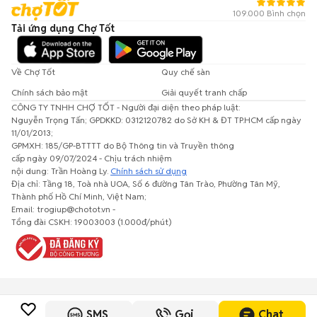
109.000 Bình chọn
Tải ứng dụng Chợ Tốt
Về Chợ Tốt
Quy chế sàn
Chính sách bảo mật
Giải quyết tranh chấp
CÔNG TY TNHH CHỢ TỐT - Người đại diện theo pháp luật:
Nguyễn Trọng Tấn; GPDKKD: 0312120782 do Sở KH & ĐT TP.HCM cấp ngày
11/01/2013;
GPMXH: 185/GP-BTTTT do Bộ Thông tin và Truyền thông
cấp ngày 09/07/2024 - Chịu trách nhiệm
nội dung: Trần Hoàng Ly.
Chính sách sử dụng
Địa chỉ: Tầng 18, Toà nhà UOA, Số 6 đường Tân Trào, Phường Tân Mỹ,
Thành phố Hồ Chí Minh, Việt Nam;
Email: trogiup@chotot.vn -
Tổng đài CSKH: 19003003 (1.000đ/phút)
SMS
Gọi
Chat