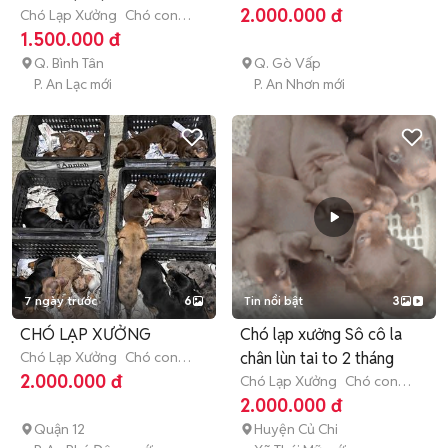
(dưới 3 tháng tuổi)
2.000.000 đ
Chó Lạp Xưởng
Chó con
(dưới 3 tháng tuổi)
1.500.000 đ
Q. Bình Tân
Q. Gò Vấp
P. An Lạc mới
P. An Nhơn mới
7 ngày trước
6
Tin nổi bật
3
CHÓ LẠP XƯỞNG
Chó lạp xưởng Sô cô la
Chó Lạp Xưởng
Chó con
chân lùn tai to 2 tháng
(dưới 3 tháng tuổi)
2.000.000 đ
Chó Lạp Xưởng
Chó con
(dưới 3 tháng tuổi)
2.000.000 đ
Quận 12
Huyện Củ Chi