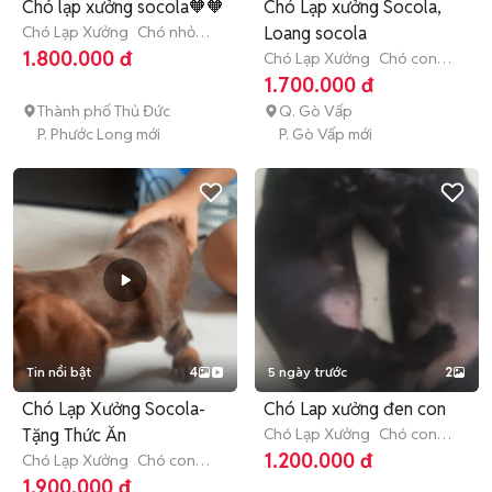
Chó lạp xưởng socola🧡🧡
Chó Lạp xưởng Socola,
Chó Lạp Xưởng
Chó nhỏ
Loang socola
(dưới 1 năm tuổi)
1.800.000 đ
Chó Lạp Xưởng
Chó con
(dưới 3 tháng tuổi)
1.700.000 đ
Thành phố Thủ Đức
Q. Gò Vấp
P. Phước Long mới
P. Gò Vấp mới
Tin nổi bật
4
5 ngày trước
2
Chó Lạp Xưởng Socola-
Chó Lap xưởng đen con
Tặng Thức Ăn
Chó Lạp Xưởng
Chó con
(dưới 3 tháng tuổi)
1.200.000 đ
Chó Lạp Xưởng
Chó con
(dưới 3 tháng tuổi)
1.900.000 đ