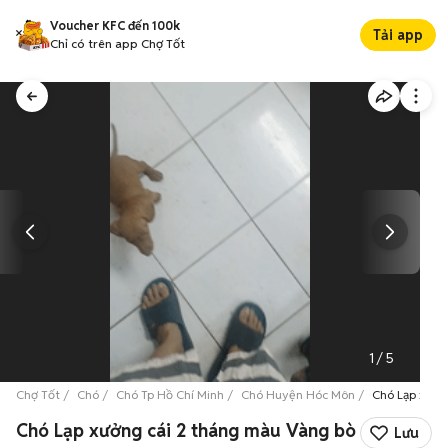
Voucher KFC đến 100k
Tải app
Chỉ có trên app Chợ Tốt
1
/
5
Chợ Tốt
Chó
Chó Tp Hồ Chí Minh
Chó Huyện Hóc Môn
Chó Lạp xưởn
Chó Lạp xưởng cái 2 tháng màu Vàng bò
Lưu