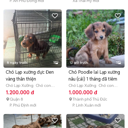
P. An Phú Đông mới
Xã Thái Mỹ mới
8 ngày trước
1
12 giờ trước
1
Chó Lạp xưởng đực Đen
Chó Poodle lai Lạp xưởng
vàng thân thiện
nâu (cái) 1 tháng đã tiêm
Chó Lạp Xưởng
Chó con
Chó Lạp Xưởng
Chó con
(dưới 3 tháng tuổi)
(dưới 3 tháng tuổi)
1.200.000 đ
1.000.000 đ
Quận 8
Thành phố Thủ Đức
P. Phú Định mới
P. Linh Xuân mới