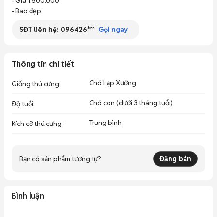
- Giá 1.500.000

- Bao đẹp
SĐT liên hệ:
096426***
Gọi ngay
Thông tin chi tiết
Chó Lạp Xưởng
Giống thú cưng
:
Chó con (dưới 3 tháng tuổi)
Độ tuổi
:
Trung bình
Kích cỡ thú cưng
:
Bạn có sản phẩm tương tự?
Đăng bán
Bình luận