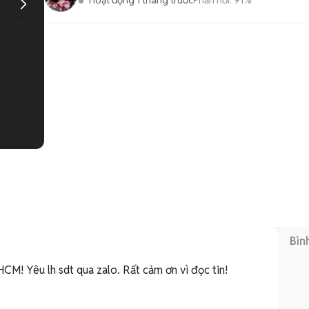
Hoạt động 1 tháng trước
Phản hồi:
91%
1
/
2
Bìn
 HCM! Yêu lh sdt qua zalo. Rất cảm ơn vì đọc tin!