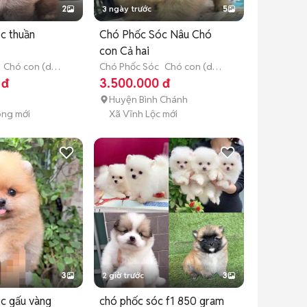
2
3 ngày trước
5
c thuần
Chó Phốc Sóc Nâu Chó
con Cả hai
Chó con (dưới
Chó Phốc Sóc
Chó con (dưới
3 tháng tuổi)
 đ
3.500.000 đ
Huyện Bình Chánh
Đông mới
Xã Vĩnh Lộc mới
3
2 giờ trước
3
c gấu vàng
chó phốc sóc f1 850 gram