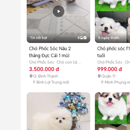
Tin nổi bật
6
5 ngày trước
Chó Phốc Sóc Nâu 2
Chó phốc sóc f1
tháng Đực Cái 1 mũi
tuổi
Chó Phốc Sóc
Chó con (dưới
Chó Phốc Sóc
Ch
3 tháng tuổi)
3 tháng tuổi)
3.500.000 đ
999.000 đ
Q. Bình Thạnh
Quận 11
P. Bình Lợi Trung mới
P. Minh Phụng m