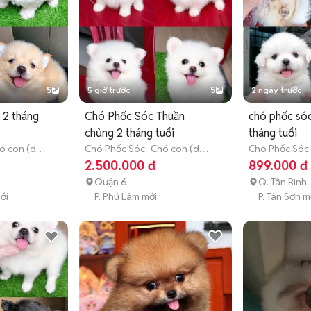
5
5 giờ trước
5
2 ngày trước
 2 tháng
Chó Phốc Sóc Thuần
chó phốc sóc
chủng 2 tháng tuổi
tháng tuổi
ó con (dưới
Chó Phốc Sóc
Chó con (dưới
Chó Phốc Sóc
3 tháng tuổi)
3 tháng tuổi)
2.500.000 đ
899.000 đ
Quận 6
Q. Tân Bình
ới
P. Phú Lâm mới
P. Tân Sơn m