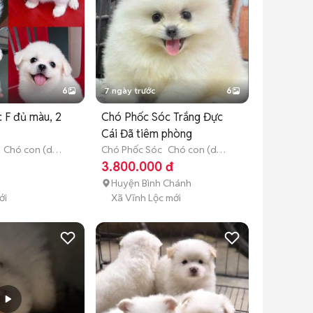
6
7 ngày trước
6
 F đủ màu, 2
Chó Phốc Sóc Trắng Đực
Cái Đã tiêm phòng
Chó con (dưới
Chó Phốc Sóc
Chó con (dưới
3 tháng tuổi)
3.800.000 đ
Huyện Bình Chánh
ới
Xã Vĩnh Lộc mới