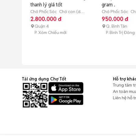
thanh lý giá tốt
gram .
Chó Phốc Sóc
Chó con (dưới
Chó Phốc Sóc
Ch
3 tháng tuổi)
3 tháng tuổi)
2.800.000 đ
950.000 đ
Quận 4
Q. Bình Tân
P. Xóm Chiếu mới
P. Bình Trị Đông
Tải ứng dụng Chợ Tốt
Hỗ trợ khá
Trung tâm t
An toàn mu
Liên hệ hỗ t