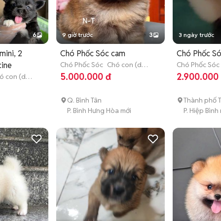
6
9 giờ trước
3
3 ngày trước
mini, 2
Chó Phốc Sóc cam
Chó Phốc Só
cine
Chó Phốc Sóc
Chó con (dưới
Chó Phốc Sóc
3 tháng tuổi)
3 tháng tuổi)
5.000.000 đ
2.900.000
ó con (dưới
Q. Bình Tân
Thành phố 
P. Bình Hưng Hòa mới
P. Hiệp Bình