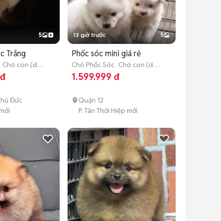
5
13 giờ trước
5
c Trắng
Phốc sóc mini giá rẻ
Chó con (dưới
Chó Phốc Sóc
Chó con (dưới
3 tháng tuổi)
 đ
1.599.999 đ
Thủ Đức
Quận 12
 mới
P. Tân Thới Hiệp mới