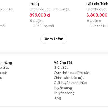
tháng
cái ( như hình
ó con (dưới
Chó Phốc Sóc
Chó con (dưới
Chó Phốc Sóc
3 tháng tuổi)
3 tháng tuổi)
899.000 đ
3.800.000
Quận 11
Quận 8
 mới
P. Phú Thọ mới
P. Chánh Hư
Xem thêm
ch hàng
Về Chợ Tốt
rợ giúp
Giới thiệu
a bán
Quy chế hoạt động sàn
rợ
Chính sách bảo mật
Giải quyết tranh chấp
Tuyển dụng
Truyền thông
Blog