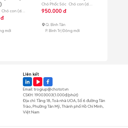
)
Chó Phốc Sóc
Chó con (dưới
3 tháng tuổi)
950.000 đ
Chó con (dưới
 đ
Q. Bình Tân
ng mới
P. Bình Trị Đông mới
Liên kết
Email:
trogiup@chotot.vn
CSKH:
19003003
(1.000đ/phút)
Địa chỉ: Tầng 18, Toà nhà UOA, Số 6 đường Tân
Trào, Phường Tân Mỹ, Thành phố Hồ Chí Minh,
Việt Nam