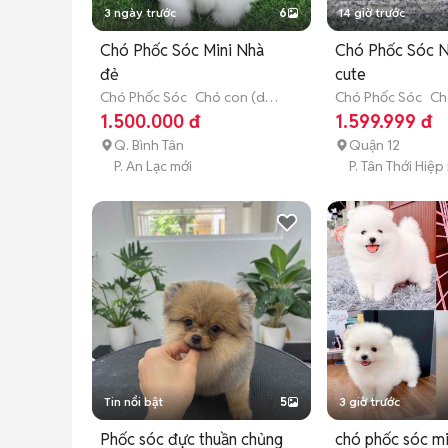
3 ngày trước
6
14 giờ trước
Chó Phốc Sóc Mini Nhà
Chó Phốc Sóc N
đẻ
cute
Chó Phốc Sóc
Chó con (dưới
Chó Phốc Sóc
Ch
3 tháng tuổi)
3 tháng tuổi)
1.500.000 đ
1.599.999 đ
Q. Bình Tân
Quận 12
P. An Lạc mới
P. Tân Thới Hiệp
Tin nổi bật
5
3 giờ trước
Phốc sóc đực thuần chủng
chó phốc sóc mi