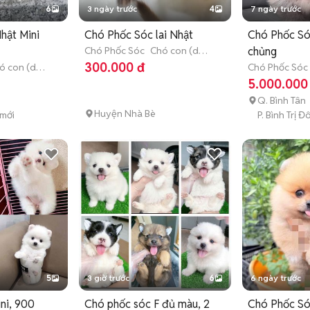
6
3 ngày trước
4
7 ngày trước
hật Mini
Chó Phốc Sóc lai Nhật
Chó Phốc Só
Chó Phốc Sóc
Chó con (dưới
chủng
3 tháng tuổi)
300.000 đ
ó con (dưới
Chó Phốc Sóc
3 tháng tuổi)
5.000.000
Q. Bình Tân
Huyện Nhà Bè
 mới
P. Bình Trị 
5
3 giờ trước
6
6 ngày trước
ni, 900
Chó phốc sóc F đủ màu, 2
Chó Phốc Só