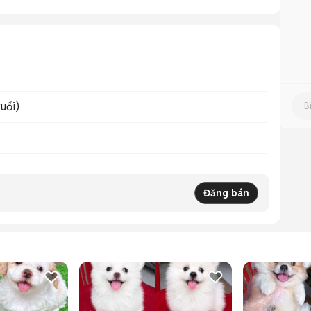
uổi)
Đăng bán