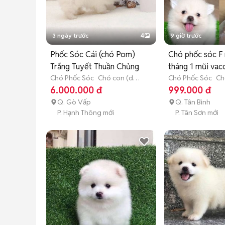
3 ngày trước
4
9 giờ trước
Phốc Sóc Cái (chó Pom)
Chó phốc sóc F 
Trắng Tuyết Thuần Chủng
tháng 1 mũi vac
Chó Phốc Sóc
Chó con (dưới
Chó Phốc Sóc
Ch
3 tháng tuổi)
3 tháng tuổi)
6.000.000 đ
999.000 đ
Q. Gò Vấp
Q. Tân Bình
P. Hạnh Thông mới
P. Tân Sơn mới