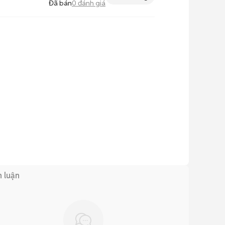
Đã bán
0
đánh giá
h luận