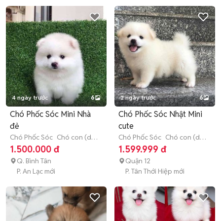
4 ngày trước
6
2 ngày trước
6
Chó Phốc Sóc Mini Nhà
Chó Phốc Sóc Nhật Mini
đẻ
cute
Chó Phốc Sóc
Chó con (dưới
Chó Phốc Sóc
Chó con (dưới
3 tháng tuổi)
3 tháng tuổi)
1.500.000 đ
1.599.999 đ
Q. Bình Tân
Quận 12
P. An Lạc mới
P. Tân Thới Hiệp mới