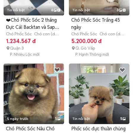
Tin nổi bật
6
Tin nổi bật
3
❤️Chó Phốc Sóc 2 tháng
Chó Phốc Sóc Trắng 45
Đực Cái Backtan và Sapo
ngày
❤️
Chó Phốc Sóc
Chó con (dưới
Chó Phốc Sóc
Chó con (dưới
3 tháng tuổi)
3 tháng tuổi)
1.234.567 đ
5.200.000 đ
Quận 3
Q. Gò Vấp
P. Nhiêu Lộc mới
P. Hạnh Thông mới
5 ngày trước
5
Tin nổi bật
5
Chó Phốc Sóc Nâu Chó
Phốc sóc đực thuần chủng