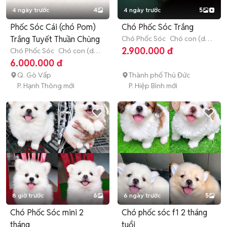
4 ngày trước
4
4 ngày trước
5
Phốc Sóc Cái (chó Pom)
Chó Phốc Sóc Trắng
Trắng Tuyết Thuần Chủng
Chó Phốc Sóc
Chó con (dưới
3 tháng tuổi)
2.900.000 đ
Chó Phốc Sóc
Chó con (dưới
3 tháng tuổi)
6.000.000 đ
Q. Gò Vấp
Thành phố Thủ Đức
P. Hạnh Thông mới
P. Hiệp Bình mới
8 giờ trước
6
6 ngày trước
5
Chó Phốc Sóc mini 2
Chó phốc sóc f1 2 tháng
tháng
tuổi