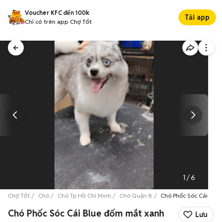
Voucher KFC đến 100k
Tải app
Chỉ có trên app Chợ Tốt
1
/
6
Chợ Tốt
Chó
Chó Tp Hồ Chí Minh
Chó Quận 8
Chó Phốc Sóc Cái Blu
Chó Phốc Sóc Cái Blue đốm mắt xanh
Lưu