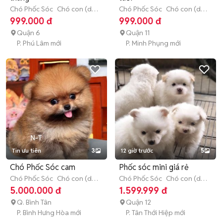
Chó Phốc Sóc
Chó con (dưới
Chó Phốc Sóc
Chó con (dưới
3 tháng tuổi)
3 tháng tuổi)
999.000 đ
999.000 đ
Quận 6
Quận 11
P. Phú Lâm mới
P. Minh Phụng mới
Tin ưu tiên
3
12 giờ trước
5
Chó Phốc Sóc cam
Phốc sóc mini giá rẻ
Chó Phốc Sóc
Chó con (dưới
Chó Phốc Sóc
Chó con (dưới
3 tháng tuổi)
3 tháng tuổi)
5.000.000 đ
1.599.999 đ
Q. Bình Tân
Quận 12
P. Bình Hưng Hòa mới
P. Tân Thới Hiệp mới