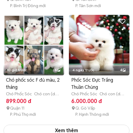
P. Bình Trị Đông mới
P. Tân Sơn mới
10 giờ trước
6
4 ngày trước
4
Chó phốc sóc F đủ màu, 2
Phốc Sóc Đực Trắng
tháng
Thuần Chủng
Chó Phốc Sóc
Chó con (dưới
Chó Phốc Sóc
Chó con (dưới
3 tháng tuổi)
3 tháng tuổi)
899.000 đ
6.000.000 đ
Quận 11
Q. Gò Vấp
P. Phú Thọ mới
P. Hạnh Thông mới
Xem thêm