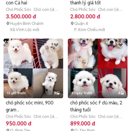
con Cả hai
thanh lý giá tốt
Chó Phốc Sóc
Chó con (dưới
Chó Phốc Sóc
Chó con (dưới
3 tháng tuổi)
3 tháng tuổi)
3.500.000 đ
2.800.000 đ
Huyện Bình Chánh
Quận 4
Xã Vĩnh Lộc mới
P. Xóm Chiếu mới
12 giờ trước
5
3 ngày trước
6
chó phốc sóc mini, 900
chó phốc sóc F đủ màu, 2
gram .
tháng tuổi
Chó Phốc Sóc
Chó con (dưới
Chó Phốc Sóc
Chó con (dưới
3 tháng tuổi)
3 tháng tuổi)
950.000 đ
899.000 đ
Q. Bình Tân
Q. Tân Bình