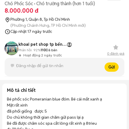
Chó Phốc Sóc
Chó trưởng thành (hơn 1 tuổi)
8.000.000 đ
Phường 1, Quận 8, Tp Hồ Chí Minh
(Phường Chánh Hưng, TP Hồ Chí Minh mới)
Cập nhật
17 ngày trước
khoai pet shop tp bến tre
Phản hồi:
92%
110
Đã bán
0
đánh giá
Hoạt động 2 ngày trước
Gửi
Mô tả chi tiết
Bé phốc sóc Pomeranian blue đóm. Bé cái mắt xanh ạ 

Mặt rất xinh 

đã phối giống   được 5

Do chủ không thời gian chăm gửi pass lại ạ 

Bé đã được chăm sóc spa cắt lông rất xinh ạ 8trieu
