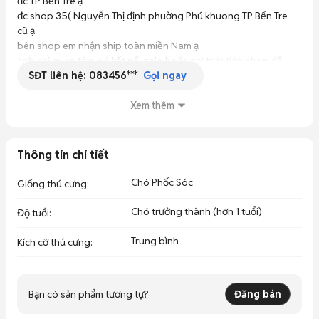
đc TP Bến Tre ạ 

đc shop 35( Nguyễn Thị định phuờng Phú khuong TP Bến Tre 
cũ ạ 

bên shop em nhận ship toàn miền Nam ạ 

anb chị quan tâm bé kết nối zalo hoặc gọi trực tiêp shop để 
SĐT liên hệ:
083456***
được tư vấn ạ 
Gọi ngay
Xem thêm
Thông tin chi tiết
Chó Phốc Sóc
Giống thú cưng
:
Chó trưởng thành (hơn 1 tuổi)
Độ tuổi
:
Trung bình
Kích cỡ thú cưng
:
Bạn có sản phẩm tương tự?
Đăng bán