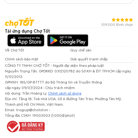
109.000 Bình chọn
Tải ứng dụng Chợ Tốt
Về Chợ Tốt
Quy chế sàn
Chính sách bảo mật
Giải quyết tranh chấp
CÔNG TY TNHH CHỢ TỐT - Người đại diện theo pháp luật:
Nguyễn Trọng Tấn; GPDKKD: 0312120782 do Sở KH & ĐT TP.HCM cấp ngày
11/01/2013;
GPMXH: 185/GP-BTTTT do Bộ Thông tin và Truyền thông
cấp ngày 09/07/2024 - Chịu trách nhiệm
nội dung: Trần Hoàng Ly.
Chính sách sử dụng
Địa chỉ: Tầng 18, Toà nhà UOA, Số 6 đường Tân Trào, Phường Tân Mỹ,
Thành phố Hồ Chí Minh, Việt Nam;
Email: trogiup@chotot.vn -
Tổng đài CSKH: 19003003 (1.000đ/phút)