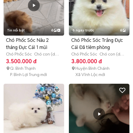
Tin nổi bật
6
8 ngày trước
6
Chó Phốc Sóc Nâu 2
Chó Phốc Sóc Trắng Đực
tháng Đực Cái 1 mũi
Cái Đã tiêm phòng
Chó Phốc Sóc
Chó con (dưới
Chó Phốc Sóc
Chó con (dưới
3 tháng tuổi)
3 tháng tuổi)
3.500.000 đ
3.800.000 đ
Q. Bình Thạnh
Huyện Bình Chánh
P. Bình Lợi Trung mới
Xã Vĩnh Lộc mới