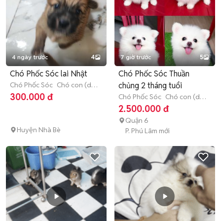
4 ngày trước
4
7 giờ trước
5
Chó Phốc Sóc lai Nhật
Chó Phốc Sóc Thuần
Chó Phốc Sóc
Chó con (dưới
chủng 2 tháng tuổi
3 tháng tuổi)
300.000 đ
Chó Phốc Sóc
Chó con (dưới
3 tháng tuổi)
2.500.000 đ
Quận 6
Huyện Nhà Bè
P. Phú Lâm mới