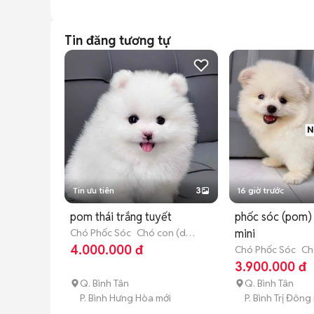
Tin đăng tương tự
Tin ưu tiên
3
16 giờ trước
pom thái trắng tuyết
phốc sóc (pom) 
Chó Phốc Sóc
Chó con (dưới
mini
3 tháng tuổi)
4.000.000 đ
Chó Phốc Sóc
Ch
3 tháng tuổi)
3.900.000 đ
Q. Bình Tân
Q. Bình Tân
P. Bình Hưng Hòa mới
P. Bình Trị Đông