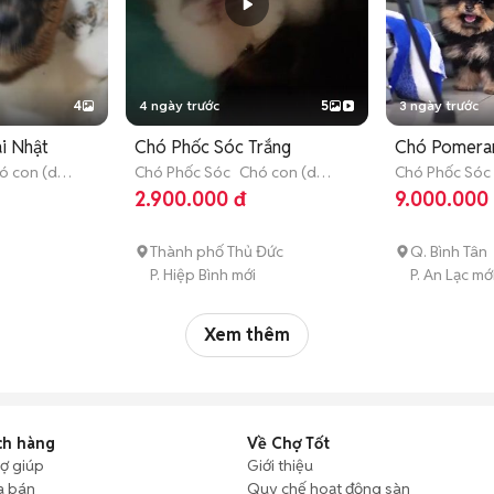
4
4 ngày trước
5
3 ngày trước
i Nhật
Chó Phốc Sóc Trắng
Chó Pomeran
ó con (dưới
Chó Phốc Sóc
Chó con (dưới
Chó Phốc Sóc
3 tháng tuổi)
3 tháng tuổi)
2.900.000 đ
9.000.000
Thành phố Thủ Đức
Q. Bình Tân
P. Hiệp Bình mới
P. An Lạc mớ
Xem thêm
ch hàng
Về Chợ Tốt
rợ giúp
Giới thiệu
a bán
Quy chế hoạt động sàn