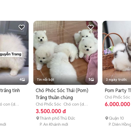
4
Tin nổi bật
5
2 ngày trước
trắng tinh
Chó Phóc Sóc Thái (Pom)
Pom Party T
Trắng thuần chủng
Chó Phốc Sóc
3 tháng tuổi)
6.000.000
ó con (dưới
Chó Phốc Sóc
Chó con (dưới
3 tháng tuổi)
3.500.000 đ
Thành phố Thủ Đức
Quận 10
 mới
P. An Khánh mới
P. Diên Hồn