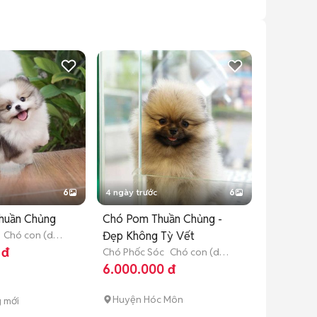
6
4 ngày trước
6
huần Chủng
Chó Pom Thuần Chủng -
Chó con (dưới
Đẹp Không Tỳ Vết
 đ
Chó Phốc Sóc
Chó con (dưới
3 tháng tuổi)
6.000.000 đ
Huyện Hóc Môn
g mới