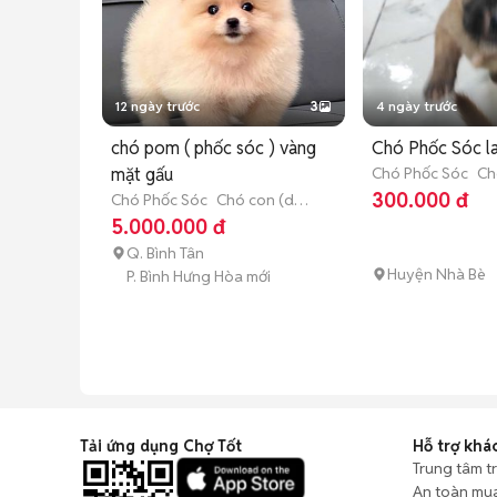
12 ngày trước
3
4 ngày trước
chó pom ( phốc sóc ) vàng
Chó Phốc Sóc la
mặt gấu
Chó Phốc Sóc
Ch
3 tháng tuổi)
300.000 đ
Chó Phốc Sóc
Chó con (dưới
3 tháng tuổi)
5.000.000 đ
Q. Bình Tân
Huyện Nhà Bè
P. Bình Hưng Hòa mới
Tải ứng dụng Chợ Tốt
Hỗ trợ khá
Trung tâm t
An toàn mu