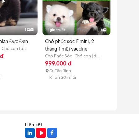
1
11 giờ trước
6
ian Đực Đen
Chó phốc sóc F mini, 2
Chó con (dưới
tháng 1 mũi vaccine
 đ
Chó Phốc Sóc
Chó con (dưới
3 tháng tuổi)
999.000 đ
Q. Tân Bình
i
P. Tân Sơn mới
Liên kết