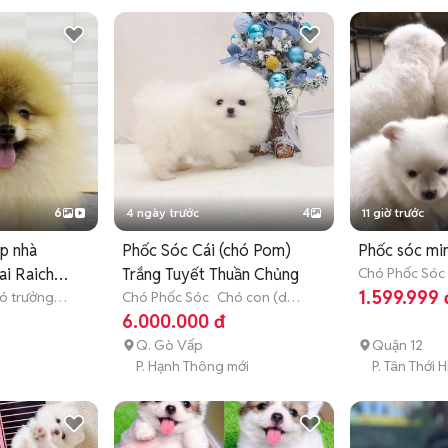
6
4 ngày trước
4
11 giờ trước
p nhà
Phốc Sóc Cái (chó Pom)
Phốc sóc min
ai Raichu
Trắng Tuyết Thuần Chủng
Chó Phốc Sóc
3 tháng tuổi)
1.599.999 
ó trưởng
Chó Phốc Sóc
Chó con (dưới
3 tháng tuổi)
6.000.000 đ
Q. Gò Vấp
Quận 12
P. Hạnh Thông mới
P. Tân Thới 