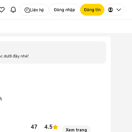
Đăng nhập
Đăng tin
Liên hệ
ác dưới đây nhé!
h
47
4.5
Xem trang