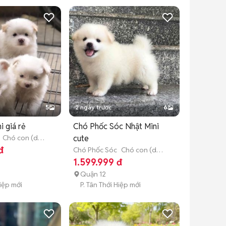
5
2 ngày trước
6
i giá rẻ
Chó Phốc Sóc Nhật Mini
Chó con (dưới
cute
đ
Chó Phốc Sóc
Chó con (dưới
3 tháng tuổi)
1.599.999 đ
Quận 12
Hiệp mới
P. Tân Thới Hiệp mới