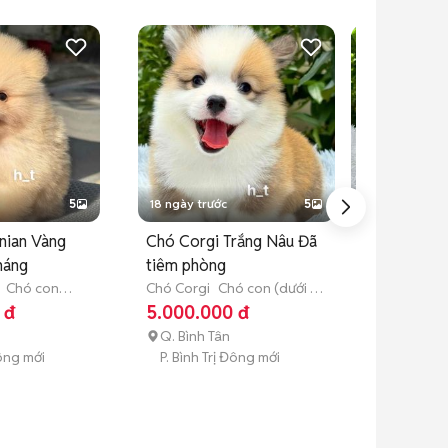
5
18 ngày trước
5
18 ngày trước
nian Vàng
Chó Corgi Trắng Nâu Đã
Chó Chihuah
háng
tiêm phòng
Choco-tan
Chó con
Chó Corgi
Chó con (dưới 3
Chó Chihuah
tuổi)
tháng tuổi)
(dưới 3 tháng 
 đ
5.000.000 đ
4.500.000
Q. Bình Tân
Q. Bình Tân
Đông mới
P. Bình Trị Đông mới
P. Bình Trị 