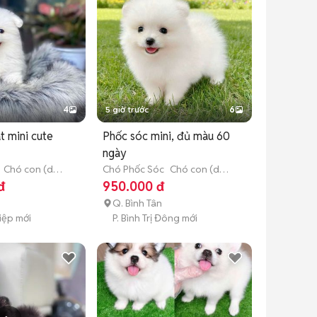
4
5 giờ trước
6
t mini cute
Phốc sóc mini, đủ màu 60
ngày
Chó con (dưới
Chó Phốc Sóc
Chó con (dưới
3 tháng tuổi)
đ
950.000 đ
Q. Bình Tân
Hiệp mới
P. Bình Trị Đông mới