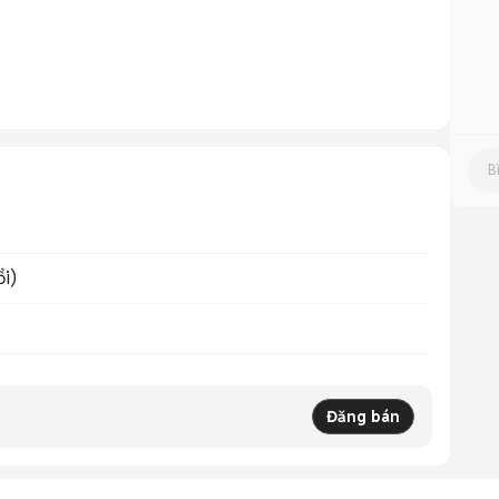
ổi)
Đăng bán