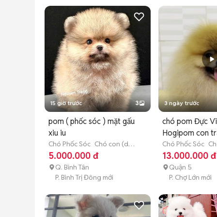
15 giờ trước
3
3 ngày trước
pom ( phốc sóc ) mặt gấu
chó pom Đực Vi
xiu iu
Hogipom con tr
Chó Phốc Sóc
Chó con (dưới
tphcm
Chó Phốc Sóc
Ch
3 tháng tuổi)
thành (hơn 1 tuổi)
5.000.000 đ
13.000.000 đ
Q. Bình Tân
Quận 5
P. Bình Trị Đông mới
P. Chợ Lớn mới