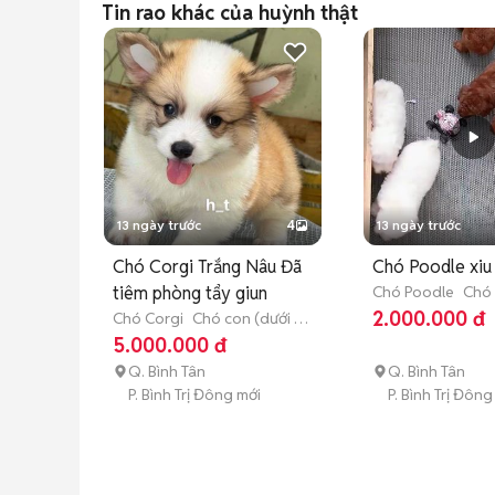
Tin rao khác của huỳnh thật
13 ngày trước
4
13 ngày trước
Chó Corgi Trắng Nâu Đã
Chó Poodle xiu 
tiêm phòng tẩy giun
Chó Poodle
Chó 
3 tháng tuổi)
2.000.000 đ
Chó Corgi
Chó con (dưới 3
tháng tuổi)
5.000.000 đ
Q. Bình Tân
Q. Bình Tân
P. Bình Trị Đông mới
P. Bình Trị Đông