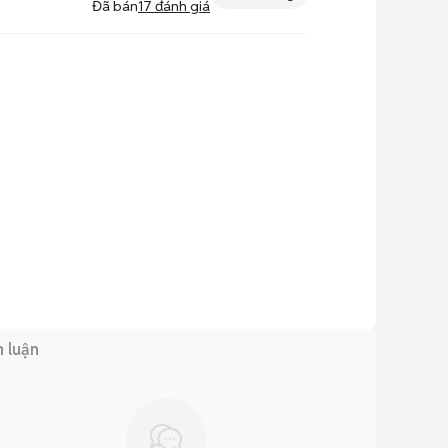
Đã bán
17
đánh giá
h luận