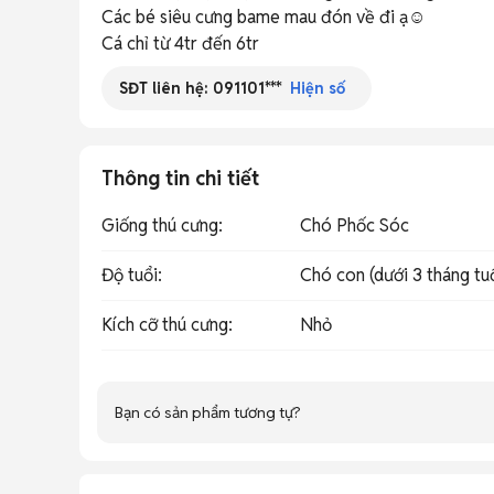
Các bé siêu cưng bame mau đón về đi ạ☺️

Cá chỉ từ 4tr đến 6tr
SĐT liên hệ:
091101***
Hiện số
Thông tin chi tiết
Giống thú cưng
:
Chó Phốc Sóc
Độ tuổi
:
Chó con (dưới 3 tháng tu
Kích cỡ thú cưng
:
Nhỏ
Bạn có sản phẩm tương tự?