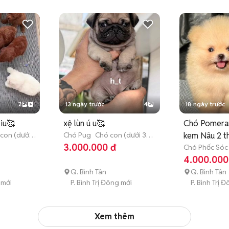
2
13 ngày trước
4
18 ngày trước
iu🥰
xệ lùn ú u🥰
Chó Pomera
con (dưới
Chó Pug
Chó con (dưới 3
kem Nâu 2 t
tháng tuổi)
3.000.000 đ
Chó Phốc Sóc
(dưới 3 tháng 
4.000.000
Q. Bình Tân
Q. Bình Tân
 mới
P. Bình Trị Đông mới
P. Bình Trị 
Xem thêm