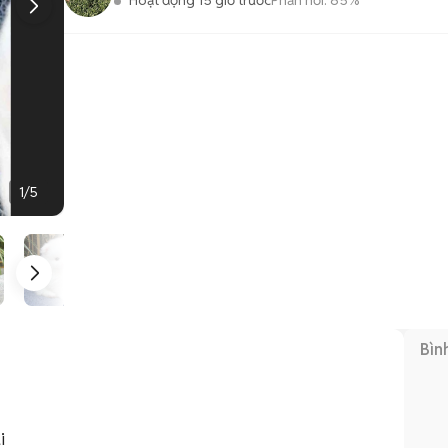
Hoạt động 15 giờ trước
Phản hồi:
85%
1
/
5
Bìn
 
