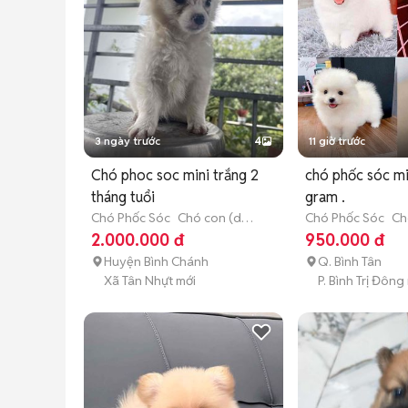
3 ngày trước
4
11 giờ trước
Chó phoc soc mini trắng 2
chó phốc sóc mi
tháng tuổi
gram .
Chó Phốc Sóc
Chó con (dưới
Chó Phốc Sóc
Ch
3 tháng tuổi)
3 tháng tuổi)
2.000.000 đ
950.000 đ
Huyện Bình Chánh
Q. Bình Tân
Xã Tân Nhựt mới
P. Bình Trị Đông