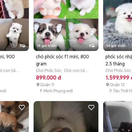
5
19 giờ trước
6
14 giờ trước
ni, 900
chó phốc sóc f1 mini, 800
phốc sóc nhậ
gram
2.5 tháng
ó con (dưới
Chó Phốc Sóc
Chó con (dưới
Chó Phốc Sóc
3 tháng tuổi)
3 tháng tuổi)
899.000 đ
1.599.999 
Quận 11
Quận 12
 mới
P. Minh Phụng mới
P. Tân Thới 