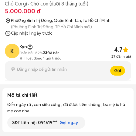
Chó Corgi
Chó con (dưới 3 tháng tuổi)
5.000.000 đ
Phường Bình Trị Đông, Quận Bình Tân, Tp Hồ Chí Minh
(Phường Bình Trị Đông, TP Hồ Chí Minh mới)
Cập nhật
1 ngày trước
Kyn
4.7
K
Phản hồi:
82%
23
Đã bán
27
đánh giá
Hoạt động 1 giờ trước
Gửi
Mô tả chi tiết
Đến ngày rã , con siêu cưng , đã được tiêm chủng , ba mẹ iu hú 
mẹ con nha
SĐT liên hệ:
091519***
Gọi ngay