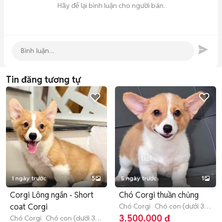
Hãy để lại bình luận cho người bán.
Tin đăng tương tự
1 ngày trước
5
5 ngày trước
1
Corgi Lông ngắn - Short
Chó Corgi thuần chủng
coat Corgi
Chó Corgi
Chó con (dưới 3
tháng tuổi)
3.500.000 đ
Chó Corgi
Chó con (dưới 3