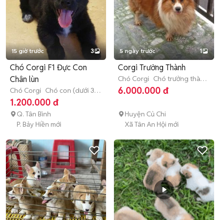
15 giờ trước
3
5 ngày trước
1
Chó Corgi F1 Đực Con
Corgi Trưởng Thành
Chân lùn
Chó Corgi
Chó trưởng thành
(hơn 1 tuổi)
6.000.000 đ
Chó Corgi
Chó con (dưới 3
tháng tuổi)
1.200.000 đ
Q. Tân Bình
Huyện Củ Chi
P. Bảy Hiền mới
Xã Tân An Hội mới