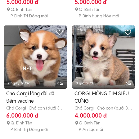
tháng tuổi)
tháng tuổi)
5.000.000 đ
5.000.000 đ
Q. Bình Tân
Q. Bình Tân
P. Bình Trị Đông mới
P. Bình Hưng Hòa mới
2 ngày trước
3
3 giờ trước
6
Chó Corgi lông dài đã
CORGI MÔNG TIM SIÊU
tiêm vaccine
CƯNG
Chó Corgi
Chó con (dưới 3
Chó Corgi
Chó con (dưới 3
tháng tuổi)
tháng tuổi)
6.000.000 đ
4.000.000 đ
Q. Bình Tân
Q. Bình Tân
P. Bình Trị Đông mới
P. An Lạc mới