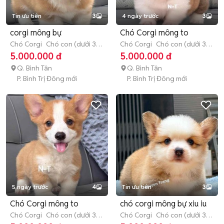
Tin ưu tiên
3
4 ngày trước
3
corgi mông bự
Chó Corgi mông to
Chó Corgi
Chó con (dưới 3
Chó Corgi
Chó con (dưới 3
tháng tuổi)
tháng tuổi)
5.000.000 đ
5.000.000 đ
Q. Bình Tân
Q. Bình Tân
P. Bình Trị Đông mới
P. Bình Trị Đông mới
5 ngày trước
4
Tin ưu tiên
3
Chó Corgi mông to
chó corgi mông bự xiu iu
Chó Corgi
Chó con (dưới 3
Chó Corgi
Chó con (dưới 3