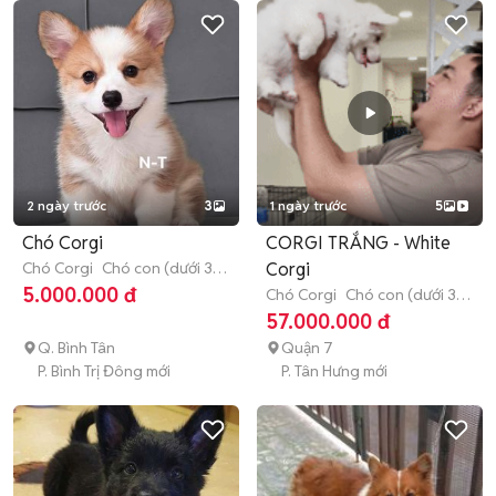
2 ngày trước
3
1 ngày trước
5
Chó Corgi
CORGI TRẮNG - White
Chó Corgi
Chó con (dưới 3
Corgi
tháng tuổi)
5.000.000 đ
Chó Corgi
Chó con (dưới 3
tháng tuổi)
57.000.000 đ
Q. Bình Tân
Quận 7
P. Bình Trị Đông mới
P. Tân Hưng mới