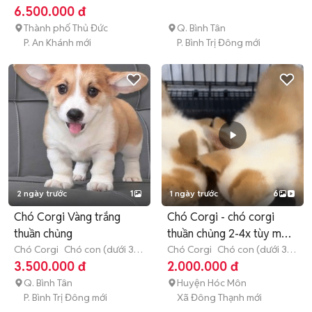
tháng tuổi)
6.500.000 đ
Thành phố Thủ Đức
Q. Bình Tân
P. An Khánh mới
P. Bình Trị Đông mới
2 ngày trước
1
1 ngày trước
6
Chó Corgi Vàng trắng
Chó Corgi - chó corgi
thuần chủng
thuần chủng 2-4x tùy màu
Chó Corgi
Chó con (dưới 3
sắc
Chó Corgi
Chó con (dưới 3
tháng tuổi)
tháng tuổi)
3.500.000 đ
2.000.000 đ
Q. Bình Tân
Huyện Hóc Môn
P. Bình Trị Đông mới
Xã Đông Thạnh mới