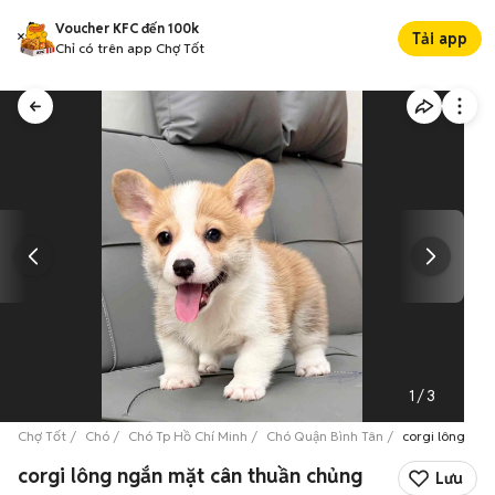
Voucher KFC đến 100k
Tải app
Chỉ có trên app Chợ Tốt
1
/
3
Chợ Tốt
Chó
Chó Tp Hồ Chí Minh
Chó Quận Bình Tân
corgi lông ngắ
corgi lông ngắn mặt cân thuần chủng
Lưu