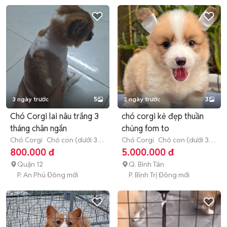
3 ngày trước
5
2 ngày trước
3
Chó Corgi lai nâu trắng 3
chó corgi kẻ đẹp thuần
tháng chân ngắn
chủng fom to
Chó Corgi
Chó con (dưới 3
Chó Corgi
Chó con (dưới 3
tháng tuổi)
tháng tuổi)
800.000 đ
5.000.000 đ
Quận 12
Q. Bình Tân
P. An Phú Đông mới
P. Bình Trị Đông mới