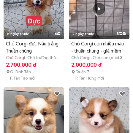
8 ngày trước
6
2 ngày trước
5
Chó Corgi đực Nâu trắng
Chó Corgi con nhiều màu
Thuần chủng
- thuần chủng - giá mềm
Chó Corgi
Chó trưởng thành
Chó Corgi
Chó con (dưới 3
(hơn 1 tuổi)
tháng tuổi)
2.700.000 đ
2.000.000 đ
Q. Bình Tân
Quận 7
P. Tân Tạo mới
P. Tân Hưng mới