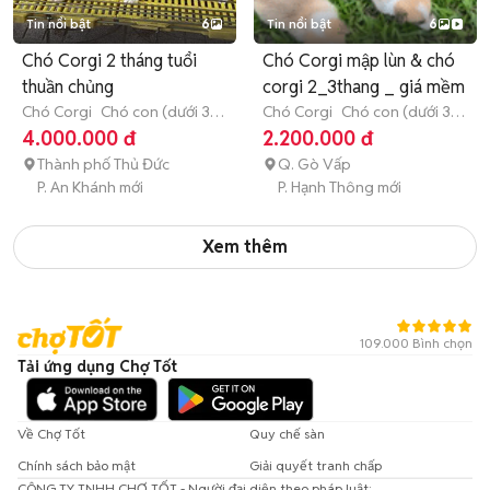
Tin nổi bật
6
Tin nổi bật
6
Chó Corgi 2 tháng tuổi
Chó Corgi mập lùn & chó
thuần chủng
corgi 2_3thang _ giá mềm
Chó Corgi
Chó con (dưới 3
Chó Corgi
Chó con (dưới 3
tháng tuổi)
tháng tuổi)
4.000.000 đ
2.200.000 đ
Thành phố Thủ Đức
Q. Gò Vấp
P. An Khánh mới
P. Hạnh Thông mới
Xem thêm
109.000 Bình chọn
Tải ứng dụng Chợ Tốt
Về Chợ Tốt
Quy chế sàn
Chính sách bảo mật
Giải quyết tranh chấp
CÔNG TY TNHH CHỢ TỐT - Người đại diện theo pháp luật: