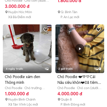
1.800.000 đ
Chó Poodle
Chó con (dưới 3
tháng tuổi)
3.000.000 đ
Huyện Hóc Môn
Q. Bình Tân
Xã Bà Điểm mới
P. An Lạc mới
4 ngày trước
1
2 giờ trước
1
Chó Poodle xám đen
Chó Poodle ❤️💚💛Cái
Thông minh
Nâu siêu khôn❤️Đã tiêm
Chó Poodle
Chó trưởng
phòng
Chó Poodle
Chó con (dưới 3
thành (hơn 1 tuổi)
tháng tuổi)
1.000.000 đ
4.000.000 đ
Huyện Bình Chánh
Quận 8
Xã Tân Vĩnh Lộc mới
P. Bình Đông mới