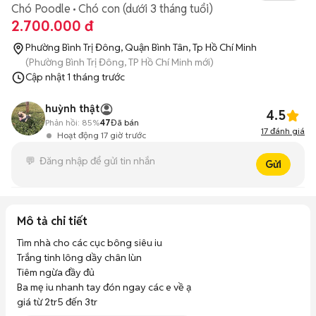
Chó Poodle
Chó con (dưới 3 tháng tuổi)
2.700.000 đ
Phường Bình Trị Đông, Quận Bình Tân, Tp Hồ Chí Minh
(Phường Bình Trị Đông, TP Hồ Chí Minh mới)
Cập nhật
1 tháng trước
huỳnh thật
4.5
Phản hồi:
85%
47
Đã bán
17
đánh giá
Hoạt động 17 giờ trước
Gửi
Mô tả chi tiết
Tìm nhà cho các cục bông siêu iu 

Trắng tinh lông dầy chân lùn 

Tiêm ngừa đầy đủ 

Ba mẹ iu nhanh tay đón ngay các e về ạ

giá từ 2tr5 đến 3tr