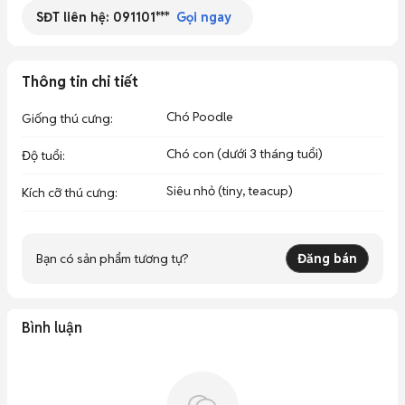
SĐT liên hệ:
091101***
Gọi ngay
Thông tin chi tiết
Chó Poodle
Giống thú cưng
:
Chó con (dưới 3 tháng tuổi)
Độ tuổi
:
Siêu nhỏ (tiny, teacup)
Kích cỡ thú cưng
:
Bạn có sản phẩm tương tự?
Đăng bán
Bình luận