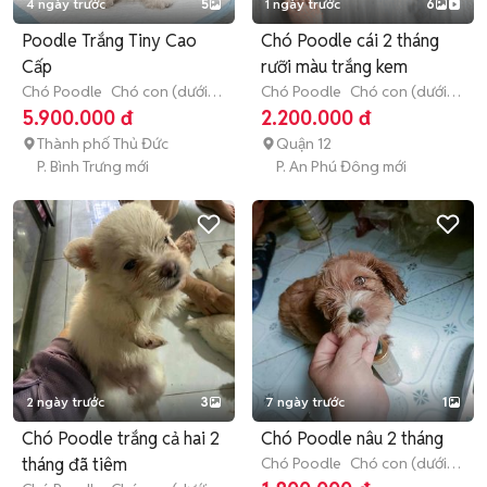
4 ngày trước
5
1 ngày trước
6
Poodle Trắng Tiny Cao
Chó Poodle cái 2 tháng
Cấp
rưỡi màu trắng kem
Chó Poodle
Chó con (dưới 3
Chó Poodle
Chó con (dưới 3
tháng tuổi)
tháng tuổi)
5.900.000 đ
2.200.000 đ
Thành phố Thủ Đức
Quận 12
P. Bình Trưng mới
P. An Phú Đông mới
2 ngày trước
3
7 ngày trước
1
Chó Poodle trắng cả hai 2
Chó Poodle nâu 2 tháng
tháng đã tiêm
Chó Poodle
Chó con (dưới 3
tháng tuổi)