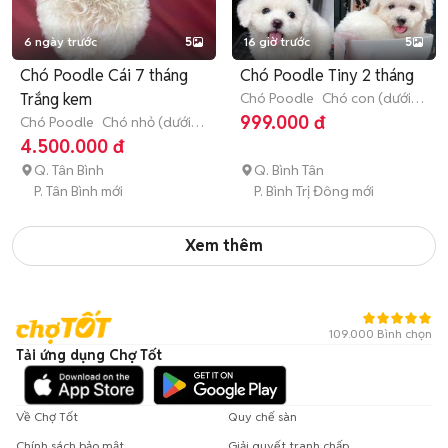
6 ngày trước
5
16 giờ trước
5
Chó Poodle Cái 7 tháng
Chó Poodle Tiny 2 tháng
Trắng kem
Chó Poodle
Chó con (dưới 3
tháng tuổi)
999.000 đ
Chó Poodle
Chó nhỏ (dưới 1
năm tuổi)
4.500.000 đ
Q. Tân Bình
Q. Bình Tân
P. Tân Bình mới
P. Bình Trị Đông mới
Xem thêm
109.000 Bình chọn
Tải ứng dụng Chợ Tốt
Về Chợ Tốt
Quy chế sàn
Chính sách bảo mật
Giải quyết tranh chấp