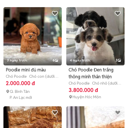
3 ngày trước
6
4 ngày trước
3
Poodle mini đủ màu
Chó Poodle Đen trắng
Chó Poodle
Chó con (dưới 3
thông minh thân thiện
tháng tuổi)
2.000.000 đ
Chó Poodle
Chó nhỏ (dưới 1
năm tuổi)
3.800.000 đ
Q. Bình Tân
Huyện Hóc Môn
P. An Lạc mới