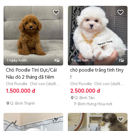
1 ngày trước
4
Tin ưu tiên
2
Chó Poodle Tini Đực/Cái
chó poodle trắng tinh tiny
Nâu đỏ 2 tháng đã tiêm
!
Chó Poodle
Chó con (dưới 3
Chó Poodle
Chó con (dưới 3
tháng tuổi)
tháng tuổi)
1.500.000 đ
2.500.000 đ
Q. Bình Tân
Q. Bình Thạnh
P. Bình Hưng Hòa mới