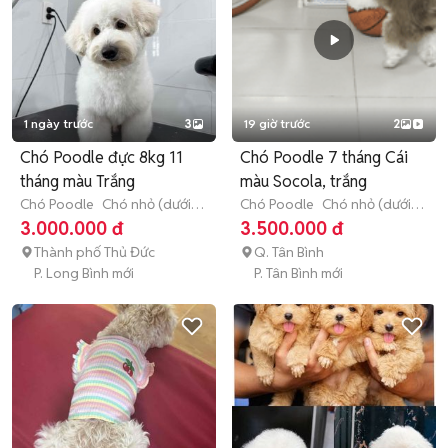
1 ngày trước
3
19 giờ trước
2
Chó Poodle đực 8kg 11
Chó Poodle 7 tháng Cái
tháng màu Trắng
màu Socola, trắng
Chó Poodle
Chó nhỏ (dưới 1
Chó Poodle
Chó nhỏ (dưới 1
năm tuổi)
năm tuổi)
3.000.000 đ
3.500.000 đ
Thành phố Thủ Đức
Q. Tân Bình
P. Long Bình mới
P. Tân Bình mới