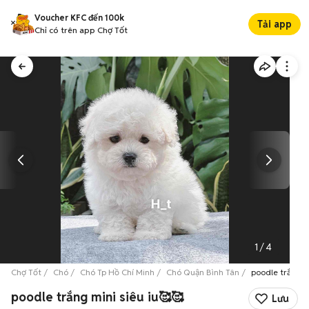
Voucher KFC đến 100k
Tải app
Chỉ có trên app Chợ Tốt
1
/
4
Chợ Tốt
Chó
Chó Tp Hồ Chí Minh
Chó Quận Bình Tân
poodle trắng mi
poodle trắng mini siêu iu🥰🥰
Lưu