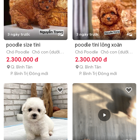
3 ngày trước
3
3 ngày trước
4
poodle size tini
poodle tini lông xoăn
Chó Poodle
Chó con (dưới 3
Chó Poodle
Chó con (dưới 3
tháng tuổi)
tháng tuổi)
2.300.000 đ
2.300.000 đ
Q. Bình Tân
Q. Bình Tân
P. Bình Trị Đông mới
P. Bình Trị Đông mới