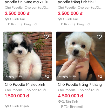
poodle tini vàng mơ xiu iu
poodle trắng tinh tini !
Chó Poodle
Chó con (dưới 3
Chó Poodle
Chó con (dưới 3
tháng tuổi)
tháng tuổi)
2.500.000 đ
2.500.000 đ
Q. Bình Tân
Q. Bình Tân
P. Bình Trị Đông mới
P. Bình Trị Đông mới
1 ngày trước
4
6 ngày trước
4
Chó Poodle F1 siêu xinh
Chó Poodle trắng 7 tháng
Chó Poodle
Chó con (dưới 3
Chó Poodle
Chó nhỏ (dưới 1
tháng tuổi)
năm tuổi)
1.500.000 đ
4.500.000 đ
Q. Tân Bình
Q. Bình Thạnh
P. Tân Bình mới