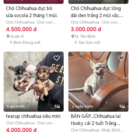
Chó Chihuahua đực bò
Chó Chihuahua đực lông
sữa socola 2 tháng 1 mũi.
dài đen trắng 2 mũi vắc
Chó Chihuahua
Chó con
xin
Chó Chihuahua
Chó con
(dưới 3 tháng tuổi)
(dưới 3 tháng tuổi)
4.500.000 đ
3.000.000 đ
Quận 8
Q. Tân Bình
P. Bình Đông mới
P. Tân Sơn mới
5 giờ trước
5
2 ngày trước
5
teacup chihuahua siêu mini
BÁN GẤP...Chihuahua lai
Chó Chihuahua
Chó con
Husky cái 2 tuổi Trắng
(dưới 3 tháng tuổi)
4.000.000 đ
xám
Chó Chihuahua
Khác (không