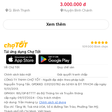
xác định được)
3.000.000 đ
Q. Bình Thạnh
Huyện Bình Chánh
Xem thêm
109.000 Bình chọn
Tải ứng dụng Chợ Tốt
Về Chợ Tốt
Quy chế sàn
Chính sách bảo mật
Giải quyết tranh chấp
CÔNG TY TNHH CHỢ TỐT - Người đại diện theo pháp luật:
Nguyễn Trọng Tấn; GPDKKD: 0312120782 do Sở KH & ĐT TP.HCM cấp ngày
11/01/2013;
GPMXH: 185/GP-BTTTT do Bộ Thông tin và Truyền thông
cấp ngày 09/07/2024 - Chịu trách nhiệm
nội dung: Trần Hoàng Ly.
Chính sách sử dụng
Địa chỉ: Tầng 18, Toà nhà UOA, Số 6 đường Tân Trào, Phường Tân Mỹ,
Thành phố Hồ Chí Minh, Việt Nam;