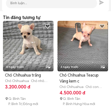
Tin đăng tương tự
4 ngày trước
2
3 ngày trước
2
Chó Chihuahua trắng
Chó Chihuahua Teacup
Chó Chihuahua
Chó nhỏ
Vàng kem c
(dưới 1 năm tuổi)
3.200.000 đ
Chó Chihuahua
Chó con
(dưới 3 tháng tuổi)
4.500.000 đ
Q. Bình Tân
Q. Bình Tân
P. Bình Trị Đông mới
P. Bình Hưng Hòa mới