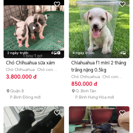
2 ngày trước
6
4 ngày trước
4
Chó Chihuahua sữa xám
Chiahuahua f1 mini 2 tháng
Chó Chihuahua
Chó con
trắng nặng 0.5kg
(dưới 3 tháng tuổi)
3.800.000 đ
Chó Chihuahua
Chó con
(dưới 3 tháng tuổi)
850.000 đ
Quận 8
Q. Bình Tân
P. Bình Đông mới
P. Bình Hưng Hòa mới