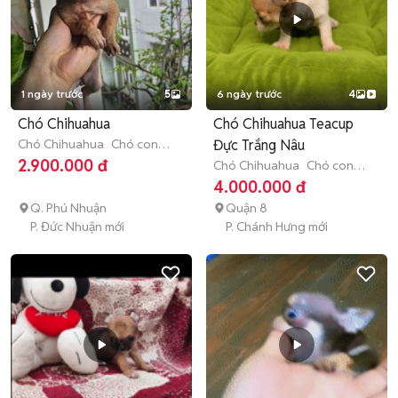
1 ngày trước
5
6 ngày trước
4
Chó Chihuahua
Chó Chihuahua Teacup
Chó Chihuahua
Chó con
Đực Trắng Nâu
(dưới 3 tháng tuổi)
2.900.000 đ
Chó Chihuahua
Chó con
(dưới 3 tháng tuổi)
4.000.000 đ
Q. Phú Nhuận
Quận 8
P. Đức Nhuận mới
P. Chánh Hưng mới