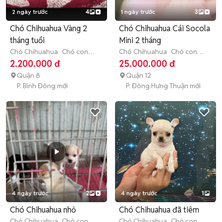
2 ngày trước
4
1 ngày trước
3
Chó Chihuahua Vàng 2
Chó Chihuahua Cái Socola
tháng tuổi
Mini 2 tháng
Chó Chihuahua
Chó con
Chó Chihuahua
Chó con
(dưới 3 tháng tuổi)
(dưới 3 tháng tuổi)
2.200.000 đ
25.000.000 đ
Quận 8
Quận 12
P. Bình Đông mới
P. Đông Hưng Thuận mới
4 ngày trước
2
4 ngày trước
1
Chó Chihuahua nhỏ
Chó Chihuahua đã tiêm
Chó Chihuahua
Chó con
Chó Chihuahua
Chó con