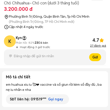
Chó Chihuahua
Chó con (dưới 3 tháng tuổi)
3.200.000 đ
Phường Bình Trị Đông, Quận Bình Tân, Tp Hồ Chí Minh
(Phường Bình Trị Đông, TP Hồ Chí Minh mới)
Cập nhật
4 ngày trước
Kyn
4.7
K
Phản hồi:
82%
23
Đã bán
27
đánh giá
Hoạt động 3 giờ trước
Gửi
Mô tả chi tiết
em huahua xiu iu 🥰❤️ vaccine và sổ giun rồi kèm sổ đầy đủ , ba 
nẹ iu nhắn e nha
SĐT liên hệ:
091519***
Gọi ngay