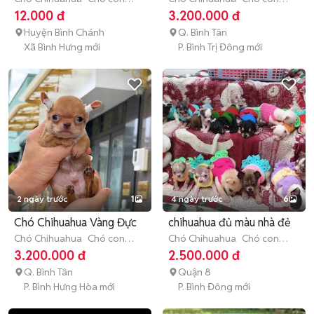
(dưới 3 tháng tuổi)
(dưới 3 tháng tuổi)
12.000 đ
3.200.000 đ
Huyện Bình Chánh
Q. Bình Tân
Xã Bình Hưng mới
P. Bình Trị Đông mới
2 ngày trước
1
4 ngày trước
6
Chó Chihuahua Vàng Đực
chihuahua đủ màu nhà đẻ
Chó Chihuahua
Chó con
Chó Chihuahua
Chó con
(dưới 3 tháng tuổi)
(dưới 3 tháng tuổi)
3.200.000 đ
2.500.000 đ
Q. Bình Tân
Quận 8
P. Bình Hưng Hòa mới
P. Bình Đông mới