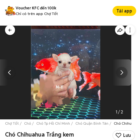
Voucher KFC đến 100k
Tải app
Chỉ có trên app Chợ Tốt
1
/
2
Chợ Tốt
Chó
Chó Tp Hồ Chí Minh
Chó Quận Bình Tân
Chó Chihuahua
Chó Chihuahua Trắng kem
Lưu