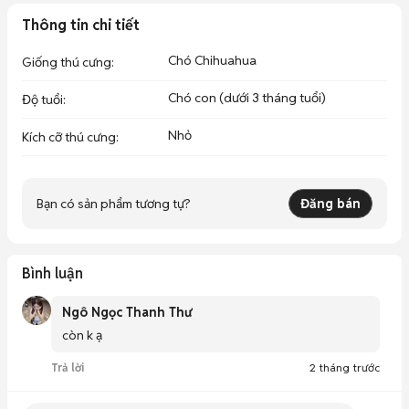
Thông tin chi tiết
Chó Chihuahua
Giống thú cưng
:
Chó con (dưới 3 tháng tuổi)
Độ tuổi
:
Nhỏ
Kích cỡ thú cưng
:
Bạn có sản phẩm tương tự?
Đăng bán
Bình luận
Ngô Ngọc Thanh Thư
còn k ạ
Trả lời
2 tháng trước