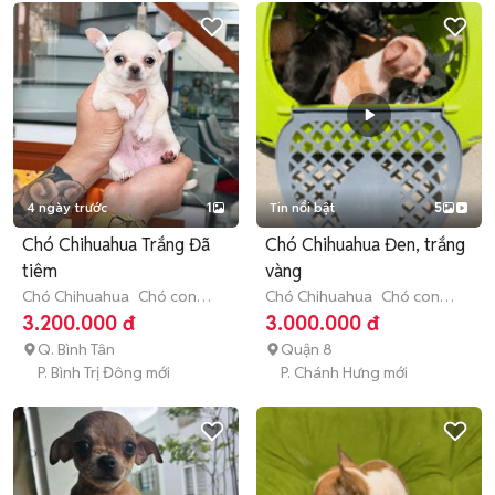
4 ngày trước
1
Tin nổi bật
5
Chó Chihuahua Trắng Đã
Chó Chihuahua Đen, trắng
tiêm
vàng
Chó Chihuahua
Chó con
Chó Chihuahua
Chó con
(dưới 3 tháng tuổi)
(dưới 3 tháng tuổi)
3.200.000 đ
3.000.000 đ
Q. Bình Tân
Quận 8
P. Bình Trị Đông mới
P. Chánh Hưng mới