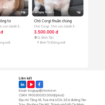
3
4 ngày trước
1
ông to
Chó Corgi thuần chủng
ó con (dưới 3
Chó Corgi
Chó con (dưới 3
tháng tuổi)
 đ
3.500.000 đ
Q. Bình Tân
Đông mới
P. Bình Trị Đông mới
Liên kết
Email:
trogiup@chotot.vn
CSKH:
19003003
(1.000đ/phút)
Địa chỉ: Tầng 18, Toà nhà UOA, Số 6 đường Tân
Trào, Phường Tân Mỹ, Thành phố Hồ Chí Minh,