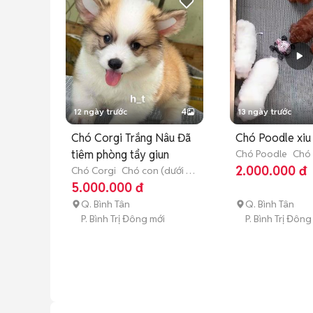
12 ngày trước
4
13 ngày trước
Chó Corgi Trắng Nâu Đã
Chó Poodle xiu 
tiêm phòng tẩy giun
Chó Poodle
Chó 
3 tháng tuổi)
2.000.000 đ
Chó Corgi
Chó con (dưới 3
tháng tuổi)
5.000.000 đ
Q. Bình Tân
Q. Bình Tân
P. Bình Trị Đông mới
P. Bình Trị Đông