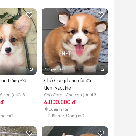
3
1 ngày trước
3
àng trắng Đã
Chó Corgi lông dài đã
tiêm vaccine
ó con (dưới 3
Chó Corgi
Chó con (dưới 3
tháng tuổi)
 đ
6.000.000 đ
Q. Bình Tân
Đông mới
P. Bình Trị Đông mới