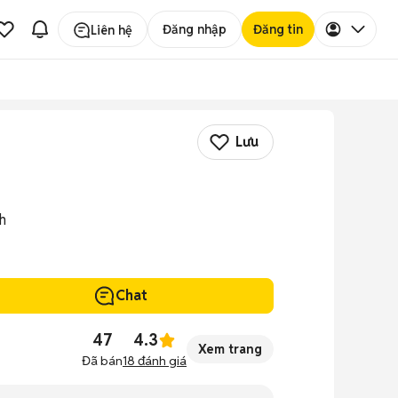
Đăng nhập
Đăng tin
Liên hệ
Lưu
h
Chat
47
4.3
Xem trang
Đã bán
18
đánh giá