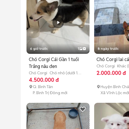
6 giờ trước
1
8 ngày trước
Chó Corgi Cái Gần 1 tuổi
Chó Corgi lai c
Trắng nâu đen
Chó Corgi
Khác 
định được)
2.000.000 đ
Chó Corgi
Chó nhỏ (dưới 1
năm tuổi)
4.500.000 đ
Q. Bình Tân
Huyện Bình Ch
P. Bình Trị Đông mới
Xã Vĩnh Lộc mớ