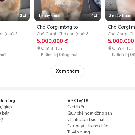
3
4 ngày trước
4
3 ngày trước
Chó Corgi mông to
Chó Corgi m
n (dưới 3
Chó Corgi
Chó con (dưới 3
Chó Corgi
Ch
tháng tuổi)
tháng tuổi)
5.000.000 đ
5.000.000
Q. Bình Tân
Q. Bình Tân
 mới
P. Bình Trị Đông mới
P. Bình Trị 
Xem thêm
ch hàng
Về Chợ Tốt
rợ giúp
Giới thiệu
a bán
Quy chế hoạt động sàn
rợ
Chính sách bảo mật
Giải quyết tranh chấp
Tuyển dụng