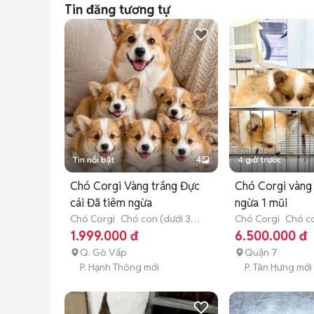
Tin đăng tương tự
Tin nổi bật
4
4 giờ trước
Chó Corgi Vàng trắng Đực
Chó Corgi vàng
cái Đã tiêm ngừa
ngừa 1 mũi
Chó Corgi
Chó con (dưới 3
Chó Corgi
Chó co
tháng tuổi)
tháng tuổi)
1.999.000 đ
6.500.000 đ
Q. Gò Vấp
Quận 7
P. Hạnh Thông mới
P. Tân Hưng mới