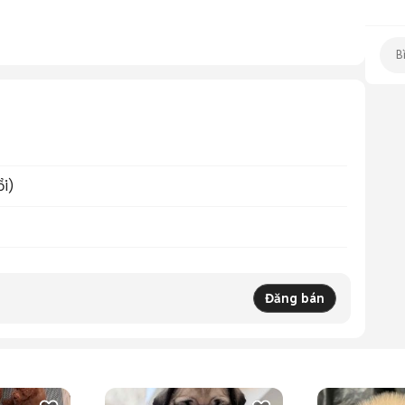
ổi)
Đăng bán