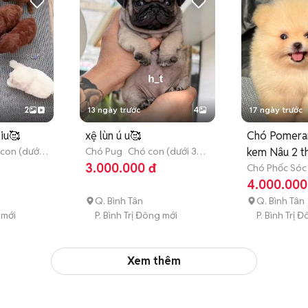
2
13 ngày trước
4
17 ngày trước
iu🥰
xệ lùn ú u🥰
Chó Pomera
con (dưới
Chó Pug
Chó con (dưới 3
kem Nâu 2 t
tháng tuổi)
3.000.000 đ
Chó Phốc Sóc
(dưới 3 tháng 
4.000.000
Q. Bình Tân
Q. Bình Tân
 mới
P. Bình Trị Đông mới
P. Bình Trị 
Xem thêm