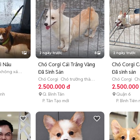
1
2 ngày trước
6
2 ngày trước
ái Nâu
Chó Corgi Cái Trắng Vàng
Chó Corgi C
(không xác
Đã Sinh Sản
Đã sinh sản
Chó Corgi
Chó trưởng thành
Chó Corgi
Ch
(hơn 1 tuổi)
(hơn 1 tuổi)
2.500.000 đ
2.500.000
ánh
Q. Bình Tân
Quận 6
i
P. Tân Tạo mới
P. Bình Tiên 