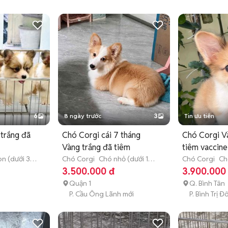
6
8 ngày trước
3
Tin ưu tiên
 trắng đã
Chó Corgi cái 7 tháng
Chó Corgi V
Vàng trắng đã tiêm
tiêm vaccine
n (dưới 3
Chó Corgi
Chó nhỏ (dưới 1
Chó Corgi
Ch
năm tuổi)
tháng tuổi)
3.500.000 đ
3.900.000
Quận 1
Q. Bình Tân
P. Cầu Ông Lãnh mới
P. Bình Trị 