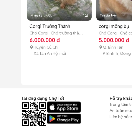
4 ngày trước
1
Tin ưu tiên
Corgi Trưởng Thành
corgi mông bự
Chó Corgi
Chó trưởng thành
Chó Corgi
Chó co
(hơn 1 tuổi)
tháng tuổi)
6.000.000 đ
5.000.000 đ
Huyện Củ Chi
Q. Bình Tân
Xã Tân An Hội mới
P. Bình Trị Đông
Tải ứng dụng Chợ Tốt
Hỗ trợ khá
Trung tâm t
An toàn mu
Liên hệ hỗ t