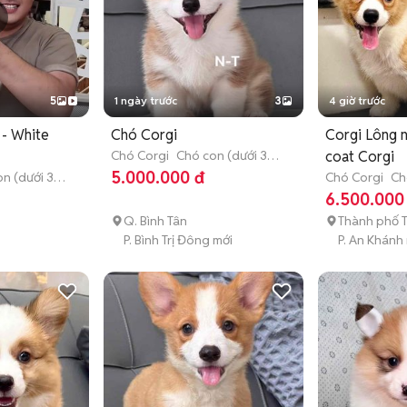
5
1 ngày trước
3
4 giờ trước
- White
Chó Corgi
Corgi Lông n
Chó Corgi
Chó con (dưới 3
coat Corgi
tháng tuổi)
5.000.000 đ
n (dưới 3
Chó Corgi
Ch
tháng tuổi)
6.500.000
Q. Bình Tân
Thành phố 
P. Bình Trị Đông mới
P. An Khánh