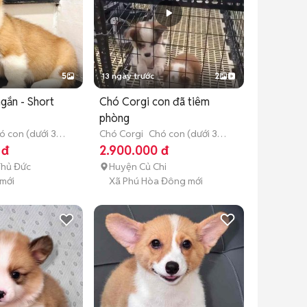
5
13 ngày trước
2
gắn - Short
Chó Corgi con đã tiêm
phòng
ó con (dưới 3
Chó Corgi
Chó con (dưới 3
tháng tuổi)
 đ
2.900.000 đ
Thủ Đức
Huyện Củ Chi
 mới
Xã Phú Hòa Đông mới