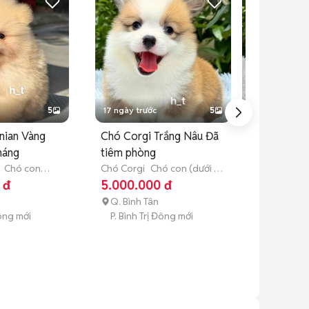
5
17 ngày trước
5
18 ngày trước
nian Vàng
Chó Corgi Trắng Nâu Đã
Chó Chihuah
háng
tiêm phòng
Choco-tan
Chó con
Chó Corgi
Chó con (dưới 3
Chó Chihuah
tuổi)
tháng tuổi)
(dưới 3 tháng 
 đ
5.000.000 đ
4.500.000
Q. Bình Tân
Q. Bình Tân
Đông mới
P. Bình Trị Đông mới
P. Bình Trị 