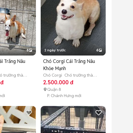
6
2 ngày trước
6
ái Trắng Nâu
Chó Corgi Cái Trắng Nâu
Khỏe Mạnh
ó trưởng thành
Chó Corgi
Chó trưởng thành
(hơn 1 tuổi)
 đ
2.500.000 đ
Quận 8
mới
P. Chánh Hưng mới