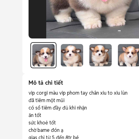
Mô tả chi tiết
vip corgi màu vip phom tay chân xiu to xiu lùn 

đã tiêm một mũi

có sổ tiêm đầy đủ khi nhận 

ăn tốt 

sức khoẻ tốt 

chờ bame đón ạ

gias chỉ từ 5 đến 8tr bé