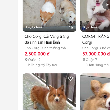
2 ngày trước
6
3 giờ trước
Chó Corgi Cái Vàng trắng
CORGI TRẮNG 
đã sinh sản Hiền lành
Corgi
Chó Corgi
Chó trưởng thành
Chó Corgi
Chó co
(hơn 1 tuổi)
tháng tuổi)
2.500.000 đ
57.000.000 đ
Quận 12
Quận 7
P. Trung Mỹ Tây mới
P. Tân Hưng mới