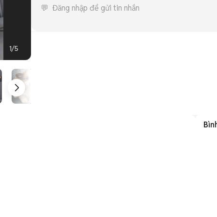
1
/
5
Bìn