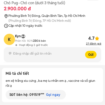
Chó Pug
Chó con (dưới 3 tháng tuổi)
2.900.000 đ
Phường Bình Trị Đông, Quận Bình Tân, Tp Hồ Chí Minh
(Phường Bình Trị Đông, TP Hồ Chí Minh mới)
Cập nhật
10 ngày trước
Kyn
4.7
K
Phản hồi:
82%
23
Đã bán
27
đánh giá
Hoạt động 2 giờ trước
Gửi
Mô tả chi tiết
em xệ trắng xiu cưng , ba mẹ iu nhắn em ạ , vaccine và sổ giun 
rồi ạ
SĐT liên hệ:
091519***
Gọi ngay