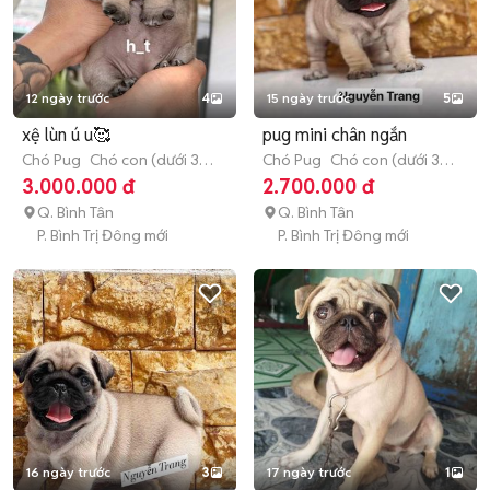
12 ngày trước
4
15 ngày trước
5
xệ lùn ú u🥰
pug mini chân ngắn
Chó Pug
Chó con (dưới 3
Chó Pug
Chó con (dưới 3
tháng tuổi)
tháng tuổi)
3.000.000 đ
2.700.000 đ
Q. Bình Tân
Q. Bình Tân
P. Bình Trị Đông mới
P. Bình Trị Đông mới
16 ngày trước
3
17 ngày trước
1