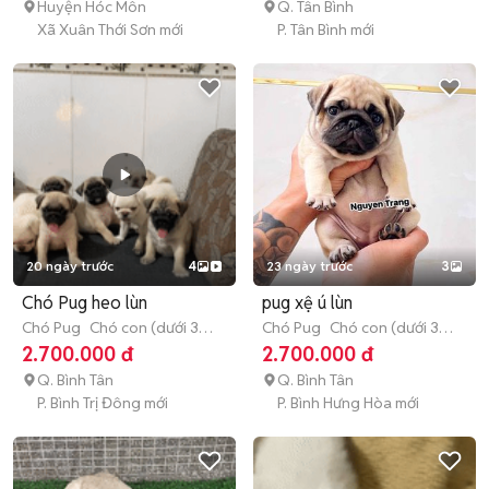
Huyện Hóc Môn
Q. Tân Bình
Xã Xuân Thới Sơn mới
P. Tân Bình mới
20 ngày trước
4
23 ngày trước
3
Chó Pug heo lùn
pug xệ ú lùn
Chó Pug
Chó con (dưới 3
Chó Pug
Chó con (dưới 3
tháng tuổi)
tháng tuổi)
2.700.000 đ
2.700.000 đ
Q. Bình Tân
Q. Bình Tân
P. Bình Trị Đông mới
P. Bình Hưng Hòa mới