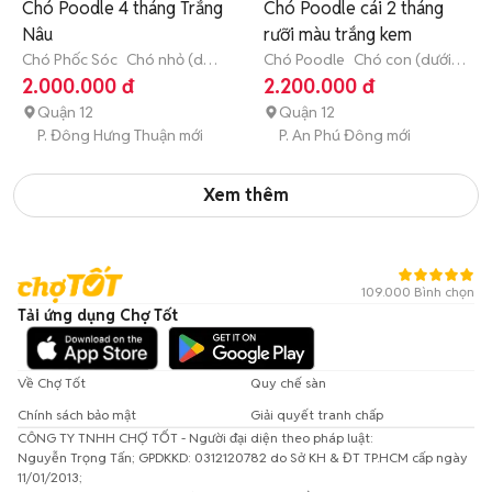
Chó Poodle 4 tháng Trắng
Chó Poodle cái 2 tháng
Nâu
rưỡi màu trắng kem
Chó Phốc Sóc
Chó nhỏ (dưới
Chó Poodle
Chó con (dưới 3
1 năm tuổi)
tháng tuổi)
2.000.000 đ
2.200.000 đ
Quận 12
Quận 12
P. Đông Hưng Thuận mới
P. An Phú Đông mới
Xem thêm
109.000 Bình chọn
Tải ứng dụng Chợ Tốt
Về Chợ Tốt
Quy chế sàn
Chính sách bảo mật
Giải quyết tranh chấp
CÔNG TY TNHH CHỢ TỐT - Người đại diện theo pháp luật:
Nguyễn Trọng Tấn; GPDKKD: 0312120782 do Sở KH & ĐT TP.HCM cấp ngày
11/01/2013;