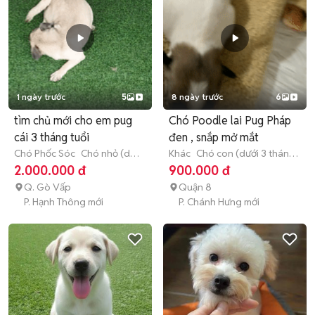
1 ngày trước
5
8 ngày trước
6
tìm chủ mới cho em pug
Chó Poodle lai Pug Pháp
cái 3 tháng tuổi
đen , snắp mở mắt
Chó Phốc Sóc
Chó nhỏ (dưới
Khác
Chó con (dưới 3 tháng
1 năm tuổi)
tuổi)
2.000.000 đ
900.000 đ
Q. Gò Vấp
Quận 8
P. Hạnh Thông mới
P. Chánh Hưng mới