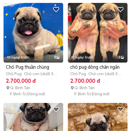
10 ngày trước
5
12 ngày trước
3
Chó Pug thuần chủng
chó pug dòng chân ngắn
Chó Pug
Chó con (dưới 3
Chó Pug
Chó con (dưới 3
tháng tuổi)
tháng tuổi)
2.700.000 đ
2.700.000 đ
Q. Bình Tân
Q. Bình Tân
P. Bình Trị Đông mới
P. Bình Trị Đông mới