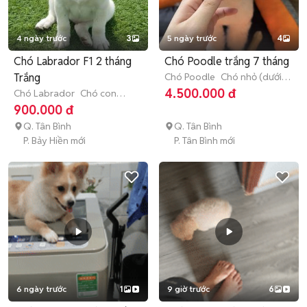
4 ngày trước
3
5 ngày trước
4
Chó Labrador F1 2 tháng
Chó Poodle trắng 7 tháng
Trắng
Chó Poodle
Chó nhỏ (dưới 1
năm tuổi)
4.500.000 đ
Chó Labrador
Chó con
(dưới 3 tháng tuổi)
900.000 đ
Q. Tân Bình
Q. Tân Bình
P. Bảy Hiền mới
P. Tân Bình mới
6 ngày trước
1
9 giờ trước
6