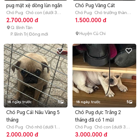
pug mặt xệ dòng lùn ngắn
Chó Pug Vàng Cát
Chó Pug
Chó con (dưới 3
Chó Pug
Chó trưởng thành
tháng tuổi)
(hơn 1 tuổi)
2.700.000 đ
1.500.000 đ
Q. Bình Tân
Huyện Củ Chi
P. Bình Trị Đông mới
18 ngày trước
5
18 ngày trước
5
Chó Pug Cái Nâu Vàng 5
Chó Pug đực Trắng 2
tháng
tháng đã có 1 mũi
Chó Pug
Chó nhỏ (dưới 1
Chó Pug
Chó con (dưới 3
năm tuổi)
tháng tuổi)
2.000.000 đ
3.000.000 đ