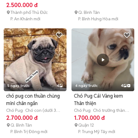
tháng tuổi)
2.500.000 đ
Thành phố Thủ Đức
Q. Bình Tân
P. An Khánh mới
P. Bình Hưng Hòa mới
5 ngày trước
4
4 ngày trước
4
chó pug con thuần chủng
Chó Pug Cái Vàng kem
mini chân ngắn
Thân thiện
Chó Pug
Chó con (dưới 3
Chó Pug
Chó trưởng thành
tháng tuổi)
(hơn 1 tuổi)
2.700.000 đ
1.700.000 đ
Q. Bình Tân
Quận 12
P. Bình Trị Đông mới
P. Trung Mỹ Tây mới