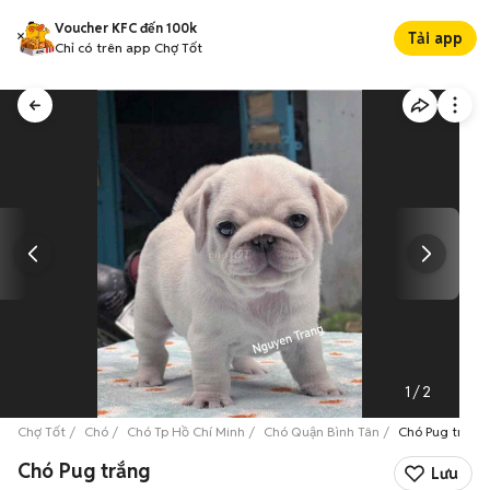
Voucher KFC đến 100k
Tải app
Chỉ có trên app Chợ Tốt
1
/
2
Chợ Tốt
Chó
Chó Tp Hồ Chí Minh
Chó Quận Bình Tân
Chó Pug trắng
Chó Pug trắng
Lưu