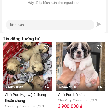
Hãy để lại bình luận cho người bán.
Tin đăng tương tự
2 ngày trước
6
8 ngày trước
3
Chó Pug Mặt Xệ 2 tháng
Chó Pug bò sữa
thuần chủng
Chó Pug
Chó con (dưới 3
tháng tuổi)
3.900.000 đ
Chó Pug
Chó con (dưới 3