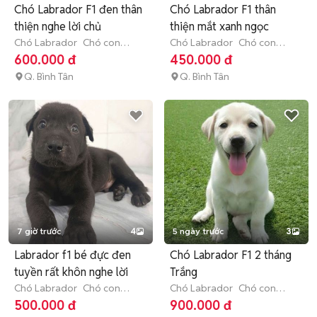
Chó Labrador F1 đen thân
Chó Labrador F1 thân
thiện nghe lời chủ
thiện mắt xanh ngọc
Chó Labrador
Chó con
Chó Labrador
Chó con
(dưới 3 tháng tuổi)
(dưới 3 tháng tuổi)
600.000 đ
450.000 đ
Q. Bình Tân
Q. Bình Tân
7 giờ trước
4
5 ngày trước
3
Labrador f1 bé đực đen
Chó Labrador F1 2 tháng
tuyền rất khôn nghe lời
Trắng
Chó Labrador
Chó con
Chó Labrador
Chó con
(dưới 3 tháng tuổi)
(dưới 3 tháng tuổi)
500.000 đ
900.000 đ