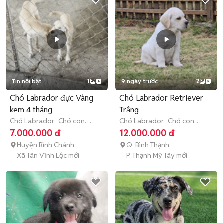
Tin nổi bật
1
9 ngày trước
2
Chó Labrador đực Vàng
Chó Labrador Retriever
kem 4 tháng
Trắng
Chó Labrador
Chó con
Chó Labrador
Chó con
(dưới 3 tháng tuổi)
(dưới 3 tháng tuổi)
7.000.000 đ
12.000.000 đ
Huyện Bình Chánh
Q. Bình Thạnh
Xã Tân Vĩnh Lộc mới
P. Thạnh Mỹ Tây mới