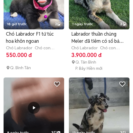
18 giờ trước
2
1 ngày trước
3
Chó Labrador F1 tứ túc
Labrador thuần chủng
hoa khôn ngoan
Meler đã tiêm có sổ bảo
Chó Labrador
Chó con
hành
Chó Labrador
Chó con
(dưới 3 tháng tuổi)
(dưới 3 tháng tuổi)
550.000 đ
3.900.000 đ
Q. Tân Bình
Q. Bình Tân
P. Bảy Hiền mới
8 ngày trước
3
13 ngày trước
3