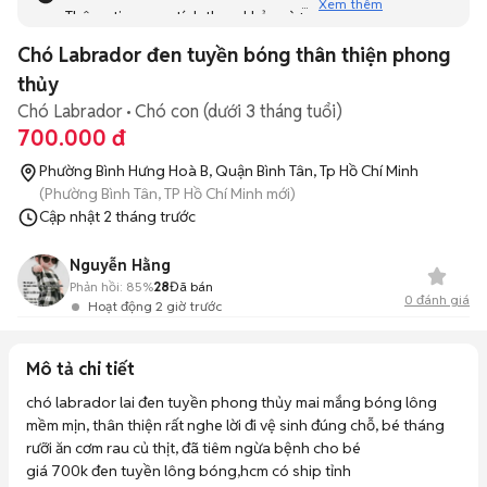
Xem thêm
Thông tin mang tính tham khảo và bạn không thể liên hệ
với người bán. Bạn hãy tham khảo thêm các tin đăng
Chó Labrador đen tuyền bóng thân thiện phong
tương tự khác dưới đây nhé!
thủy
Chó Labrador
Chó con (dưới 3 tháng tuổi)
700.000 đ
Phường Bình Hưng Hoà B, Quận Bình Tân, Tp Hồ Chí Minh
(Phường Bình Tân, TP Hồ Chí Minh mới)
Cập nhật
2 tháng trước
Nguyễn Hằng
Phản hồi:
85%
28
Đã bán
0
đánh giá
Hoạt động 2 giờ trước
Mô tả chi tiết
chó labrador lai đen tuyền phong thủy mai mắng bóng lông 
mềm mịn, thân thiện rất nghe lời đi vệ sinh đúng chỗ, bé tháng 
rưỡi ăn cơm rau củ thịt, đã tiêm ngừa bệnh cho bé 

giá 700k đen tuyền lông bóng,hcm có ship tỉnh 