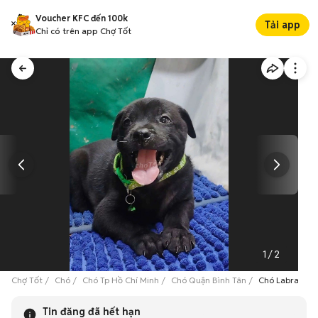
Voucher KFC đến 100k
Tải app
Chỉ có trên app Chợ Tốt
1
/
2
Chợ Tốt
Chó
Chó Tp Hồ Chí Minh
Chó Quận Bình Tân
Chó Labrador 
Tin đăng đã hết hạn