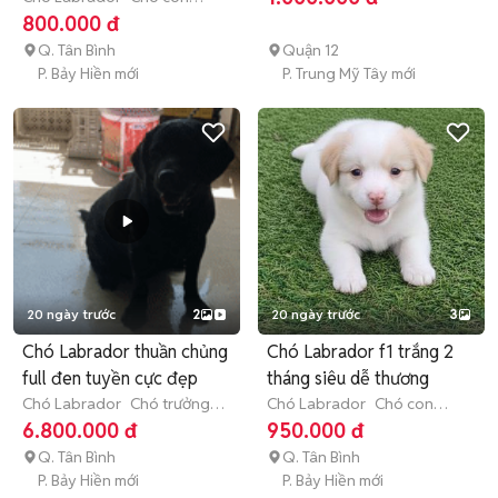
(dưới 3 tháng tuổi)
800.000 đ
Q. Tân Bình
Quận 12
P. Bảy Hiền mới
P. Trung Mỹ Tây mới
20 ngày trước
2
20 ngày trước
3
Chó Labrador thuần chủng
Chó Labrador f1 trắng 2
full đen tuyền cực đẹp
tháng siêu dễ thương
Chó Labrador
Chó trưởng
Chó Labrador
Chó con
thành (hơn 1 tuổi)
(dưới 3 tháng tuổi)
6.800.000 đ
950.000 đ
Q. Tân Bình
Q. Tân Bình
P. Bảy Hiền mới
P. Bảy Hiền mới