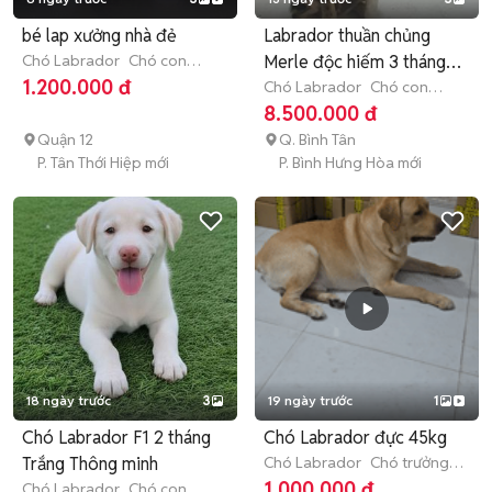
bé lap xưởng nhà đẻ
Labrador thuần chủng
Chó Labrador
Chó con
Merle độc hiếm 3 tháng
(dưới 3 tháng tuổi)
1.200.000 đ
tuổi.
Chó Labrador
Chó con
(dưới 3 tháng tuổi)
8.500.000 đ
Quận 12
Q. Bình Tân
P. Tân Thới Hiệp mới
P. Bình Hưng Hòa mới
18 ngày trước
3
19 ngày trước
1
Chó Labrador F1 2 tháng
Chó Labrador đực 45kg
Trắng Thông minh
Chó Labrador
Chó trưởng
thành (hơn 1 tuổi)
1.000.000 đ
Chó Labrador
Chó con