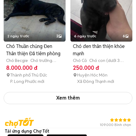
2 ngày trước
2
6 ngày trước
6
Chó Thuần chủng Đen
Chó đen thân thiện khỏe
Thân thiện Đã tiêm phòng
mạnh
Chó Becgie
Chó trưởng
Chó Cỏ
Chó con (dưới 3
thành (hơn 1 tuổi)
tháng tuổi)
8.000.000 đ
250.000 đ
Thành phố Thủ Đức
Huyện Hóc Môn
P. Long Phước mới
Xã Đông Thạnh mới
Xem thêm
109.000 Bình chọn
Tải ứng dụng Chợ Tốt