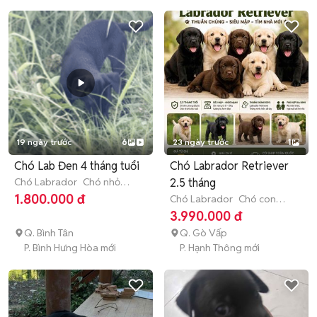
19 ngày trước
6
23 ngày trước
1
Chó Lab Đen 4 tháng tuổi
Chó Labrador Retriever
Chó Labrador
Chó nhỏ
2.5 tháng
(dưới 1 năm tuổi)
1.800.000 đ
Chó Labrador
Chó con
(dưới 3 tháng tuổi)
3.990.000 đ
Q. Bình Tân
Q. Gò Vấp
P. Bình Hưng Hòa mới
P. Hạnh Thông mới