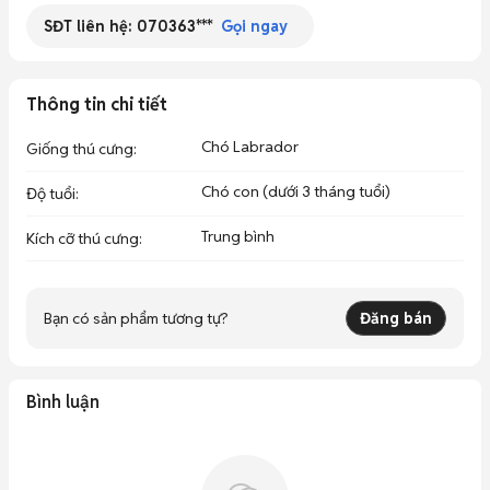
SĐT liên hệ:
070363***
Gọi ngay
Thông tin chi tiết
Chó Labrador
Giống thú cưng
:
Chó con (dưới 3 tháng tuổi)
Độ tuổi
:
Trung bình
Kích cỡ thú cưng
:
Bạn có sản phẩm tương tự?
Đăng bán
Bình luận