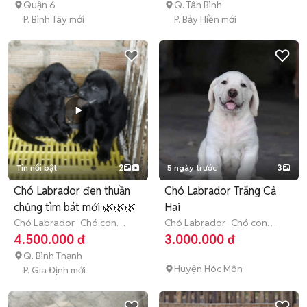
Quận 6
Q. Tân Bình
P. Bình Tây mới
P. Bảy Hiền mới
Tin nổi bật
2
5 ngày trước
3
Chó Labrador đen thuần
Chó Labrador Trắng Cả
chủng tìm bát mới 🌿🌿🌿
Hai
Chó Labrador
Chó con
Chó Labrador
Chó con
(dưới 3 tháng tuổi)
(dưới 3 tháng tuổi)
4.500.000 đ
3.000.000 đ
Q. Bình Thạnh
Huyện Hóc Môn
P. Gia Định mới