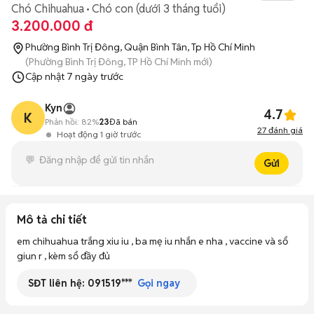
Chó Chihuahua
Chó con (dưới 3 tháng tuổi)
3.200.000 đ
Phường Bình Trị Đông, Quận Bình Tân, Tp Hồ Chí Minh
(Phường Bình Trị Đông, TP Hồ Chí Minh mới)
Cập nhật
7 ngày trước
Kyn
4.7
K
Phản hồi:
82%
23
Đã bán
27
đánh giá
Hoạt động 1 giờ trước
Gửi
Mô tả chi tiết
em chihuahua trắng xiu iu , ba mẹ iu nhắn e nha , vaccine và sổ 
giun r , kèm sổ đầy đủ
SĐT liên hệ:
091519***
Gọi ngay