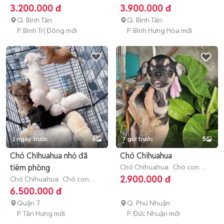
(dưới 3 tháng tuổi)
(dưới 3 tháng tuổi)
3.200.000 đ
3.900.000 đ
Q. Bình Tân
Q. Bình Tân
P. Bình Trị Đông mới
P. Bình Hưng Hòa mới
2 ngày trước
6
7 giờ trước
5
Chó Chihuahua nhỏ đã
Chó Chihuahua
tiêm phòng
Chó Chihuahua
Chó con
(dưới 3 tháng tuổi)
2.900.000 đ
Chó Chihuahua
Chó con
(dưới 3 tháng tuổi)
6.500.000 đ
Quận 7
Q. Phú Nhuận
P. Tân Hưng mới
P. Đức Nhuận mới