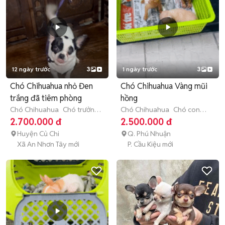
12 ngày trước
3
1 ngày trước
3
Chó Chihuahua nhỏ Đen
Chó Chihuahua Vàng mũi
trắng đã tiêm phòng
hồng
Chó Chihuahua
Chó trưởng
Chó Chihuahua
Chó con
thành (hơn 1 tuổi)
(dưới 3 tháng tuổi)
2.700.000 đ
2.500.000 đ
Huyện Củ Chi
Q. Phú Nhuận
Xã An Nhơn Tây mới
P. Cầu Kiệu mới