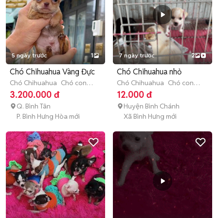
5 ngày trước
1
7 ngày trước
2
Chó Chihuahua Vàng Đực
Chó Chihuahua nhỏ
Chó Chihuahua
Chó con
Chó Chihuahua
Chó con
(dưới 3 tháng tuổi)
(dưới 3 tháng tuổi)
3.200.000 đ
12.000 đ
Q. Bình Tân
Huyện Bình Chánh
P. Bình Hưng Hòa mới
Xã Bình Hưng mới