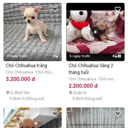
7 ngày trước
2
5 ngày trước
4
Chó Chihuahua trắng
Chó Chihuahua Vàng 2
Chó Chihuahua
Chó nhỏ
tháng tuổi
(dưới 1 năm tuổi)
3.200.000 đ
Chó Chihuahua
Chó con
(dưới 3 tháng tuổi)
2.200.000 đ
Q. Bình Tân
Quận 8
P. Bình Trị Đông mới
P. Bình Đông mới