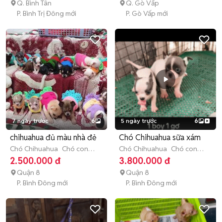
Q. Bình Tân
Q. Gò Vấp
P. Bình Trị Đông mới
P. Gò Vấp mới
7 ngày trước
6
5 ngày trước
6
chihuahua đủ màu nhà đẻ
Chó Chihuahua sữa xám
Chó Chihuahua
Chó con
Chó Chihuahua
Chó con
(dưới 3 tháng tuổi)
(dưới 3 tháng tuổi)
2.500.000 đ
3.800.000 đ
Quận 8
Quận 8
P. Bình Đông mới
P. Bình Đông mới