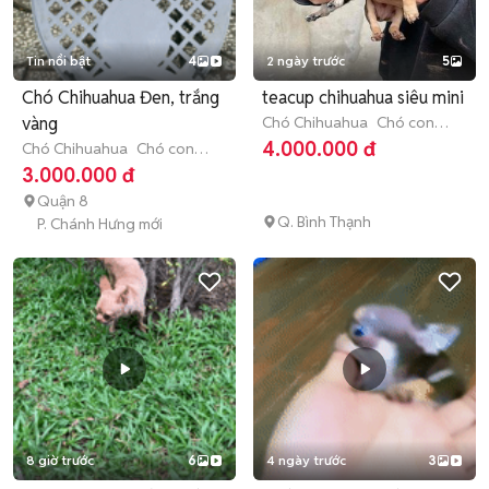
Tin nổi bật
4
2 ngày trước
5
Chó Chihuahua Đen, trắng
teacup chihuahua siêu mini
vàng
Chó Chihuahua
Chó con
(dưới 3 tháng tuổi)
4.000.000 đ
Chó Chihuahua
Chó con
(dưới 3 tháng tuổi)
3.000.000 đ
Quận 8
Q. Bình Thạnh
P. Chánh Hưng mới
8 giờ trước
6
4 ngày trước
3