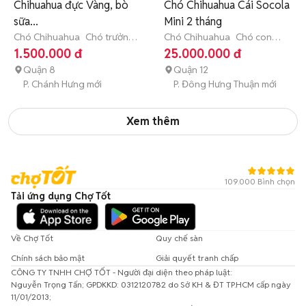
Chihuahua đực Vàng, bò
Chó Chihuahua Cái Socola
sữa...
Mini 2 tháng
Chó Chihuahua
Chó trưởng
Chó Chihuahua
Chó con
thành (hơn 1 tuổi)
(dưới 3 tháng tuổi)
1.500.000 đ
25.000.000 đ
Quận 8
Quận 12
P. Chánh Hưng mới
P. Đông Hưng Thuận mới
Xem thêm
109.000 Bình chọn
Tải ứng dụng Chợ Tốt
Về Chợ Tốt
Quy chế sàn
Chính sách bảo mật
Giải quyết tranh chấp
CÔNG TY TNHH CHỢ TỐT - Người đại diện theo pháp luật:
Nguyễn Trọng Tấn; GPDKKD: 0312120782 do Sở KH & ĐT TP.HCM cấp ngày
11/01/2013;