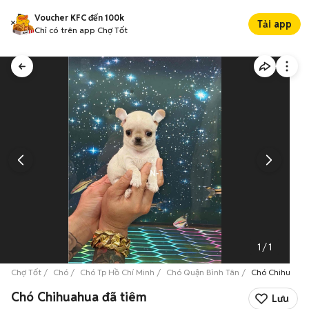
Voucher KFC đến 100k
Tải app
Chỉ có trên app Chợ Tốt
1
/
1
Chợ Tốt
Chó
Chó Tp Hồ Chí Minh
Chó Quận Bình Tân
Chó Chihuahua
Chó Chihuahua đã tiêm
Lưu