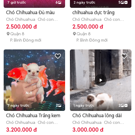
7 giờ trước
6
2 ngày trước
5
Chó Chihuahua Đủ màu
chihuahua đực trắng
Chó Chihuahua
Chó con
Chó Chihuahua
Chó con
(dưới 3 tháng tuổi)
(dưới 3 tháng tuổi)
2.500.000 đ
2.500.000 đ
Quận 8
Quận 8
P. Bình Đông mới
P. Bình Đông mới
7 ngày trước
2
1 ngày trước
2
Chó Chihuahua Trắng kem
Chó Chihuahua lông dài
Chó Chihuahua
Chó con
Chó Chihuahua
Chó con
(dưới 3 tháng tuổi)
(dưới 3 tháng tuổi)
3.200.000 đ
3.000.000 đ