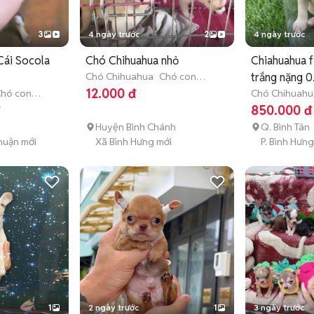
3
4 ngày trước
2
4 ngày trước
Cái Socola
Chó Chihuahua nhỏ
Chiahuahua f
Chó Chihuahua
Chó con
trắng nặng 0
(dưới 3 tháng tuổi)
12.000 đ
hó con
Chó Chihuahu
)
(dưới 3 tháng 
đ
850.000 đ
Huyện Bình Chánh
Q. Bình Tân
huận mới
Xã Bình Hưng mới
P. Bình Hưn
1
2 ngày trước
1
3 ngày trước