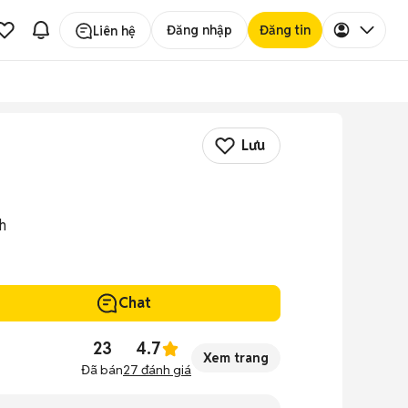
Đăng nhập
Đăng tin
Liên hệ
Lưu
h
Chat
23
4.7
Xem trang
Đã bán
27
đánh giá