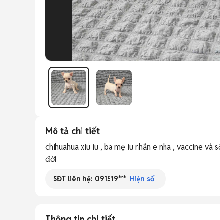
Mô tả chi tiết
chihuahua xiu iu , ba mẹ iu nhắn e nha , vaccine và 
đời
SĐT liên hệ:
091519***
Hiện số
Thông tin chi tiết