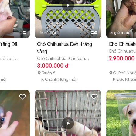
1
Tin nổi bật
4
21 giờ trước
Trắng Đã
Chó Chihuahua Đen, trắng
Chó Chihuah
vàng
Chó Chihuahu
(dưới 3 tháng 
2.900.000
hó con
Chó Chihuahua
Chó con
)
(dưới 3 tháng tuổi)
3.000.000 đ
Quận 8
Q. Phú Nhu
 mới
P. Chánh Hưng mới
P. Đức Nhuậ