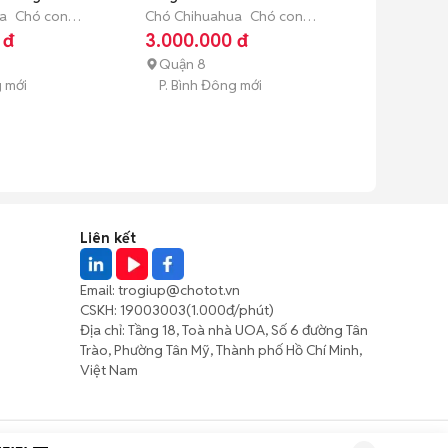
a
Chó con
Chó Chihuahua
Chó con
tuổi)
(dưới 3 tháng tuổi)
 đ
3.000.000 đ
Quận 8
g mới
P. Bình Đông mới
Liên kết
Email:
trogiup@chotot.vn
CSKH:
19003003
(1.000đ/phút)
Địa chỉ: Tầng 18, Toà nhà UOA, Số 6 đường Tân
Trào, Phường Tân Mỹ, Thành phố Hồ Chí Minh,
Việt Nam