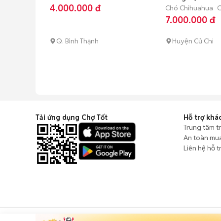
(dưới 3 tháng tuổi)
4.000.000 đ
Chó Chihuahua
C
(dưới 1 năm tuổi)
7.000.000 đ
Q. Bình Thạnh
Huyện Củ Chi
Tải ứng dụng Chợ Tốt
Hỗ trợ khá
Trung tâm t
An toàn mu
Liên hệ hỗ t