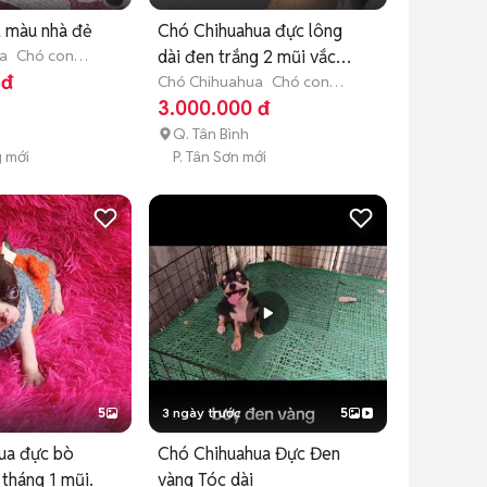
ủ màu nhà đẻ
Chó Chihuahua đực lông
a
Chó con
dài đen trắng 2 mũi vắc
tuổi)
 đ
xin
Chó Chihuahua
Chó con
(dưới 3 tháng tuổi)
3.000.000 đ
Q. Tân Bình
g mới
P. Tân Sơn mới
5
3 ngày trước
5
ua đực bò
Chó Chihuahua Đực Đen
 tháng 1 mũi.
vàng Tóc dài