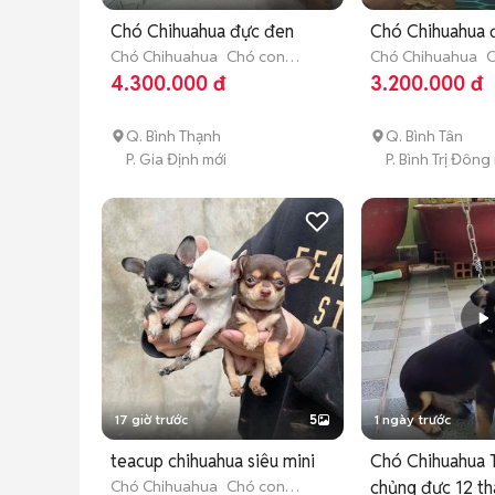
Chó Chihuahua đực đen
C
Chó Chihuahua
Chó con
Chó Chihuahua
C
(dưới 3 tháng tuổi)
(dưới 3 tháng tuổi
4.300.000 đ
3.200.000 đ
Q. Bình Thạnh
Q. Bình Tân
P. Gia Định mới
P. Bình Trị Đông
17 giờ trước
5
1 ngày trước
teacup chihuahua siêu mini
Chó Chihuahua 
Chó Chihuahua
Chó con
chủng đực 12 t