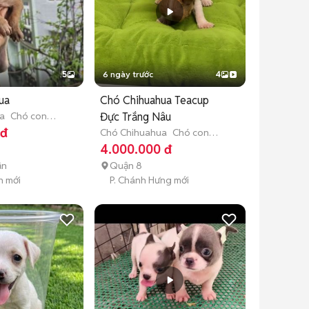
5
6 ngày trước
4
ua
Chó Chihuahua Teacup
a
Chó con
Đực Trắng Nâu
tuổi)
 đ
Chó Chihuahua
Chó con
(dưới 3 tháng tuổi)
4.000.000 đ
ận
Quận 8
n mới
P. Chánh Hưng mới