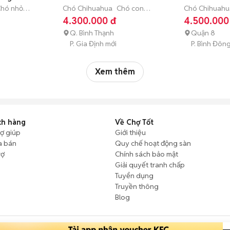
hó nhỏ
Chó Chihuahua
Chó con
Chó Chihuahu
(dưới 3 tháng tuổi)
(dưới 3 tháng 
4.300.000 đ
4.500.000
Q. Bình Thạnh
Quận 8
P. Gia Định mới
P. Bình Đôn
Xem thêm
ch hàng
Về Chợ Tốt
rợ giúp
Giới thiệu
a bán
Quy chế hoạt động sàn
rợ
Chính sách bảo mật
Giải quyết tranh chấp
Tuyển dụng
Truyền thông
Blog