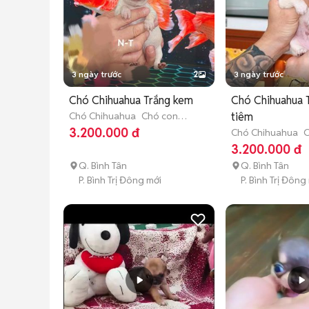
3 ngày trước
2
3 ngày trước
Chó Chihuahua Trắng kem
Chó Chihuahua 
Chó Chihuahua
Chó con
tiêm
(dưới 3 tháng tuổi)
3.200.000 đ
Chó Chihuahua
C
(dưới 3 tháng tuổi
3.200.000 đ
Q. Bình Tân
Q. Bình Tân
P. Bình Trị Đông mới
P. Bình Trị Đông