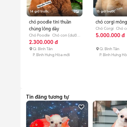
14 giờ trước
2
15 giờ trước
chó poodle tini thuần
chó corgi mông 
chủng lông dày
Chó Corgi
Chó c
tháng tuổi)
5.000.000 đ
Chó Poodle
Chó con (dưới
3 tháng tuổi)
2.300.000 đ
Q. Bình Tân
Q. Bình Tân
P. Bình Hưng Hòa mới
P. Bình Hưng H
Tin đăng tương tự