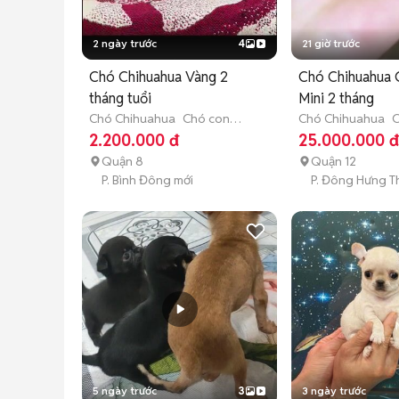
2 ngày trước
4
21 giờ trước
Chó Chihuahua Vàng 2
Chó Chihuahua 
tháng tuổi
Mini 2 tháng
Chó Chihuahua
Chó con
Chó Chihuahua
C
(dưới 3 tháng tuổi)
(dưới 3 tháng tuổi
2.200.000 đ
25.000.000 
Quận 8
Quận 12
P. Bình Đông mới
P. Đông Hưng T
5 ngày trước
3
3 ngày trước