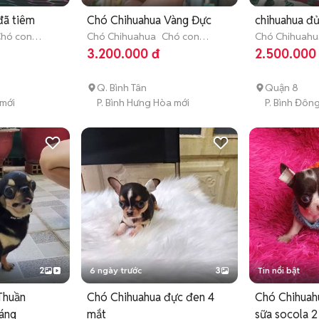
hó Chihuahua đã tiêm
Chó Chihuahua Vàng Đực
chihuahua đ
hó con
Chó Chihuahua
Chó con
Chó Chihuahu
)
(dưới 3 tháng tuổi)
(dưới 3 tháng 
3.200.000 đ
2.500.000
Q. Bình Tân
Quận 8
 mới
P. Bình Hưng Hòa mới
P. Bình Đôn
2
6 ngày trước
3
Tin nổi bật
Thuần
Chó Chihuahua đực đen 4
Chó Chihuah
háng
mắt
sữa socola 2