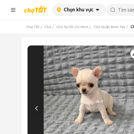
Chọn khu vực
Chợ Tốt
Chó
Chó Tp Hồ Chí Minh
Chó Quận Bình Tân
C