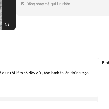
1
/
2
Bìn
sổ giun rồi kèm sổ đầy đủ , bảo hành thuần chủng trọn 