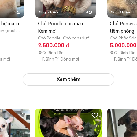
3
15 giờ trước
4
15 giờ trước
bự xiu iu
Chó Poodle con màu
Chó Pomera
on (dưới 3
Kem mơ
tiêm phòng
Chó Poodle
Chó con (dưới
Chó Phốc Sóc
3 tháng tuổi)
(dưới 3 tháng 
2.500.000 đ
5.000.000
Q. Bình Tân
Q. Bình Tân
òa mới
P. Bình Trị Đông mới
P. Bình Trị 
Xem thêm