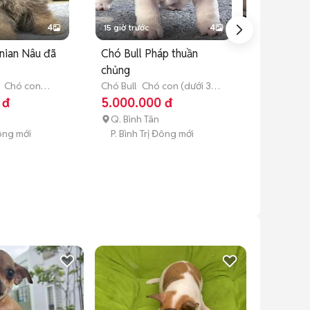
4
15 giờ trước
4
16 giờ trước
nian Nâu đã
Chó Bull Pháp thuần
chó bullpháp
chủng
đàn mới
Chó con
Chó Bull
Chó con (dưới 3
Chó Bull
Chó 
tuổi)
tháng tuổi)
tháng tuổi)
 đ
5.000.000 đ
6.000.000
Q. Bình Tân
Q. Bình Tân
Đông mới
P. Bình Trị Đông mới
P. Bình Trị 