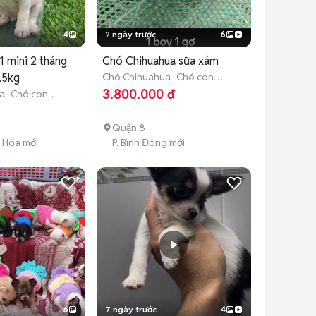
4
2 ngày trước
6
1 mini 2 tháng
Chó Chihuahua sữa xám
.5kg
Chó Chihuahua
Chó con
(dưới 3 tháng tuổi)
3.800.000 đ
a
Chó con
tuổi)
Quận 8
g Hòa mới
P. Bình Đông mới
6
7 ngày trước
4