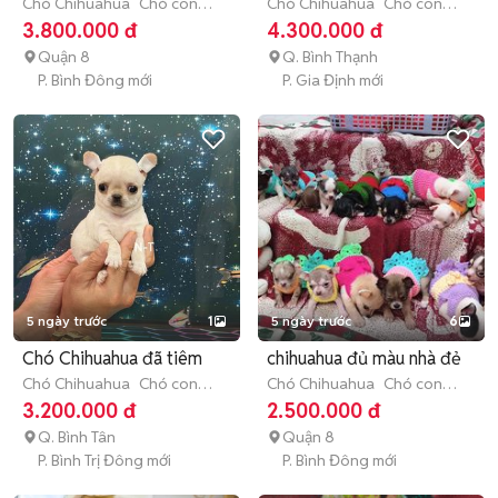
Chó Chihuahua
Chó con
Chó Chihuahua
Chó con
(dưới 3 tháng tuổi)
(dưới 3 tháng tuổi)
3.800.000 đ
4.300.000 đ
Quận 8
Q. Bình Thạnh
P. Bình Đông mới
P. Gia Định mới
5 ngày trước
1
5 ngày trước
6
Chó Chihuahua đã tiêm
chihuahua đủ màu nhà đẻ
Chó Chihuahua
Chó con
Chó Chihuahua
Chó con
(dưới 3 tháng tuổi)
(dưới 3 tháng tuổi)
3.200.000 đ
2.500.000 đ
Q. Bình Tân
Quận 8
P. Bình Trị Đông mới
P. Bình Đông mới