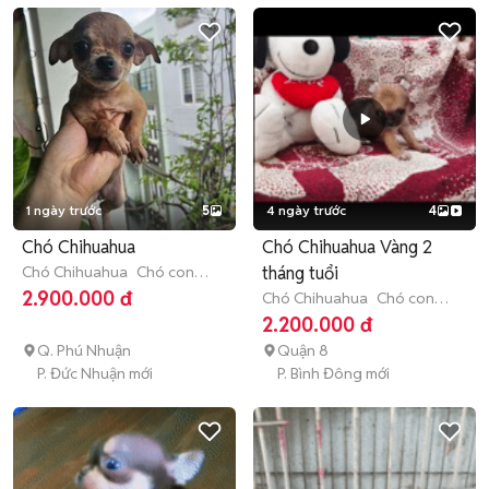
1 ngày trước
5
4 ngày trước
4
Chó Chihuahua
Chó Chihuahua Vàng 2
Chó Chihuahua
Chó con
tháng tuổi
(dưới 3 tháng tuổi)
2.900.000 đ
Chó Chihuahua
Chó con
(dưới 3 tháng tuổi)
2.200.000 đ
Q. Phú Nhuận
Quận 8
P. Đức Nhuận mới
P. Bình Đông mới