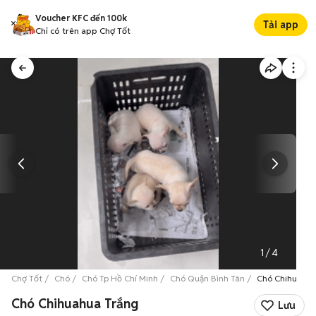
Voucher KFC đến 100k
Tải app
Chỉ có trên app Chợ Tốt
1
/
4
Chợ Tốt
Chó
Chó Tp Hồ Chí Minh
Chó Quận Bình Tân
Chó Chihuahua
Chó Chihuahua Trắng
Lưu