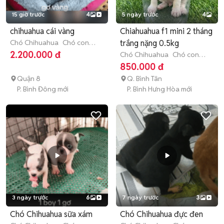
15 giờ trước
4
5 ngày trước
4
chihuahua cái vàng
Chiahuahua f1 mini 2 tháng
Chó Chihuahua
Chó con
trắng nặng 0.5kg
(dưới 3 tháng tuổi)
2.200.000 đ
Chó Chihuahua
Chó con
(dưới 3 tháng tuổi)
850.000 đ
Quận 8
Q. Bình Tân
P. Bình Đông mới
P. Bình Hưng Hòa mới
3 ngày trước
6
7 ngày trước
3
Chó Chihuahua sữa xám
Chó Chihuahua đực đen