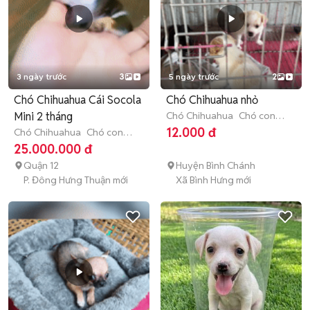
3 ngày trước
3
5 ngày trước
2
Chó Chihuahua Cái Socola
Chó Chihuahua nhỏ
Mini 2 tháng
Chó Chihuahua
Chó con
(dưới 3 tháng tuổi)
12.000 đ
Chó Chihuahua
Chó con
(dưới 3 tháng tuổi)
25.000.000 đ
Quận 12
Huyện Bình Chánh
P. Đông Hưng Thuận mới
Xã Bình Hưng mới