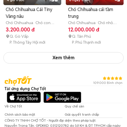
Chó Chihuahua Cái Tiny
Chó Chihuahua cái tầm
Vàng nâu
trung
Chó Chihuahua
Chó con
Chó Chihuahua
Chó nhỏ
(dưới 3 tháng tuổi)
(dưới 1 năm tuổi)
3.200.000 đ
12.000.000 đ
Q. Gò Vấp
Q. Tân Phú
P. Thông Tây Hội mới
P. Phú Thạnh mới
Xem thêm
109.000 Bình chọn
Tải ứng dụng Chợ Tốt
Về Chợ Tốt
Quy chế sàn
Chính sách bảo mật
Giải quyết tranh chấp
CÔNG TY TNHH CHỢ TỐT - Người đại diện theo pháp luật:
Nguyễn Trọng Tấn; GPDKKD: 0312120782 do Sở KH & ĐT TP.HCM cấp ngày