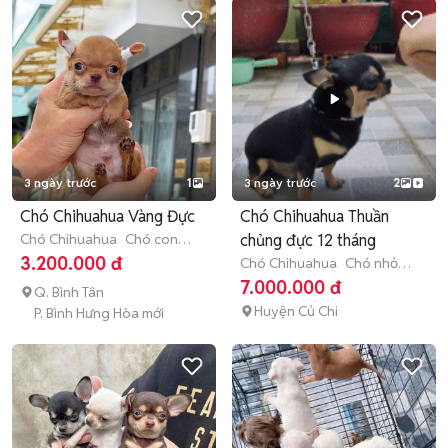
3 ngày trước
1
3 ngày trước
2
Chó Chihuahua Vàng Đực
Chó Chihuahua Thuần
Chó Chihuahua
Chó con
chủng đực 12 tháng
(dưới 3 tháng tuổi)
3.200.000 đ
Chó Chihuahua
Chó nhỏ
(dưới 1 năm tuổi)
7.000.000 đ
Q. Bình Tân
Huyện Củ Chi
P. Bình Hưng Hòa mới