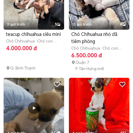
11 giờ trước
5
12 giờ trước
6
teacup chihuahua siêu mini
Chó Chihuahua nhỏ đã
Chó Chihuahua
Chó con
tiêm phòng
(dưới 3 tháng tuổi)
4.000.000 đ
Chó Chihuahua
Chó con
(dưới 3 tháng tuổi)
6.500.000 đ
Quận 7
Q. Bình Thạnh
P. Tân Hưng mới
4 giờ trước
5
6 ngày trước
4