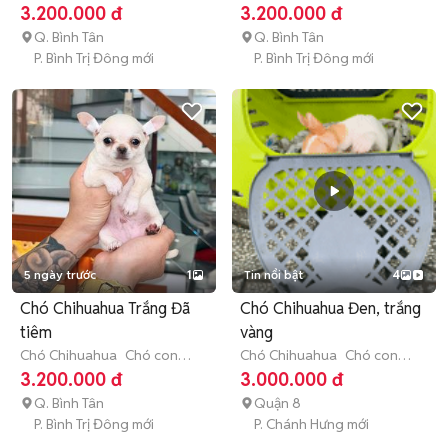
(dưới 1 năm tuổi)
(dưới 3 tháng tuổi)
3.200.000 đ
3.200.000 đ
Q. Bình Tân
Q. Bình Tân
P. Bình Trị Đông mới
P. Bình Trị Đông mới
5 ngày trước
1
Tin nổi bật
4
Chó Chihuahua Trắng Đã
Chó Chihuahua Đen, trắng
tiêm
vàng
Chó Chihuahua
Chó con
Chó Chihuahua
Chó con
(dưới 3 tháng tuổi)
(dưới 3 tháng tuổi)
3.200.000 đ
3.000.000 đ
Q. Bình Tân
Quận 8
P. Bình Trị Đông mới
P. Chánh Hưng mới