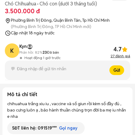
Chó Chihuahua
Chó con (dưới 3 tháng tuổi)
3.500.000 đ
Phường Bình Trị Đông, Quận Bình Tân, Tp Hồ Chí Minh
(Phường Bình Trị Đông, TP Hồ Chí Minh mới)
Cập nhật
18 ngày trước
Kyn
4.7
K
Phản hồi:
82%
23
Đã bán
27
đánh giá
Hoạt động 1 giờ trước
Gửi
Mô tả chi tiết
chihuahua trắng xiu iu , vaccine và sổ giun rồi kèm sổ đầy đủ , 
bao cưng luôn ạ , bảo hành thuần chủng trọn đời ba mẹ iu nhắn 
e nha
SĐT liên hệ:
091519***
Gọi ngay