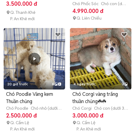
(dưới 3 tháng tuổi)
3.500.000 đ
Chó Phốc Sóc
Chó con (dưới
3 tháng tuổi)
4.990.000 đ
Q. Thanh Khê
Q. Liên Chiểu
P. An Khê mới
20 giờ trước
6
4 ngày trước
3
Chó Poodle Vàng kem
Chó Corgi vàng trắng
Thuần chủng
thuần chủng☘️☘️
Chó Poodle
Chó nhỏ (dưới 1
Chó Corgi
Chó con (dưới 3
năm tuổi)
tháng tuổi)
2.500.000 đ
3.000.000 đ
Q. Cẩm Lệ
Q. Cẩm Lệ
P. An Khê mới
P. An Khê mới