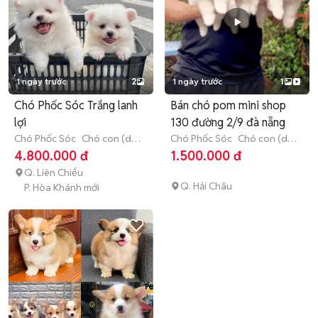
1 ngày trước
2
1 ngày trước
1
Chó Phốc Sóc Trắng lanh
Bán chó pom mini shop
lợi
130 đường 2/9 đà nẵng
Chó Phốc Sóc
Chó con (dưới
Chó Phốc Sóc
Chó con (dưới
3 tháng tuổi)
3 tháng tuổi)
4.800.000 đ
1.500.000 đ
Q. Liên Chiểu
Q. Hải Châu
P. Hòa Khánh mới