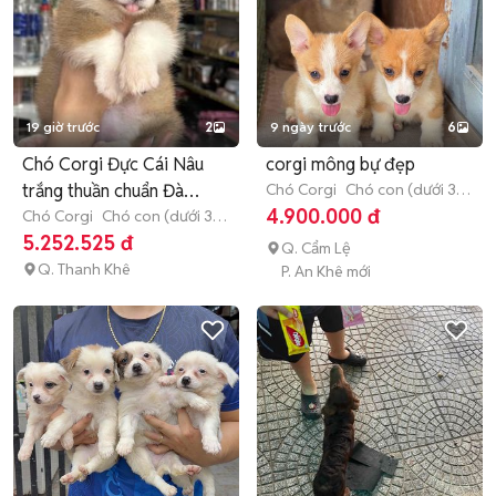
19 giờ trước
2
9 ngày trước
6
Chó Corgi Đực Cái Nâu
corgi mông bự đẹp
trắng thuần chuẩn Đà
Chó Corgi
Chó con (dưới 3
tháng tuổi)
4.900.000 đ
Nẵng
Chó Corgi
Chó con (dưới 3
tháng tuổi)
5.252.525 đ
Q. Cẩm Lệ
Q. Thanh Khê
P. An Khê mới