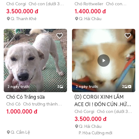
Chó Corgi
Chó con (dưới 3
Chó Rottweiler
Chó con
tháng tuổi)
(dưới 3 tháng tuổi)
3.500.000 đ
1.400.000 đ
Q. Thanh Khê
Q. Hải Châu
2 ngày trước
3
2 ngày trước
2
Chó Cỏ Trắng sữa
(D) CORGI XINH LẮM
Chó Cỏ
Chó trưởng thành
ACE ƠI ! ĐÓN CÚN .HỨA
(hơn 1 tuổi)
1.000.000 đ
SẼ NGOAN
Chó Corgi
Chó con (dưới 3
tháng tuổi)
3.500.000 đ
Q. Hải Châu
Q. Cẩm Lệ
P. Hòa Cường mới