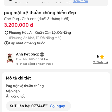
Xem thêm
Thông tin mang tính tham khảo và bạn không thể liên hệ
với người bán. Bạn hãy tham khảo thêm các tin đăng
pug mặt xệ thuần chủng hiếm đẹp
tương tự khác dưới đây nhé!
Chó Pug
Chó con (dưới 3 tháng tuổi)
3.200.000 đ
Phường Hòa An, Quận Cẩm Lệ, Đà Nẵng
(Phường An Khê, TP Đà Nẵng mới)
Cập nhật
2 tháng trước
Anh Pet Shop
5
Phản hồi:
80%
88
Đã bán
2
đánh giá
Hoạt động 1 ngày trước
Mô tả chi tiết
Pug mặt xệ thuần chủng

Mập đẹp

Ăn uống tốt
SĐT liên hệ:
077441***
Gọi ngay