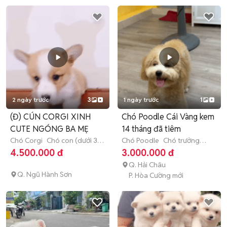
2 ngày trước
3
1 ngày trước
1
(Đ) CÚN CORGI XINH
Chó Poodle Cái Vàng kem
CUTE NGÓNG BA MẸ
14 tháng đã tiêm
Chó Corgi
Chó con (dưới 3
Chó Poodle
Chó trưởng
tháng tuổi)
thành (hơn 1 tuổi)
4.500.000 đ
3.000.000 đ
Q. Hải Châu
Q. Ngũ Hành Sơn
P. Hòa Cường mới