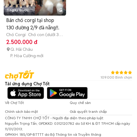
1 ngày trước
1
Bán chó corgi tại shop
130 đường 2/9 đà nẵng!!.
Chó Corgi
Chó con (dưới 3
tháng tuổi)
2.500.000 đ
Q. Hải Châu
P. Hòa Cường mới
109.000 Bình chọn
Tải ứng dụng Chợ Tốt
Về Chợ Tốt
Quy chế sàn
Chính sách bảo mật
Giải quyết tranh chấp
CÔNG TY TNHH CHỢ TỐT - Người đại diện theo pháp luật:
Nguyễn Trọng Tấn; GPDKKD: 0312120782 do Sở KH & ĐT TP.HCM cấp ngày
11/01/2013;
GPMXH: 185/GP-BTTTT do Bộ Thông tin và Truyền thông