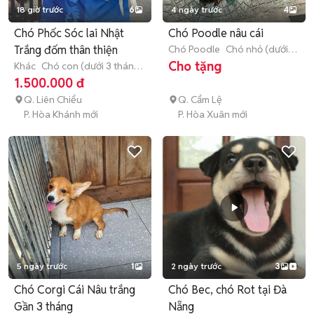
18 giờ trước
6
4 ngày trước
4
Chó Phốc Sóc lai Nhật
Chó Poodle nâu cái
Trắng đốm thân thiện
Chó Poodle
Chó nhỏ (dưới 1
năm tuổi)
Cho tặng
Khác
Chó con (dưới 3 tháng
tuổi)
1.500.000 đ
Q. Liên Chiểu
Q. Cẩm Lệ
P. Hòa Khánh mới
P. Hòa Xuân mới
5 ngày trước
1
2 ngày trước
3
Chó Corgi Cái Nâu trắng
Chó Bec, chó Rot tại Đà
Gần 3 tháng
Nẵng