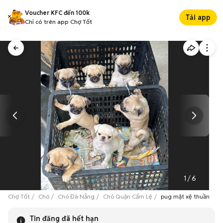
Voucher KFC đến 100k
Tải app
Chỉ có trên app Chợ Tốt
1
/
6
Chợ Tốt
Chó
Chó Đà Nẵng
Chó Quận Cẩm Lệ
pug mặt xệ thuần chủ
Tin đăng đã hết hạn