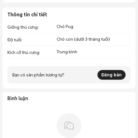
Thông tin chi tiết
Chó Pug
Giống thú cưng
:
Chó con (dưới 3 tháng tuổi)
Độ tuổi
:
Trung bình
Kích cỡ thú cưng
:
Bạn có sản phẩm tương tự?
Đăng bán
Bình luận