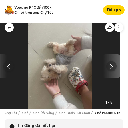
Voucher KFC đến 100k
Tải app
Chỉ có trên app Chợ Tốt
1
/
5
Chợ Tốt
Chó
Chó Đà Nẵng
Chó Quận Hải Châu
Chó Poodle 6 tháng 
Tin đăng đã hết hạn