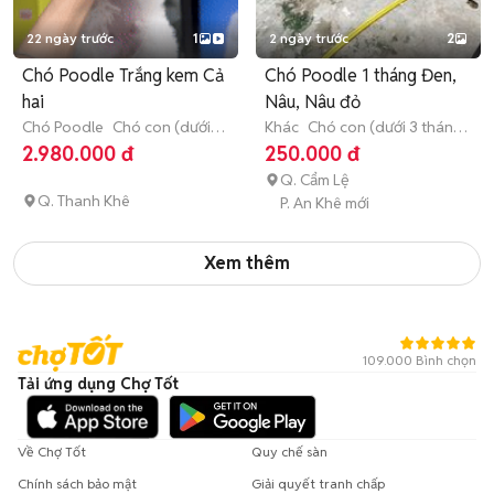
22 ngày trước
1
2 ngày trước
2
Chó Poodle Trắng kem Cả
Chó Poodle 1 tháng Đen,
hai
Nâu, Nâu đỏ
Chó Poodle
Chó con (dưới 3
Khác
Chó con (dưới 3 tháng
tháng tuổi)
tuổi)
2.980.000 đ
250.000 đ
Q. Cẩm Lệ
Q. Thanh Khê
P. An Khê mới
Xem thêm
109.000 Bình chọn
Tải ứng dụng Chợ Tốt
Về Chợ Tốt
Quy chế sàn
Chính sách bảo mật
Giải quyết tranh chấp