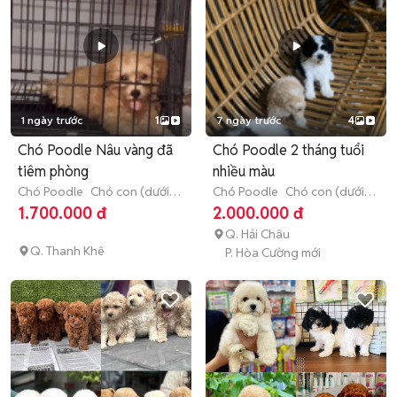
1 ngày trước
1
7 ngày trước
4
Chó Poodle Nâu vàng đã
Chó Poodle 2 tháng tuổi
tiêm phòng
nhiều màu
Chó Poodle
Chó con (dưới 3
Chó Poodle
Chó con (dưới 3
tháng tuổi)
tháng tuổi)
1.700.000 đ
2.000.000 đ
Q. Hải Châu
Q. Thanh Khê
P. Hòa Cường mới