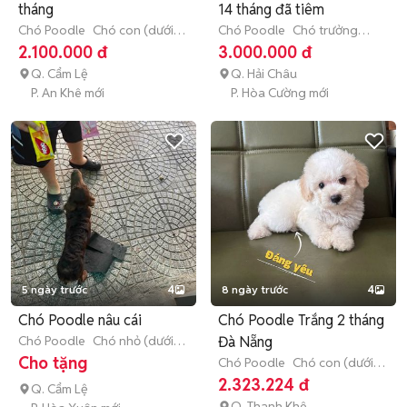
tháng
14 tháng đã tiêm
Chó Poodle
Chó con (dưới 3
Chó Poodle
Chó trưởng
tháng tuổi)
thành (hơn 1 tuổi)
2.100.000 đ
3.000.000 đ
Q. Cẩm Lệ
Q. Hải Châu
P. An Khê mới
P. Hòa Cường mới
5 ngày trước
4
8 ngày trước
4
Chó Poodle nâu cái
Chó Poodle Trắng 2 tháng
Chó Poodle
Chó nhỏ (dưới 1
Đà Nẵng
năm tuổi)
Cho tặng
Chó Poodle
Chó con (dưới 3
tháng tuổi)
2.323.224 đ
Q. Cẩm Lệ
Q. Thanh Khê