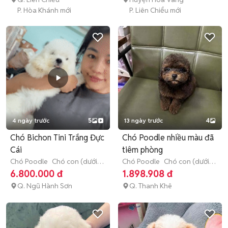
P. Hòa Khánh mới
P. Liên Chiểu mới
4 ngày trước
5
13 ngày trước
4
Chó Bichon Tini Trắng Đực
Chó Poodle nhiều màu đã
Cái
tiêm phòng
Chó Poodle
Chó con (dưới 3
Chó Poodle
Chó con (dưới 3
tháng tuổi)
tháng tuổi)
6.800.000 đ
1.898.908 đ
Q. Ngũ Hành Sơn
Q. Thanh Khê