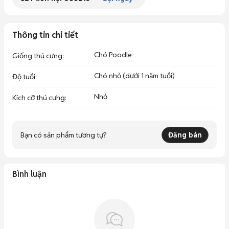
Thông tin chi tiết
Chó Poodle
Giống thú cưng
:
Chó nhỏ (dưới 1 năm tuổi)
Độ tuổi
:
Nhỏ
Kích cỡ thú cưng
:
Bạn có sản phẩm tương tự?
Đăng bán
Bình luận