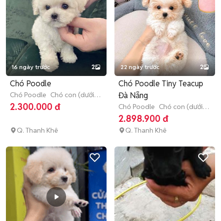
16 ngày trước
2
22 ngày trước
2
Chó Poodle
Chó Poodle Tiny Teacup
Chó Poodle
Chó con (dưới 3
Đà Nẵng
tháng tuổi)
2.300.000 đ
Chó Poodle
Chó con (dưới 3
tháng tuổi)
2.898.900 đ
Q. Thanh Khê
Q. Thanh Khê