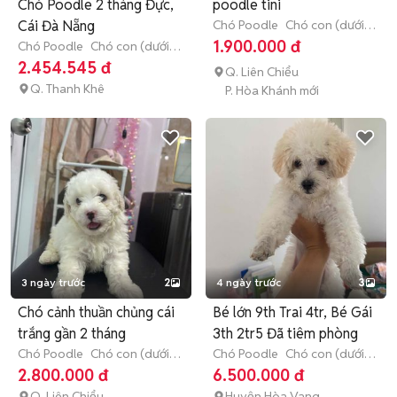
Chó Poodle 2 tháng Đực,
poodle tini
Cái Đà Nẵng
Chó Poodle
Chó con (dưới 3
tháng tuổi)
1.900.000 đ
Chó Poodle
Chó con (dưới 3
tháng tuổi)
2.454.545 đ
Q. Liên Chiểu
Q. Thanh Khê
P. Hòa Khánh mới
3 ngày trước
2
4 ngày trước
3
Chó cảnh thuần chủng cái
Bé lớn 9th Trai 4tr, Bé Gái
trắng gần 2 tháng
3th 2tr5 Đã tiêm phòng
Chó Poodle
Chó con (dưới 3
Chó Poodle
Chó con (dưới 3
tháng tuổi)
tháng tuổi)
2.800.000 đ
6.500.000 đ
Q. Liên Chiểu
Huyện Hòa Vang