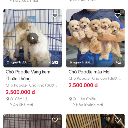
P. Hòa Xuân mới
2 ngày trước
6
8 ngày trước
4
Chó Poodle Vàng kem
Chó Poodle màu Mơ
Thuần chủng
Chó Poodle
Chó con (dưới 3
tháng tuổi)
2.500.000 đ
Chó Poodle
Chó nhỏ (dưới 1
năm tuổi)
2.500.000 đ
Q. Cẩm Lệ
Q. Liên Chiểu
P. An Khê mới
P. Hòa Khánh mới