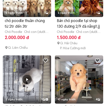
5 ngày trước
1
2 ngày trước
1
chó poodle thuần chủng
Bán chó poodle tại shop
từ 2tr đến 3tr
130 đường 2/9 đà nẵng!!.jj
Chó Poodle
Chó con (dưới 3
Chó Poodle
Chó con (dưới 3
tháng tuổi)
tháng tuổi)
2.000.000 đ
1.500.000 đ
Q. Hải Châu
Q. Liên Chiểu
P. Hòa Cường mới
2 ngày trước
1
10 ngày trước
4