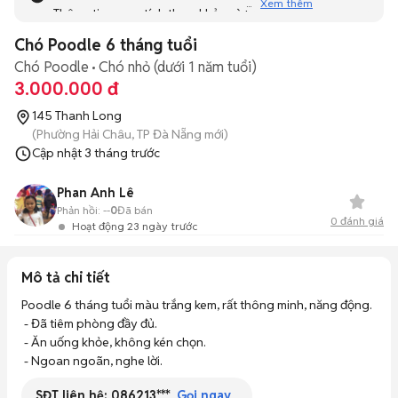
Xem thêm
Thông tin mang tính tham khảo và bạn không thể liên hệ
với người bán. Bạn hãy tham khảo thêm các tin đăng
Chó Poodle 6 tháng tuổi
tương tự khác dưới đây nhé!
Chó Poodle
Chó nhỏ (dưới 1 năm tuổi)
3.000.000 đ
145 Thanh Long
(Phường Hải Châu, TP Đà Nẵng mới)
Cập nhật
3 tháng trước
Phan Anh Lê
Phản hồi:
--
0
Đã bán
0
đánh giá
Hoạt động 23 ngày trước
Mô tả chi tiết
Poodle 6 tháng tuổi màu trắng kem, rất thông minh, năng động. 

 - Đã tiêm phòng đầy đủ. 

 - Ăn uống khỏe, không kén chọn. 

 - Ngoan ngoãn, nghe lời.
SĐT liên hệ:
086213***
Gọi ngay