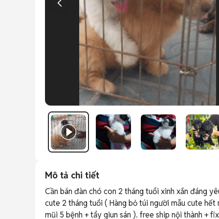
Mô tả chi tiết
Cần bán đàn chó con 2 tháng tuổi xinh xắn đán
cute 2 tháng tuổi ( Hàng bỏ túi người mẫu cute hết 
mũi 5 bệnh + tẩy giun sán ). free ship nội thành + f