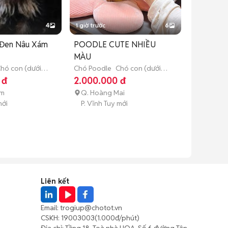
4
1 giờ trước
6
 Đen Nâu Xám
POODLE CUTE NHIỀU
MÀU
hó con (dưới 3
Chó Poodle
Chó con (dưới 3
tháng tuổi)
 đ
2.000.000 đ
ếm
Q. Hoàng Mai
mới
P. Vĩnh Tuy mới
Liên kết
Email:
trogiup@chotot.vn
CSKH:
19003003
(1.000đ/phút)
Địa chỉ: Tầng 18, Toà nhà UOA, Số 6 đường Tân