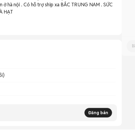
con ở hà nội . Có hỗ trợ ship xa BẮC TRUNG NAM . SỨC 
À HẠT 
ổi)
Đăng bán