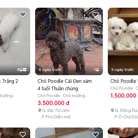
4
6 ngày trước
1
5 ngày trước
 Trắng 2
Chó Poodle Cái Đen xám
Chó Poodle 
4 tuổi Thuần chủng
Chó Poodle
C
tháng tuổi)
1.500.000
trưởng
Chó Poodle
Chó trưởng
thành (hơn 1 tuổi)
3.500.000 đ
Q. Bắc Từ Liêm
Q. Đống Đa
P. Phú Diễn mới
P. Ô Chợ Dừ