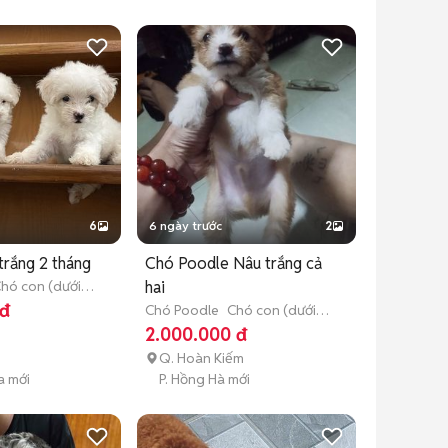
6
6 ngày trước
2
trắng 2 tháng
Chó Poodle Nâu trắng cả
hó con (dưới 3
hai
 đ
Chó Poodle
Chó con (dưới 3
tháng tuổi)
2.000.000 đ
Q. Hoàn Kiếm
a mới
P. Hồng Hà mới