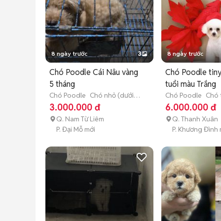
8 ngày trước
3
8 ngày trước
Chó Poodle Cái Nâu vàng
Chó Poodle tiny
5 tháng
tuổi màu Trắng
Chó Poodle
Chó nhỏ (dưới 1
Chó Poodle
Chó 
năm tuổi)
thành (hơn 1 tuổi)
3.000.000 đ
6.000.000 đ
Q. Nam Từ Liêm
Q. Thanh Xuân
P. Đại Mỗ mới
P. Khương Đình 