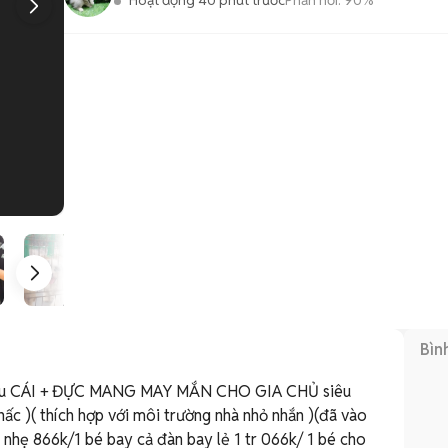
Hoạt động 40 phút trước
Phản hồi:
90%
1
/
6
Bìn
g yêu CÁI + ĐỰC MANG MAY MẮN CHO GIA CHỦ siêu 
nấc )( thích hợp với môi trường nhà nhỏ nhắn )(đã vào 
ix nhẹ 866k/1 bé bay cả đàn bay lẻ 1 tr 066k/ 1 bé cho 