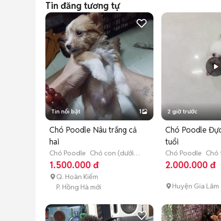
Tin đăng tương tự
Tin nổi bật
1
2 giờ trước
Chó Poodle Nâu trắng cả
Chó Poodle Đực
hai
tuổi
Chó Poodle
Chó con (dưới 3
Chó Poodle
Chó 
tháng tuổi)
thành (hơn 1 tuổi)
1.500.000 đ
2.000.000 đ
Q. Hoàn Kiếm
Huyện Gia Lâm
P. Hồng Hà mới