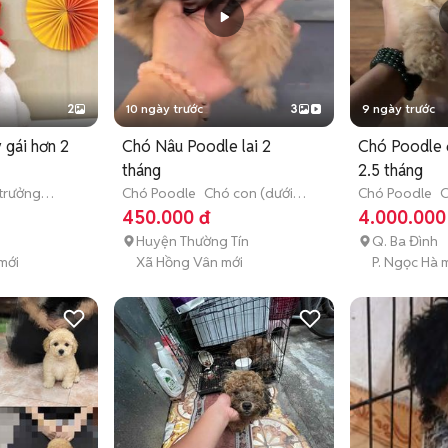
2
10 ngày trước
3
9 ngày trước
 gái hơn 2
Chó Nâu Poodle lai 2
Chó Poodle 
tháng
2.5 tháng
trưởng
Chó Poodle
Chó con (dưới 3
Chó Poodle
C
tháng tuổi)
tháng tuổi)
450.000 đ
4.000.000
Huyện Thường Tín
Q. Ba Đình
mới
Xã Hồng Vân mới
P. Ngọc Hà 