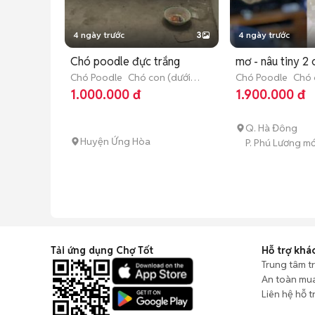
4 ngày trước
3
4 ngày trước
Chó poodle đực trắng
mơ - nâu tiny 2 
Chó Poodle
Chó con (dưới 3
Chó Poodle
Chó 
tháng tuổi)
tháng tuổi)
1.000.000 đ
1.900.000 đ
Q. Hà Đông
Huyện Ứng Hòa
P. Phú Lương mớ
Tải ứng dụng Chợ Tốt
Hỗ trợ khá
Trung tâm t
An toàn mu
Liên hệ hỗ t