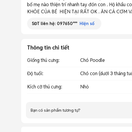
bố mẹ nào thiện trí nhanh tay đón con . Hộ khẩu 
KHỎE CỦA BÉ  HIỆN TẠI RẤT OK . ĂN CẢ CƠM V
SĐT liên hệ:
097650***
Hiện số
Thông tin chi tiết
Giống thú cưng
:
Chó Poodle
Độ tuổi
:
Chó con (dưới 3 tháng tu
Kích cỡ thú cưng
:
Nhỏ
Bạn có sản phẩm tương tự?