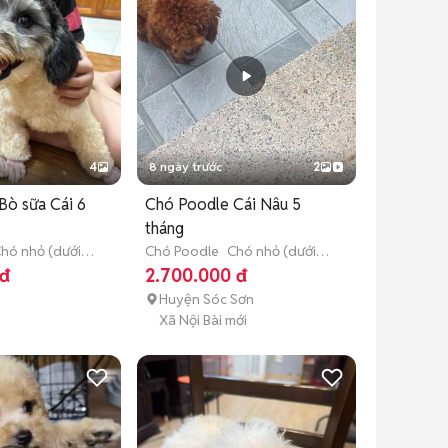
4
8 ngày trước
2
Bò sữa Cái 6
Chó Poodle Cái Nâu 5
tháng
hó nhỏ (dưới 1
Chó Poodle
Chó nhỏ (dưới 1
năm tuổi)
 đ
2.700.000 đ
Huyện Sóc Sơn
Xã Nội Bài mới