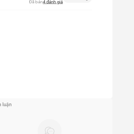
Đã bán
4
đánh giá
h luận