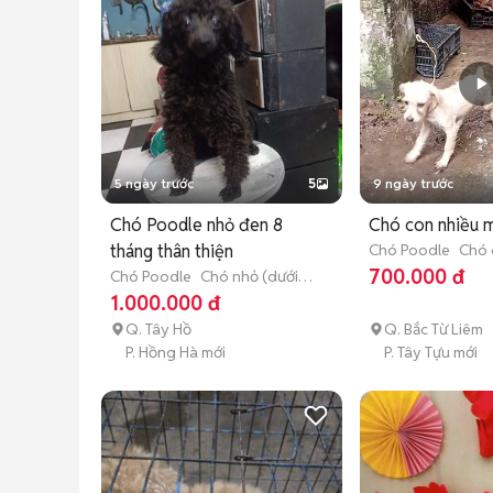
5 ngày trước
5
9 ngày trước
Chó Poodle nhỏ đen 8
Chó con nhiều m
tháng thân thiện
Chó Poodle
Chó 
tháng tuổi)
700.000 đ
Chó Poodle
Chó nhỏ (dưới 1
năm tuổi)
1.000.000 đ
Q. Tây Hồ
Q. Bắc Từ Liêm
P. Hồng Hà mới
P. Tây Tựu mới