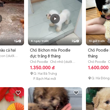
1
8 ngày trước
2
10 giờ trước
àu cả hai
Chó Bichon mix Poodle
Chó Poodle 
con (dưới 3
đực trắng 8 tháng
tháng
Chó Poodle
Chó nhỏ (dưới 1
Chó Poodle
C
năm tuổi)
năm tuổi)
1.350.000 đ
1.600.000
Q. Hai Bà Trưng
Q. Hà Đông
P. Bạch Mai mới