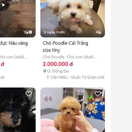
1
5 ngày trước
4
đực Nâu vàng
Chó Poodle Cái Trắng
size tiny
hó con (dưới 3
Chó Poodle
Chó con (dưới 3
tháng tuổi)
 đ
2.000.000 đ
Q. Đống Đa
mới
P. Văn Miếu - Quốc Tử Giám mới