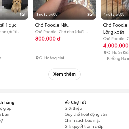
1
2 ngày trước
2
1 ngày trước
cái 1 đực
Chó Poodle Nâu
Chó Poodle
con (dưới 3
Chó Poodle
Chó nhỏ (dưới 1
Lông xoăn
năm tuổi)
800.000 đ
Chó Poodle
C
tháng tuổi)
4.000.000
Q. Hoàn Ki
Q. Hoàng Mai
i
P. Hồng Hà 
Xem thêm
ch hàng
Về Chợ Tốt
rợ giúp
Giới thiệu
a bán
Quy chế hoạt động sàn
rợ
Chính sách bảo mật
Giải quyết tranh chấp