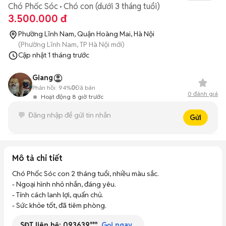
Chó Phốc Sóc
Chó con (dưới 3 tháng tuổi)
3.500.000 đ
Phường Lĩnh Nam, Quận Hoàng Mai, Hà Nội
(Phường Lĩnh Nam, TP Hà Nội mới)
Cập nhật
1 tháng trước
Giang
Phản hồi:
94%
0
Đã bán
0
đánh giá
Hoạt động 8 giờ trước
Gửi
Mô tả chi tiết
Chó Phốc Sóc con 2 tháng tuổi, nhiều màu sắc. 

- Ngoại hình nhỏ nhắn, đáng yêu. 

- Tính cách lanh lợi, quấn chủ. 

- Sức khỏe tốt, đã tiêm phòng.
SĐT liên hệ:
093639***
Gọi ngay