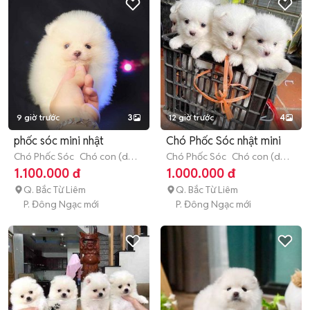
9 giờ trước
3
12 giờ trước
4
phốc sóc mini nhật
Chó Phốc Sóc nhật mini
Chó Phốc Sóc
Chó con (dưới
Chó Phốc Sóc
Chó con (dưới
3 tháng tuổi)
3 tháng tuổi)
1.100.000 đ
1.000.000 đ
Q. Bắc Từ Liêm
Q. Bắc Từ Liêm
P. Đông Ngạc mới
P. Đông Ngạc mới