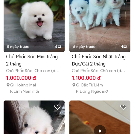
5 ngày trước
6
6 ngày trước
4
Chó Phốc Sóc Mini trắng
Chó Phốc Sóc Nhật Trắng
2 tháng
Đực/Cái 2 tháng
Chó Phốc Sóc
Chó con (dưới
Chó Phốc Sóc
Chó con (dưới
3 tháng tuổi)
3 tháng tuổi)
1.000.000 đ
1.100.000 đ
Q. Hoàng Mai
Q. Bắc Từ Liêm
P. Lĩnh Nam mới
P. Đông Ngạc mới