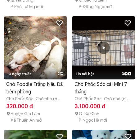
Q. Hà Đông
Q. Bắc Từ Liêm
P. Phú Lương mới
P. Đông Ngạc mới
10 ngày trước
2
Tin nổi bật
3
Chó Poodle Trắng Nâu Đã
Chó Phốc Sóc cái Mini 7
tiêm phòng
tháng
Chó Phốc Sóc
Chó nhỏ (dưới
Chó Phốc Sóc
Chó nhỏ (dưới
1 năm tuổi)
1 năm tuổi)
320.000 đ
3.100.000 đ
Huyện Gia Lâm
Q. Ba Đình
Xã Thuận An mới
P. Ngọc Hà mới