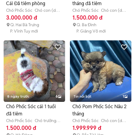
Cái Đã tiêm phòng
tháng đã tiêm
Chó Phốc Sóc
Chó con (dưới
Chó Phốc Sóc
Chó con (dưới
3 tháng tuổi)
3 tháng tuổi)
3.000.000 đ
1.500.000 đ
Q. Hai Bà Trưng
Q. Ba Đình
P. Vĩnh Tuy mới
P. Giảng Võ mới
8 ngày trước
6
Tin nổi bật
1
Chó Phốc Sóc cái 1 tuổi
Chó Pom Phốc Sóc Nâu 2
đã tiêm
tháng
Chó Phốc Sóc
Chó trưởng
Chó Phốc Sóc
Chó con (dưới
thành (hơn 1 tuổi)
3 tháng tuổi)
1.500.000 đ
1.999.999 đ