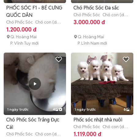
PHỐC SÓC F1 - BÉ CƯNG
Chó Phốc Sóc Đa sắc
QUỐC DÂN
Chó Phốc Sóc
Chó con (dưới
3 tháng tuổi)
3.000.000 đ
Chó Phốc Sóc
Chó con (dưới
3 tháng tuổi)
1.200.000 đ
Q. Hoàng Mai
Q. Hoàng Mai
P. Vĩnh Tuy mới
P. Lĩnh Nam mới
1 ngày trước
4
1 ngày trước
6
Chó Phốc Sóc Trắng Đực
Phốc sóc nhật nhà nuôi
Cái
Chó Phốc Sóc
Chó con (dưới
3 tháng tuổi)
1.119.000 đ
Chó Phốc Sóc
Chó con (dưới