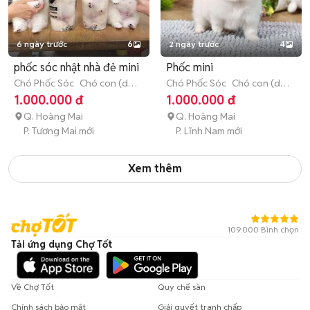
6 ngày trước
6
2 ngày trước
4
phốc sóc nhật nhà đẻ mini
Phốc mini
Chó Phốc Sóc
Chó con (dưới
Chó Phốc Sóc
Chó con (dưới
3 tháng tuổi)
3 tháng tuổi)
1.000.000 đ
1.000.000 đ
Q. Hoàng Mai
Q. Hoàng Mai
P. Tương Mai mới
P. Lĩnh Nam mới
Xem thêm
109.000 Bình chọn
Tải ứng dụng Chợ Tốt
Về Chợ Tốt
Quy chế sàn
Chính sách bảo mật
Giải quyết tranh chấp