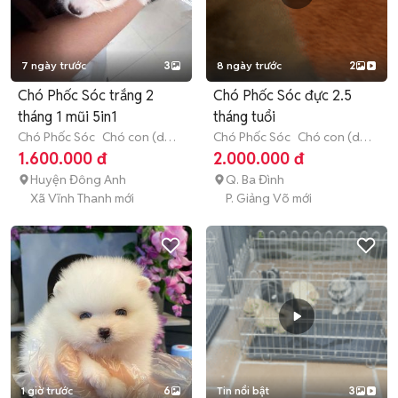
7 ngày trước
3
8 ngày trước
2
Chó Phốc Sóc trắng 2
Chó Phốc Sóc đực 2.5
tháng 1 mũi 5in1
tháng tuổi
Chó Phốc Sóc
Chó con (dưới
Chó Phốc Sóc
Chó con (dưới
3 tháng tuổi)
3 tháng tuổi)
1.600.000 đ
2.000.000 đ
Huyện Đông Anh
Q. Ba Đình
Xã Vĩnh Thanh mới
P. Giảng Võ mới
1 giờ trước
6
Tin nổi bật
3