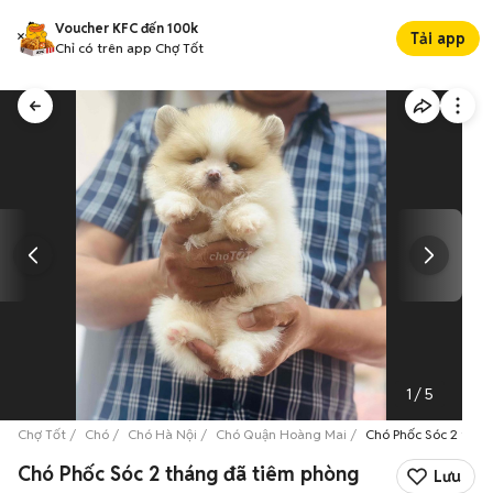
Voucher KFC đến 100k
Tải app
Chỉ có trên app Chợ Tốt
1
/
5
Chợ Tốt
Chó
Chó Hà Nội
Chó Quận Hoàng Mai
Chó Phốc Sóc 2 thán
Chó Phốc Sóc 2 tháng đã tiêm phòng
Lưu