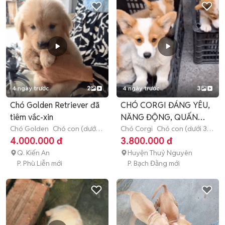
4 ngày trước
2
4 ngày trước
3
Chó Golden Retriever đã
CHÓ CORGI ĐÁNG YÊU,
tiêm vắc-xin
NĂNG ĐỘNG, QUẤN
Chó Golden
Chó con (dưới 3
CHỦ Ạ
Chó Corgi
Chó con (dưới 3
tháng tuổi)
tháng tuổi)
4.000.000 đ
3.800.000 đ
Q. Kiến An
Huyện Thuỷ Nguyên
P. Phù Liễn mới
P. Bạch Đằng mới