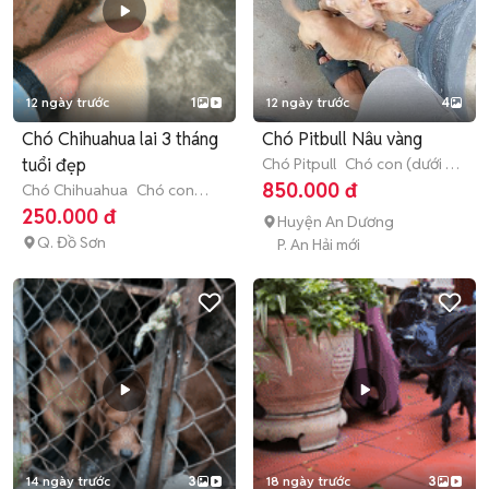
12 ngày trước
1
12 ngày trước
4
Chó Chihuahua lai 3 tháng
Chó Pitbull Nâu vàng
tuổi đẹp
Chó Pitpull
Chó con (dưới 3
tháng tuổi)
850.000 đ
Chó Chihuahua
Chó con
(dưới 3 tháng tuổi)
250.000 đ
Huyện An Dương
Q. Đồ Sơn
P. An Hải mới
14 ngày trước
3
18 ngày trước
3