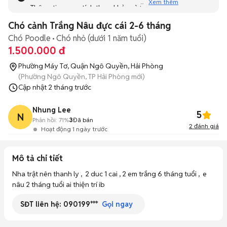
Xem thêm
Thông tin mang tính tham khảo và bạn không thể liên hệ
với người bán. Bạn hãy tham khảo thêm các tin đăng
Chó cảnh Trắng Nâu đực cái 2-6 tháng
tương tự khác dưới đây nhé!
Chó Poodle
Chó nhỏ (dưới 1 năm tuổi)
1.500.000 đ
Phường Máy Tơ, Quận Ngô Quyền, Hải Phòng
(Phường Ngô Quyền, TP Hải Phòng mới)
Cập nhật
2 tháng trước
Nhung Lee
5
N
Phản hồi:
71%
3
Đã bán
2
đánh giá
Hoạt động 1 ngày trước
Mô tả chi tiết
Nha trật nên thanh ly ,  2 duc 1 cai , 2 em trắng 6 tháng tuổi ,  e 
nâu 2 tháng tuổi ai thiện trí ib
SĐT liên hệ:
090199***
Gọi ngay