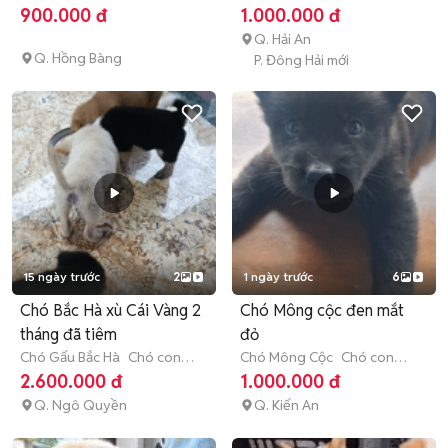
tháng tuổi)
tuổi)
900.000 đ
1.000.000 đ
Q. Hải An
Q. Hồng Bàng
P. Đông Hải mới
15 ngày trước
2
1 ngày trước
6
Chó Bắc Hà xù Cái Vàng 2
Chó Mông cộc đen mắt
tháng đã tiêm
đỏ
Chó Gấu Bắc Hà
Chó con
Chó Mông Cộc
Chó con
(dưới 3 tháng tuổi)
(dưới 3 tháng tuổi)
2.600.000 đ
1.000.000 đ
Q. Ngô Quyền
Q. Kiến An