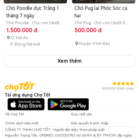
Chó Poodle đực Trắng 1
Chó Pug lai Phốc Sóc cả
tháng 7 ngày
hai
Chó Poodle
Chó con (dưới 3
Chó Pug
Chó con (dưới 3
tháng tuổi)
tháng tuổi)
1.500.000 đ
500.000 đ
Q. Hải An
Huyện Vĩnh Bảo
P. Đông Hải mới
Xem thêm
109.000 Bình chọn
Tải ứng dụng Chợ Tốt
Về Chợ Tốt
Quy chế sàn
Chính sách bảo mật
Giải quyết tranh chấp
CÔNG TY TNHH CHỢ TỐT - Người đại diện theo pháp luật:
Nguyễn Trọng Tấn; GPDKKD: 0312120782 do Sở KH & ĐT TP.HCM cấp ngày