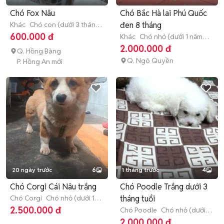
Chó Fox Nâu
Chó Bắc Hà lai Phú Quốc
Khác
Chó con (dưới 3 tháng
đen 8 tháng
tuổi)
600.000 đ
Khác
Chó nhỏ (dưới 1 năm
tuổi)
2.000.000 đ
Q. Hồng Bàng
Q. Ngô Quyền
P. Hồng An mới
20 ngày trước
6
1 tháng trước
4
Chó Corgi Cái Nâu trắng
Chó Poodle Trắng dưới 3
Chó Corgi
Chó nhỏ (dưới 1
tháng tuổi
năm tuổi)
2.500.000 đ
Chó Poodle
Chó nhỏ (dưới 1
năm tuổi)
2.000.000 đ