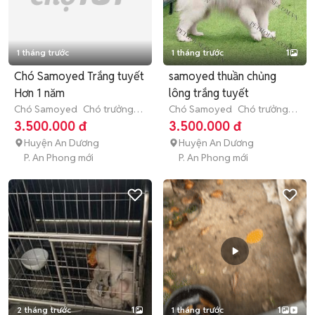
1 tháng trước
1 tháng trước
1
Chó Samoyed Trắng tuyết
samoyed thuần chủng
Hơn 1 năm
lông trắng tuyết
Chó Samoyed
Chó trưởng
Chó Samoyed
Chó trưởng
thành (hơn 1 tuổi)
thành (hơn 1 tuổi)
3.500.000 đ
3.500.000 đ
Huyện An Dương
Huyện An Dương
P. An Phong mới
P. An Phong mới
2 tháng trước
1
1 tháng trước
1