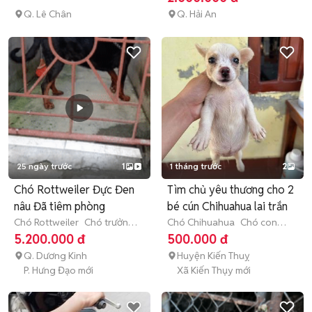
Q. Lê Chân
Q. Hải An
25 ngày trước
1
1 tháng trước
2
Chó Rottweiler Đực Đen
Tìm chủ yêu thương cho 2
nâu Đã tiêm phòng
bé cún Chihuahua lai trắn
Chó Rottweiler
Chó trưởng
Chó Chihuahua
Chó con
thành (hơn 1 tuổi)
(dưới 3 tháng tuổi)
5.200.000 đ
500.000 đ
Q. Dương Kinh
Huyện Kiến Thuỵ
P. Hưng Đạo mới
Xã Kiến Thụy mới