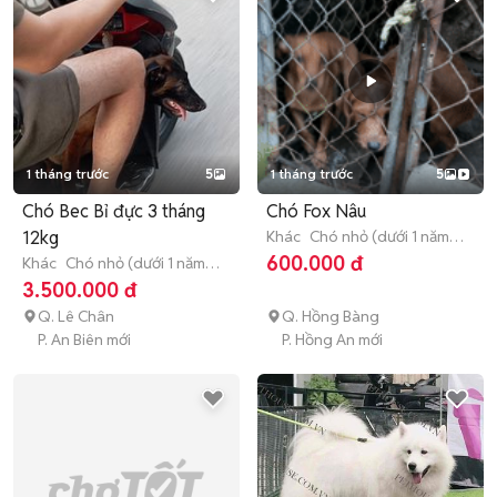
1 tháng trước
5
1 tháng trước
5
Chó Bec Bỉ đực 3 tháng
Chó Fox Nâu
12kg
Khác
Chó nhỏ (dưới 1 năm
tuổi)
600.000 đ
Khác
Chó nhỏ (dưới 1 năm
tuổi)
3.500.000 đ
Q. Lê Chân
Q. Hồng Bàng
P. An Biên mới
P. Hồng An mới