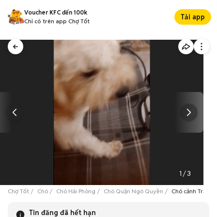
Voucher KFC đến 100k
Tải app
Chỉ có trên app Chợ Tốt
1
/
3
Chợ Tốt
Chó
Chó Hải Phòng
Chó Quận Ngô Quyền
Chó cảnh Trắng 
Tin đăng đã hết hạn