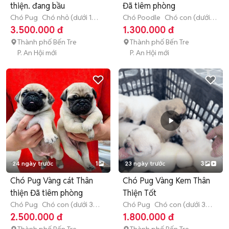
thiện. đang bầu
Đã tiêm phòng
Chó Pug
Chó nhỏ (dưới 1
Chó Poodle
Chó con (dưới 3
năm tuổi)
tháng tuổi)
3.500.000 đ
1.300.000 đ
Thành phố Bến Tre
Thành phố Bến Tre
P. An Hội mới
P. An Hội mới
24 ngày trước
1
23 ngày trước
3
Chó Pug Vàng cát Thân
Chó Pug Vàng Kem Thân
thiện Đã tiêm phòng
Thiện Tốt
Chó Pug
Chó con (dưới 3
Chó Pug
Chó con (dưới 3
tháng tuổi)
tháng tuổi)
2.500.000 đ
1.800.000 đ