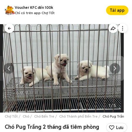
Voucher KFC đến 100k
Tải app
Chỉ có trên app Chợ Tốt
1
/
5
Chợ Tốt
Chó
Chó Bến Tre
Chó Thành phố Bến Tre
Chó Pug Trắng 2 
Chó Pug Trắng 2 tháng đã tiêm phòng
Lưu