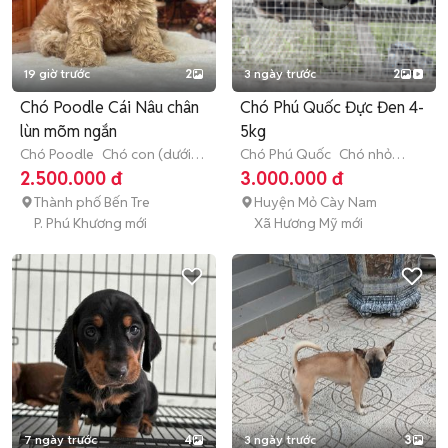
19 giờ trước
2
3 ngày trước
2
Chó Poodle Cái Nâu chân
Chó Phú Quốc Đực Đen 4-
lùn mõm ngắn
5kg
Chó Poodle
Chó con (dưới 3
Chó Phú Quốc
Chó nhỏ
tháng tuổi)
(dưới 1 năm tuổi)
2.500.000 đ
3.000.000 đ
Thành phố Bến Tre
Huyện Mỏ Cày Nam
P. Phú Khương mới
Xã Hương Mỹ mới
7 ngày trước
4
3 ngày trước
3