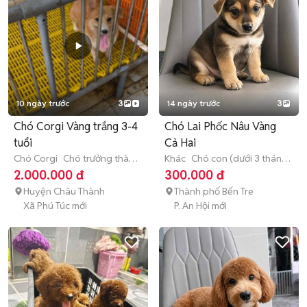
10 ngày trước
3
14 ngày trước
3
Chó Corgi Vàng trắng 3-4
Chó Lai Phốc Nâu Vàng
tuổi
Cả Hai
Chó Corgi
Chó trưởng thành
Khác
Chó con (dưới 3 tháng
(hơn 1 tuổi)
tuổi)
2.000.000 đ
300.000 đ
Huyện Châu Thành
Thành phố Bến Tre
Xã Phú Túc mới
P. An Hội mới