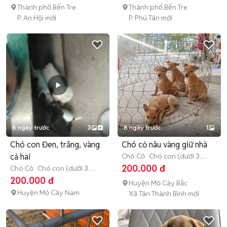
Thành phố Bến Tre
Thành phố Bến Tre
P. An Hội mới
P. Phú Tân mới
8 ngày trước
3
8 ngày trước
1
Chó con Đen, trắng, vàng
Chó cỏ nâu vàng giữ nhà
cả hai
Chó Cỏ
Chó con (dưới 3
tháng tuổi)
200.000 đ
Chó Cỏ
Chó con (dưới 3
tháng tuổi)
200.000 đ
Huyện Mỏ Cày Bắc
Huyện Mỏ Cày Nam
Xã Tân Thành Bình mới