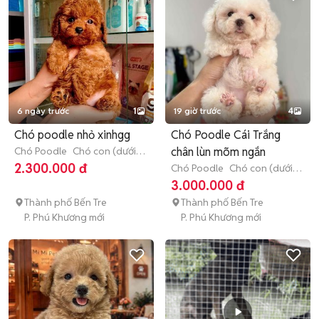
6 ngày trước
1
19 giờ trước
4
Chó poodle nhỏ xinhgg
Chó Poodle Cái Trắng
Chó Poodle
Chó con (dưới 3
chân lùn mõm ngắn
tháng tuổi)
2.300.000 đ
Chó Poodle
Chó con (dưới 3
tháng tuổi)
3.000.000 đ
Thành phố Bến Tre
Thành phố Bến Tre
P. Phú Khương mới
P. Phú Khương mới