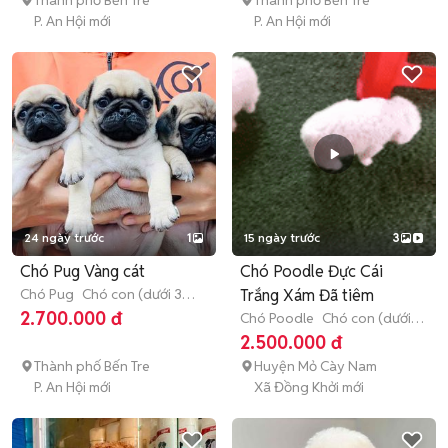
Thành phố Bến Tre
Thành phố Bến Tre
P. An Hội mới
P. An Hội mới
24 ngày trước
1
15 ngày trước
3
Chó Pug Vàng cát
Chó Poodle Đực Cái
Chó Pug
Chó con (dưới 3
Trắng Xám Đã tiêm
tháng tuổi)
2.700.000 đ
Chó Poodle
Chó con (dưới 3
tháng tuổi)
2.500.000 đ
Thành phố Bến Tre
Huyện Mỏ Cày Nam
P. An Hội mới
Xã Đồng Khởi mới