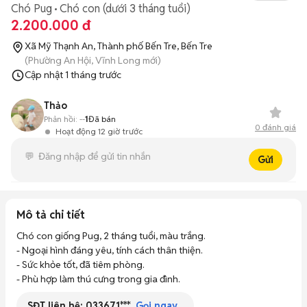
Chó Pug
Chó con (dưới 3 tháng tuổi)
2.200.000 đ
Xã Mỹ Thạnh An, Thành phố Bến Tre, Bến Tre
(Phường An Hội, Vĩnh Long mới)
Cập nhật
1 tháng trước
Thảo
Phản hồi:
--
1
Đã bán
0
đánh giá
Hoạt động 12 giờ trước
Gửi
Mô tả chi tiết
Chó con giống Pug, 2 tháng tuổi, màu trắng. 

- Ngoại hình đáng yêu, tính cách thân thiện. 

- Sức khỏe tốt, đã tiêm phòng. 

- Phù hợp làm thú cưng trong gia đình.
SĐT liên hệ:
033671***
Gọi ngay