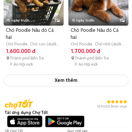
15 ngày trước
3
15 ngày trước
2
Chó Poodle Nâu đỏ Cả
Chó Poodle Nâu đỏ Cả
hai
hai
Chó Poodle
Chó con (dưới 3
Chó Poodle
Chó nhỏ (dưới 1
tháng tuổi)
năm tuổi)
1.600.000 đ
1.700.000 đ
Thành phố Bến Tre
Thành phố Bến Tre
P. An Hội mới
P. An Hội mới
Xem thêm
109.000 Bình chọn
Tải ứng dụng Chợ Tốt
Về Chợ Tốt
Quy chế sàn