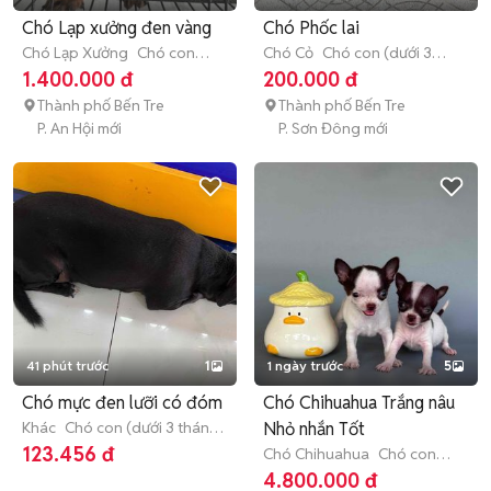
Chó Lạp xưởng đen vàng
Chó Phốc lai
Chó Lạp Xưởng
Chó con
Chó Cỏ
Chó con (dưới 3
(dưới 3 tháng tuổi)
tháng tuổi)
1.400.000 đ
200.000 đ
Thành phố Bến Tre
Thành phố Bến Tre
P. An Hội mới
P. Sơn Đông mới
41 phút trước
1
1 ngày trước
5
Chó mực đen lưỡi có đóm
Chó Chihuahua Trắng nâu
Khác
Chó con (dưới 3 tháng
Nhỏ nhắn Tốt
tuổi)
123.456 đ
Chó Chihuahua
Chó con
(dưới 3 tháng tuổi)
4.800.000 đ