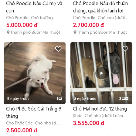
Chó Poodle Nâu Cả mẹ và
Chó Poodle Nâu đỏ thuần
con
chủng, quá khôn lanh lợi
Chó Poodle
Chó trưởng
Chó Poodle
Chó con (dưới 3
thành (hơn 1 tuổi)
tháng tuổi)
5.000.000 đ
2.700.000 đ
Thành phố Buôn Ma Thuột
Thành phố Buôn Ma Thuột
5 ngày trước
1
3 ngày trước
3
Chó Phốc Sóc Cái Trắng 9
Chó Malinoi đực 12 tháng
tháng
Khác
Chó nhỏ (dưới 1 năm
tuổi)
3.555.000 đ
Chó Phốc Sóc
Chó nhỏ (dưới
1 năm tuổi)
2.500.000 đ