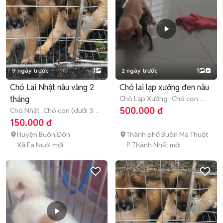
9 ngày trước
1
2 ngày trước
1
Chó Lai Nhật nâu vàng 2
Chó lai lạp xưởng đen nâu
tháng
Chó Lạp Xưởng
Chó con
(dưới 3 tháng tuổi)
500.000 đ
Chó Nhật
Chó con (dưới 3
tháng tuổi)
150.000 đ
Huyện Buôn Đôn
Thành phố Buôn Ma Thuột
Xã Ea Nuôl mới
P. Thành Nhất mới