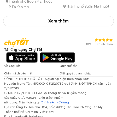
Thành phố Buôn Ma Thuột
Thành phố Buôn Ma Thuột
P. Ea Kao mới
Xem thêm
109.000 Bình chọn
Tải ứng dụng Chợ Tốt
Về Chợ Tốt
Quy chế sàn
Chính sách bảo mật
Giải quyết tranh chấp
CÔNG TY TNHH CHỢ TỐT - Người đại diện theo pháp luật:
Nguyễn Trọng Tấn; GPDKKD: 0312120782 do Sở KH & ĐT TP.HCM cấp ngày
11/01/2013;
GPMXH: 185/GP-BTTTT do Bộ Thông tin và Truyền thông
cấp ngày 09/07/2024 - Chịu trách nhiệm
nội dung: Trần Hoàng Ly.
Chính sách sử dụng
Địa chỉ: Tầng 18, Toà nhà UOA, Số 6 đường Tân Trào, Phường Tân Mỹ,
Thành phố Hồ Chí Minh, Việt Nam;
Email: trogiup@chotot.vn -