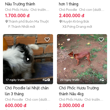
Nâu Trưởng thành
hơn 1 tháng
Chó Phốc Hươu
Chó trưởng
Chó Poodle
Chó con (dưới 3
thành (hơn 1 tuổi)
tháng tuổi)
1.700.000 đ
2.400.000 đ
Thành phố Buôn Ma Thuột
Huyện Krông Búk
P. Thành Nhất mới
Xã Pơng Drang mới
17 ngày trước
4
20 ngày trước
4
Chó Poodle lai Nhật chân
Chó Phốc Hươu Trưởng
lùn 3 tháng
thành Nâu 4kg
Chó Poodle
Chó con (dưới 3
Chó Phốc Hươu
Chó trưởng
tháng tuổi)
thành (hơn 1 tuổi)
600.000 đ
2.000.000 đ