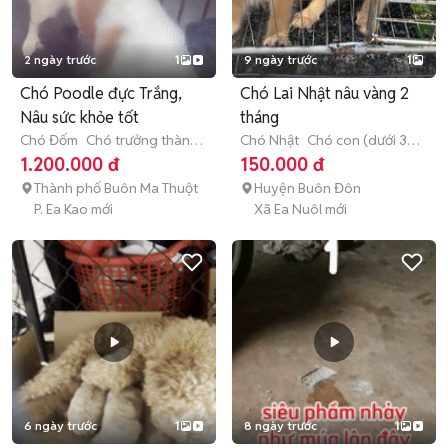
2 ngày trước
1
9 ngày trước
1
Chó Poodle đực Trắng,
Chó Lai Nhật nâu vàng 2
Nâu sức khỏe tốt
tháng
Chó Đốm
Chó trưởng thành
Chó Nhật
Chó con (dưới 3
(hơn 1 tuổi)
tháng tuổi)
1.200.000 đ
150.000 đ
Thành phố Buôn Ma Thuột
Huyện Buôn Đôn
P. Ea Kao mới
Xã Ea Nuôl mới
6 ngày trước
1
8 ngày trước
1