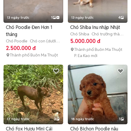
13 ngày trước
1
13 ngày trước
4
Chó Poodle Đen Hơn 1
Chó Shiba Inu nhập Nhật
tháng
Chó Shiba
Chó trưởng thành
(hơn 1 tuổi)
5.000.000 đ
Chó Poodle
Chó con (dưới 3
tháng tuổi)
2.500.000 đ
Thành phố Buôn Ma Thuột
Thành phố Buôn Ma Thuột
P. Ea Kao mới
17 ngày trước
3
18 ngày trước
1
Chó Fox Hươu Mini Cái
Chó Bichon Poodle nâu