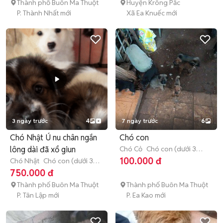
Thành phố Buôn Ma Thuột
Huyện Krông Pắc
P. Thành Nhất mới
Xã Ea Knuếc mới
3 ngày trước
4
7 ngày trước
6
Chó Nhật Ú nu chân ngắn
Chó con
lông dài đã xổ giun
Chó Cỏ
Chó con (dưới 3
tháng tuổi)
100.000 đ
Chó Nhật
Chó con (dưới 3
tháng tuổi)
750.000 đ
Thành phố Buôn Ma Thuột
Thành phố Buôn Ma Thuột
P. Tân Lập mới
P. Ea Kao mới