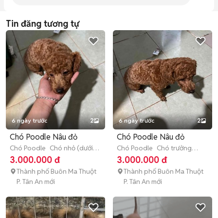
Tin đăng tương tự
6 ngày trước
2
6 ngày trước
2
Chó Poodle Nâu đỏ
Chó Poodle Nâu đỏ
Chó Poodle
Chó nhỏ (dưới 1
Chó Poodle
Chó trưởng
năm tuổi)
thành (hơn 1 tuổi)
3.000.000 đ
3.000.000 đ
Thành phố Buôn Ma Thuột
Thành phố Buôn Ma Thuột
P. Tân An mới
P. Tân An mới