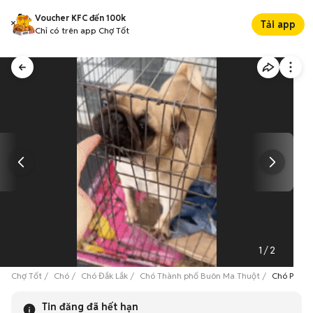
Voucher KFC đến 100k
Tải app
Chỉ có trên app Chợ Tốt
1
/
2
Chợ Tốt
Chó
Chó Đắk Lắk
Chó Thành phố Buôn Ma Thuột
Chó Pug N
Tin đăng đã hết hạn