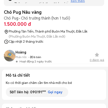
Xem thêm
Thông tin mang tính tham khảo và bạn không thể liên hệ
với người bán. Bạn hãy tham khảo thêm các tin đăng
Chó Pug Nâu vàng
tương tự khác dưới đây nhé!
Chó Pug
Chó trưởng thành (hơn 1 tuổi)
1.500.000 đ
Phường Tân Tiến, Thành phố Buôn Ma Thuột, Đắk Lắk
(Phường Buôn Ma Thuột, Đắk Lắk mới)
Cập nhật
2 tháng trước
Hoàng
Phản hồi:
--
2
Đã bán
0
đánh giá
Hoạt động 2 ngày trước
Mô tả chi tiết
Ko có thời gian chăm cần tìm nhà mới cho bé
SĐT liên hệ:
090191***
Gọi ngay