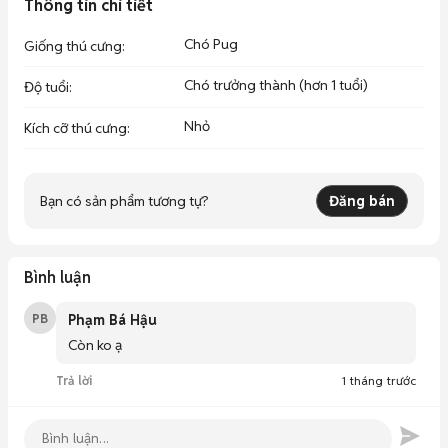
Thông tin chi tiết
Chó Pug
Giống thú cưng
:
Chó trưởng thành (hơn 1 tuổi)
Độ tuổi
:
Nhỏ
Kích cỡ thú cưng
:
Bạn có sản phẩm tương tự?
Đăng bán
Bình luận
PB
Phạm Bá Hậu
Còn ko ạ 
Trả lời
1 tháng trước