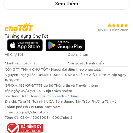
Xem thêm
109.000 Bình chọn
Tải ứng dụng Chợ Tốt
Về Chợ Tốt
Quy chế sàn
Chính sách bảo mật
Giải quyết tranh chấp
CÔNG TY TNHH CHỢ TỐT - Người đại diện theo pháp luật:
Nguyễn Trọng Tấn; GPDKKD: 0312120782 do Sở KH & ĐT TP.HCM cấp ngày
11/01/2013;
GPMXH: 185/GP-BTTTT do Bộ Thông tin và Truyền thông
cấp ngày 09/07/2024 - Chịu trách nhiệm
nội dung: Trần Hoàng Ly.
Chính sách sử dụng
Địa chỉ: Tầng 18, Toà nhà UOA, Số 6 đường Tân Trào, Phường Tân Mỹ,
Thành phố Hồ Chí Minh, Việt Nam;
Email: trogiup@chotot.vn -
Tổng đài CSKH: 19003003 (1.000đ/phút)