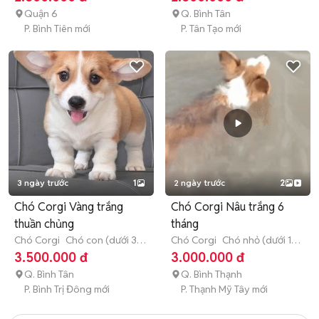
Quận 6
Q. Bình Tân
P. Bình Tiên mới
P. Tân Tạo mới
3 ngày trước
1
2 ngày trước
2
Chó Corgi Vàng trắng
Chó Corgi Nâu trắng 6
thuần chủng
tháng
Chó Corgi
Chó con (dưới 3
Chó Corgi
Chó nhỏ (dưới 1
tháng tuổi)
năm tuổi)
3.500.000 đ
3.000.000 đ
Q. Bình Tân
Q. Bình Thạnh
P. Bình Trị Đông mới
P. Thạnh Mỹ Tây mới