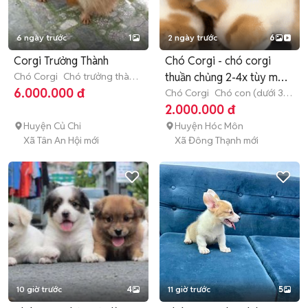
6 ngày trước
1
2 ngày trước
6
Corgi Trưởng Thành
Chó Corgi - chó corgi
Chó Corgi
Chó trưởng thành
thuần chủng 2-4x tùy màu
(hơn 1 tuổi)
6.000.000 đ
sắc
Chó Corgi
Chó con (dưới 3
tháng tuổi)
2.000.000 đ
Huyện Củ Chi
Huyện Hóc Môn
Xã Tân An Hội mới
Xã Đông Thạnh mới
10 giờ trước
4
11 giờ trước
5