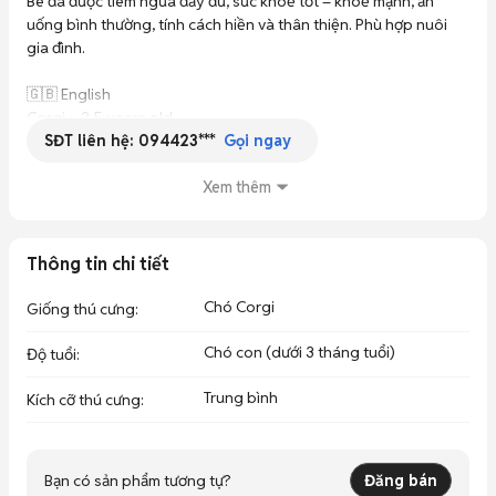
Bé đã được tiêm ngừa đầy đủ, sức khoẻ tốt – khoẻ mạnh, ăn 
uống bình thường, tính cách hiền và thân thiện. Phù hợp nuôi 
gia đình.

🇬🇧 English

Corgi – 2.5 years old

SĐT liên hệ:
094423***
The dog is fully vaccinated, healthy and in good condition, 
Gọi ngay
with a friendly temperament. Suitable for family care.
Xem thêm
Thông tin chi tiết
Chó Corgi
Giống thú cưng
:
Chó con (dưới 3 tháng tuổi)
Độ tuổi
:
Trung bình
Kích cỡ thú cưng
:
Bạn có sản phẩm tương tự?
Đăng bán