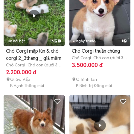
Tin nổi bật
6
6 ngày trước
1
Chó Corgi mập lùn & chó
Chó Corgi thuần chủng
corgi 2_3thang _ giá mềm
Chó Corgi
Chó con (dưới 3
tháng tuổi)
3.500.000 đ
Chó Corgi
Chó con (dưới 3
tháng tuổi)
2.200.000 đ
Q. Gò Vấp
Q. Bình Tân
P. Hạnh Thông mới
P. Bình Trị Đông mới