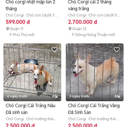
Chó corgi nhật mập lùn 2
Chó Corgi cái 2 tháng
tháng
vàng trắng
Chó Corgi
Chó con (dưới 3
Chó Corgi
Chó con (dưới 3
tháng tuổi)
tháng tuổi)
599.000 đ
2.700.000 đ
Quận 11
Quận 12
P. Phú Thọ mới
P. Đông Hưng Thuận mới
4 ngày trước
6
3 ngày trước
6
Chó Corgi Cái Trắng Nâu
Chó Corgi Cái Trắng Vàng
Đã sinh sản
Đã Sinh Sản
Chó Corgi
Chó trưởng thành
Chó Corgi
Chó trưởng thành
(hơn 1 tuổi)
(hơn 1 tuổi)
2.500.000 đ
2.500.000 đ