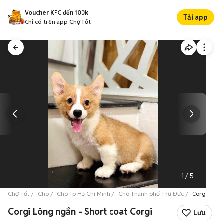
Voucher KFC đến 100k
Tải app
Chỉ có trên app Chợ Tốt
1
/
5
Chợ Tốt
Chó
Chó Tp Hồ Chí Minh
Chó Thành phố Thủ Đức
Corgi Lôn
Corgi Lông ngắn - Short coat Corgi
Lưu