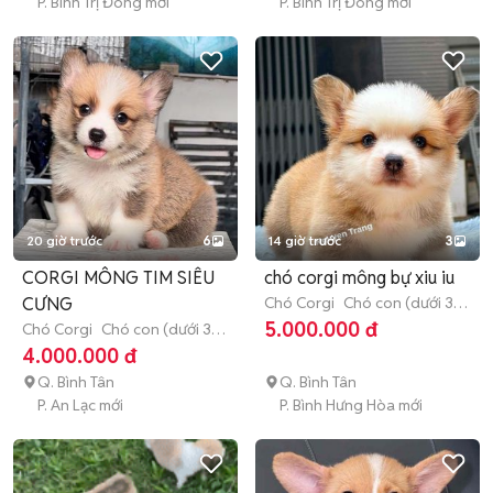
P. Bình Trị Đông mới
P. Bình Trị Đông mới
20 giờ trước
6
14 giờ trước
3
CORGI MÔNG TIM SIÊU
chó corgi mông bự xiu iu
CƯNG
Chó Corgi
Chó con (dưới 3
tháng tuổi)
5.000.000 đ
Chó Corgi
Chó con (dưới 3
tháng tuổi)
4.000.000 đ
Q. Bình Tân
Q. Bình Tân
P. An Lạc mới
P. Bình Hưng Hòa mới