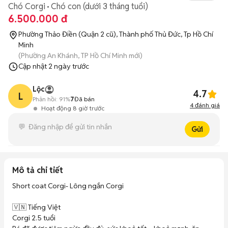
Chó Corgi
Chó con (dưới 3 tháng tuổi)
6.500.000 đ
Phường Thảo Điền (Quận 2 cũ), Thành phố Thủ Đức, Tp Hồ Chí
Minh
(Phường An Khánh, TP Hồ Chí Minh mới)
Cập nhật
2 ngày trước
Lộc
4.7
L
Phản hồi:
91%
7
Đã bán
4
đánh giá
Hoạt động 8 giờ trước
Gửi
Mô tả chi tiết
Short coat Corgi- Lông ngắn Corgi 

🇻🇳 Tiếng Việt

Corgi 2.5 tuổi
