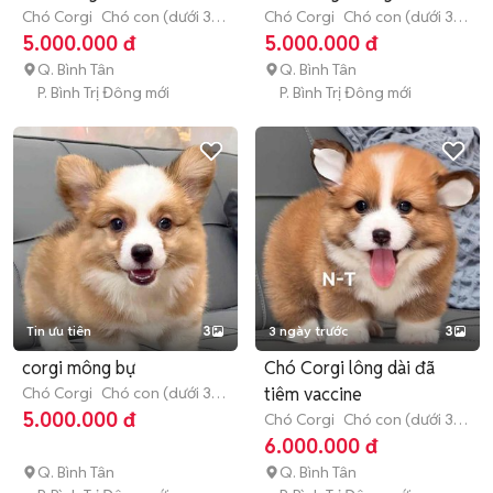
Chó Corgi
Chó con (dưới 3
Chó Corgi
Chó con (dưới 3
tháng tuổi)
tháng tuổi)
5.000.000 đ
5.000.000 đ
Q. Bình Tân
Q. Bình Tân
P. Bình Trị Đông mới
P. Bình Trị Đông mới
Tin ưu tiên
3
3 ngày trước
3
corgi mông bự
Chó Corgi lông dài đã
Chó Corgi
Chó con (dưới 3
tiêm vaccine
tháng tuổi)
5.000.000 đ
Chó Corgi
Chó con (dưới 3
tháng tuổi)
6.000.000 đ
Q. Bình Tân
Q. Bình Tân