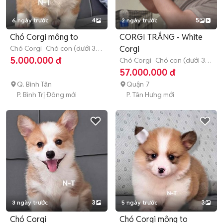
6 ngày trước
4
2 ngày trước
5
Chó Corgi mông to
CORGI TRẮNG - White
Chó Corgi
Chó con (dưới 3
Corgi
tháng tuổi)
5.000.000 đ
Chó Corgi
Chó con (dưới 3
tháng tuổi)
57.000.000 đ
Q. Bình Tân
Quận 7
P. Bình Trị Đông mới
P. Tân Hưng mới
3 ngày trước
3
5 ngày trước
3
Chó Corgi
Chó Corgi mông to