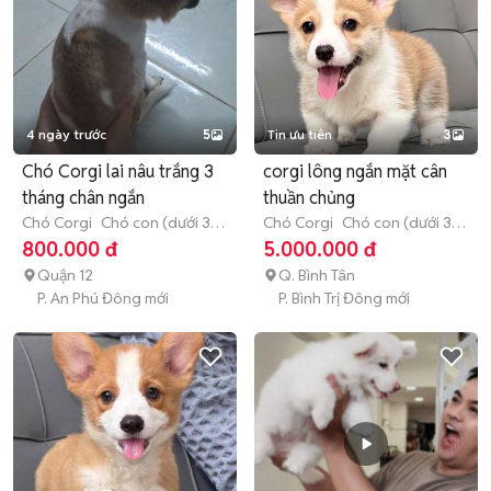
4 ngày trước
5
Tin ưu tiên
3
Chó Corgi lai nâu trắng 3
corgi lông ngắn mặt cân
tháng chân ngắn
thuần chủng
Chó Corgi
Chó con (dưới 3
Chó Corgi
Chó con (dưới 3
tháng tuổi)
tháng tuổi)
800.000 đ
5.000.000 đ
Quận 12
Q. Bình Tân
P. An Phú Đông mới
P. Bình Trị Đông mới