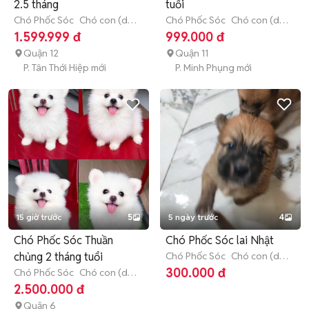
2.5 tháng
tuổi
Chó Phốc Sóc
Chó con (dưới
Chó Phốc Sóc
Chó con (dưới
3 tháng tuổi)
3 tháng tuổi)
1.599.999 đ
999.000 đ
Quận 12
Quận 11
P. Tân Thới Hiệp mới
P. Minh Phụng mới
15 giờ trước
5
5 ngày trước
4
Chó Phốc Sóc Thuần
Chó Phốc Sóc lai Nhật
chủng 2 tháng tuổi
Chó Phốc Sóc
Chó con (dưới
3 tháng tuổi)
300.000 đ
Chó Phốc Sóc
Chó con (dưới
3 tháng tuổi)
2.500.000 đ
Quận 6