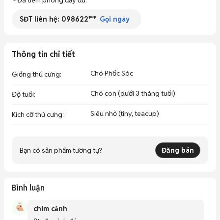
SĐT liên hệ:
098622***
Gọi ngay
Thông tin chi tiết
Chó Phốc Sóc
Giống thú cưng
:
Chó con (dưới 3 tháng tuổi)
Độ tuổi
:
Siêu nhỏ (tiny, teacup)
Kích cỡ thú cưng
:
Bạn có sản phẩm tương tự?
Đăng bán
Bình luận
chim cảnh