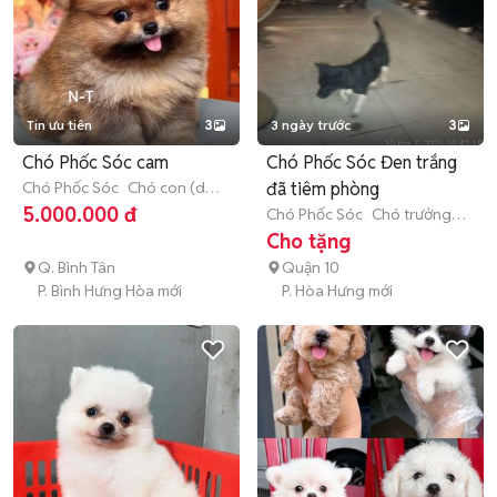
Tin ưu tiên
3
3 ngày trước
3
Chó Phốc Sóc cam
Chó Phốc Sóc Đen trắng
Chó Phốc Sóc
Chó con (dưới
đã tiêm phòng
3 tháng tuổi)
5.000.000 đ
Chó Phốc Sóc
Chó trưởng
thành (hơn 1 tuổi)
Cho tặng
Q. Bình Tân
Quận 10
P. Bình Hưng Hòa mới
P. Hòa Hưng mới