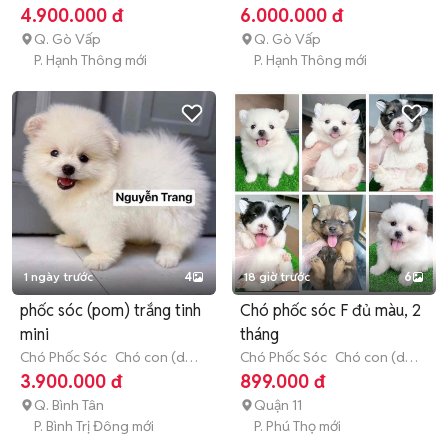
3 tháng tuổi)
3 tháng tuổi)
4.900.000 đ
6.000.000 đ
Q. Gò Vấp
Q. Gò Vấp
P. Hạnh Thông mới
P. Hạnh Thông mới
1 ngày trước
4
18 giờ trước
6
phốc sóc (pom) trắng tinh
Chó phốc sóc F đủ màu, 2
mini
tháng
Chó Phốc Sóc
Chó con (dưới
Chó Phốc Sóc
Chó con (dưới
3 tháng tuổi)
3 tháng tuổi)
3.900.000 đ
899.000 đ
Q. Bình Tân
Quận 11
P. Bình Trị Đông mới
P. Phú Thọ mới