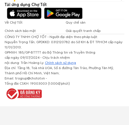
Tải ứng dụng Chợ Tốt
Về Chợ Tốt
Quy chế sàn
Chính sách bảo mật
Giải quyết tranh chấp
CÔNG TY TNHH CHỢ TỐT - Người đại diện theo pháp luật:
Nguyễn Trọng Tấn; GPDKKD: 0312120782 do Sở KH & ĐT TP.HCM cấp ngày
11/01/2013;
GPMXH: 185/GP-BTTTT do Bộ Thông tin và Truyền thông
cấp ngày 09/07/2024 - Chịu trách nhiệm
nội dung: Trần Hoàng Ly.
Chính sách sử dụng
Địa chỉ: Tầng 18, Toà nhà UOA, Số 6 đường Tân Trào, Phường Tân Mỹ,
Thành phố Hồ Chí Minh, Việt Nam;
Email: trogiup@chotot.vn -
Tổng đài CSKH: 19003003 (1.000đ/phút)