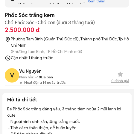
Xem thêm
Thông tin mang tính tham khảo và bạn không thể liên hệ
với người bán. Bạn hãy tham khảo thêm các tin đăng
Phốc Sóc trắng kem
tương tự khác dưới đây nhé!
Chó Phốc Sóc
Chó con (dưới 3 tháng tuổi)
2.500.000 đ
Phường Tam Bình (Quận Thủ Đức cũ), Thành phố Thủ Đức, Tp Hồ
Chí Minh
(Phường Tam Bình, TP Hồ Chí Minh mới)
Cập nhật
1 tháng trước
Vũ Nguyễn
V
Phản hồi:
--
18
Đã bán
0
đánh giá
Hoạt động 14 ngày trước
Mô tả chi tiết
Bé Phốc Sóc trắng đáng yêu, 3 tháng tiêm ngừa 2 mũi lanh lợi 
cute

 - Ngoại hình xinh xắn, lông trắng muốt. 

 - Tính cách thân thiện, dễ huấn luyện. 
