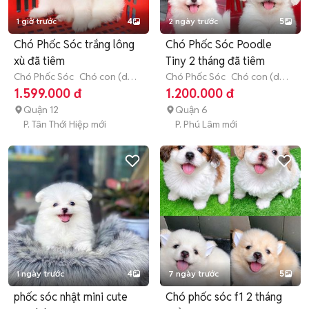
1 giờ trước
4
2 ngày trước
5
Chó Phốc Sóc trắng lông
Chó Phốc Sóc Poodle
xù đã tiêm
Tiny 2 tháng đã tiêm
Chó Phốc Sóc
Chó con (dưới
Chó Phốc Sóc
Chó con (dưới
3 tháng tuổi)
3 tháng tuổi)
1.599.000 đ
1.200.000 đ
Quận 12
Quận 6
P. Tân Thới Hiệp mới
P. Phú Lâm mới
1 ngày trước
4
7 ngày trước
5
phốc sóc nhật mini cute
Chó phốc sóc f1 2 tháng