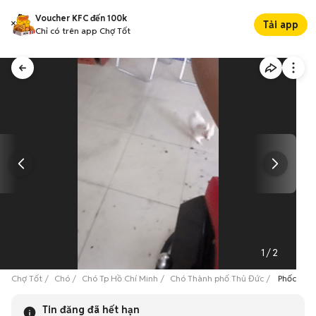
Voucher KFC đến 100k
Tải app
Chỉ có trên app Chợ Tốt
1
/
2
Chợ Tốt
Chó
Chó Tp Hồ Chí Minh
Chó Thành phố Thủ Đức
Phốc Sóc 
Tin đăng đã hết hạn