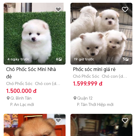
4 ngày trước
6
19 giờ trước
5
Chó Phốc Sóc Mini Nhà
Phốc sóc mini giá rẻ
đẻ
Chó Phốc Sóc
Chó con (dưới
3 tháng tuổi)
1.599.999 đ
Chó Phốc Sóc
Chó con (dưới
3 tháng tuổi)
1.500.000 đ
Q. Bình Tân
Quận 12
P. An Lạc mới
P. Tân Thới Hiệp mới