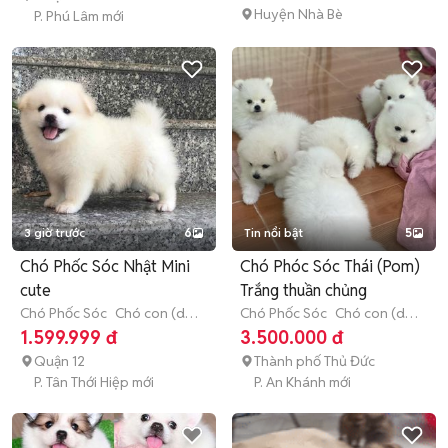
Huyện Nhà Bè
P. Phú Lâm mới
3 giờ trước
6
Tin nổi bật
5
Chó Phốc Sóc Nhật Mini
Chó Phóc Sóc Thái (Pom)
cute
Trắng thuần chủng
Chó Phốc Sóc
Chó con (dưới
Chó Phốc Sóc
Chó con (dưới
3 tháng tuổi)
3 tháng tuổi)
1.599.999 đ
3.500.000 đ
Quận 12
Thành phố Thủ Đức
P. Tân Thới Hiệp mới
P. An Khánh mới