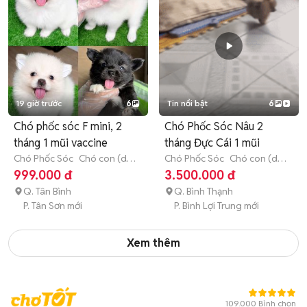
19 giờ trước
6
Tin nổi bật
6
Chó phốc sóc F mini, 2
Chó Phốc Sóc Nâu 2
tháng 1 mũi vaccine
tháng Đực Cái 1 mũi
Chó Phốc Sóc
Chó con (dưới
Chó Phốc Sóc
Chó con (dưới
3 tháng tuổi)
3 tháng tuổi)
999.000 đ
3.500.000 đ
Q. Tân Bình
Q. Bình Thạnh
P. Tân Sơn mới
P. Bình Lợi Trung mới
Xem thêm
109.000 Bình chọn