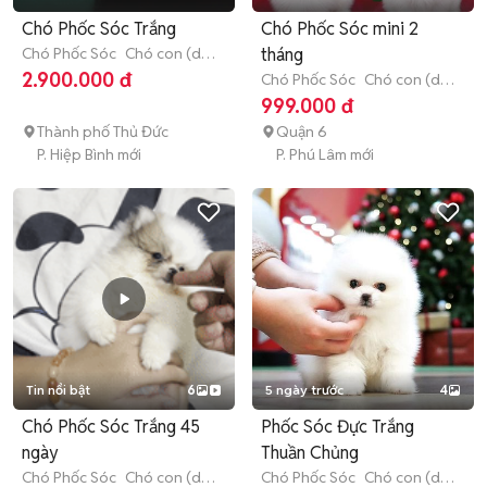
Chó Phốc Sóc Trắng
Chó Phốc Sóc mini 2
Chó Phốc Sóc
Chó con (dưới
tháng
3 tháng tuổi)
2.900.000 đ
Chó Phốc Sóc
Chó con (dưới
3 tháng tuổi)
999.000 đ
Thành phố Thủ Đức
Quận 6
P. Hiệp Bình mới
P. Phú Lâm mới
Tin nổi bật
6
5 ngày trước
4
Chó Phốc Sóc Trắng 45
Phốc Sóc Đực Trắng
ngày
Thuần Chủng
Chó Phốc Sóc
Chó con (dưới
Chó Phốc Sóc
Chó con (dưới