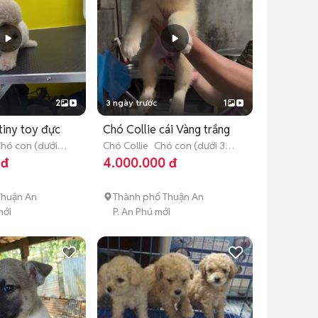
2
3 ngày trước
1
tiny toy đực
Chó Collie cái Vàng trắng
hó con (dưới 3
Chó Collie
Chó con (dưới 3
tháng tuổi)
 đ
4.000.000 đ
Thuận An
Thành phố Thuận An
mới
P. An Phú mới