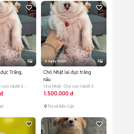
2
4 ngày trước
2
 đực Trắng,
Chó Nhật lai đực trắng
nâu
 con (dưới 3
Chó Nhật
Chó con (dưới 3
tháng tuổi)
 đ
1.500.000 đ
át
Thị xã Bến Cát