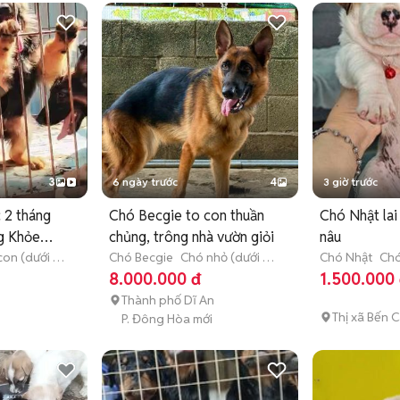
3
6 ngày trước
4
3 giờ trước
 2 tháng
Chó Becgie to con thuần
Chó Nhật lai
ng Khỏe
chủng, trông nhà vườn giỏi
nâu
con (dưới 3
Chó Becgie
Chó nhỏ (dưới 1
Chó Nhật
Chó
năm tuổi)
tháng tuổi)
8.000.000 đ
1.500.000
Thành phố Dĩ An
Thị xã Bến C
P. Đông Hòa mới