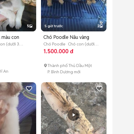
5
5 giờ trước
2
u màu con
Chó Poodle Nâu vàng
on (dưới 3
Chó Poodle
Chó con (dưới 3
tháng tuổi)
1.500.000 đ
Thành phố Thủ Dầu Một
ĩ An
P. Bình Dương mới