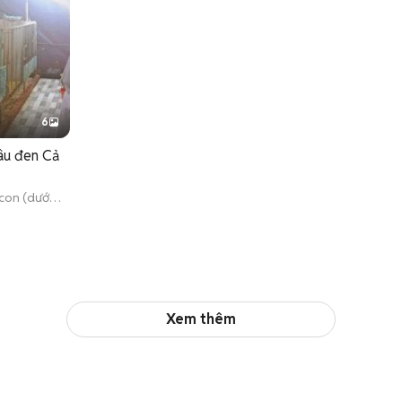
6
âu đen Cả
con (dưới 3
Xem thêm