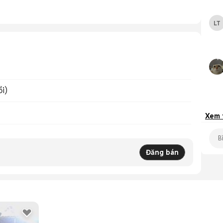
LT
ổi)
Xem
Đăng bán