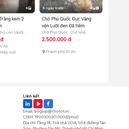
6
5 ngày trước
4
Trắng kem 2
Chó Phú Quốc Đực Vàng
m
vện Lưỡi đen Đã tiêm
hó con (dưới 3
Chó Phú Quốc
Chó nhỏ
(dưới 1 năm tuổi)
 đ
2.500.000 đ
ĩ An
Thành phố Dĩ An
 Hiệp mới
Liên kết
Email:
trogiup@chotot.vn
CSKH:
19003003
(1.000đ/phút)
Địa chỉ: Tầng 18, Toà nhà UOA, Số 6 đường Tân
Trào, Phường Tân Mỹ, Thành phố Hồ Chí Minh,