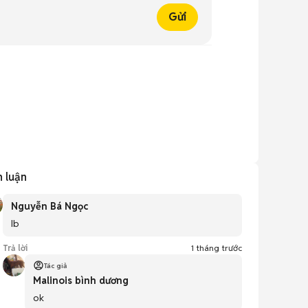
Gửi
h luận
Nguyễn Bá Ngọc
Ib
Trả lời
1 tháng trước
Tác giả
Malinois bình dương
ok