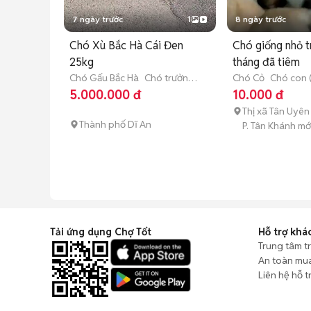
7 ngày trước
1
8 ngày trước
Chó Xù Bắc Hà Cái Đen
Chó giống nhỏ t
25kg
tháng đã tiêm
Chó Gấu Bắc Hà
Chó trưởng
Chó Cỏ
Chó con 
thành (hơn 1 tuổi)
tháng tuổi)
5.000.000 đ
10.000 đ
Thị xã Tân Uyên
Thành phố Dĩ An
P. Tân Khánh mớ
Tải ứng dụng Chợ Tốt
Hỗ trợ khá
Trung tâm t
An toàn mu
Liên hệ hỗ t