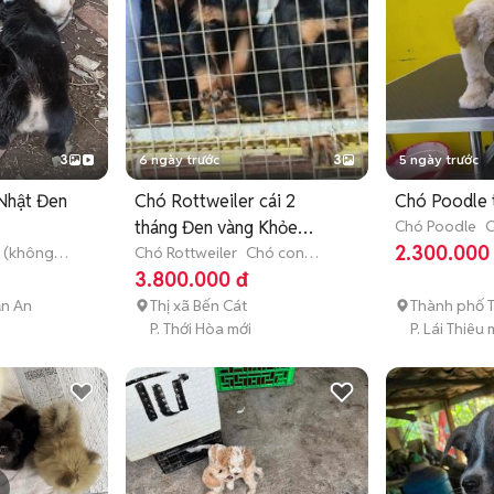
3
6 ngày trước
3
5 ngày trước
 Nhật Đen
Chó Rottweiler cái 2
Chó Poodle 
tháng Đen vàng Khỏe
Chó Poodle
C
tháng tuổi)
2.300.000
 (không
mạnh
Chó Rottweiler
Chó con
(dưới 3 tháng tuổi)
3.800.000 đ
ận An
Thị xã Bến Cát
Thành phố 
P. Thới Hòa mới
P. Lái Thiêu 