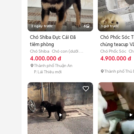
2 ngày trước
6
1 giờ trước
Chó Shiba Đực Cái Đã
Chó Phốc Sóc T
tiêm phòng
chủng teacup V
Chó Shiba
Chó con (dưới 3
Chó Phốc Sóc
Ch
tháng tuổi)
3 tháng tuổi)
4.000.000 đ
4.900.000 đ
Thành phố Thuận An
Thành phố Thủ 
P. Lái Thiêu mới