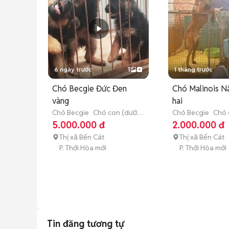
6 ngày trước
1
1 tháng trước
Chó Becgie Đức Đen
Chó Malinois N
vàng
hai
Chó Becgie
Chó con (dưới 3
Chó Becgie
Chó 
tháng tuổi)
tháng tuổi)
5.000.000 đ
2.000.000 đ
Thị xã Bến Cát
Thị xã Bến Cát
P. Thới Hòa mới
P. Thới Hòa mới
Tin đăng tương tự