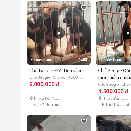
6 ngày trước
1
10 ngày trước
Chó Becgie Đức Đen vàng
Chó Becgie Đức
Chó Becgie
Chó con (dưới 3
tuổi Thuần chủ
tháng tuổi)
5.000.000 đ
mạnh
Chó Becgie
Chó 
tháng tuổi)
4.500.000 đ
Thị xã Bến Cát
Thị xã Bến Cát
P. Thới Hòa mới
P. Thới Hòa mới