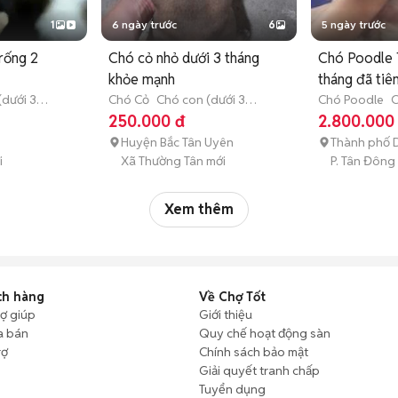
1
6 ngày trước
6
5 ngày trước
rống 2
Chó cỏ nhỏ dưới 3 tháng
Chó Poodle 
khỏe mạnh
tháng đã tiê
(dưới 3
Chó Cỏ
Chó con (dưới 3
Chó Poodle
C
tháng tuổi)
tháng tuổi)
250.000 đ
2.800.000
Huyện Bắc Tân Uyên
Thành phố D
i
Xã Thường Tân mới
P. Tân Đông
Xem thêm
ch hàng
Về Chợ Tốt
rợ giúp
Giới thiệu
a bán
Quy chế hoạt động sàn
rợ
Chính sách bảo mật
Giải quyết tranh chấp
Tuyển dụng