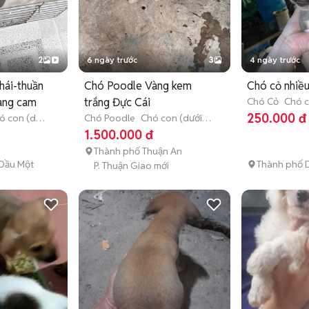
2
6 ngày trước
3
4 ngày trước
hái-thuần
Chó Poodle Vàng kem
Chó cỏ nhiề
àng cam
trắng Đực Cái
Chó Cỏ
Chó c
tháng tuổi)
250.000 đ
ó con (dưới
Chó Poodle
Chó con (dưới 3
tháng tuổi)
1.500.000 đ
Thành phố Thuận An
Dầu Một
Thành phố D
P. Thuận Giao mới