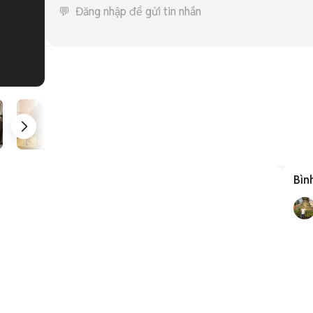
1
/
5
Bìn