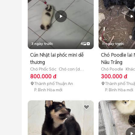
3 ngày trước
4
11 ngày trước
Cún Nhật lai phốc mini dễ
Chó Poodle lai
thương
Nâu Trắng
Chó Phốc Sóc
Chó con (dưới
Chó Poodle
Khác
3 tháng tuổi)
xác định được)
800.000 đ
300.000 đ
Thành phố Thuận An
Thành phố Thu
P. Bình Hòa mới
P. Bình Hòa mới