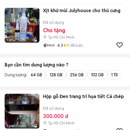
Xịt khử mùi Julyhouse cho thú cưng
Đã sử dụng
Cho tặng
Tp Hồ Chí Minh
1 phút trước
1
4.3
11
đã bán
Minh
Bạn cần tìm
dung lượng
nào ?
Dung lượng:
64 GB
128 GB
256 GB
512 GB
1 TB
2 
Hộp gỗ Đen trang trí họa tiết Cá chép
Đã sử dụng
300.000 đ
Tp Hồ Chí Minh
1 phút trước
3