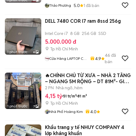
6
5.0
1
đã bán
Thảo Phương
DELL 7480 COR I7 ram 8ssd 256g
Intel Core i7
8 GB
256 GB
SSD
5.000.000 đ
Tp Hồ Chí Minh
1 phút trước
6
46
đã
4.9
Cửa Hàng LAPTOP Cũ
bán
Giá Rẻ
🔥CHÍNH CHỦ TỪ XƯA – NHÀ 2 TẦNG
– NGANG 5M RỘNG – DT 81M²- GIÁ
SIÊU RẺ🔥
2 PN
Nhà ngõ, hẻm
4,15 tỷ
51 tr/m²
81 m²
Tp Hồ Chí Minh
1 phút trước
7
4.0
Nhà Phố Hoàng Kim
Khẩu trang y tế NHUY COMPANY 4
lớp kháng khuẩn