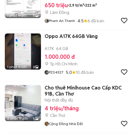
650 triệu
2,9 tr/m²
222 m²
Lâm Đồng
1 phút trước
5
4.5
6
đã bán
Pham An Thanh
Oppo A17K 64GB Vàng
A17K
64 GB
1.000.000 đ
Tp Hồ Chí Minh
1 phút trước
2
5.0
10
đã bán
PZ04327
Cho thuê Minihouse Cao Cấp KDC
91B, Cần Thơ
Nội thất đầy đủ
4 triệu/tháng
Cần Thơ
2 phút trước
5
Cộng Đồng Nhà Đất