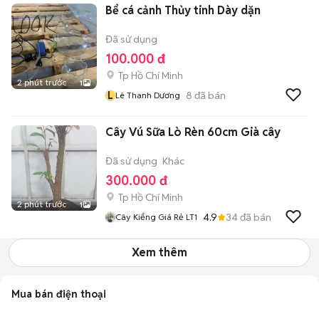
Bể cá cảnh Thủy tinh Dày dặn
Đã sử dụng
100.000 đ
Tp Hồ Chí Minh
2 phút trước
1
L
8
đã bán
Lê Thanh Dương
Cây Vú Sữa Lò Rèn 60cm Già cây
Đã sử dụng
Khác
300.000 đ
Tp Hồ Chí Minh
2 phút trước
1
4.9
34
đã bán
Cây Kiểng Giá Rẻ LT1
Xem thêm
Mua bán điện thoại