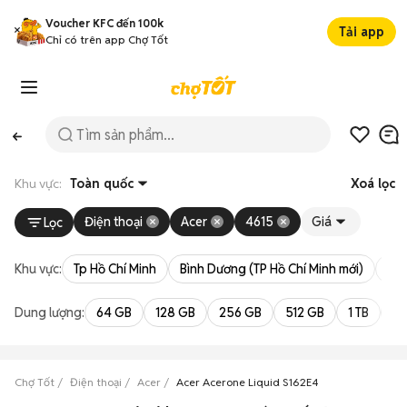
Voucher KFC đến 100k
Tải app
Chỉ có trên app Chợ Tốt
Khu vực:
Toàn quốc
Xoá lọc
Điện thoại
Acer
4615
Giá
Lọc
Khu vực:
Tp Hồ Chí Minh
Bình Dương (TP Hồ Chí Minh mới)
Bà 
Dung lượng:
64 GB
128 GB
256 GB
512 GB
1 TB
2 
Chợ Tốt
Điện thoại
Acer
Acer Acerone Liquid S162E4