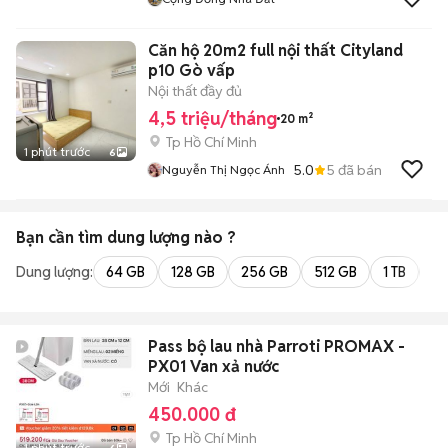
Căn hộ 20m2 full nội thất Cityland
p10 Gò vấp
Nội thất đầy đủ
4,5 triệu/tháng
20 m²
Tp Hồ Chí Minh
1 phút trước
6
5.0
5
đã bán
Nguyễn Thị Ngọc Ánh
Bạn cần tìm
dung lượng
nào ?
Dung lượng:
64 GB
128 GB
256 GB
512 GB
1 TB
2 
Pass bộ lau nhà Parroti PROMAX -
PX01 Van xả nước
Mới
Khác
450.000 đ
Tp Hồ Chí Minh
1 phút trước