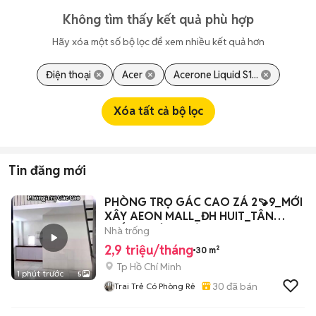
Không tìm thấy kết quả phù hợp
Hãy xóa một số bộ lọc để xem nhiều kết quả hơn
Điện thoại
Acer
Acerone Liquid S1...
Xóa tất cả bộ lọc
Tin đăng mới
PHÒNG TRỌ GÁC CAO ZÁ 2🍠9_MỚI
XÂY AEON MALL_ĐH HUIT_TÂN
THẮNG, TÂN PHÚ
Nhà trống
2,9 triệu/tháng
30 m²
Tp Hồ Chí Minh
1 phút trước
5
30
đã bán
Trai Trẻ Có Phòng Rẻ