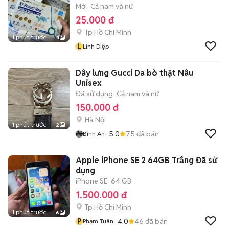
Mới
Cả nam và nữ
25.000 đ
Tp Hồ Chí Minh
1 phút trước
1
L
Linh Diệp
Dây lưng Gucci Da bò thật Nâu
Unisex
Đã sử dụng
Cả nam và nữ
150.000 đ
Hà Nội
1 phút trước
2
5.0
75
đã bán
Bình An
Apple iPhone SE 2 64GB Trắng Đã sử
dụng
iPhone SE
64 GB
1.500.000 đ
Tp Hồ Chí Minh
1 phút trước
6
P
4.0
46
đã bán
Phạm Tuân