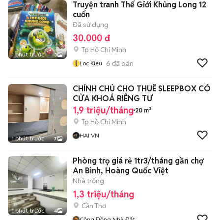
Truyện tranh Thế Giới Khủng Long 12
cuốn
Đã sử dụng
30.000 đ
Tp Hồ Chí Minh
1 phút trước
3
l
6
đã bán
Loc Kieu
CHÍNH CHỦ CHO THUÊ SLEEPBOX CÓ
CỬA KHOÁ RIÊNG TƯ
1,9 triệu/tháng
20 m²
Tp Hồ Chí Minh
HAI VN
1 phút trước
7
Phòng trọ giá rẻ 1tr3/tháng gần chợ
An Bình, Hoàng Quốc Việt
Nhà trống
1,3 triệu/tháng
Cần Thơ
1 phút trước
4
Cộng Đồng Nhà Đất