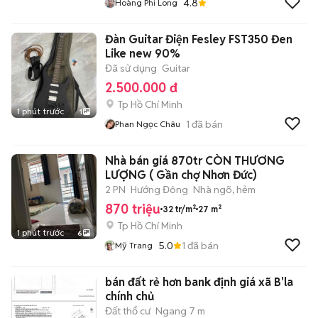
4.8
Hoàng Phi Long
Đàn Guitar Điện Fesley FST350 Đen
Like new 90%
Đã sử dụng
Guitar
2.500.000 đ
Tp Hồ Chí Minh
1 phút trước
1
1
đã bán
Phan Ngọc Châu
Nhà bán giá 870tr CÒN THƯƠNG
LƯỢNG ( Gần chợ Nhơn Đức)
2 PN
Hướng Đông
Nhà ngõ, hẻm
870 triệu
32 tr/m²
27 m²
Tp Hồ Chí Minh
1 phút trước
6
5.0
1
đã bán
Mỹ Trang
bán đất rẻ hơn bank định giá xã B'la
chính chủ
Đất thổ cư
Ngang 7 m