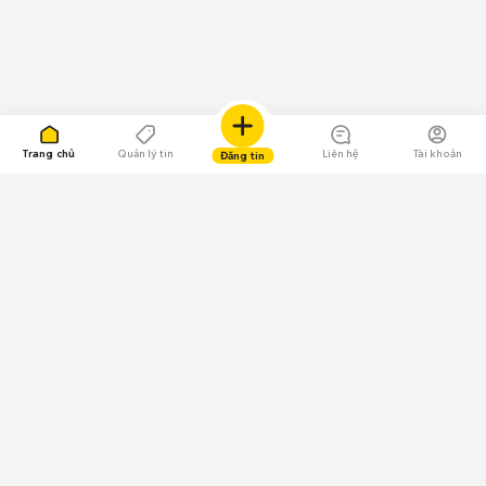
Trang chủ
Quản lý tin
Liên hệ
Tài khoản
Đăng tin
109.000 Bình chọn
Tải ứng dụng Chợ Tốt
Về Chợ Tốt
Quy chế sàn