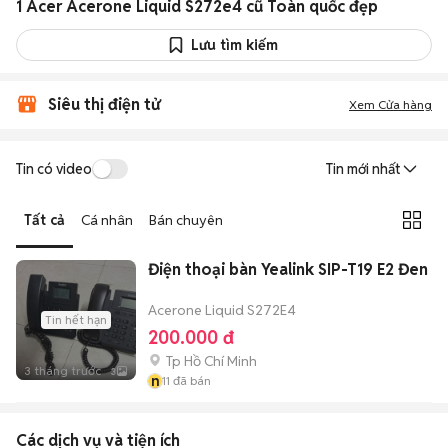
1 Acer Acerone Liquid S272e4 cũ Toàn quốc đẹp
Lưu tìm kiếm
Siêu thị điện tử
Xem Cửa hàng
Tin có video
Tin mới nhất
Tất cả
Cá nhân
Bán chuyên
Điện thoại bàn Yealink SIP-T19 E2 Đen
Acerone Liquid S272E4
Tin hết hạn
200.000 đ
Tp Hồ Chí Minh
3 tháng trước
3
n
11
đã bán
Các dịch vụ và tiện ích