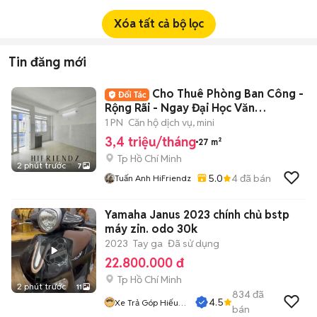
Xóa tất cả bộ lọc
Tin đăng mới
Cho Thuê Phòng Ban Công -
Rộng Rãi - Ngay Đại Học Văn
Hiến,Đầm Sen
1 PN
Căn hộ dịch vụ, mini
3,4 triệu/tháng
27 m²
Tp Hồ Chí Minh
2 phút trước
7
5.0
4
đã bán
Tuấn Anh HiFriendz
Yamaha Janus 2023 chính chủ bstp
máy zin. odo 30k
2023
Tay ga
Đã sử dụng
22.800.000 đ
Tp Hồ Chí Minh
2 phút trước
11
834
đã
4.5
Xe Trả Góp Hiếu
bán
CT