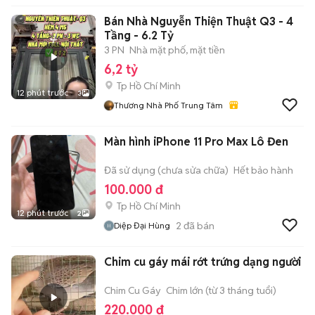
Bán Nhà Nguyễn Thiện Thuật Q3 - 4
Tầng - 6.2 Tỷ
3 PN
Nhà mặt phố, mặt tiền
6,2 tỷ
Tp Hồ Chí Minh
12 phút trước
3
Thương Nhà Phố Trung Tâm
Màn hình iPhone 11 Pro Max Lô Đen
Đã sử dụng (chưa sửa chữa)
Hết bảo hành
100.000 đ
Tp Hồ Chí Minh
12 phút trước
2
2
đã bán
Diệp Đại Hùng
Chim cu gáy mái rớt trứng dạng người
Chim Cu Gáy
Chim lớn (từ 3 tháng tuổi)
220.000 đ