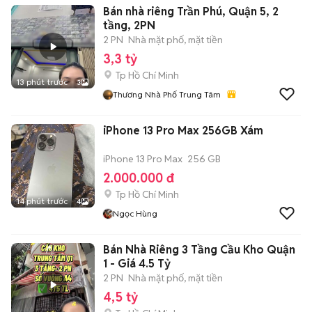
Bán nhà riêng Trần Phú, Quận 5, 2
tầng, 2PN
2 PN
Nhà mặt phố, mặt tiền
3,3 tỷ
Tp Hồ Chí Minh
13 phút trước
3
Thương Nhà Phố Trung Tâm
iPhone 13 Pro Max 256GB Xám
iPhone 13 Pro Max
256 GB
2.000.000 đ
Tp Hồ Chí Minh
14 phút trước
4
Ngọc Hùng
Bán Nhà Riêng 3 Tầng Cầu Kho Quận
1 - Giá 4.5 Tỷ
2 PN
Nhà mặt phố, mặt tiền
4,5 tỷ