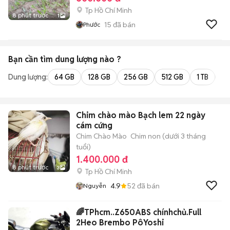
Tp Hồ Chí Minh
8 phút trước
1
15
đã bán
Phước
Bạn cần tìm
dung lượng
nào ?
Dung lượng:
64 GB
128 GB
256 GB
512 GB
1 TB
2 
Chim chào mào Bạch lem 22 ngày
cám cứng
Chim Chào Mào
Chim non (dưới 3 tháng
tuổi)
1.400.000 đ
8 phút trước
3
Tp Hồ Chí Minh
4.9
52
đã bán
Nguyễn
🌈TPhcm..Z650ABS chínhchủ.Full
2Heo Brembo PôYoshi