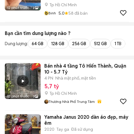
Tp Hồ Chí Minh
12 phút trước
2
b
5.0
58
đã bán
Binh
Bạn cần tìm
dung lượng
nào ?
Dung lượng:
64 GB
128 GB
256 GB
512 GB
1 TB
2 
Bán nhà 4 tầng Tô Hiến Thành, Quận
10 - 5.7 Tỷ
4 PN
Nhà mặt phố, mặt tiền
5,7 tỷ
Tp Hồ Chí Minh
12 phút trước
3
Thương Nhà Phố Trung Tâm
Yamaha Janus 2020 dàn áo đẹp, máy
êm
2020
Tay ga
Đã sử dụng