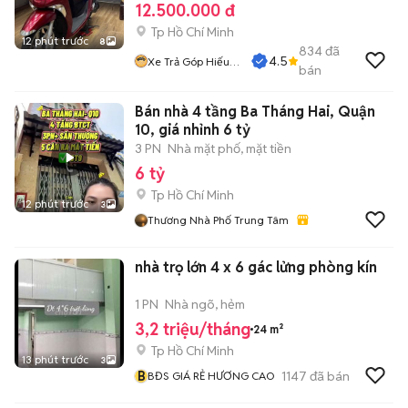
12.500.000 đ
Tp Hồ Chí Minh
12 phút trước
8
834
đã
4.5
Xe Trả Góp Hiếu
bán
CT
Bán nhà 4 tầng Ba Tháng Hai, Quận
10, giá nhỉnh 6 tỷ
3 PN
Nhà mặt phố, mặt tiền
6 tỷ
Tp Hồ Chí Minh
12 phút trước
3
Thương Nhà Phố Trung Tâm
nhà trọ lớn 4 x 6 gác lửng phòng kín
1 PN
Nhà ngõ, hẻm
3,2 triệu/tháng
24 m²
Tp Hồ Chí Minh
13 phút trước
3
B
1147
đã bán
BĐS GIÁ RẺ HƯƠNG CAO