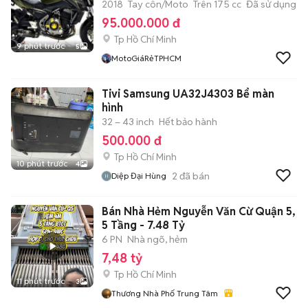
2018
Tay côn/Moto
Trên 175 cc
Đã sử dụng
95.000.000 đ
Tp Hồ Chí Minh
9 phút trước
5
MotoGiáRẻTPHCM
Tivi Samsung UA32J4303 Bể màn
hình
32 – 43 inch
Hết bảo hành
500.000 đ
Tp Hồ Chí Minh
10 phút trước
4
2
đã bán
Diệp Đại Hùng
Bán Nhà Hẻm Nguyễn Văn Cừ Quận 5,
5 Tầng - 7.48 Tỷ
6 PN
Nhà ngõ, hẻm
7,48 tỷ
Tp Hồ Chí Minh
11 phút trước
3
Thương Nhà Phố Trung Tâm