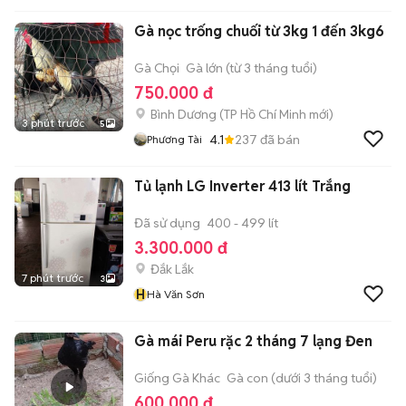
Gà nọc trống chuối từ 3kg 1 đến 3kg6
Gà Chọi
Gà lớn (từ 3 tháng tuổi)
750.000 đ
Bình Dương
(
TP Hồ Chí Minh
mới)
3 phút trước
5
4.1
237
đã bán
Phương Tài
Tủ lạnh LG Inverter 413 lít Trắng
Đã sử dụng
400 - 499 lít
3.300.000 đ
Đắk Lắk
7 phút trước
3
H
Hà Văn Sơn
Gà mái Peru rặc 2 tháng 7 lạng Đen
Giống Gà Khác
Gà con (dưới 3 tháng tuổi)
600.000 đ