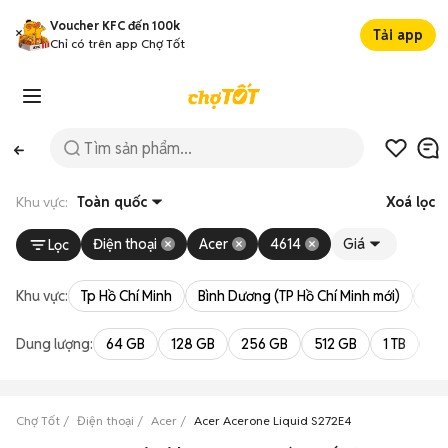
Voucher KFC đến 100k
Tải app
Chỉ có trên app Chợ Tốt
Khu vực:
Toàn quốc
Xoá lọc
Điện thoại
Acer
4614
Giá
Lọc
Khu vực:
Tp Hồ Chí Minh
Bình Dương (TP Hồ Chí Minh mới)
Bà 
Dung lượng:
64 GB
128 GB
256 GB
512 GB
1 TB
2 
Chợ Tốt
Điện thoại
Acer
Acer Acerone Liquid S272E4