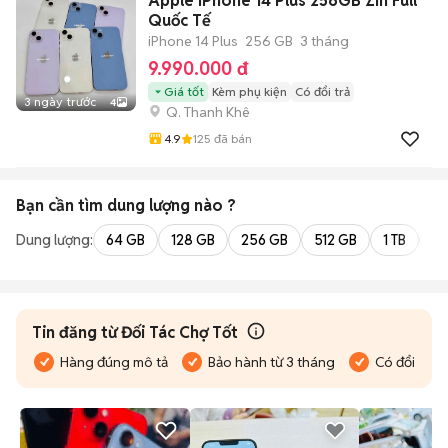
Apple iPhone 14 Plus 256GB Zin Full
Quốc Tế
iPhone 14 Plus
256 GB
3 tháng
9.990.000 đ
Giá tốt
Kèm phụ kiện
Có đổi trả
3 ngày trước
4
Q. Thanh Khê
4.9
125
đã bán
Bạn cần tìm
dung lượng
nào ?
Dung lượng:
64 GB
128 GB
256 GB
512 GB
1 TB
2 
Tin đăng từ Đối Tác Chợ Tốt
Hàng đúng mô tả
Bảo hành từ 3 tháng
Có đổi trả