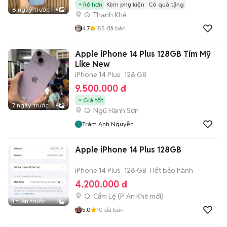
Rẻ hơn
Kèm phụ kiện
Có quà tặng
6 ngày trước
6
Q. Thanh Khê
4.7
155
đã bán
Apple iPhone 14 Plus 128GB Tím Mỹ
Like New
iPhone 14 Plus
128 GB
9.500.000 đ
Giá tốt
7 ngày trước
4
Q. Ngũ Hành Sơn
Trâm Anh Nguyễn
Apple iPhone 14 Plus 128GB
iPhone 14 Plus
128 GB
Hết bảo hành
4.200.000 đ
Q. Cẩm Lệ
(
P. An Khê
mới)
1 tuần trước
1
5.0
10
đã bán