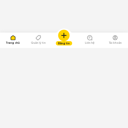
Trang chủ
Quản lý tin
Liên hệ
Tài khoản
Đăng tin
109.000 Bình chọn
Tải ứng dụng Chợ Tốt
Về Chợ Tốt
Quy chế sàn
Chính sách bảo mật
Giải quyết tranh chấp
CÔNG TY TNHH CHỢ TỐT - Người đại diện theo pháp luật: