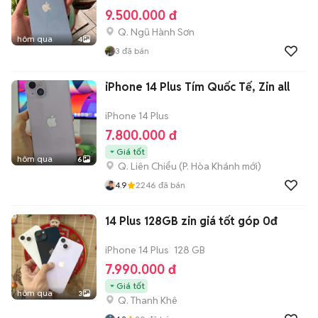
9.500.000 đ
Q. Ngũ Hành Sơn
hôm qua
4
3
đã bán
iPhone 14 Plus Tím Quốc Tế, Zin all
iPhone 14 Plus
7.800.000 đ
Giá tốt
hôm qua
6
Q. Liên Chiểu
(
P. Hòa Khánh
mới)
4.9
2246
đã bán
14 Plus 128GB zin giá tốt góp 0đ
iPhone 14 Plus
128 GB
7.990.000 đ
Giá tốt
hôm qua
3
Q. Thanh Khê