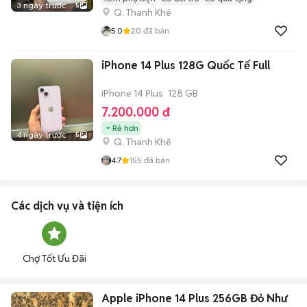
3 ngày trước
5
Q. Thanh Khê
5.0
20
đã bán
iPhone 14 Plus 128G Quốc Tế Full
iPhone 14 Plus
128 GB
7.200.000 đ
Rẻ hơn
4 ngày trước
5
Q. Thanh Khê
4.7
155
đã bán
Các dịch vụ và tiện ích
Chợ Tốt Ưu Đãi
Apple iPhone 14 Plus 256GB Đỏ Như