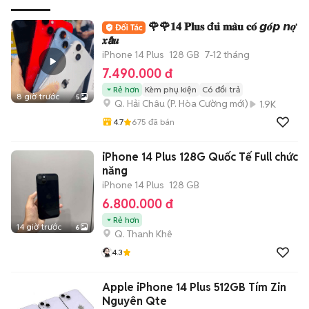
🌹🌹𝟏𝟒 𝐏𝐥𝐮𝐬 đ𝐮̉ 𝐦𝐚̀𝐮 𝐜𝐨́ 𝙜𝒐́𝙥 𝙣𝒐̛̣
𝒙𝙖̂́𝒖
iPhone 14 Plus
128 GB
7-12 tháng
7.490.000 đ
Rẻ hơn
Kèm phụ kiện
Có đổi trả
8 giờ trước
5
Q. Hải Châu
(
P. Hòa Cường
mới)
1.9K
4.7
675
đã bán
iPhone 14 Plus 128G Quốc Tế Full chức
năng
iPhone 14 Plus
128 GB
6.800.000 đ
Rẻ hơn
14 giờ trước
6
Q. Thanh Khê
4.3
Apple iPhone 14 Plus 512GB Tím Zin
Nguyên Qte