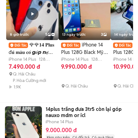
8 giờ trước
5
13 ngày trước
3
14 ngày trước
🌹🌹𝟏𝟒 𝐏𝐥𝐮𝐬
iPhone 14
i
đ𝐮̉ 𝐦𝐚̀𝐮 𝐜𝐨́ 𝙜𝒐́𝙥 𝙣𝒐̛̣
Plus 128G Black Mỹ
Plus 128G 
𝒙𝙖̂́𝒖
iPhone 14 Plus
128
nguyên zin giá iuuu
iPhone 14 Plus
128
99% pin n
iPhone 14 Pl
GB
7-12 tháng
GB
Hết bảo hành
GB
Còn bảo
7.490.000 đ
9.990.000 đ
10.990.0
TrảGóp
Q. Hải Châu
P. Hòa Cường mới
Q. Hải Châu
Q. Hải Châ
1.9K
14plus trắng đưa 3tr5 còn lại góp
nauxo mdm or icl
iPhone 14 Plus
9.000.000 đ
Kèm phụ kiện
Có đổi trả
Có quà tặng