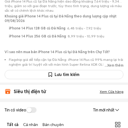
Giá iPhone 14 Plus cũ tại Đà Nẵng hiện dao động khoảng 7,64 triệu - 9,34
triệu, giảm so với giai đoạn trước, tùy theo tình trạng, dung lượng và màu
sắc sẽ có chênh lệch khác nhau.
Khoảng giá iPhone 14 Plus cũ tại Đà Nẵng theo dung lượng cập nhật
09/08/2026
iPhone 14 Plus 128 GB cũ Đà Nẵng
: 6,48 triệu - 7,92 triệu
iPhone 14 Plus 256 GB cũ Đà Nẵng
: 8,99 triệu - 10,99 triệu
Vì sao nên mua bán iPhone 14 Plus cũ tại Đà Nẵng trên Chợ Tốt?
Flagship giá dễ tiếp cận tại Đà Nẵng: iPhone 14 Plus cũ 99% mang lại trải
nghiệm giải trí tuyệt vời với màn hình Super Retina XDR OLED 6.7 inch
...Xem thêm
rộng rãi, thời lượng pin cực khủng, chip A15 Bionic (5 nhân GPU) ổn định
và cụm camera kép 12MP chụp thiếu sáng tốt, với mức giá hợp lý hơn rất
Lưu tìm kiếm
nhiều so với khi mới ra mắt.
Nguồn lựa chọn phong phú: Hơn 163 tin đăng tại Đà Nẵng, tập trung
Siêu thị điện tử
nhiều ở Quận Hải Châu, Thanh Khê, Sơn Trà, Liên Chiểu… với các phiên
Xem Cửa hàng
bản 128GB, 256GB, 512GB và các màu Đen, Trắng, Đỏ, Xanh dương,
Tím, Vàng.
Chủ động kiểm tra máy: Dễ dàng hẹn gặp để kiểm tra ngoại hình và
Tin có video
Tin mới nhất
tình trạng máy trước khi mua.
Mua bán nhanh chóng: Giao dịch trực tiếp, ít thủ tục, chốt nhanh khi hai
Tất cả
Cá nhân
Bán chuyên
bên đồng ý.