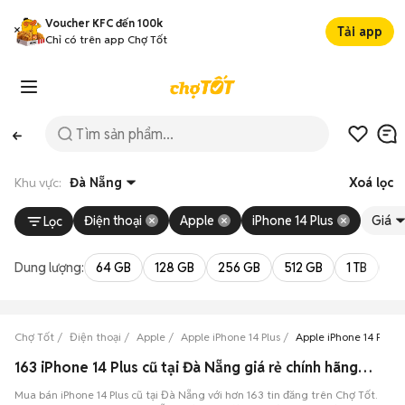
Voucher KFC đến 100k
Tải app
Chỉ có trên app Chợ Tốt
Khu vực:
Đà Nẵng
Xoá lọc
Điện thoại
Apple
iPhone 14 Plus
Giá
Lọc
Dung lượng:
64 GB
128 GB
256 GB
512 GB
1 TB
2 
Chợ Tốt
Điện thoại
Apple
Apple iPhone 14 Plus
Apple iPhone 14 Plus
163 iPhone 14 Plus cũ tại Đà Nẵng giá rẻ chính hãng đang bán 08/2026
Mua bán iPhone 14 Plus cũ tại Đà Nẵng với hơn 163 tin đăng trên Chợ Tốt.