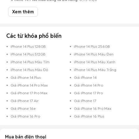
iPhone 14 Plus màu tím cũ Đà Nẵng
: 8,99 triệu
Xem thêm
iPhone 14 Plus màu xanh dương cũ Đà Nẵng
: 7,95 triệu
iPhone 14 Plus màu đen cũ Đà Nẵng
: 7,2 triệu
iPhone 14 Plus màu màu khác cũ Đà Nẵng
: 7,7 triệu
Các từ khóa phổ biến
Lưu ý:
Mức giá dựa trên các tin đăng tại Chợ Tốt, chỉ mang tính chất tham
khảo.
iPhone 14 Plus 128GB
iPhone 14 Plus 256GB
iPhone 14 Plus 512GB
iPhone 14 Plus Màu Đen
Mua bán iPhone 14 Plus cũ tại Đà Nẵng like new, đẹp 99%,
giá rẻ
iPhone 14 Plus Màu Tím
iPhone 14 Plus Màu Xanh
Chợ Tốt có 163 tin đăng bán, mua iPhone 14 Plus cũ tại Đà Nẵng với nhiều
iPhone 14 Plus Màu Đỏ
iPhone 14 Plus Màu Trắng
khoảng giá giúp người dùng dễ dàng tìm kiếm và so sánh giá cả.
Giá iPhone 14 Plus
Giá iPhone 14
Top 2 mức giá bán iPhone 14 Plus cũ phổ biến tại Đà Nẵng
Giá iPhone 14 Pro Max
Giá iPhone 14 Pro
iPhone 14 Plus giá 7 - 10 triệu Đà Nẵng
: 110 điện thoại
Giá iPhone 17 Pro Max
Giá iPhone 17 Pro
iPhone 14 Plus giá 5 - 7 triệu Đà Nẵng
: 31 điện thoại
Giá iPhone 17 Air
Giá iPhone 17
Giá iPhone 16e
Giá iPhone 16 Pro Max
Chợ Tốt - Nơi mua bán iPhone 14 Plus cũ tại Đà Nẵng giá tốt nhất!
Giá iPhone 16 Pro
Giá iPhone 16 Plus
Mua bán điện thoại