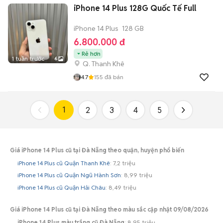
iPhone 14 Plus 128G Quốc Tế Full
iPhone 14 Plus
128 GB
6.800.000 đ
Rẻ hơn
1 tuần trước
6
Q. Thanh Khê
4.7
155
đã bán
1
2
3
4
5
Giá iPhone 14 Plus cũ tại Đà Nẵng theo quận, huyện phổ biến
iPhone 14 Plus cũ Quận Thanh Khê
: 7,2 triệu
iPhone 14 Plus cũ Quận Ngũ Hành Sơn
: 8,99 triệu
iPhone 14 Plus cũ Quận Hải Châu
: 8,49 triệu
Giá iPhone 14 Plus cũ tại Đà Nẵng theo màu sắc cập nhật 09/08/2026
iPhone 14 Plus màu trắng cũ Đà Nẵng
: 8,95 triệu