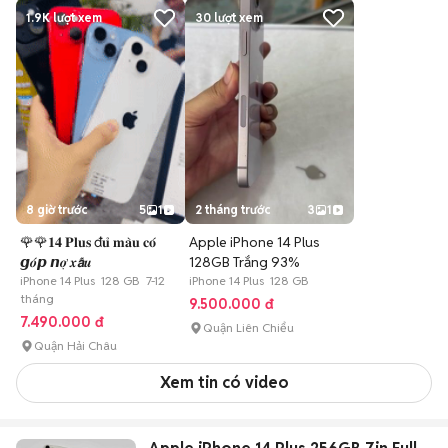
1.9K
lượt xem
30
lượt xem
8 giờ trước
5
1
2 tháng trước
3
1
🌹🌹𝟏𝟒 𝐏𝐥𝐮𝐬 đ𝐮̉ 𝐦𝐚̀𝐮 𝐜𝐨́
Apple iPhone 14 Plus
𝙜𝒐́𝙥 𝙣𝒐̛̣ 𝒙𝙖̂́𝒖
128GB Trắng 93%
iPhone 14 Plus 128 GB 7-12
iPhone 14 Plus 128 GB
tháng
9.500.000 đ
7.490.000 đ
Quận Liên Chiểu
Quận Hải Châu
Xem tin có video