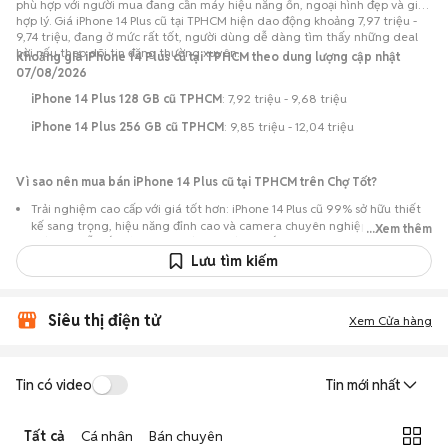
phù hợp với người mua đang cần máy hiệu năng ổn, ngoại hình đẹp và giá
hợp lý. Giá iPhone 14 Plus cũ tại TPHCM hiện dao động khoảng 7,97 triệu -
9,74 triệu, đang ở mức rất tốt, người dùng dễ dàng tìm thấy những deal
hời nếu theo dõi tin đăng thường xuyên.
Khoảng giá iPhone 14 Plus cũ tại TPHCM theo dung lượng cập nhật
07/08/2026
iPhone 14 Plus 128 GB cũ TPHCM
: 7,92 triệu - 9,68 triệu
iPhone 14 Plus 256 GB cũ TPHCM
: 9,85 triệu - 12,04 triệu
Vì sao nên mua bán iPhone 14 Plus cũ tại TPHCM trên Chợ Tốt?
Trải nghiệm cao cấp với giá tốt hơn: iPhone 14 Plus cũ 99% sở hữu thiết
kế sang trọng, hiệu năng đỉnh cao và camera chuyên nghiệp, nhưng có
...Xem thêm
mức giá dễ tiếp cận hơn so với khi mới ra mắt.
Lưu tìm kiếm
Nguồn lựa chọn phong phú: Hơn 401 tin đăng tại TPHCM, với đa dạng
phiên bản dung lượng và màu sắc phong phú.
Chủ động kiểm tra máy: Dễ dàng hẹn gặp người bán để kiểm tra ngoại
Siêu thị điện tử
Xem Cửa hàng
hình, màn hình và các chức năng của máy trước khi mua.
Mua bán nhanh chóng: Giao dịch trực tiếp tại TPHCM, ít thủ tục, có thể
chốt nhanh khi cả hai bên đồng ý về mức giá.
Tin có video
Tin mới nhất
Tất cả
Cá nhân
Bán chuyên