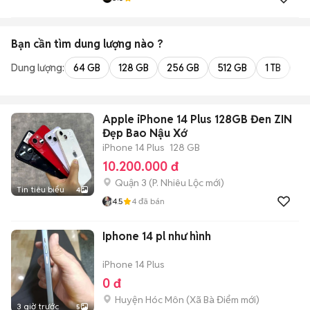
Bạn cần tìm
dung lượng
nào ?
Dung lượng:
64 GB
128 GB
256 GB
512 GB
1 TB
2 
Apple iPhone 14 Plus 128GB Đen ZIN
Đẹp Bao Nậu Xớ
iPhone 14 Plus
128 GB
10.200.000 đ
Quận 3
(
P. Nhiêu Lộc
mới)
Tin tiêu biểu
4
4.5
4
đã bán
Iphone 14 pl như hình
iPhone 14 Plus
0 đ
Huyện Hóc Môn
(
Xã Bà Điểm
mới)
3 giờ trước
5