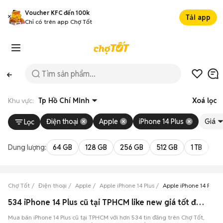
Voucher KFC đến 100k
Tải app
Chỉ có trên app Chợ Tốt
Khu vực:
Tp Hồ Chí Minh
Xoá lọc
Điện thoại
Apple
iPhone 14 Plus
Giá
Lọc
Dung lượng:
64 GB
128 GB
256 GB
512 GB
1 TB
2 
Chợ Tốt
Điện thoại
Apple
Apple iPhone 14 Plus
Apple iPhone 14 Plus 
534 iPhone 14 Plus cũ tại TPHCM like new giá tốt đang bán 08/2026
Mua bán iPhone 14 Plus cũ tại TPHCM với hơn 534 tin đăng trên Chợ Tốt,