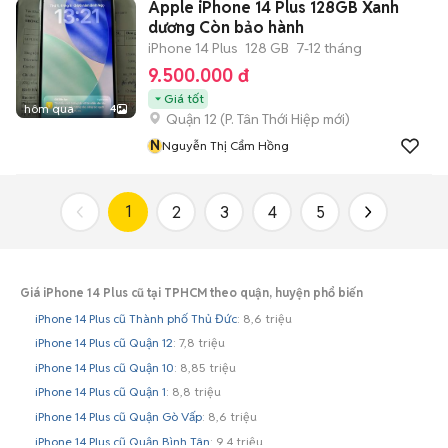
Apple iPhone 14 Plus 128GB Xanh
dương Còn bảo hành
iPhone 14 Plus
128 GB
7-12 tháng
9.500.000 đ
Giá tốt
hôm qua
4
Quận 12
(
P. Tân Thới Hiệp
mới)
N
Nguyễn Thị Cẩm Hồng
1
2
3
4
5
Giá iPhone 14 Plus cũ tại TPHCM theo quận, huyện phổ biến
iPhone 14 Plus cũ Thành phố Thủ Đức
: 8,6 triệu
iPhone 14 Plus cũ Quận 12
: 7,8 triệu
iPhone 14 Plus cũ Quận 10
: 8,85 triệu
iPhone 14 Plus cũ Quận 1
: 8,8 triệu
iPhone 14 Plus cũ Quận Gò Vấp
: 8,6 triệu
iPhone 14 Plus cũ Quận Bình Tân
: 9,4 triệu