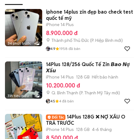
iphone 14plus zin đẹp bao check test
quốc tế mỹ
iPhone 14 Plus
8.900.000 đ
Thành phố Thủ Đức
(
P. Hiệp Bình
mới)
34 phút trước
4
4.9
1958
đã bán
14Plus 128/256 Quốc Tế Zin 𝘽𝙖𝙤 𝙉ợ
𝙓ấ𝙪
iPhone 14 Plus
128 GB
Hết bảo hành
10.200.000 đ
Q. Bình Thạnh
(
P. Thạnh Mỹ Tây
mới)
Tin tiêu biểu
3
4.5
4
đã bán
14Plus 128G ❌ NỢ XẤU O
TRẢ TRƯỚC
iPhone 14 Plus
128 GB
4-6 tháng
8.500.000 đ