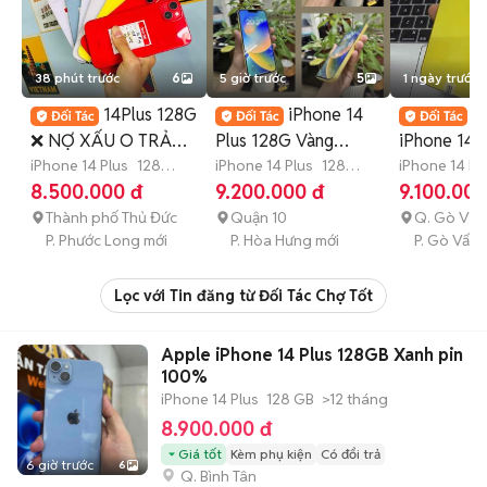
38 phút trước
6
5 giờ trước
5
1 ngày trước
14Plus 128G
iPhone 14
A
❌ NỢ XẤU O TRẢ
Plus 128G Vàng
iPhone 14 
TRƯỚC
iPhone 14 Plus
128
FULLBOX KENG
iPhone 14 Plus
128
LL/A 98% Zi
iPhone 14 Pl
GB
4-6 tháng
GB
Còn bảo hành
GB
1 tháng
8.500.000 đ
9.200.000 đ
9.100.000
2025
Thành phố Thủ Đức
Quận 10
Q. Gò Vấp
P. Phước Long mới
P. Hòa Hưng mới
P. Gò Vấp
Lọc với Tin đăng từ Đối Tác Chợ Tốt
Apple iPhone 14 Plus 128GB Xanh pin
100%
iPhone 14 Plus
128 GB
>12 tháng
8.900.000 đ
Giá tốt
Kèm phụ kiện
Có đổi trả
6 giờ trước
6
Q. Bình Tân