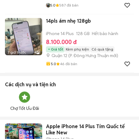
5.0
587
đã bán
14pls ám nhẹ 128gb
iPhone 14 Plus
128 GB
Hết bảo hành
8.100.000 đ
Giá tốt
Kèm phụ kiện
Có quà tặng
7 giờ trước
4
Quận 12
(
P. Đông Hưng Thuận
mới)
5.0
46
đã bán
Các dịch vụ và tiện ích
Chợ Tốt Ưu Đãi
Apple iPhone 14 Plus Tím Quốc tế
Like New
iPhone 14 Plus