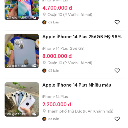
4.700.000 đ
Quận 10
(
P. Vườn Lài
mới)
20 giờ trước
5
1
đã bán
Apple iPhone 14 Plus 256GB Mỹ 98%
iPhone 14 Plus
256 GB
8.000.000 đ
Quận 10
(
P. Vườn Lài
mới)
20 giờ trước
5
1
đã bán
Apple iPhone 14 Plus Nhiều màu
iPhone 14 Plus
2.200.000 đ
Thành phố Thủ Đức
(
P. An Khánh
mới)
20 giờ trước
1
1
đã bán