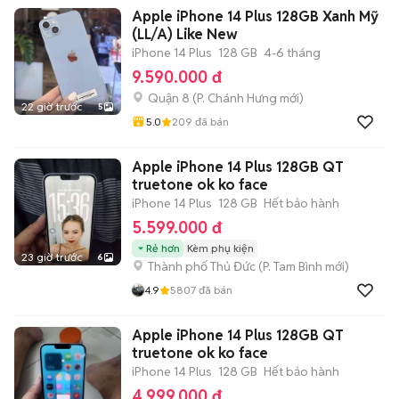
Apple iPhone 14 Plus 128GB Xanh Mỹ
(LL/A) Like New
iPhone 14 Plus
128 GB
4-6 tháng
9.590.000 đ
Quận 8
(
P. Chánh Hưng
mới)
22 giờ trước
5
5.0
209
đã bán
Apple iPhone 14 Plus 128GB QT
truetone ok ko face
iPhone 14 Plus
128 GB
Hết bảo hành
5.599.000 đ
Rẻ hơn
Kèm phụ kiện
23 giờ trước
6
Thành phố Thủ Đức
(
P. Tam Bình
mới)
4.9
5807
đã bán
Apple iPhone 14 Plus 128GB QT
truetone ok ko face
iPhone 14 Plus
128 GB
Hết bảo hành
4.999.000 đ