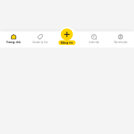
Trang chủ
Quản lý tin
Liên hệ
Tài khoản
Đăng tin
109.000 Bình chọn
Tải ứng dụng Chợ Tốt
Về Chợ Tốt
Quy chế sàn
Chính sách bảo mật
Giải quyết tranh chấp
CÔNG TY TNHH CHỢ TỐT - Người đại diện theo pháp luật: