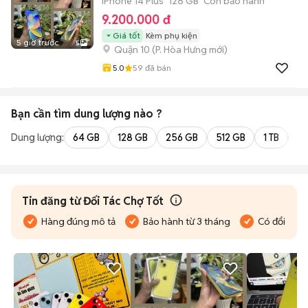
iPhone 14 Plus
128 GB
Còn bảo hành
9.200.000 đ
Giá tốt
Kèm phụ kiện
5 giờ trước
5
Quận 10
(
P. Hòa Hưng
mới)
5.0
59
đã bán
Bạn cần tìm
dung lượng
nào ?
Dung lượng:
64 GB
128 GB
256 GB
512 GB
1 TB
2 
Tin đăng từ Đối Tác Chợ Tốt
Hàng đúng mô tả
Bảo hành từ 3 tháng
Có đổi trả