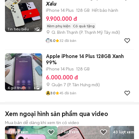
𝙓𝙖̂́𝙪
iPhone 14 Plus
128 GB
Hết bảo hành
9.900.000 đ
Kèm phụ kiện
Có quà tặng
Tin tiêu biểu
3
Q. Bình Thạnh
(
P. Thạnh Mỹ Tây
mới)
5.0
32
đã bán
Apple iPhone 14 Plus 128GB Xanh
99%
iPhone 14 Plus
128 GB
6.000.000 đ
Quận 7
(
P. Tân Hưng
mới)
4 giờ trước
6
A
3.0
45
đã bán
Xem ngoại hình sản phẩm qua video
Mua bán dễ dàng khi xem tin có video
71
lượt xem
7
lượt xem
43
lượt xem