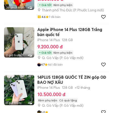
Giá tốt
Kèm phụ kiện
38 phút trước
6
Thành phố Thủ Đức
(
P. Phước Long
mới)
4.6
7
đã bán
Apple iPhone 14 Plus 128GB Trắng
bản quốc tế
iPhone 14 Plus
128 GB
9.200.000 đ
Giá tốt
Kèm phụ kiện
2 giờ trước
4
Q. Gò Vấp
(
P. Gò Vấp
mới)
4.7
461
đã bán
14PLUS 128GB QUỐC TẾ ZIN góp 0Đ
BAO NỢ XẤU
iPhone 14 Plus
128 GB
>12 tháng
10.500.000 đ
Kèm phụ kiện
Có quà tặng
3 giờ trước
4
Q. Gò Vấp
(
P. Gò Vấp
mới)
5.0