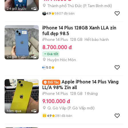
Thành phố Thủ Đức
(
P. Tam Bình
mới)
24 giờ trước
6
4.9
5807
đã bán
iPhone 14 Plus 128GB Xanh LLA zin
full đẹp 98.5
iPhone 14 Plus
128 GB
Hết bảo hành
8.700.000 đ
Giá tốt
24 giờ trước
6
Huyện Hóc Môn
5.0
Apple iPhone 14 Plus Vàng
LL/A 98% Zin all
iPhone 14 Plus
128 GB
1 tháng
9.100.000 đ
Q. Gò Vấp
(
P. Gò Vấp
mới)
hôm qua
6
4.9
281
đã bán