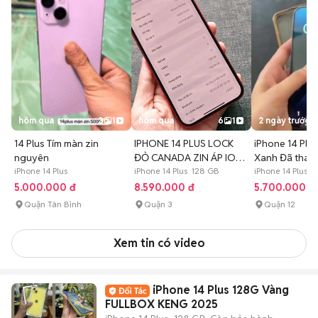
hôm qua
3
1
hôm qua
6
1
2 ngày trước
14 Plus Tím màn zin
IPHONE 14 PLUS LOCK
iPhone 14 Plu
nguyên
ĐỎ CANADA ZIN ÁP IOS
Xanh Đã thay
iPhone 14 Plus
17 HIẾM
iPhone 14 Plus 128 GB
iPhone 14 Plus 
5.000.000 đ
8.590.000 đ
5.700.000 đ
Quận Tân Bình
Quận 3
Quận 12
Xem tin có video
iPhone 14 Plus 128G Vàng
FULLBOX KENG 2025