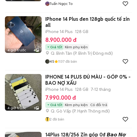
Tuấn Ngọc To
IPhone 14 Plus đen 128gb quốc tế zin
all
iPhone 14 Plus
128 GB
8.900.000 đ
Giá tốt
Kèm phụ kiện
4 giờ trước
4
Q. Bình Tân
(
P. Bình Trị Đông
mới)
4.5
1137
đã bán
IPHONE 14 PLUS ĐỦ MÀU - GÓP 0% -
BAO NỢ XẤU
iPhone 14 Plus
128 GB
7-12 tháng
7.990.000 đ
Giá tốt
Kèm phụ kiện
Có đổi trả
4 giờ trước
3
Q. Gò Vấp
(
P. Hạnh Thông
mới)
T
2
đã bán
14Plus 128/256 Zin góp 0₫ 𝘽𝙖𝙤 𝙉𝙤̛̣