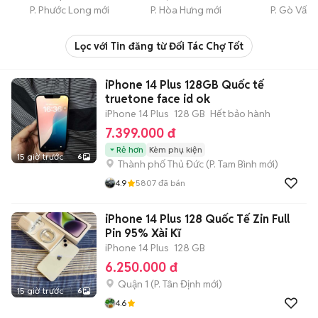
P. Phước Long mới
P. Hòa Hưng mới
P. Gò Vấp
Lọc với Tin đăng từ Đối Tác Chợ Tốt
iPhone 14 Plus 128GB Quốc tế
truetone face id ok
iPhone 14 Plus
128 GB
Hết bảo hành
7.399.000 đ
Rẻ hơn
Kèm phụ kiện
15 giờ trước
6
Thành phố Thủ Đức
(
P. Tam Bình
mới)
4.9
5807
đã bán
iPhone 14 Plus 128 Quốc Tế Zin Full
Pin 95% Xài Kĩ
iPhone 14 Plus
128 GB
6.250.000 đ
Quận 1
(
P. Tân Định
mới)
15 giờ trước
6
4.6