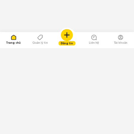
Trang chủ
Quản lý tin
Liên hệ
Tài khoản
Đăng tin
109.000 Bình chọn
Tải ứng dụng Chợ Tốt
Về Chợ Tốt
Quy chế sàn
Chính sách bảo mật
Giải quyết tranh chấp
CÔNG TY TNHH CHỢ TỐT - Người đại diện theo pháp luật: