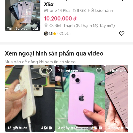
𝙓ấ𝙪
iPhone 14 Plus
128 GB
Hết bảo hành
10.200.000 đ
Q. Bình Thạnh
(
P. Thạnh Mỹ Tây
mới)
Tin tiêu biểu
3
4.5
4
đã bán
Xem ngoại hình sản phẩm qua video
Mua bán dễ dàng khi xem tin có video
77
lượt xem
11
lượt xem
13 giờ trước
4
1
3 ngày trước
3
1
4 ngày trước