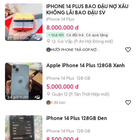
IPHONE 14 PLUS BAO ĐẬU NỢ XẤU
KHÔNG LÃI BAO ĐẬU SV
iPhone 14 Plus
8.000.000 đ
Giá tốt
Có đổi trả
Có quà tặng
20 giờ trước
4
Q. Gò Vấp
(
P. An Hội Đông
mới)
MƯỜI PHONE TRẢ GÓP NỢ
XẤU SÀI GÒN
Apple iPhone 14 Plus 128GB Xanh
iPhone 14 Plus
128 GB
5.000.000 đ
Quận 12
(
P. Tân Thới Hiệp
mới)
24 giờ trước
4
5
đã bán
iPhone 14 Plus 128GB Đen
iPhone 14 Plus
128 GB
8.500.000 đ