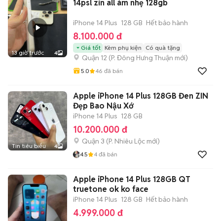
14psl zin all ám nhẹ 128gb
iPhone 14 Plus
128 GB
Hết bảo hành
8.100.000 đ
Giá tốt
Kèm phụ kiện
Có quà tặng
13 giờ trước
4
Quận 12
(
P. Đông Hưng Thuận
mới)
5.0
46
đã bán
Apple iPhone 14 Plus 128GB Đen ZIN
Đẹp Bao Nậu Xớ
iPhone 14 Plus
128 GB
10.200.000 đ
Quận 3
(
P. Nhiêu Lộc
mới)
Tin tiêu biểu
4
4.5
4
đã bán
Apple iPhone 14 Plus 128GB QT
truetone ok ko face
iPhone 14 Plus
128 GB
Hết bảo hành
4.999.000 đ