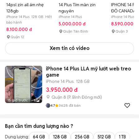
14psl zin all ám nhẹ
14 Plus Tím màn zin
IPHONE 14 PL
128gb
nguyên
ĐỎ CANADA Z
iPhone 14 Plus 128 GB Hết
iPhone 14 Plus
17 HIẾM
iPhone 14 Plus 
bảo hành
5.000.000 đ
8.590.000 đ
8.100.000 đ
Quận Tân Bình
Quận 3
Quận 12
Xem tin có video
iPhone 14 Plus LLA mỹ lướt web treo
game
iPhone 14 Plus
128 GB
3.950.000 đ
Quận 8
(
P. Bình Đông
mới)
15 giờ trước
5
4.7
3628
đã bán
Bạn cần tìm
dung lượng
nào ?
Dung lượng:
64 GB
128 GB
256 GB
512 GB
1 TB
2 