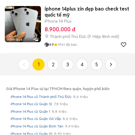
iphone 14plus zin đẹp bao check test
quốc tế mỹ
iPhone 14 Plus
8.900.000 đ
Thành phố Thủ Đức
(
P. Hiệp Bình
mới)
hôm qua
4
4.9
1961
đã bán
1
2
3
4
5
Giá iPhone 14 Plus cũ tại TPHCM theo quận, huyện phổ biến
iPhone 14 Plus cũ Thành phố Thủ Đức
: 8,6 triệu
iPhone 14 Plus cũ Quận 12
: 7,8 triệu
iPhone 14 Plus cũ Quận 1
: 8,8 triệu
iPhone 14 Plus cũ Quận Gò Vấp
: 8,6 triệu
iPhone 14 Plus cũ Quận Bình Tân
: 9,4 triệu
iPhone 14 Plus cũ Quận 10
: 8,85 triệu