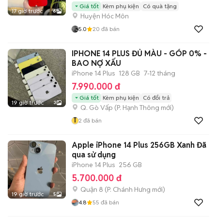
Giá tốt
Kèm phụ kiện
Có quà tặng
17 giờ trước
6
Huyện Hóc Môn
5.0
20
đã bán
IPHONE 14 PLUS ĐỦ MÀU - GÓP 0% -
BAO NỢ XẤU
iPhone 14 Plus
128 GB
7-12 tháng
7.990.000 đ
Giá tốt
Kèm phụ kiện
Có đổi trả
19 giờ trước
3
Q. Gò Vấp
(
P. Hạnh Thông
mới)
T
2
đã bán
Apple iPhone 14 Plus 256GB Xanh Đã
qua sử dụng
iPhone 14 Plus
256 GB
5.700.000 đ
Quận 8
(
P. Chánh Hưng
mới)
19 giờ trước
5
4.8
55
đã bán