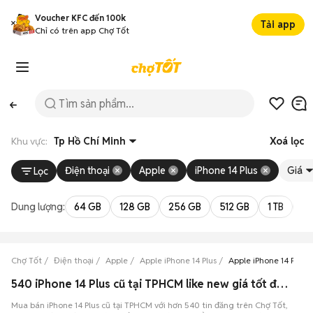
Voucher KFC đến 100k
Tải app
Chỉ có trên app Chợ Tốt
Khu vực:
Tp Hồ Chí Minh
Xoá lọc
Điện thoại
Apple
iPhone 14 Plus
Giá
Lọc
Dung lượng:
64 GB
128 GB
256 GB
512 GB
1 TB
2 
Chợ Tốt
Điện thoại
Apple
Apple iPhone 14 Plus
Apple iPhone 14 Plus 
540 iPhone 14 Plus cũ tại TPHCM like new giá tốt đang bán 08/2026
Mua bán iPhone 14 Plus cũ tại TPHCM với hơn 540 tin đăng trên Chợ Tốt,