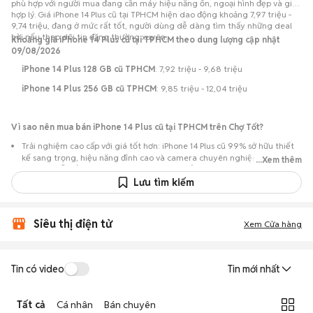
phù hợp với người mua đang cần máy hiệu năng ổn, ngoại hình đẹp và giá
hợp lý. Giá iPhone 14 Plus cũ tại TPHCM hiện dao động khoảng 7,97 triệu -
9,74 triệu, đang ở mức rất tốt, người dùng dễ dàng tìm thấy những deal
hời nếu theo dõi tin đăng thường xuyên.
Khoảng giá iPhone 14 Plus cũ tại TPHCM theo dung lượng cập nhật
09/08/2026
iPhone 14 Plus 128 GB cũ TPHCM
: 7,92 triệu - 9,68 triệu
iPhone 14 Plus 256 GB cũ TPHCM
: 9,85 triệu - 12,04 triệu
Vì sao nên mua bán iPhone 14 Plus cũ tại TPHCM trên Chợ Tốt?
Trải nghiệm cao cấp với giá tốt hơn: iPhone 14 Plus cũ 99% sở hữu thiết
kế sang trọng, hiệu năng đỉnh cao và camera chuyên nghiệp, nhưng có
...Xem thêm
mức giá dễ tiếp cận hơn so với khi mới ra mắt.
Lưu tìm kiếm
Nguồn lựa chọn phong phú: Hơn 401 tin đăng tại TPHCM, với đa dạng
phiên bản dung lượng và màu sắc phong phú.
Chủ động kiểm tra máy: Dễ dàng hẹn gặp người bán để kiểm tra ngoại
Siêu thị điện tử
Xem Cửa hàng
hình, màn hình và các chức năng của máy trước khi mua.
Mua bán nhanh chóng: Giao dịch trực tiếp tại TPHCM, ít thủ tục, có thể
chốt nhanh khi cả hai bên đồng ý về mức giá.
Tin có video
Tin mới nhất
Tất cả
Cá nhân
Bán chuyên