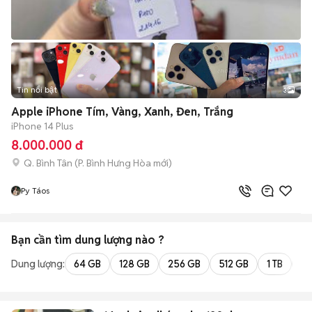
Tin nổi bật
3
Apple iPhone Tím, Vàng, Xanh, Đen, Trắng
iPhone 14 Plus
8.000.000 đ
Q. Bình Tân
(
P. Bình Hưng Hòa
mới)
Py Táos
Bạn cần tìm
dung lượng
nào ?
Dung lượng:
64 GB
128 GB
256 GB
512 GB
1 TB
2 