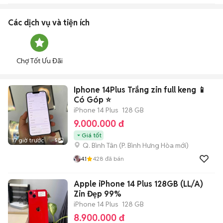
Các dịch vụ và tiện ích
Chợ Tốt Ưu Đãi
Iphone 14Plus Trắng zin full keng 📱
Có Góp ⭐️
iPhone 14 Plus
128 GB
9.000.000 đ
Giá tốt
17 giờ trước
5
Q. Bình Tân
(
P. Bình Hưng Hòa
mới)
4.1
428
đã bán
Apple iPhone 14 Plus 128GB (LL/A)
Zin Đẹp 99%
iPhone 14 Plus
128 GB
8.900.000 đ