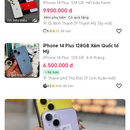
iPhone 14 Plus
128 GB
Hết bảo hành
9.900.000 đ
Kèm phụ kiện
Có quà tặng
Tin tiêu biểu
3
Q. Bình Thạnh
(
P. Thạnh Mỹ Tây
mới)
5.0
32
đã bán
iPhone 14 Plus 128GB Xám Quốc tế
Mỹ
iPhone 14 Plus
128 GB
4-6 tháng
6.500.000 đ
Rẻ hơn
12 giờ trước
6
Thành phố Thủ Đức
(
P. Linh Xuân
mới)
3.2
308
đã bán