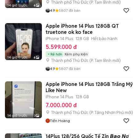
Thành phố Thủ Đức
(
P. Tam Bình
mới)
14 giờ trước
6
4.9
5807
đã bán
Apple iPhone 14 Plus 128GB QT
truetone ok ko face
iPhone 14 Plus
128 GB
Hết bảo hành
5.599.000 đ
Rẻ hơn
Kèm phụ kiện
14 giờ trước
6
Thành phố Thủ Đức
(
P. Tam Bình
mới)
4.9
5807
đã bán
Apple iPhone 14 Plus 128GB Trắng Mỹ
Like New
iPhone 14 Plus
128 GB
7.000.000 đ
Thành phố Thủ Đức
(
P. Tăng Nhơn Phú
mới)
14 giờ trước
3
Tiến Hoàng
14Plus 128/256 Quốc Tế Zin 𝘽𝙖𝙤 𝙉ợ