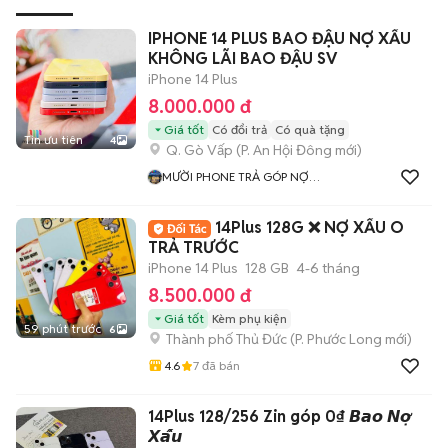
IPHONE 14 PLUS BAO ĐẬU NỢ XẤU
KHÔNG LÃI BAO ĐẬU SV
iPhone 14 Plus
8.000.000 đ
Giá tốt
Có đổi trả
Có quà tặng
Tin ưu tiên
4
Q. Gò Vấp
(
P. An Hội Đông
mới)
MƯỜI PHONE TRẢ GÓP NỢ
XẤU SÀI GÒN
14Plus 128G ❌ NỢ XẤU O
TRẢ TRƯỚC
iPhone 14 Plus
128 GB
4-6 tháng
8.500.000 đ
Giá tốt
Kèm phụ kiện
59 phút trước
6
Thành phố Thủ Đức
(
P. Phước Long
mới)
4.6
7
đã bán
14Plus 128/256 Zin góp 0₫ 𝘽𝙖𝙤 𝙉𝙤̛̣
𝙓𝙖̂́𝙪