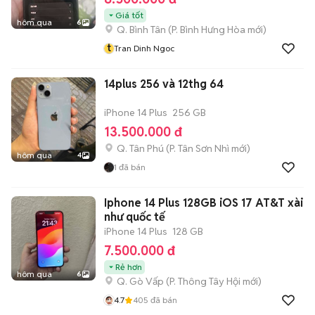
Giá tốt
hôm qua
6
Q. Bình Tân
(
P. Bình Hưng Hòa
mới)
t
Tran Dinh Ngoc
14plus 256 và 12thg 64
iPhone 14 Plus
256 GB
13.500.000 đ
Q. Tân Phú
(
P. Tân Sơn Nhì
mới)
hôm qua
4
1
đã bán
Iphone 14 Plus 128GB iOS 17 AT&T xài
như quốc tế
iPhone 14 Plus
128 GB
7.500.000 đ
Rẻ hơn
hôm qua
6
Q. Gò Vấp
(
P. Thông Tây Hội
mới)
4.7
405
đã bán