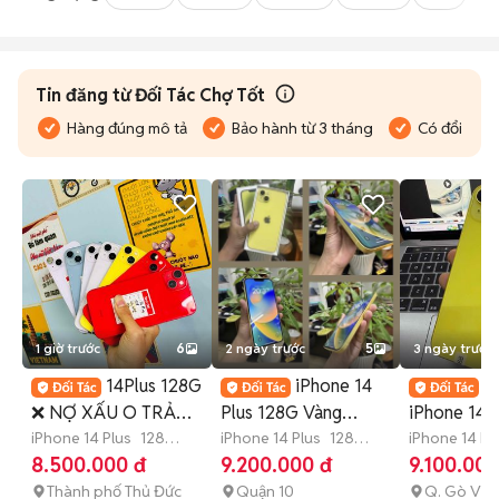
Tin đăng từ Đối Tác Chợ Tốt
Hàng đúng mô tả
Bảo hành từ 3 tháng
Có đổi trả
1 giờ trước
6
2 ngày trước
5
3 ngày trước
14Plus 128G
iPhone 14
A
❌ NỢ XẤU O TRẢ
Plus 128G Vàng
iPhone 14 
TRƯỚC
iPhone 14 Plus
128
FULLBOX KENG
iPhone 14 Plus
128
LL/A 98% Zi
iPhone 14 Pl
GB
4-6 tháng
GB
Còn bảo hành
GB
1 tháng
8.500.000 đ
9.200.000 đ
9.100.000
2025
Thành phố Thủ Đức
Quận 10
Q. Gò Vấp