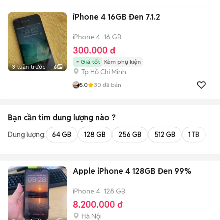
iPhone 4 16GB Đen 7.1.2
iPhone 4
16 GB
300.000 đ
Giá tốt
Kèm phụ kiện
3 tuần trước
6
Tp Hồ Chí Minh
5.0
30
đã bán
Bạn cần tìm
dung lượng
nào ?
Dung lượng:
64 GB
128 GB
256 GB
512 GB
1 TB
2 
Apple iPhone 4 128GB Đen 99%
iPhone 4
128 GB
8.200.000 đ
Hà Nội