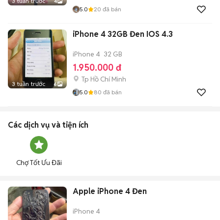
3 tuần trước
4
5.0
20
đã bán
iPhone 4 32GB Đen IOS 4.3
iPhone 4
32 GB
1.950.000 đ
Tp Hồ Chí Minh
3 tuần trước
6
5.0
80
đã bán
Các dịch vụ và tiện ích
Chợ Tốt Ưu Đãi
Apple iPhone 4 Đen
iPhone 4