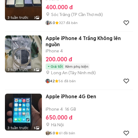
400.000 đ
Sóc Trăng
(
TP Cần Thơ
mới)
3 tuần trước
3
5.0
327
đã bán
Apple iPhone 4 Trắng Không lên
nguồn
iPhone 4
200.000 đ
Giá tốt
Kèm phụ kiện
3 tuần trước
6
Long An
(
Tây Ninh
mới)
4.2
56
đã bán
Apple iPhone 4G Đen
iPhone 4
16 GB
650.000 đ
Hà Nội
3 tuần trước
5
5.0
61
đã bán