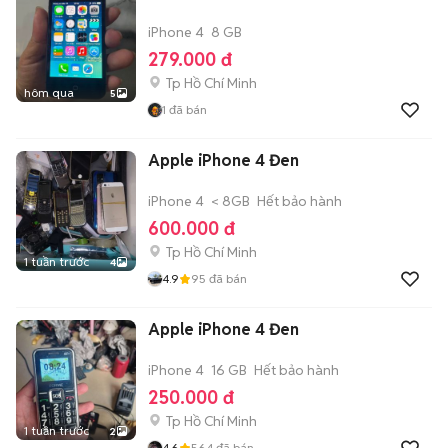
iPhone 4
8 GB
279.000 đ
Tp Hồ Chí Minh
hôm qua
5
1
đã bán
Apple iPhone 4 Đen
iPhone 4
< 8GB
Hết bảo hành
600.000 đ
Tp Hồ Chí Minh
1 tuần trước
4
4.9
95
đã bán
Apple iPhone 4 Đen
iPhone 4
16 GB
Hết bảo hành
250.000 đ
Tp Hồ Chí Minh
1 tuần trước
2
4.6
564
đã bán