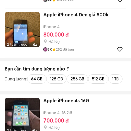
Apple iPhone 4 Đen giá 800k
iPhone 4
800.000 đ
Hà Nội
2 tuần trước
3
5.0
252
đã bán
Bạn cần tìm
dung lượng
nào ?
Dung lượng:
64 GB
128 GB
256 GB
512 GB
1 TB
2 
Apple iPhone 4s 16G
iPhone 4
16 GB
700.000 đ
Hà Nội
2 tuần trước
4