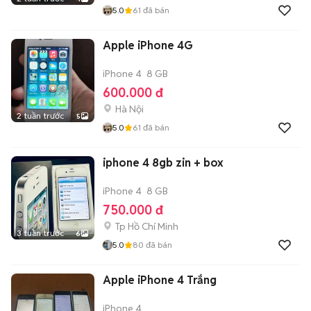
5.0
61
đã bán
Apple iPhone 4G
iPhone 4
8 GB
600.000 đ
Hà Nội
2 tuần trước
5
5.0
61
đã bán
iphone 4 8gb zin + box
iPhone 4
8 GB
750.000 đ
Tp Hồ Chí Minh
3 tuần trước
6
5.0
80
đã bán
Apple iPhone 4 Trắng
iPhone 4