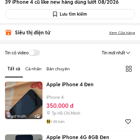
39 iPhone 4 cũ like new hàng dùng lướt 08/2026
Lưu tìm kiếm
Siêu thị điện tử
Xem Cửa hàng
Tin có video
Tin mới nhất
Tất cả
Cá nhân
Bán chuyên
Apple iPhone 4 Đen
iPhone 4
350.000 đ
Tp Hồ Chí Minh
4 giờ trước
2
N
1
đã bán
Apple iPhone 4G 8GB Đen