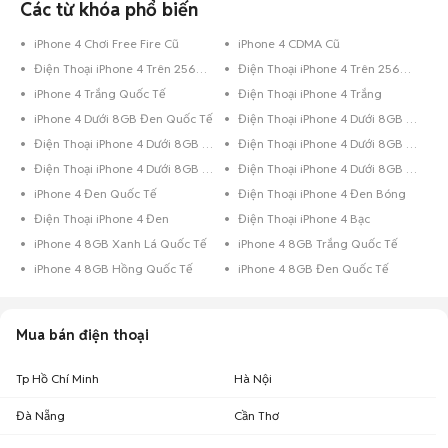
iPhone 4 cũ Tp Hồ Chí
Các từ khóa phổ biến
357.300 đ - 436.700 đ
13
Minh
iPhone 4 Chơi Free Fire Cũ
iPhone 4 CDMA Cũ
Điện Thoại iPhone 4 Trên 256GB Đen Bóng
Điện Thoại iPhone 4 Trên 256GB Đen
Khoảng giá iPhone 4 cũ theo dung lượng cập nhật 08/08/2026
iPhone 4 Trắng Quốc Tế
Điện Thoại iPhone 4 Trắng
iPhone 4 16 GB cũ
: 270.000 đ - 330.000 đ
iPhone 4 Dưới 8GB Đen Quốc Tế
Điện Thoại iPhone 4 Dưới 8GB Xám
iPhone 4 8 GB cũ
: 405.000 đ - 495.000 đ
Điện Thoại iPhone 4 Dưới 8GB Trắng
Điện Thoại iPhone 4 Dưới 8GB Đen Bóng
iPhone 4 32 GB cũ
: 315.000 đ - 385.000 đ
Điện Thoại iPhone 4 Dưới 8GB Đen
Điện Thoại iPhone 4 Dưới 8GB Bạc
Lưu ý:
Mức giá dựa trên các tin đăng tại Chợ Tốt, chỉ mang tính chất tham
khảo. Giá iPhone 4 cũ sẽ phụ thuộc vào tình trạng, phiên bản và các thoả
iPhone 4 Đen Quốc Tế
Điện Thoại iPhone 4 Đen Bóng
thuận khi mua bán.
Điện Thoại iPhone 4 Đen
Điện Thoại iPhone 4 Bạc
Mua bán iPhone 4 cũ like new
iPhone 4 8GB Xanh Lá Quốc Tế
iPhone 4 8GB Trắng Quốc Tế
Chợ Tốt có 39 tin đăng bán, mua iPhone 4 cũ với nhiều khoảng giá giúp
iPhone 4 8GB Hồng Quốc Tế
iPhone 4 8GB Đen Quốc Tế
người dùng dễ dàng tìm kiếm và so sánh giá cả.
Chợ Tốt - Nơi mua bán iPhone 4 cũ giá tốt nhất!
Mua bán điện thoại
Tp Hồ Chí Minh
Hà Nội
Đà Nẵng
Cần Thơ