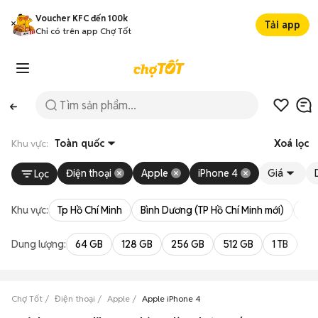
Voucher KFC đến 100k
Tải app
Chỉ có trên app Chợ Tốt
Khu vực:
Toàn quốc
Xoá lọc
Điện thoại
Apple
iPhone 4
Giá
Lọc
Khu vực:
Tp Hồ Chí Minh
Bình Dương (TP Hồ Chí Minh mới)
Bà 
Dung lượng:
64 GB
128 GB
256 GB
512 GB
1 TB
2 
Chợ Tốt
Điện thoại
Apple
Apple iPhone 4