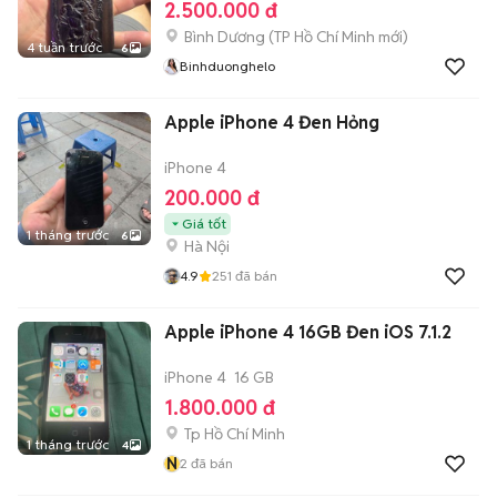
2.500.000 đ
Bình Dương
(
TP Hồ Chí Minh
mới)
4 tuần trước
6
Binhduonghelo
Apple iPhone 4 Đen Hỏng
iPhone 4
200.000 đ
Giá tốt
1 tháng trước
6
Hà Nội
4.9
251
đã bán
Apple iPhone 4 16GB Đen iOS 7.1.2
iPhone 4
16 GB
1.800.000 đ
Tp Hồ Chí Minh
1 tháng trước
4
N
2
đã bán