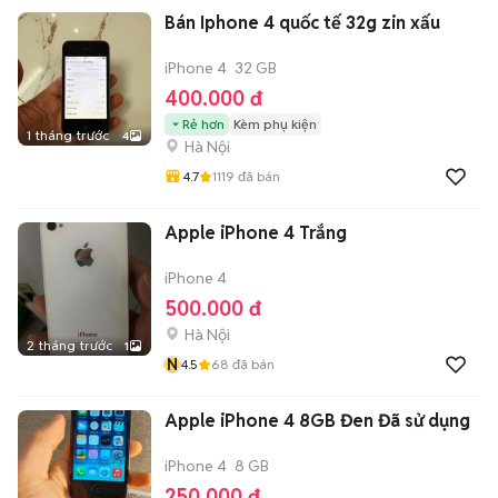
Bán Iphone 4 quốc tế 32g zin xấu
iPhone 4
32 GB
400.000 đ
Rẻ hơn
Kèm phụ kiện
1 tháng trước
4
Hà Nội
4.7
1119
đã bán
Apple iPhone 4 Trắng
iPhone 4
500.000 đ
Hà Nội
2 tháng trước
1
N
4.5
68
đã bán
Apple iPhone 4 8GB Đen Đã sử dụng
iPhone 4
8 GB
250.000 đ