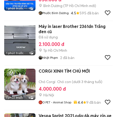
Bình Dương
(
TP Hồ Chí Minh
mới)
1 phút trước
1
4.5
595
đã bán
Phước Bình Dương
Máy in laser Brother 2361dn Trắng
đen cũ
Đã sử dụng
2.100.000 đ
Tp Hồ Chí Minh
1 phút trước
1
2
đã bán
Nhật Phạm
CORGI XINH TÌM CHỦ MỚI
Chó Corgi
Chó con (dưới 3 tháng tuổi)
4.000.000 đ
Hà Nội
1 phút trước
6
4.4
9
đã bán
O PET - Animal Shop
Vespa Sprint 2021.odo:6k.máy zin,xe