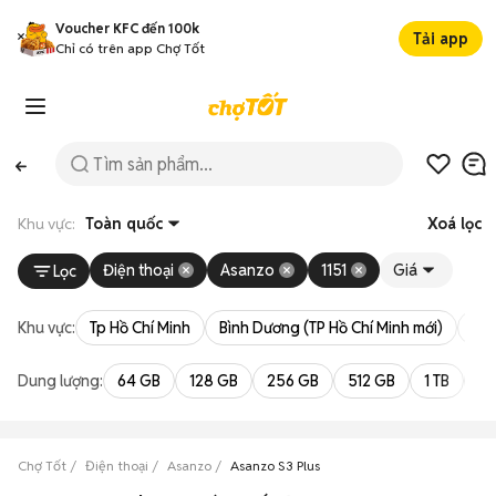
Voucher KFC đến 100k
Tải app
Chỉ có trên app Chợ Tốt
Khu vực:
Toàn quốc
Xoá lọc
Điện thoại
Asanzo
1151
Giá
Lọc
Khu vực:
Tp Hồ Chí Minh
Bình Dương (TP Hồ Chí Minh mới)
Bà 
Dung lượng:
64 GB
128 GB
256 GB
512 GB
1 TB
2 
Chợ Tốt
Điện thoại
Asanzo
Asanzo S3 Plus