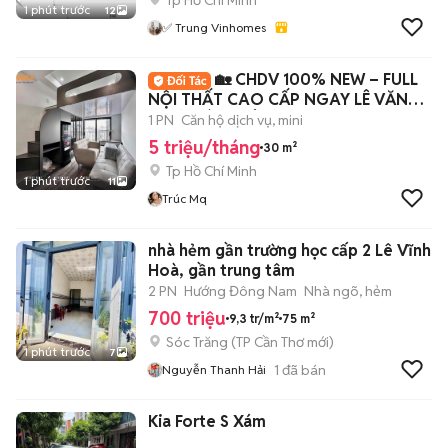
Tp Hồ Chí Minh
1 phút trước
12
✅ Trung Vinhomes
🏡 CHDV 100% NEW – FULL
NỘI THẤT CAO CẤP NGAY LÊ VĂN
QUỚI, BÌNH TÂN ✨
1 PN
Căn hộ dịch vụ, mini
5 triệu/tháng
30 m²
Tp Hồ Chí Minh
1 phút trước
11
Trúc Mq
nhà hẻm gần trường học cấp 2 Lê Vĩnh
Hoà, gần trung tâm
2 PN
Hướng Đông Nam
Nhà ngõ, hẻm
700 triệu
9,3 tr/m²
75 m²
Sóc Trăng
(
TP Cần Thơ
mới)
1 phút trước
7
1
đã bán
Nguyễn Thanh Hải
Kia Forte S Xám