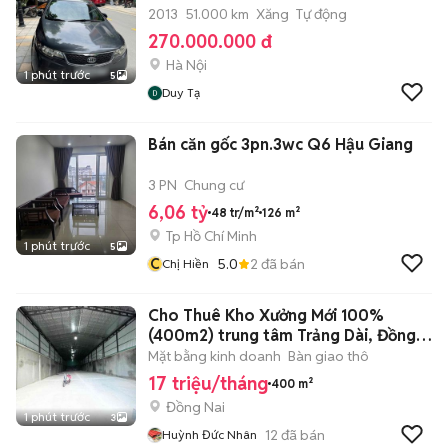
2013
51.000 km
Xăng
Tự động
270.000.000 đ
Hà Nội
1 phút trước
5
Duy Tạ
Bán căn gốc 3pn.3wc Q6 Hậu Giang
3 PN
Chung cư
6,06 tỷ
48 tr/m²
126 m²
Tp Hồ Chí Minh
1 phút trước
5
C
5.0
2
đã bán
Chị Hiền
Cho Thuê Kho Xưởng Mới 100%
(400m2) trung tâm Trảng Dài, Đồng
Nai
Mặt bằng kinh doanh
Bàn giao thô
17 triệu/tháng
400 m²
Đồng Nai
1 phút trước
3
12
đã bán
Huỳnh Đức Nhân