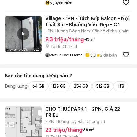
N
Nguyễn Hiền
Village - 1PN - Tách Bếp Balcon - Nội
Thất Xịn - Khuông Viên Đẹp - Q1
1 PN
Hướng Đông Nam
Căn hộ dịch vụ, mini
9,3 triệu/tháng
45 m²
Tp Hồ Chí Minh
1 phút trước
10
5.0
2
đã bán
Viet Le Dazit Home
Bạn cần tìm
dung lượng
nào ?
Dung lượng:
64 GB
128 GB
256 GB
512 GB
1 TB
2 
CHO THUÊ PARK 1 – 2PN, GIÁ 22
TRIỆU
2 PN
Hướng Tây Bắc
Chung cư
22 triệu/tháng
68 m²