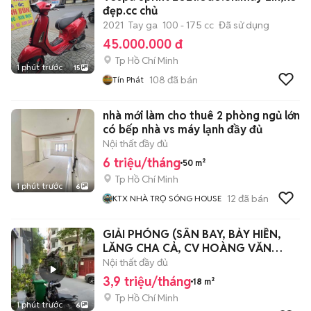
đẹp.cc chủ
2021
Tay ga
100 - 175 cc
Đã sử dụng
45.000.000 đ
Tp Hồ Chí Minh
1 phút trước
15
108
đã bán
Tín Phát
nhà mới làm cho thuê 2 phòng ngủ lớn
có bếp nhà vs máy lạnh đầy đủ
Nội thất đầy đủ
6 triệu/tháng
50 m²
Tp Hồ Chí Minh
1 phút trước
6
12
đã bán
KTX NHÀ TRỌ SÓNG HOUSE
GIẢI PHÓNG (SÂN BAY, BẢY HIỀN,
LĂNG CHA CẢ, CV HOÀNG VĂN
THỤ)
Nội thất đầy đủ
3,9 triệu/tháng
18 m²
Tp Hồ Chí Minh
1 phút trước
6