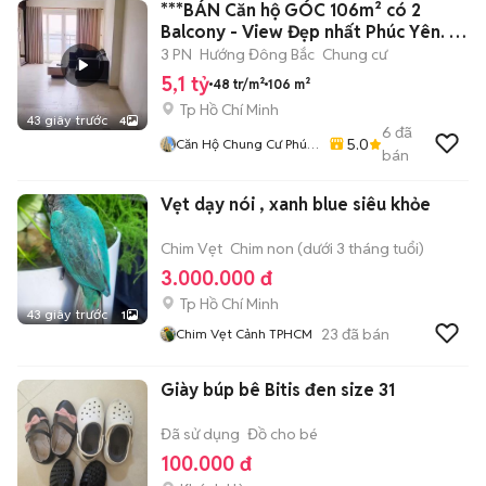
***BÁN Căn hộ GÓC 106m² có 2
Balcony - View Đẹp nhất Phúc Yên. 📕
SHR.
3 PN
Hướng Đông Bắc
Chung cư
5,1 tỷ
48 tr/m²
106 m²
Tp Hồ Chí Minh
43 giây trước
4
6
đã
5.0
Căn Hộ Chung Cư Phúc
bán
Yên, Q. Tân Bình.
Vẹt dạy nói , xanh blue siêu khỏe
Chim Vẹt
Chim non (dưới 3 tháng tuổi)
3.000.000 đ
Tp Hồ Chí Minh
43 giây trước
1
23
đã bán
Chim Vẹt Cảnh TPHCM
Giày búp bê Bitis đen size 31
Đã sử dụng
Đồ cho bé
100.000 đ