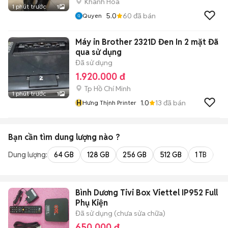
Khánh Hòa
1 phút trước
1
5.0
60
đã bán
Quyen
Máy in Brother 2321D Đen In 2 mặt Đã
qua sử dụng
Đã sử dụng
1.920.000 đ
Tp Hồ Chí Minh
1 phút trước
1
H
1.0
13
đã bán
Hưng Thịnh Printer
Bạn cần tìm
dung lượng
nào ?
Dung lượng:
64 GB
128 GB
256 GB
512 GB
1 TB
2 
Bình Dương Tivi Box Viettel IP952 Full
Phụ Kiện
Đã sử dụng (chưa sửa chữa)
650.000 đ