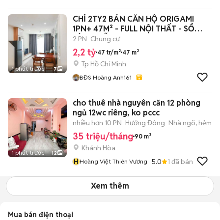
CHỈ 2TY2 BÁN CĂN HỘ ORIGAMI
1PN+ 47M² - FULL NỘI THẤT - SỔ
HỒNG SẴN
2 PN
Chung cư
2,2 tỷ
47 tr/m²
47 m²
Tp Hồ Chí Minh
1 phút trước
7
BĐS Hoàng Anh161
cho thuê nhà nguyên căn 12 phòng
ngủ 12wc riêng, ko pccc
nhiều hơn 10 PN
Hướng Đông
Nhà ngõ, hẻm
35 triệu/tháng
90 m²
Khánh Hòa
1 phút trước
12
H
5.0
1
đã bán
Hoàng Việt Thiên Vương
Xem thêm
Mua bán điện thoại