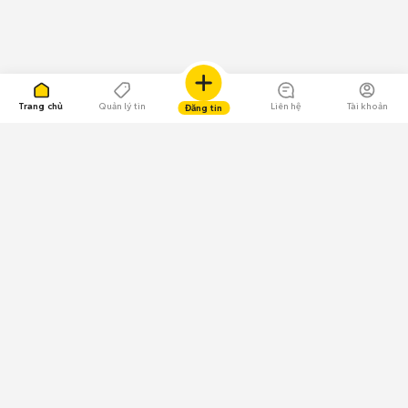
Trang chủ
Quản lý tin
Liên hệ
Tài khoản
Đăng tin
109.000 Bình chọn
Tải ứng dụng Chợ Tốt
Về Chợ Tốt
Quy chế sàn
Chính sách bảo mật
Giải quyết tranh chấp