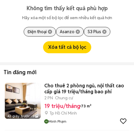
Không tìm thấy kết quả phù hợp
Hãy xóa một số bộ lọc để xem nhiều kết quả hơn
Điện thoại
Asanzo
S3 Plus
Xóa tất cả bộ lọc
Tin đăng mới
Cho thuê 2 phòng ngủ, nội thất cao
cấp giá 19 triệu/tháng bao phí
2 PN
Chung cư
19 triệu/tháng
73 m²
Tp Hồ Chí Minh
42 giây trước
7
Minh Phạm