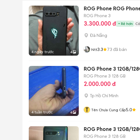
ROG Phone ROG Phone 3
ROG Phone 3
3.300.000 đ
Rẻ hơn
Có
Đà Nẵng
3.3
73
đã bán
Ntt
4 ngày trước
6
ROG Phone 3 12GB/128
ROG Phone 3
128 GB
2.000.000 đ
Tp Hồ Chí Minh
T
5.0
Tên Chưa Cung Cấp
4 tuần trước
6
ROG Phone 3 12GB/128
ROG Phone 3
128 GB