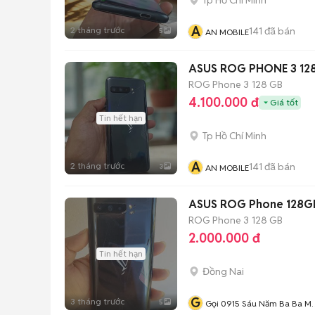
A
2 tháng trước
141
đã bán
5
AN MOBILE
ASUS ROG PHONE 3 12
ROG Phone 3
128 GB
4.100.000 đ
Giá tốt
Tin hết hạn
Tp Hồ Chí Minh
A
2 tháng trước
141
đã bán
3
AN MOBILE
ASUS ROG Phone 128G
ROG Phone 3
128 GB
2.000.000 đ
Tin hết hạn
Đồng Nai
G
3 tháng trước
5
Gọi 0915 Sáu Năm Ba Ba M