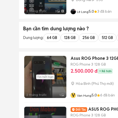
2 tháng trước
5.0
3
đã bán
2
Lê Long
Bạn cần tìm
dung lượng
nào ?
Dung lượng:
64 GB
128 GB
256 GB
512 GB
Asus ROG Phone 3 12G
ROG Phone 3
128 GB
2.500.000 đ
Rẻ hơn
Tin hết hạn
Hòa Bình
(
Phú Thọ
mới)
V
2 tháng trước
5.0
6
đã bán
5
Van Hung
ASUS ROG PHO
ROG Phone 3
128 GB