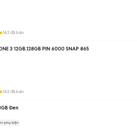
162
đã bán
NE 3 12GB.128GB PIN 6000 SNAP 865
162
đã bán
8GB Đen
m phụ kiện