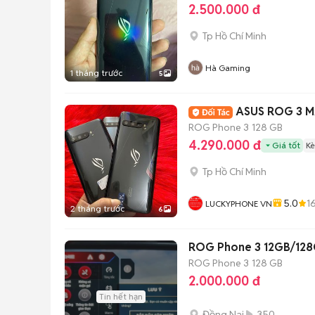
2.500.000 đ
Tp Hồ Chí Minh
Hà Gaming
1 tháng trước
5
AS
ROG Phone 3
128 GB
4.290.000 đ
Giá tốt
Kè
Tp Hồ Chí Minh
5.0
1
LUCKYPHONE VN
2 tháng trước
6
ROG Phone 3 12GB/128
ROG Phone 3
128 GB
2.000.000 đ
Tin hết hạn
Đồng Nai
350