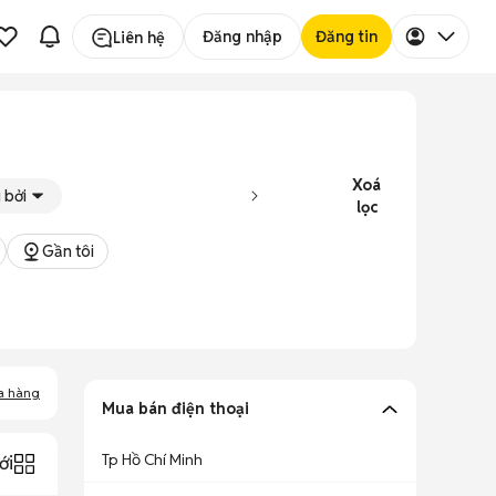
Đăng nhập
Đăng tin
Liên hệ
Xoá
 bởi
lọc
Gần tôi
a hàng
Mua bán điện thoại
Tp Hồ Chí Minh
ới