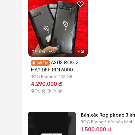
2 tháng trước
6
ASUS ROG 3
MÁY ĐẸP PIN 6000 ,
MÀN 144HZ
ROG Phone 3
128 GB
4.290.000 đ
Tp Hồ Chí Minh
Bán xác Rog phone 3 kh
ROG Phone 3
Hết bảo hành
1.500.000 đ