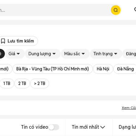
Lưu tìm kiếm
Giá
Dung lượng
Màu sắc
Tình trạng
Đăng
 mới)
Bà Rịa - Vũng Tàu (TP Hồ Chí Minh mới)
Hà Nội
Đà Nẵng
1 TB
2 TB
> 2 TB
Xem Cử
Tin có video
Tin mới nhất
Dạng lư