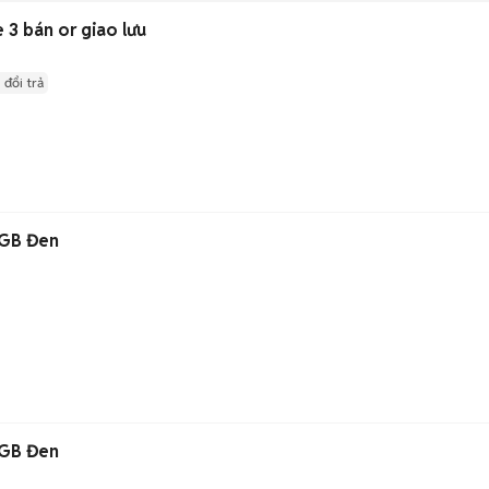
 bán or giao lưu
 đổi trả
GB Đen
GB Đen