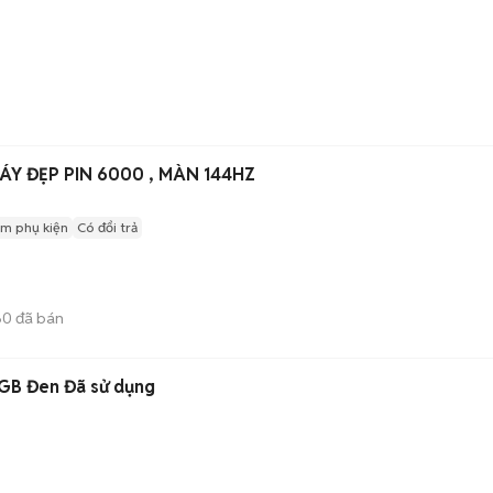
US ROG 3 MÁY ĐẸP PIN 6000 , MÀN 144HZ
m phụ kiện
Có đổi trả
60
đã bán
GB Đen Đã sử dụng