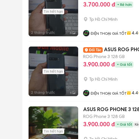
3.700.000 đ
Rẻ hơn
Tin hết hạn
Tp Hồ Chí Minh
2 tháng trước
4.4
6
ĐIỆN THOẠI GIÁ TỐT
ASUS ROG PHO
ROG Phone 3
128 GB
3.900.000 đ
Giá tốt
Tin hết hạn
Tp Hồ Chí Minh
2 tháng trước
4.4
6
ĐIỆN THOẠI GIÁ TỐT
ASUS ROG PHONE 3 12
ROG Phone 3
128 GB
3.900.000 đ
Giá tốt
Kè
Tin hết hạn
Tp Hồ Chí Minh