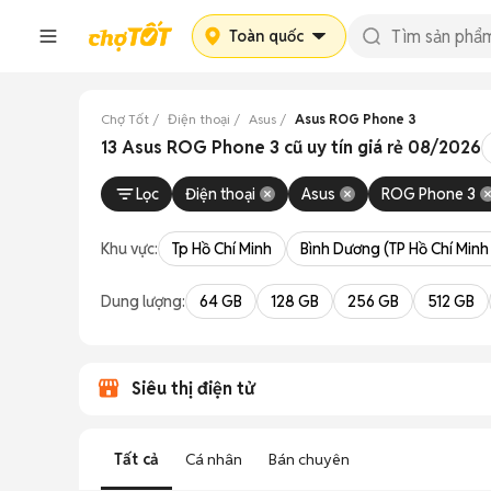
Toàn quốc
Chợ Tốt
Điện thoại
Asus
Asus ROG Phone 3
13 Asus ROG Phone 3 cũ uy tín giá rẻ 08/2026
Lọc
Điện thoại
Asus
ROG Phone 3
Khu vực:
Tp Hồ Chí Minh
Bình Dương (TP Hồ Chí Minh
Dung lượng:
64 GB
128 GB
256 GB
512 GB
Siêu thị điện tử
Tất cả
Cá nhân
Bán chuyên