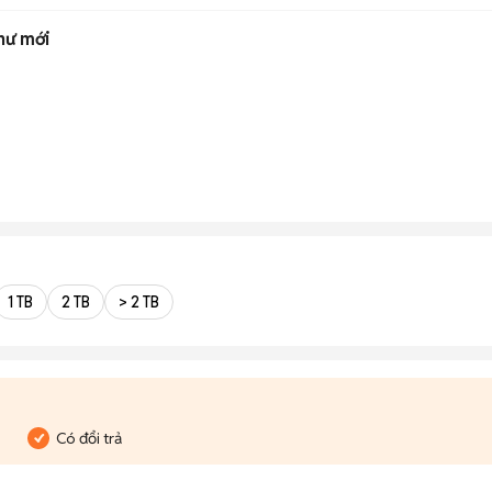
hư mới
1 TB
2 TB
> 2 TB
Có đổi trả