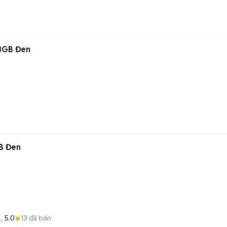
8GB Đen
B Đen
5.0
13
đã bán
ột