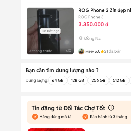
Không
ROG Phone 3 Zin đẹp n
ROG Phone 3
3.350.000 đ
Tin hết hạn
Đồng Nai
3 tháng trước
5.0
21
đã bán
5
MINH
Bạn cần tìm
dung lượng
nào ?
Dung lượng:
64 GB
128 GB
256 GB
512 GB
Tin đăng từ Đối Tác Chợ Tốt
Hàng đúng mô tả
Bảo hành từ 3 tháng